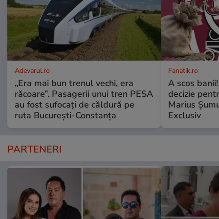
Adevarul.ro
Fanatik.ro
„Era mai bun trenul vechi, era
A scos banii
răcoare”. Pasagerii unui tren PESA
decizie pentr
au fost sufocați de căldură pe
Marius Șumud
ruta București-Constanța
Exclusiv
PARTENERI