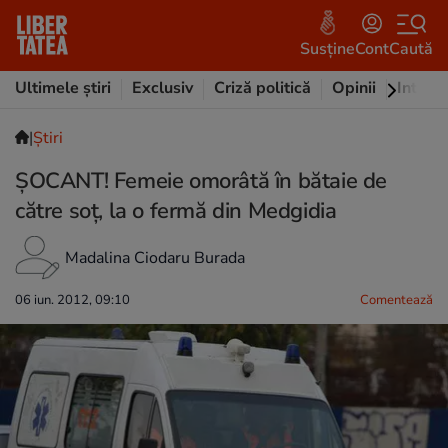
Susține
Cont
Caută
Ultimele știri
Exclusiv
Criză politică
Opinii
Intervi
|
Ştiri
ŞOCANT! Femeie omorâtă în bătaie de
către soţ, la o fermă din Medgidia
Madalina Ciodaru Burada
06 iun. 2012, 09:10
Comentează