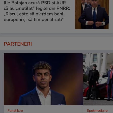
Ilie Bolojan acuză PSD și AUR
că au „mutilat” legile din PNRR:
„Riscul este să pierdem bani
europeni și să fim penalizați”
PARTENERI
Fanatik.ro
Spotmedia.ro