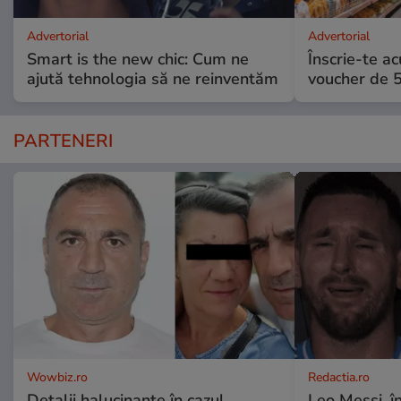
Advertorial
Advertorial
Smart is the new chic: Cum ne
Înscrie-te ac
ajută tehnologia să ne reinventăm
voucher de 5
PARTENERI
Wowbiz.ro
Redactia.ro
Detalii halucinante în cazul
Leo Messi, î