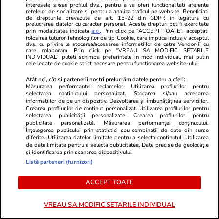
interesele si/sau profilul dvs., pentru a va oferi functionalitati aferente
retelelor de socializare si pentru a analiza traficul pe website. Beneficiati
de drepturile prevazute de art. 15-22 din GDPR in legatura cu
prelucrarea datelor cu caracter personal. Aceste drepturi pot fi exercitate
prin modalitatea indicata
aici
. Prin click pe “ACCEPT TOATE”, acceptati
Opinii
07 aug.
folosirea tuturor Tehnologiilor de tip Cookie, care implica inclusiv acceptul
dvs. cu privire la stocarea/accesarea informatiilor de catre Vendor-ii cu
Puține zone economice de
care colaboram. Prin click pe “VREAU SA MODIFIC SETARILE
INDIVIDUAL” puteti schimba preferintele in mod individual, mai putin
succes, privilegiile de la vârful
cele legate de cookie strict necesare pentru functionarea website-ului.
birocrației și penurie în rest sau
Atât noi, cât și partenerii noștri prelucrăm datele pentru a oferi:
Măsurarea performanței reclamelor. Utilizarea profilurilor pentru
ordinea socială din România de
selectarea conținutului personalizat. Stocarea și/sau accesarea
azi
informațiilor de pe un dispozitiv. Dezvoltarea și îmbunătățirea serviciilor.
Crearea profilurilor de conținut personalizat. Utilizarea profilurilor pentru
selectarea publicității personalizate. Crearea profilurilor pentru
publicitate personalizată. Măsurarea performanței conținutului.
Înțelegerea publicului prin statistici sau combinații de date din surse
Opinii
07 aug.
diferite. Utilizarea datelor limitate pentru a selecta conținutul. Utilizarea
de date limitate pentru a selecta publicitatea. Date precise de geolocație
și identificarea prin scanarea dispozitivului.
Listă parteneri (furnizori)
Ce fel de revoluție urmează în
România?
ACCEPT TOATE
VREAU SA MODIFIC SETARILE INDIVIDUAL