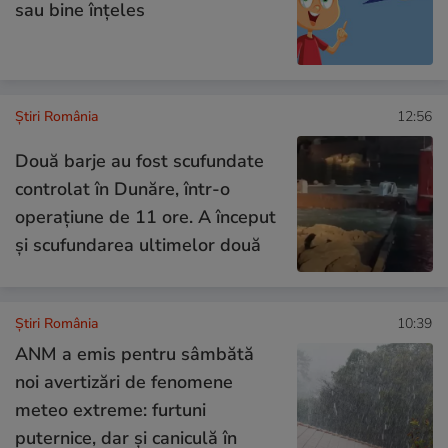
sau bine înțeles
Știri România
12:56
Două barje au fost scufundate
controlat în Dunăre, într-o
operațiune de 11 ore. A început
și scufundarea ultimelor două
Știri România
10:39
ANM a emis pentru sâmbătă
noi avertizări de fenomene
meteo extreme: furtuni
puternice, dar și caniculă în