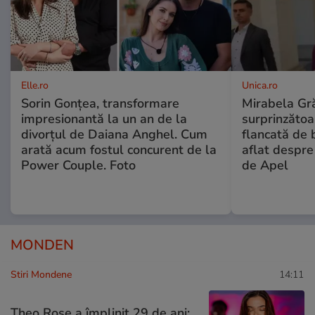
Elle.ro
Unica.ro
Sorin Gonțea, transformare
Mirabela Gră
impresionantă la un an de la
surprinzătoar
divorțul de Daiana Anghel. Cum
flancată de 
arată acum fostul concurent de la
aflat despre
Power Couple. Foto
de Apel
MONDEN
Stiri Mondene
14:11
Theo Rose a împlinit 29 de ani: