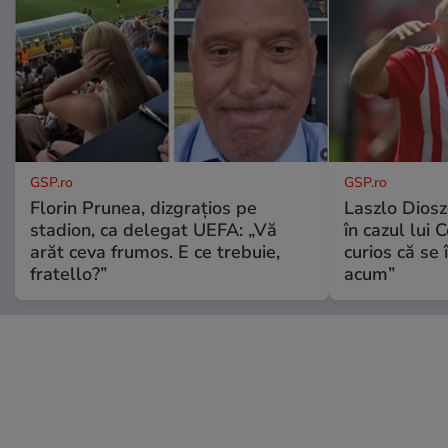
GSP.ro
GSP.ro
Florin Prunea, dizgrațios pe
Laszlo Diosz
stadion, ca delegat UEFA: „Vă
în cazul lui 
arăt ceva frumos. E ce trebuie,
curios că se
fratello?”
acum”