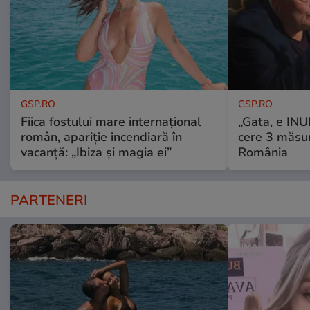
GSP.RO
GSP.RO
Fiica fostului mare internațional
„Gata, e IN
român, apariție incendiară în
cere 3 măsu
vacanță: „Ibiza și magia ei”
România
PARTENERI