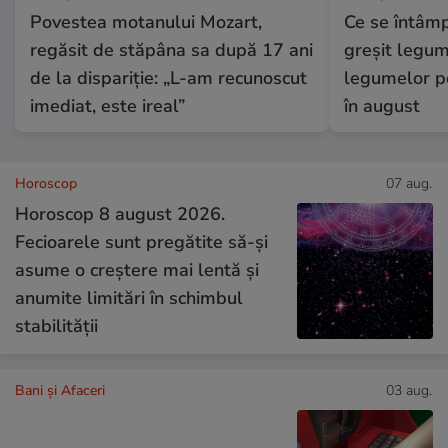
Povestea motanului Mozart,
Ce se întâmp
regăsit de stăpâna sa după 17 ani
greșit legum
de la dispariție: „L-am recunoscut
legumelor pe
imediat, este ireal”
în august
Horoscop
07 aug.
Horoscop 8 august 2026.
Fecioarele sunt pregătite să-și
asume o creștere mai lentă și
anumite limitări în schimbul
stabilității
Bani și Afaceri
03 aug.