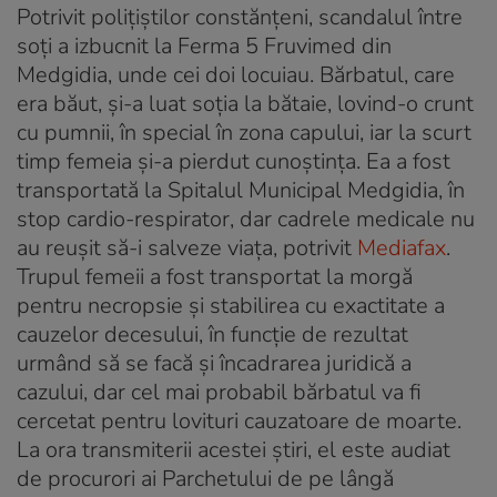
Potrivit poliţiştilor constănţeni, scandalul între
soţi a izbucnit la Ferma 5 Fruvimed din
Medgidia, unde cei doi locuiau. Bărbatul, care
era băut, şi-a luat soţia la bătaie, lovind-o crunt
cu pumnii, în special în zona capului, iar la scurt
timp femeia şi-a pierdut cunoştinţa. Ea a fost
transportată la Spitalul Municipal Medgidia, în
stop cardio-respirator, dar cadrele medicale nu
au reuşit să-i salveze viaţa, potrivit
Mediafax
.
Trupul femeii a fost transportat la morgă
pentru necropsie şi stabilirea cu exactitate a
cauzelor decesului, în funcţie de rezultat
urmând să se facă şi încadrarea juridică a
cazului, dar cel mai probabil bărbatul va fi
cercetat pentru lovituri cauzatoare de moarte.
La ora transmiterii acestei ştiri, el este audiat
de procurori ai Parchetului de pe lângă