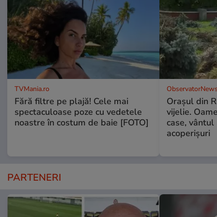
TVMania.ro
ObservatorNews
Fără filtre pe plajă! Cele mai
Oraşul din 
spectaculoase poze cu vedetele
vijelie. Oame
noastre în costum de baie [FOTO]
case, vântul
acoperişuri
PARTENERI