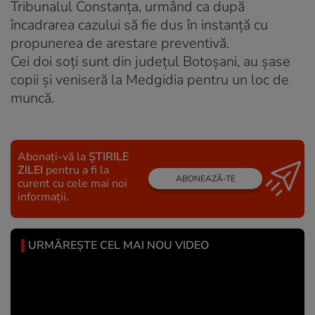
Tribunalul Constanţa, urmând ca după
încadrarea cazului să fie dus în instanţă cu
propunerea de arestare preventivă.
Cei doi soţi sunt din judeţul Botoşani, au şase
copii şi veniseră la Medgidia pentru un loc de
muncă.
Abonați-vă la
ȘTIRILE
ZILEI
pentru a fi la
ABONEAZĂ-TE
curent cu cele mai noi
informații.
URMĂREȘTE CEL MAI NOU VIDEO