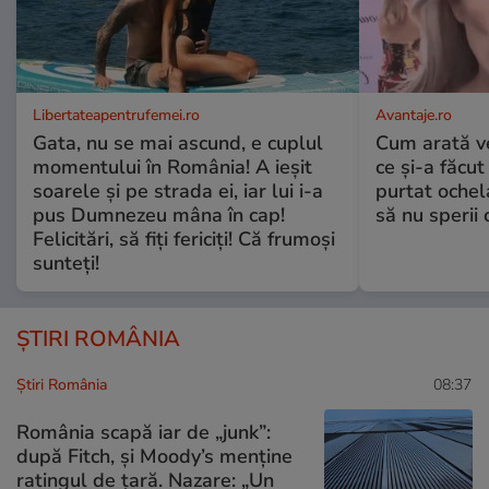
Libertateapentrufemei.ro
Avantaje.ro
Gata, nu se mai ascund, e cuplul
Cum arată v
momentului în România! A ieșit
ce și-a făcut
soarele și pe strada ei, iar lui i-a
purtat ochel
pus Dumnezeu mâna în cap!
să nu sperii c
Felicitări, să fiți fericiți! Că frumoși
sunteți!
ȘTIRI ROMÂNIA
Știri România
08:37
România scapă iar de „junk”:
după Fitch, și Moody’s menține
ratingul de țară. Nazare: „Un