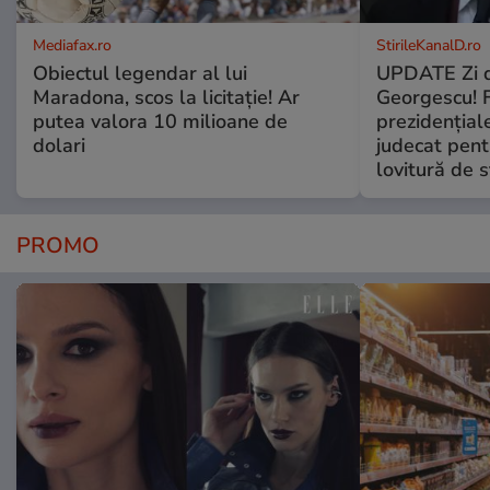
Mediafax.ro
StirileKanalD.ro
Obiectul legendar al lui
UPDATE Zi d
Maradona, scos la licitație! Ar
Georgescu! F
putea valora 10 milioane de
prezidențiale
dolari
judecat pent
lovitură de s
PROMO