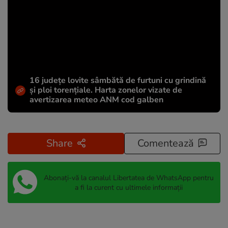
16 județe lovite sâmbătă de furtuni cu grindină
și ploi torențiale. Harta zonelor vizate de
avertizarea meteo ANM cod galben
Share
Comentează
Abonați-vă la canalul Libertatea de WhatsApp pentru
a fi la curent cu ultimele informații