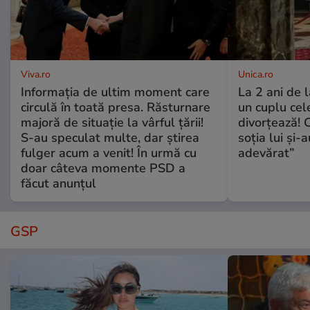
Viva.ro
Unica.ro
Informația de ultim moment care
La 2 ani de 
circulă în toată presa. Răsturnare
un cuplu ce
majoră de situație la vârful țării!
divorțează! C
S-au speculat multe, dar știrea
soția lui și-
fulger acum a venit! În urmă cu
adevărat”
doar câteva momente PSD a
făcut anunțul
GSP