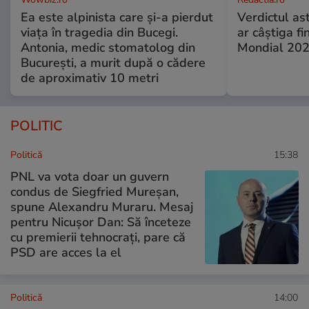
Ea este alpinista care și-a pierdut
Verdictul ast
viața în tragedia din Bucegi.
ar câștiga f
Antonia, medic stomatolog din
Mondial 20
București, a murit după o cădere
de aproximativ 10 metri
POLITIC
Politică
15:38
PNL va vota doar un guvern
condus de Siegfried Mureșan,
spune Alexandru Muraru. Mesaj
pentru Nicușor Dan: Să înceteze
cu premierii tehnocrați, pare că
PSD are acces la el
Politică
14:00