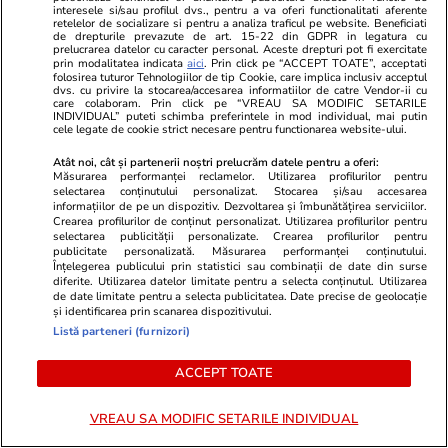
interesele si/sau profilul dvs., pentru a va oferi functionalitati aferente
refugiați
retelelor de socializare si pentru a analiza traficul pe website. Beneficiati
de drepturile prevazute de art. 15-22 din GDPR in legatura cu
prelucrarea datelor cu caracter personal. Aceste drepturi pot fi exercitate
prin modalitatea indicata
aici
. Prin click pe “ACCEPT TOATE”, acceptati
folosirea tuturor Tehnologiilor de tip Cookie, care implica inclusiv acceptul
Știri Externe
18:34
dvs. cu privire la stocarea/accesarea informatiilor de catre Vendor-ii cu
care colaboram. Prin click pe “VREAU SA MODIFIC SETARILE
„Toate semnele indică doar război, război,
INDIVIDUAL” puteti schimba preferintele in mod individual, mai putin
cele legate de cookie strict necesare pentru functionarea website-ului.
război”. Garry Kasparov avertizează că
Atât noi, cât și partenerii noștri prelucrăm datele pentru a oferi:
Vladimir Putin pregătește o provocare directă
Măsurarea performanței reclamelor. Utilizarea profilurilor pentru
la granițele NATO
selectarea conținutului personalizat. Stocarea și/sau accesarea
informațiilor de pe un dispozitiv. Dezvoltarea și îmbunătățirea serviciilor.
Crearea profilurilor de conținut personalizat. Utilizarea profilurilor pentru
selectarea publicității personalizate. Crearea profilurilor pentru
publicitate personalizată. Măsurarea performanței conținutului.
Știri Locale
17:48
Înțelegerea publicului prin statistici sau combinații de date din surse
diferite. Utilizarea datelor limitate pentru a selecta conținutul. Utilizarea
Mobilizare internațională pentru Oradea Pride:
de date limitate pentru a selecta publicitatea. Date precise de geolocație
126 de organizații îi cer lui Florin Birta să
și identificarea prin scanarea dispozitivului.
Listă parteneri (furnizori)
permită marșul
ACCEPT TOATE
Citește mai multe
VREAU SA MODIFIC SETARILE INDIVIDUAL