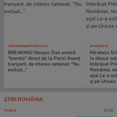
Libertateapentrufemei.ro
Avantaje.ro
BREAKING! Nicușor Dan aruncă
Mirabela Grăd
“bomba” direct de la Paris! Anunț
la dineul so
tranșant, de interes national: “Nu
îmbrăcat Pr
exclud…”
României, ni
așa! Le-a ec
și pe Ursula
ȘTIRI ROMÂNIA
Politică
15:38