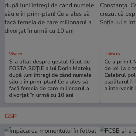
Viva.ro
Unica.ro
S-a aflat despre gestul făcut de
Ce a primit
FOSTA SOȚIE a lui Dorin Mateiu,
de lei, la o 
după luni întregi de când numele
Celebrul poli
său e în prim-plan! Ce a ales să
ospătarul îi 
facă femeia de care milionarul a
a intervenit
divorțat în urmă cu 10 ani
GSP