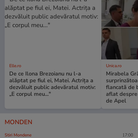
Elle.ro
Unica.ro
De ce Ilona Brezoianu nu l-a
Mirabela Gră
alăptat pe fiul ei, Matei. Actrița a
surprinzătoar
dezvăluit public adevăratul motiv:
flancată de 
„E corpul meu..."
aflat despre
de Apel
MONDEN
Stiri Mondene
17:00