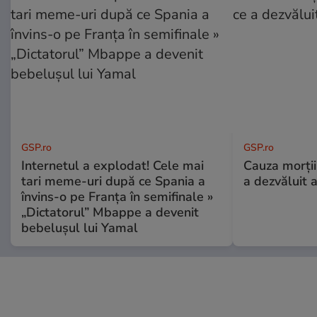
GSP.ro
GSP.ro
Internetul a explodat! Cele mai
Cauza morții
tari meme-uri după ce Spania a
a dezvăluit 
învins-o pe Franța în semifinale »
„Dictatorul” Mbappe a devenit
bebelușul lui Yamal