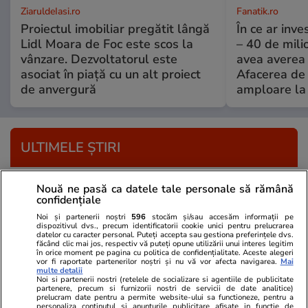
ZiaruldeIasi.ro
Fanatik.ro
Proiectul imobiliar pregătit lângă
În ce ar inv
Lidl Moara de Foc este scos la
– 40 de mili
vânzare. Dezvoltatorul este
avea averea l
asociat în piață cu un alt proiect
Afacerea de 
de anvergură
amploare la 
ULTIMELE ȘTIRI
Știri Externe
18:37
Nouă ne pasă ca datele tale personale să rămână
confidențiale
Ucraina va cheltui fonduri europene pentru a
Noi și partenerii noștri
596
stocăm și/sau accesăm informații pe
cumpăra piese pentru drone din China
dispozitivul dvs., precum identificatorii cookie unici pentru prelucrarea
datelor cu caracter personal. Puteți accepta sau gestiona preferințele dvs.
făcând clic mai jos, respectiv vă puteți opune utilizării unui interes legitim
în orice moment pe pagina cu politica de confidențialitate. Aceste alegeri
vor fi raportate partenerilor noștri și nu vă vor afecta navigarea.
Mai
Știri Externe
18:35
multe detalii
Noi si partenerii nostri (retelele de socializare si agentiile de publicitate
UE va exclude o categorie de ucraineni din
partenere, precum si furnizorii nostri de servicii de date analitice)
prelucram date pentru a permite website-ului sa functioneze, pentru a
programul de protecție temporară pentru
personaliza continutul si anunturile publicitare afisate in functie de