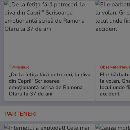
TVMania.ro
ObservatorNews
„De la fetița fără petreceri, la diva
El e bărbatul
din Capri!” Scrisoarea
la volan. Gh
emoționantă scrisă de Ramona
locul unde fi
Olaru la 37 de ani
accident
PARTENERI