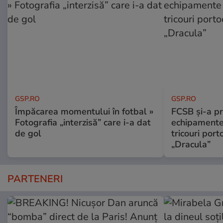
GSP.RO
GSP.RO
Împăcarea momentului în fotbal »
FCSB și-a pr
Fotografia „interzisă” care i-a dat
echipamente 
de gol
tricouri porto
„Dracula”
PARTENERI