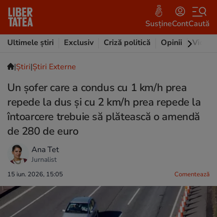
Susține
Cont
Caută
Ultimele știri
Exclusiv
Criză politică
Opinii
Video
|
Ştiri
|
Știri Externe
Un șofer care a condus cu 1 km/h prea
repede la dus și cu 2 km/h prea repede la
întoarcere trebuie să plătească o amendă
de 280 de euro
Ana Tet
Jurnalist
15 iun. 2026, 15:05
Comentează