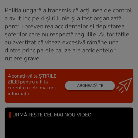
Poliția ungară a transmis că acțiunea de control
a avut loc pe 4 și 6 iunie și a fost organizată
pentru prevenirea accidentelor și depistarea
șoferilor care nu respectă regulile. Autoritățile
au avertizat că viteza excesivă rămâne una
dintre principalele cauze ale accidentelor
rutiere grave.
Abonați-vă la
ȘTIRILE
ZILEI
pentru a fi la
ABONEAZĂ-TE
curent cu cele mai noi
informații.
URMĂREȘTE CEL MAI NOU VIDEO