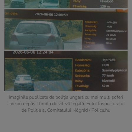
Imaginile publicate de poliția ungară cu mai mulți șoferi
care au depășit limita de viteză legală. Foto: Inspectoratul
de Poliție al Comitatului Nógrád / Police.hu