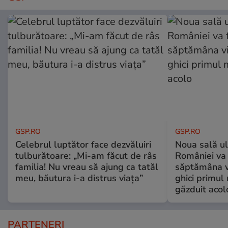
GSP.RO
GSP.RO
Celebrul luptător face dezvăluiri
Noua sală u
tulburătoare: „Mi-am făcut de râs
României va 
familia! Nu vreau să ajung ca tatăl
săptămâna vi
meu, băutura i-a distrus viața”
ghici primul 
găzduit acol
PARTENERI