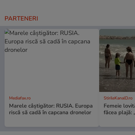
PARTENERI
Mediafax.ro
StirileKanalD.ro
Marele câștigător: RUSIA. Europa
Femeie lovit
riscă să cadă în capcana dronelor
făcea plajă: „