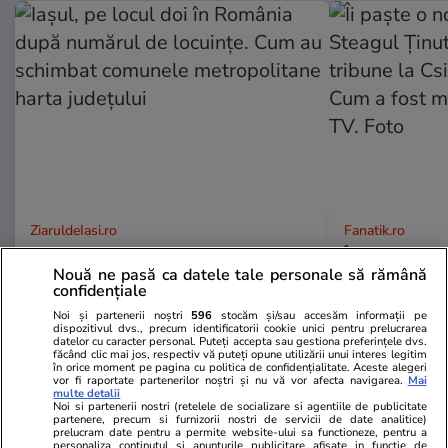
ZiaruldeIasi.ro
Fanatik.ro
Iașul, pe locul doi în România
Îi paște o no
Nouă ne pasă ca datele tale personale să rămână
după numărul de locuințe. Cum
Steagul Ținut
confidențiale
au schimbat comunele
tribune la C
Noi și partenerii noștri
596
stocăm și/sau accesăm informații pe
metropolitane harta județului
Cum a fost 
dispozitivul dvs., precum identificatorii cookie unici pentru prelucrarea
TV. Foto
datelor cu caracter personal. Puteți accepta sau gestiona preferințele dvs.
făcând clic mai jos, respectiv vă puteți opune utilizării unui interes legitim
în orice moment pe pagina cu politica de confidențialitate. Aceste alegeri
vor fi raportate partenerilor noștri și nu vă vor afecta navigarea.
Mai
multe detalii
Noi si partenerii nostri (retelele de socializare si agentiile de publicitate
Vrei să îți fac o rețetă?
partenere, precum si furnizorii nostri de servicii de date analitice)
prelucram date pentru a permite website-ului sa functioneze, pentru a
personaliza continutul si anunturile publicitare afisate in functie de