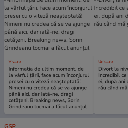
Viva.ro
Unica.ro
Informația de ultim moment, de
Divorț la nive
la vârful țării, face acum înconjurul
Incredibil ce
presei cu o viteză neașteptată!
ei, după ani 
Nimeni nu credea că se va ajunge
rău când mă
până aici, dar iată-ne, dragi
cetățeni. Breaking news, Sorin
Grindeanu tocmai a făcut anunțul
GSP