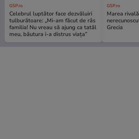
GSP.ro
GSP.ro
Celebrul luptător face dezvăluiri
Marea rivală
tulburătoare: „Mi-am făcut de râs
nerecunoscut
familia! Nu vreau să ajung ca tatăl
Grecia
meu, băutura i-a distrus viața”