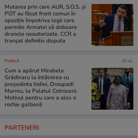
Mutarea prin care AUR, S.O.S. și
POT au făcut front comun în
opoziție împotriva legii care
permite Armatei să doboare
dronele neautorizate. CCR a
tranșat definitiv disputa
Politică
25 iul.
Cum a apărut Mirabela
Grădinaru la întâlnirea cu
președinta Indiei, Droupadi
Murmu, la Palatul Cotroceni.
Motivul pentru care a ales o
rochie galbenă
PARTENERI