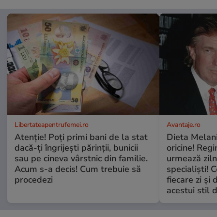
Libertateapentrufemei.ro
Avantaje.ro
Atenție! Poți primi bani de la stat
Dieta Melan
dacă-ți îngrijești părinții, bunicii
oricine! Regi
sau pe cineva vârstnic din familie.
urmează zilni
Acum s-a decis! Cum trebuie să
specialiști! 
procedezi
fiecare zi și 
acestui stil 