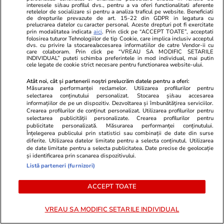
interesele si/sau profilul dvs., pentru a va oferi functionalitati aferente
retelelor de socializare si pentru a analiza traficul pe website. Beneficiati
de drepturile prevazute de art. 15-22 din GDPR in legatura cu
prelucrarea datelor cu caracter personal. Aceste drepturi pot fi exercitate
prin modalitatea indicata
aici
. Prin click pe “ACCEPT TOATE”, acceptati
folosirea tuturor Tehnologiilor de tip Cookie, care implica inclusiv acceptul
dvs. cu privire la stocarea/accesarea informatiilor de catre Vendor-ii cu
care colaboram. Prin click pe “VREAU SA MODIFIC SETARILE
INDIVIDUAL” puteti schimba preferintele in mod individual, mai putin
ULTIMELE ȘTIRI
cele legate de cookie strict necesare pentru functionarea website-ului.
Atât noi, cât și partenerii noștri prelucrăm datele pentru a oferi:
Măsurarea performanței reclamelor. Utilizarea profilurilor pentru
Știri România
26 iul.
selectarea conținutului personalizat. Stocarea și/sau accesarea
Rusia „testează capacitatea de ripostă a
informațiilor de pe un dispozitiv. Dezvoltarea și îmbunătățirea serviciilor.
Crearea profilurilor de conținut personalizat. Utilizarea profilurilor pentru
României, de asta au venit în trei zile
selectarea publicității personalizate. Crearea profilurilor pentru
publicitate personalizată. Măsurarea performanței conținutului.
consecutive”, crede Traian Băsescu
Înțelegerea publicului prin statistici sau combinații de date din surse
diferite. Utilizarea datelor limitate pentru a selecta conținutul. Utilizarea
de date limitate pentru a selecta publicitatea. Date precise de geolocație
și identificarea prin scanarea dispozitivului.
Vacanțe și Cultură
26 iul.
Listă parteneri (furnizori)
Țara europeană cunoscută pentru legendele
ACCEPT TOATE
despre vrăjitoare, vampiri extratereștri și
sirene: „Teoriile înfloresc”
VREAU SA MODIFIC SETARILE INDIVIDUAL