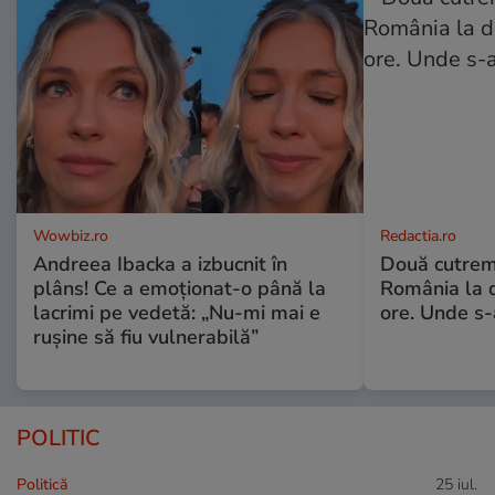
Wowbiz.ro
Redactia.ro
Andreea Ibacka a izbucnit în
Două cutrem
plâns! Ce a emoționat-o până la
România la d
lacrimi pe vedetă: „Nu-mi mai e
ore. Unde s
rușine să fiu vulnerabilă”
POLITIC
Politică
25 iul.