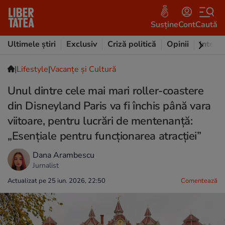
Susține
Cont
Caută
Ultimele știri
Exclusiv
Criză politică
Opinii
Intervi
|
Lifestyle
|
Vacanțe și Cultură
Unul dintre cele mai mari roller-coastere
din Disneyland Paris va fi închis până vara
viitoare, pentru lucrări de mentenanță:
„Esențiale pentru funcționarea atracției”
Dana Arambescu
Jurnalist
Actualizat pe 25 iun. 2026, 22:50
Comentează