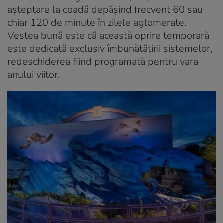
așteptare la coadă depășind frecvent 60 sau
chiar 120 de minute în zilele aglomerate.
Vestea bună este că această oprire temporară
este dedicată exclusiv îmbunătățirii sistemelor,
redeschiderea fiind programată pentru vara
anului viitor.