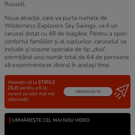
Russell.
Noua atracție, care va purta numele de
Wilderness Explorers Sky Swings, va fi un
carusel dotat cu 48 de leagăne. Pentru a spori
confortul familiilor și al cuplurilor, caruselul va
include și scaune speciale de tip „duo”,
permițând unui număr total de 64 de persoane
să experimenteze zborul în același timp.
Abonați-vă la
ȘTIRILE
ZILEI
pentru a fi la
ABONEAZĂ-TE
curent cu cele mai noi
informații.
URMĂREȘTE CEL MAI NOU VIDEO