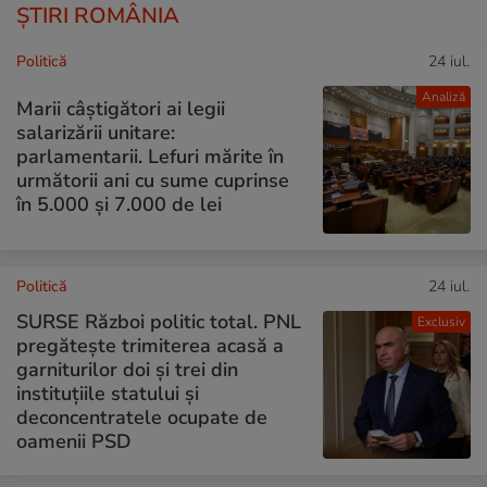
ȘTIRI ROMÂNIA
Politică
24 iul.
Analiză
Marii câștigători ai legii
salarizării unitare:
parlamentarii. Lefuri mărite în
următorii ani cu sume cuprinse
în 5.000 și 7.000 de lei
Politică
24 iul.
SURSE Război politic total. PNL
Exclusiv
pregătește trimiterea acasă a
garniturilor doi și trei din
instituțiile statului și
deconcentratele ocupate de
oamenii PSD