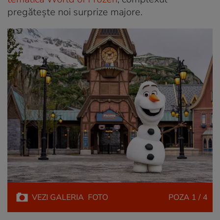
pregătește noi surprize majore.
VEZI
GALERIA
FOTO
POZA
1 / 4