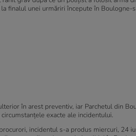
rănit grav după ce un polițist a folosit arma d
, la finalul unei urmăriri începute în Boulogne-
 ulterior în arest preventiv, iar Parchetul din B
 circumstanțele exacte ale incidentului.
rocurori, incidentul s-a produs miercuri, 24 i