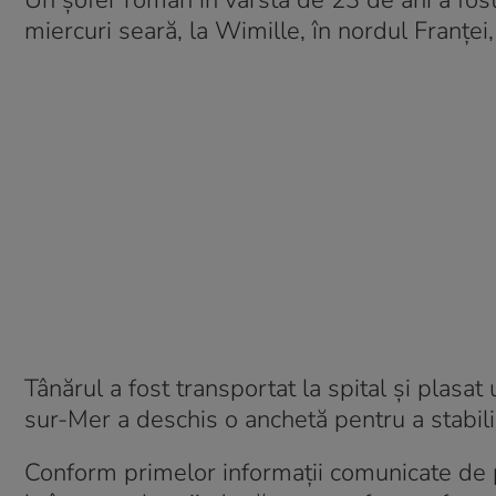
Un șofer român în vârstă de 23 de ani a fost 
miercuri seară, la Wimille, în nordul Franței
Tânărul a fost transportat la spital și plasat
sur-Mer a deschis o anchetă pentru a stabili
Conform primelor informații comunicate de p