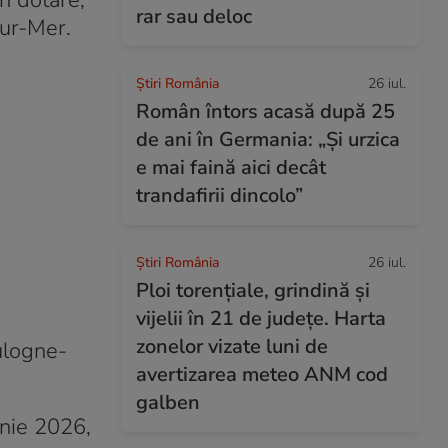
in dotare,
rar sau deloc
sur-Mer.
Știri România
26 iul.
Român întors acasă după 25
de ani în Germania: „Și urzica
e mai faină aici decât
trandafirii dincolo”
Știri România
26 iul.
Ploi torențiale, grindină și
vijelii în 21 de județe. Harta
zonelor vizate luni de
oulogne-
avertizarea meteo ANM cod
galben
unie 2026,