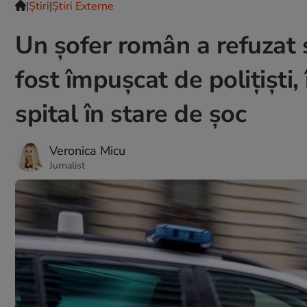
|
Ştiri
|
Știri Externe
Un șofer român a refuzat s
fost împușcat de polițiști,
spital în stare de șoc
Veronica Micu
Jurnalist