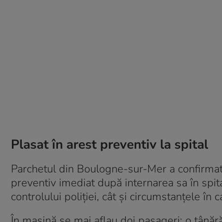
Plasat în arest preventiv la spital
Parchetul din Boulogne-sur-Mer a confirmat c
preventiv imediat după internarea sa în spita
controlului poliției, cât și circumstanțele în 
În mașină se mai aflau doi pasageri: o tânăr