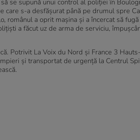
t să se supună unui control al poliției în Boulo
re care s-a desfășurat până pe drumul spre Cal
o, românul a oprit mașina și a încercat să fugă
lițiști a făcut uz de arma de serviciu, împușcâ
lică. Potrivit La Voix du Nord și France 3 Hauts
mpieri și transportat de urgență la Centrul Spi
ească.