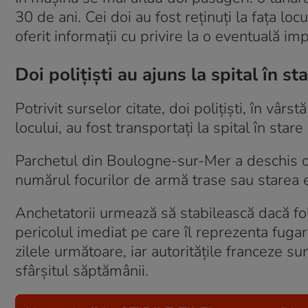
30 de ani. Cei doi au fost reținuți la fața locu
oferit informații cu privire la o eventuală im
Doi polițiști au ajuns la spital în st
Potrivit surselor citate, doi polițiști, în vârs
locului, au fost transportați la spital în star
Parchetul din Boulogne-sur-Mer a deschis o 
numărul focurilor de armă trase sau starea ex
Anchetatorii urmează să stabilească dacă fol
pericolul imediat pe care îl reprezenta fugar
zilele următoare, iar autoritățile franceze s
sfârșitul săptămânii.