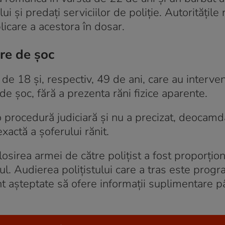
lui și predați serviciilor de poliție. Autoritățile
plicare a acestora în dosar.
are de șoc
tă de 18 și, respectiv, 49 de ani, care au interven
e de șoc, fără a prezenta răni fizice aparente.
procedură judiciară și nu a precizat, deocamd
actă a șoferului rănit.
osirea armei de către polițist a fost proporțion
ul. Audierea polițistului care a tras este progr
unt așteptate să ofere informații suplimentare p