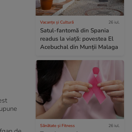
Vacanțe și Cultură
26 iul.
Satul-fantomă din Spania
readus la viață: povestea El
Acebuchal din Munții Malaga
est
 supune
Sănătate și Fitness
26 iul.
afgan de