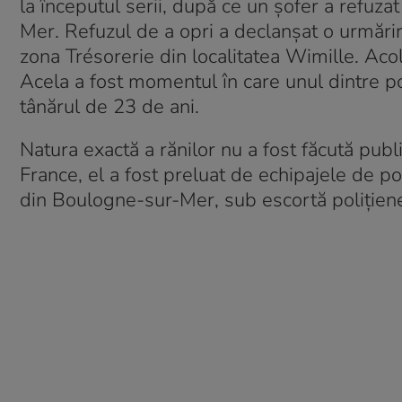
la începutul serii, după ce un șofer a refuza
Mer. Refuzul de a opri a declanșat o urmări
zona Trésorerie din localitatea Wimille. Acol
Acela a fost momentul în care unul dintre po
tânărul de 23 de ani.
Natura exactă a rănilor nu a fost făcută pub
France, el a fost preluat de echipajele de po
din Boulogne-sur-Mer, sub escortă polițien