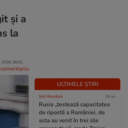
t și a
ns la
. 2026, 06:41
comentariu
ULTIMELE ȘTIRI
Știri România
26 iul.
Rusia „testează capacitatea
de ripostă a României, de
asta au venit în trei zile