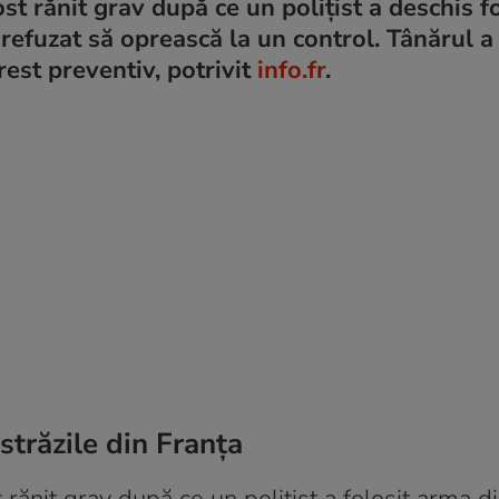
st rănit grav după ce un polițist a deschis f
 refuzat să oprească la un control. Tânărul a
arest preventiv, potrivit
info.fr
.
străzile din Franța