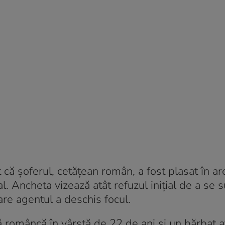
ă șoferul, cetățean român, a fost plasat în ar
l. Ancheta vizează atât refuzul inițial de a se
care agentul a deschis focul.
ă româncă în vârstă de 22 de ani și un bărbat 