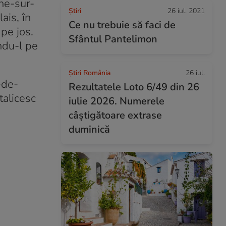
gne-sur-
Ştiri
26 iul. 2021
ais, în
Ce nu trebuie să faci de
 pe jos.
Sfântul Pantelimon
ndu-l pe
Știri România
26 iul.
-de-
Rezultatele Loto 6/49 din 26
talicesc
iulie 2026. Numerele
câștigătoare extrase
duminică