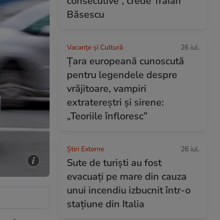
consecutive”, crede Traian
Băsescu
Vacanțe și Cultură
26 iul.
Țara europeană cunoscută
pentru legendele despre
vrăjitoare, vampiri
extratereștri și sirene:
„Teoriile înfloresc”
Știri Externe
26 iul.
Sute de turiști au fost
evacuați pe mare din cauza
unui incendiu izbucnit într-o
stațiune din Italia