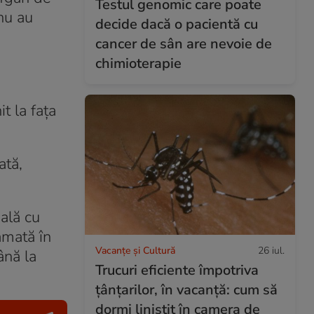
Testul genomic care poate
 nu au
decide dacă o pacientă cu
cancer de sân are nevoie de
chimioterapie
it la fața
ată,
ală cu
amată în
Vacanțe și Cultură
26 iul.
ână la
Trucuri eficiente împotriva
țânțarilor, în vacanță: cum să
dormi liniștit în camera de