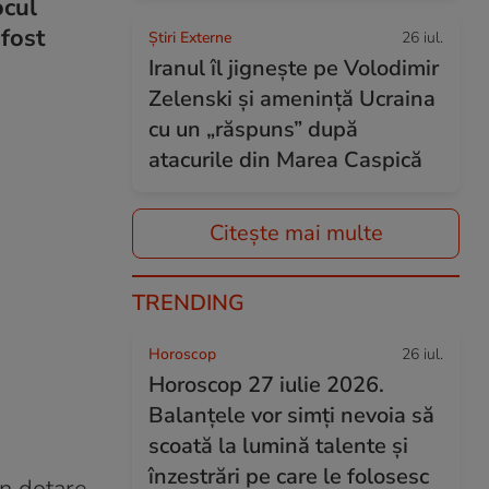
ocul
 fost
Știri Externe
26 iul.
Iranul îl jignește pe Volodimir
Zelenski și amenință Ucraina
cu un „răspuns” după
atacurile din Marea Caspică
Citește mai multe
TRENDING
Horoscop
26 iul.
Horoscop 27 iulie 2026.
Balanțele vor simți nevoia să
scoată la lumină talente și
înzestrări pe care le folosesc