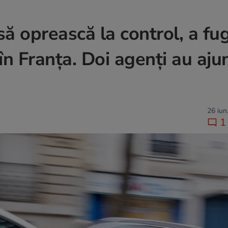
ă oprească la control, a fugi
 în Franța. Doi agenți au aju
26 iun
1 