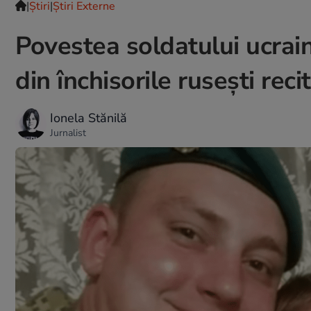
|
Ştiri
|
Știri Externe
Povestea soldatului ucrain
din închisorile rusești re
Ionela Stănilă
Jurnalist