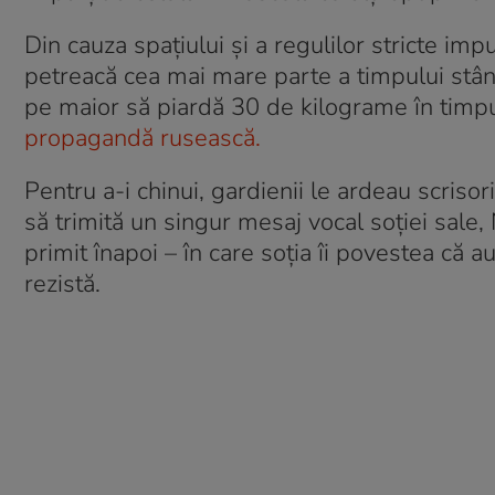
Din cauza spațiului și a regulilor stricte impu
petreacă cea mai mare parte a timpului stând
pe maior să piardă 30 de kilograme în timpul c
propagandă rusească.
Pentru a-i chinui, gardienii le ardeau scrisor
să trimită un singur mesaj vocal soției sale
primit înapoi – în care soția îi povestea că 
rezistă.