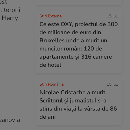
ost
 terorii
Știri Externe
15 iul.
n Harry
Ce este OXY, proiectul de 300
de milioane de euro din
Bruxelles unde a murit un
muncitor român: 120 de
apartamente și 316 camere
de hotel
Știri România
15 iul.
Nicolae Cristache a murit.
Scriitorul și jurnalistul s-a
stins din viață la vârsta de 86
de ani
Ivanov a