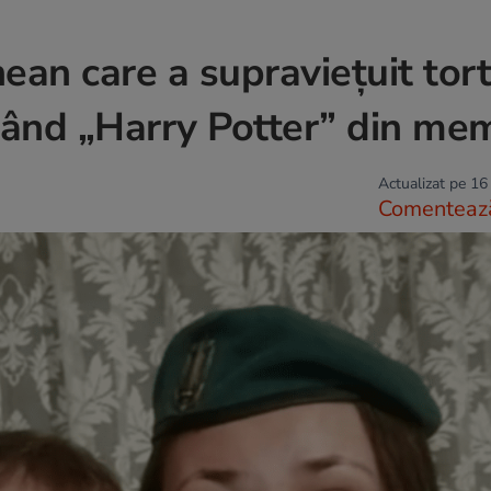
ean care a supraviețuit tort
citând „Harry Potter” din me
Actualizat pe 16
Comenteaz