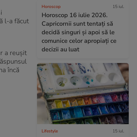
Horoscop
15 iul.
i
Horoscop 16 iulie 2026.
 l-a făcut
Capricornii sunt tentați să
decidă singuri și apoi să le
comunice celor apropiați ce
decizii au luat
r a reușit
 Răspunsul
na încă
Lifestyle
15 iul.