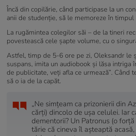
Încă din copilărie, când participase la un con
anii de studenție, să le memoreze în timpul 
La rugămintea colegilor săi – de la tineri rec
povestească cele șapte volume, cu o singură c
Astfel, timp de 5-6 ore pe zi, Oleksandr le ș
suspans, imita un audiobook și lăsa intriga
de publicitate, veți afla ce urmează”
. Când t
să o ia de la capăt.
„Ne simțeam ca prizonierii din A
cărți) dincolo de ușa celulei. Ia
dementorii? Un Patronus (o forță
tărie că cineva îl așteaptă acasă