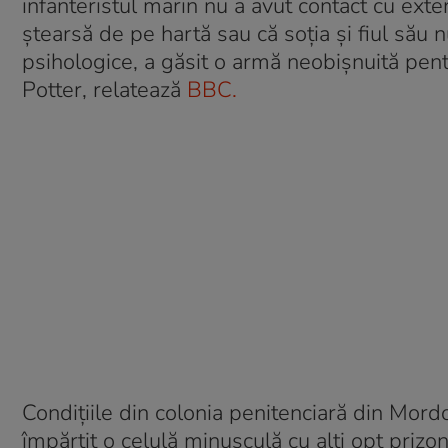
infanteristul marin nu a avut contact cu exte
ștearsă de pe hartă sau că soția și fiul său n
psihologice, a găsit o armă neobișnuită pen
Potter, relatează
BBC.
Condițiile din colonia penitenciară din Mord
împărțit o celulă minusculă cu alți opt prizon