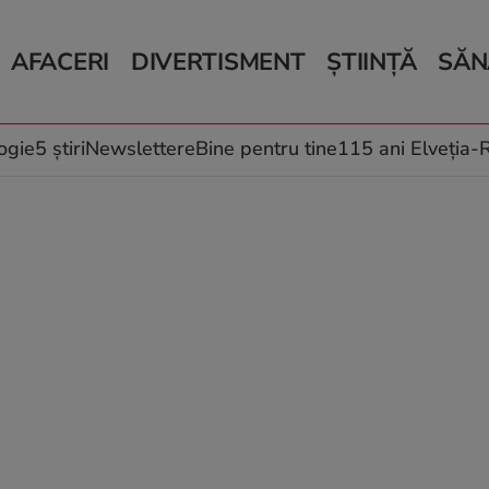
AFACERI
DIVERTISMENT
ȘTIINȚĂ
SĂN
Bani și Afaceri
Monden
Știri Știință
Știri 
Auto
Horoscop
Schimbări climati
Relații
Locuri de muncă
Muzică și Filme
Rețete
ogie
5 știri
Newslettere
Bine pentru tine
115 ani Elveția
Imobiliare.ro
Vacanțe și Cultură
Fructe
eJobs.ro
Îngriji