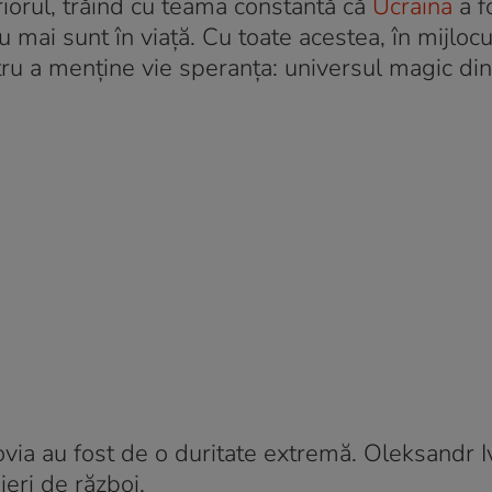
riorul, trăind cu teama constantă că
Ucraina
a f
u mai sunt în viață. Cu toate acestea, în mijlocul
tru a menține vie speranța: universul magic di
ovia au fost de o duritate extremă. Oleksandr 
ieri de război.