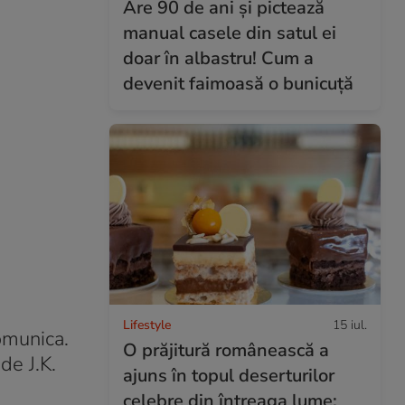
Are 90 de ani și pictează
manual casele din satul ei
doar în albastru! Cum a
devenit faimoasă o bunicuță
Lifestyle
15 iul.
comunica.
O prăjitură românească a
de J.K.
ajuns în topul deserturilor
celebre din întreaga lume: