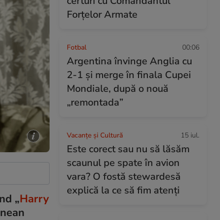
certuri cu Comandantul
Forțelor Armate
Fotbal
00:06
Argentina învinge Anglia cu
2-1 și merge în finala Cupei
Mondiale, după o nouă
„remontada”
Vacanțe și Cultură
15 iul.
Este corect sau nu să lăsăm
scaunul pe spate în avion
vara? O fostă stewardesă
explică la ce să fim atenți
ând „
Harry
inean