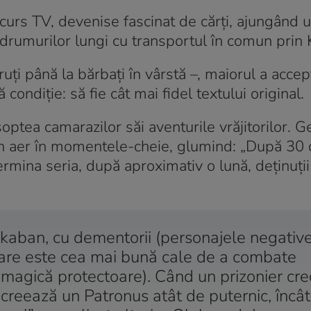
curs TV, devenise fascinat de cărți, ajungând ul
drumurilor lungi cu transportul în comun prin 
ruți până la bărbați în vârstă –, maiorul a accep
ondiție: să fie cât mai fidel textului original.
optea camarazilor săi aventurile vrăjitorilor. 
 în aer în momentele-cheie, glumind:
„După 30 
ermina seria, după aproximativ o lună, deținuții
zkaban, cu dementorii (personajele negative
r care este cea mai bună cale de a combate
 magică protectoare). Când un prizonier cr
, creează un Patronus atât de puternic, încât