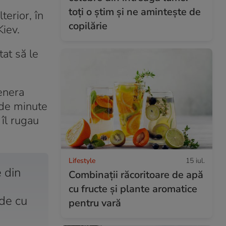
toți o știm și ne amintește de
terior, în
copilărie
Kiev.
tat să le
Genera
de minute
 îl rugau
Lifestyle
15 iul.
 din
Combinaţii răcoritoare de apă
cu fructe şi plante aromatice
ede cu
pentru vară