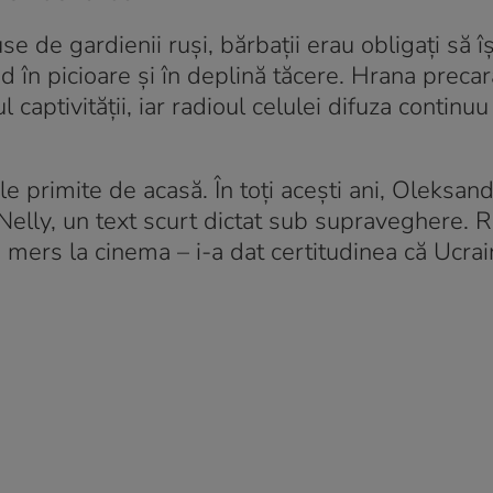
se de gardienii ruși, bărbații erau obligați să îș
 în picioare și în deplină tăcere. Hrana precară
aptivității, iar radioul celulei difuza continuu
ile primite de acasă. În toți acești ani, Oleksand
, Nelly, un text scurt dictat sub supraveghere.
au mers la cinema – i-a dat certitudinea că Ucrai