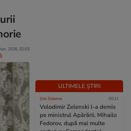
urii
morie
 iun. 2026, 02:03
ă
ULTIMELE ȘTIRI
Știri Externe
00:21
Volodimir Zelenski l-a demis
pe ministrul Apărării, Mihailo
Fedorov, după mai multe