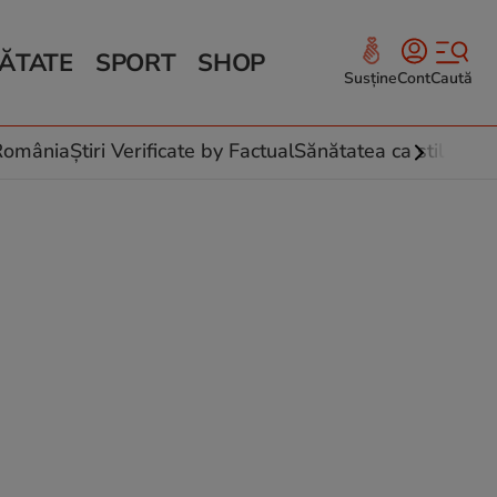
ĂTATE
SPORT
SHOP
Susține
Cont
Caută
Sănătate și Fitness
ce
 culinare
-România
Știri Verificate by Factual
Sănătatea ca stil de vi
 și legume
rea plantelor