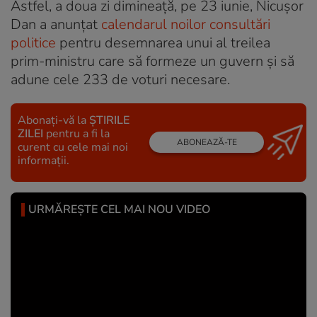
Astfel, a doua zi dimineață, pe 23 iunie, Nicușor
Dan a anunțat
calendarul noilor consultări
politice
pentru desemnarea unui al treilea
prim-ministru care să formeze un guvern și să
adune cele 233 de voturi necesare.
Abonați-vă la
ȘTIRILE
ZILEI
pentru a fi la
ABONEAZĂ-TE
curent cu cele mai noi
informații.
URMĂREȘTE CEL MAI NOU VIDEO