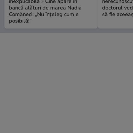
inexplicabilă » Cine apare în
nerecunoscut
bancă alături de marea Nadia
doctorul ved
Comăneci: „Nu înțeleg cum e
să fie aceea
posibilă!”