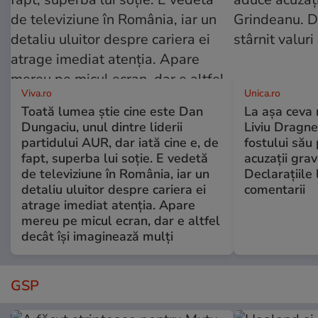
Viva.ro
Unica.ro
Toată lumea știe cine este Dan
La așa ceva 
Dungaciu, unul dintre liderii
Liviu Dragne
partidului AUR, dar iată cine e, de
fostului său 
fapt, superba lui soție. E vedetă
acuzații grav
de televiziune în România, iar un
Declarațiile 
detaliu uluitor despre cariera ei
comentarii
atrage imediat atenția. Apare
mereu pe micul ecran, dar e altfel
decât își imaginează mulți
GSP