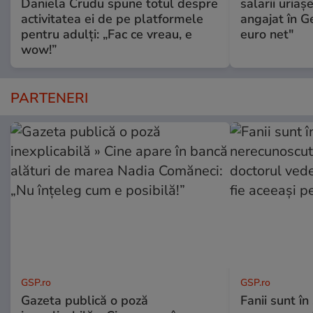
Daniela Crudu spune totul despre
salarii uriaş
activitatea ei de pe platformele
angajat în G
pentru adulți: „Fac ce vreau, e
euro net"
wow!”
PARTENERI
GSP.ro
GSP.ro
Gazeta publică o poză
Fanii sunt în 