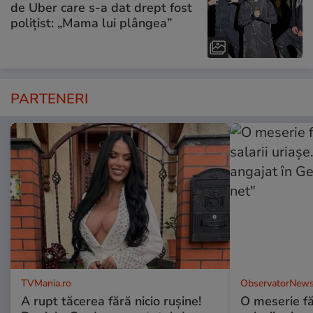
de Uber care s-a dat drept fost
polițist: „Mama lui plângea”
PARTENERI
TVMania.ro
ObservatorNews
A rupt tăcerea fără nicio rușine!
O meserie fă