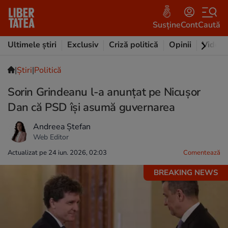
Susține
Cont
Caută
Ultimele știri
Exclusiv
Criză politică
Opinii
Video
|
Ştiri
|
Politică
Sorin Grindeanu l-a anunțat pe Nicușor
Dan că PSD își asumă guvernarea
Andreea Ștefan
Web Editor
Actualizat pe 24 iun. 2026, 02:03
Comentează
BREAKING NEWS