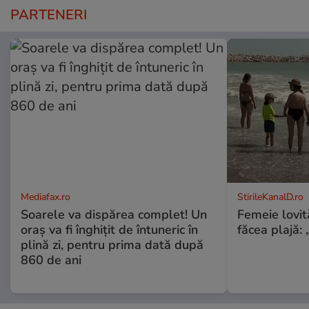
PARTENERI
Mediafax.ro
StirileKanalD.ro
Soarele va dispărea complet! Un
Femeie lovit
oraș va fi înghițit de întuneric în
făcea plajă: „
plină zi, pentru prima dată după
860 de ani