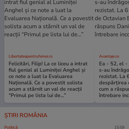
Libertateapentrufemei.ro
Avantaje.ro
Felicitări, Filip! La ce liceu a intrat
Ea - 52, el 
fiul genial al Luminiței Anghel și
s-au îndrăgos
ce note a luat la Evaluarea
rezistat. La 
Națională. Ce a povestit solista
despărțirea 
acum a stârnit un val de reacții
cum a răspu
“Primul pe lista lui de…”
întrebare i
ȘTIRI ROMÂNIA
Politică
15:59