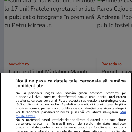
Wowbiz.ro
Redactia.ro
Cum arată fiul Mădălinei Manole
Primele cuvi
la 17 ani! Fratele regretatei
Rares Cojoc 
Nouă ne pasă ca datele tale personale să rămână
artiste a publicat o fotografie în
Andreea Pop
confidențiale
premieră cu Petru Mircea Jr.
comentat pub
Noi și partenerii noștri
596
stocăm și/sau accesăm informații pe
dispozitivul dvs., precum identificatorii cookie unici pentru prelucrarea
datelor cu caracter personal. Puteți accepta sau gestiona preferințele dvs.
făcând clic mai jos, respectiv vă puteți opune utilizării unui interes legitim
în orice moment pe pagina cu politica de confidențialitate. Aceste alegeri
vor fi raportate partenerilor noștri și nu vă vor afecta navigarea.
Mai
multe detalii
POLITIC
Noi si partenerii nostri (retelele de socializare si agentiile de publicitate
partenere, precum si furnizorii nostri de servicii de date analitice)
prelucram date pentru a permite website-ului sa functioneze, pentru a
Politică
16:42
personaliza continutul si anunturile publicitare afisate in functie de