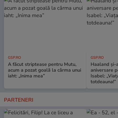
GSP.RO
GSP.RO
A făcut striptease pentru Mutu,
Haaland și-a
acum a pozat goală la cârma unui
aniversare pe
iaht: „Inima mea”
Isabel: „Via
totdeauna!”
PARTENERI