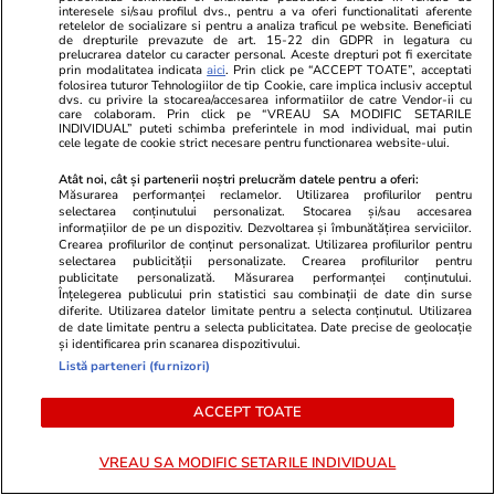
interesele si/sau profilul dvs., pentru a va oferi functionalitati aferente
retelelor de socializare si pentru a analiza traficul pe website. Beneficiati
de drepturile prevazute de art. 15-22 din GDPR in legatura cu
România obține 2,15 miliarde
prelucrarea datelor cu caracter personal. Aceste drepturi pot fi exercitate
prin modalitatea indicata
aici
. Prin click pe “ACCEPT TOATE”, acceptati
de euro de la NATO. Alianța
folosirea tuturor Tehnologiilor de tip Cookie, care implica inclusiv acceptul
extinde rețeaua de conducte de
dvs. cu privire la stocarea/accesarea informatiilor de catre Vendor-ii cu
care colaboram. Prin click pe “VREAU SA MODIFIC SETARILE
combustibil pe Flancul Estic
INDIVIDUAL” puteti schimba preferintele in mod individual, mai putin
cele legate de cookie strict necesare pentru functionarea website-ului.
Atât noi, cât și partenerii noștri prelucrăm datele pentru a oferi:
Măsurarea performanței reclamelor. Utilizarea profilurilor pentru
selectarea conținutului personalizat. Stocarea și/sau accesarea
Politică
15:59
informațiilor de pe un dispozitiv. Dezvoltarea și îmbunătățirea serviciilor.
Crearea profilurilor de conținut personalizat. Utilizarea profilurilor pentru
Exclusiv
selectarea publicității personalizate. Crearea profilurilor pentru
Avertismentele lui Victor
publicitate personalizată. Măsurarea performanței conținutului.
Negrescu privind colaborarea cu
Înțelegerea publicului prin statistici sau combinații de date din surse
diferite. Utilizarea datelor limitate pentru a selecta conținutul. Utilizarea
AUR: E un partid extremist. Nu
de date limitate pentru a selecta publicitatea. Date precise de geolocație
va pierde din sprijinul popular
și identificarea prin scanarea dispozitivului.
dacă intră la guvernare
Listă parteneri (furnizori)
ACCEPT TOATE
PARTENERI
VREAU SA MODIFIC SETARILE INDIVIDUAL