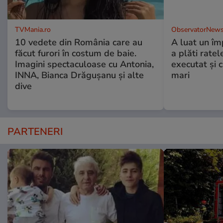
TVMania.ro
ObservatorNews
10 vedete din România care au
A luat un îm
făcut furori în costum de baie.
a plăti ratel
Imagini spectaculoase cu Antonia,
executat şi c
INNA, Bianca Drăgușanu și alte
mari
dive
PARTENERI