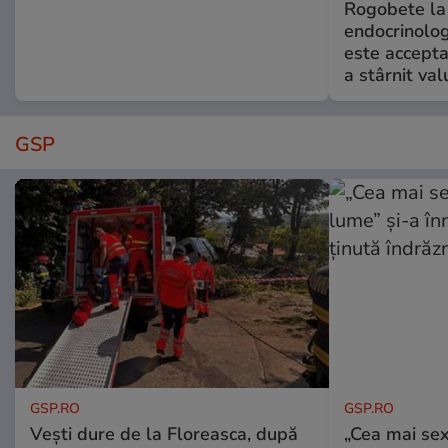
Rogobete la
endocrinolog
este accepta
a stârnit valu
GSP
GSP.RO
GSP.RO
Vești dure de la Floreasca, după
„Cea mai sex