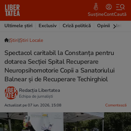
Susține
Cont
Caută
Ultimele știri
Exclusiv
Criză politică
Opinii
Intervi
|
Ştiri
|
Știri Locale
Spectacol caritabil la Constanța pentru
dotarea Secției Spital Recuperare
Neuropsihomotorie Copii a Sanatoriului
Balnear și de Recuperare Techirghiol
Redacția Libertatea
Echipa de jurnaliști
Actualizat pe 07 iun. 2026, 15:08
Comentează