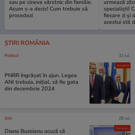
sau pe cineva vârstnic din familie.
urmează zilni
Acum s-a decis! Cum trebuie să
specialiști! 
procedezi
fiecare zi și 
acestui stil 
ȘTIRI ROMÂNIA
Politică
31 iul.
Analiză
PNRR îngrășat în ajun. Legea
ANI trebuia, inițial, să fie gata
din decembrie 2024
Ştiri
29 iul.
Exclusiv
Diana Buzoianu acuză că