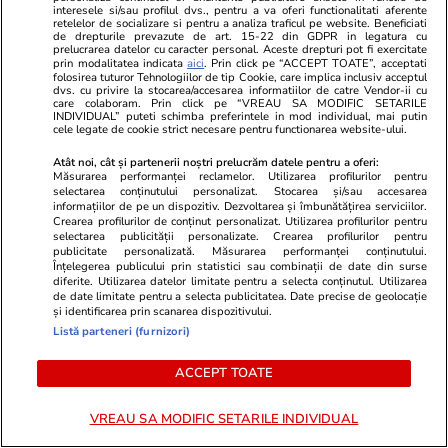
contractat o bacterie pe litoral
interesele si/sau profilul dvs., pentru a va oferi functionalitati aferente
retelelor de socializare si pentru a analiza traficul pe website. Beneficiati
de drepturile prevazute de art. 15-22 din GDPR in legatura cu
prelucrarea datelor cu caracter personal. Aceste drepturi pot fi exercitate
prin modalitatea indicata
aici
. Prin click pe “ACCEPT TOATE”, acceptati
POLITIC
folosirea tuturor Tehnologiilor de tip Cookie, care implica inclusiv acceptul
dvs. cu privire la stocarea/accesarea informatiilor de catre Vendor-ii cu
care colaboram. Prin click pe “VREAU SA MODIFIC SETARILE
INDIVIDUAL” puteti schimba preferintele in mod individual, mai putin
Politică
31 iul.
cele legate de cookie strict necesare pentru functionarea website-ului.
Traian Băsescu i-a făcut praf pe
Atât noi, cât și partenerii noștri prelucrăm datele pentru a oferi:
guvernanți: „Lumea, dacă vrea
Măsurarea performanței reclamelor. Utilizarea profilurilor pentru
să vadă ce înseamnă să fii
selectarea conținutului personalizat. Stocarea și/sau accesarea
informațiilor de pe un dispozitiv. Dezvoltarea și îmbunătățirea serviciilor.
prost, se uită la România”.
Crearea profilurilor de conținut personalizat. Utilizarea profilurilor pentru
Miniștrii de la Energie, „niște
selectarea publicității personalizate. Crearea profilurilor pentru
publicitate personalizată. Măsurarea performanței conținutului.
panarame”
Înțelegerea publicului prin statistici sau combinații de date din surse
diferite. Utilizarea datelor limitate pentru a selecta conținutul. Utilizarea
de date limitate pentru a selecta publicitatea. Date precise de geolocație
și identificarea prin scanarea dispozitivului.
Politică
31 iul.
Listă parteneri (furnizori)
ACCEPT TOATE
Traian Băsescu îi cere lui Ilie
Bolojan să refacă coaliția cu
VREAU SA MODIFIC SETARILE INDIVIDUAL
PSD: „Trebuie să plătească ce
au stricat”