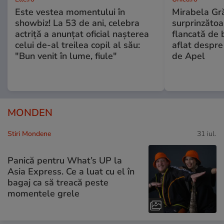
Este vestea momentului în
Mirabela Gră
showbiz! La 53 de ani, celebra
surprinzătoar
actriță a anunțat oficial nașterea
flancată de 
celui de-al treilea copil al său:
aflat despre
"Bun venit în lume, fiule"
de Apel
MONDEN
Stiri Mondene
31 iul.
Panică pentru What’s UP la
Asia Express. Ce a luat cu el în
bagaj ca să treacă peste
momentele grele