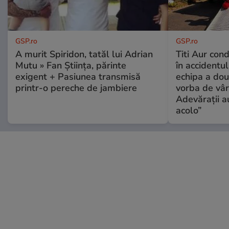
GSP.ro
GSP.ro
A murit Spiridon, tatăl lui Adrian
Titi Aur con
Mutu » Fan Știința, părinte
în accidentul
exigent + Pasiunea transmisă
echipa a dou
printr-o pereche de jambiere
vorba de vâr
Adevărații a
acolo”