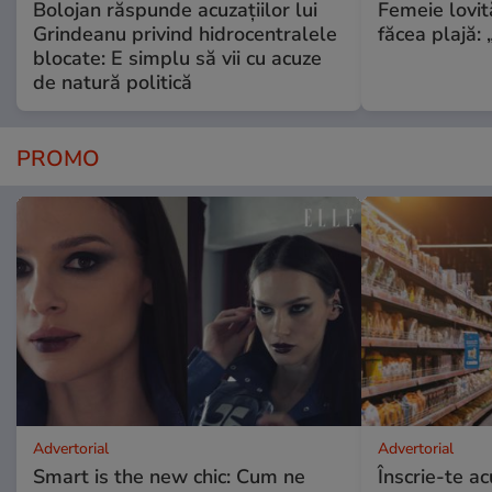
Bolojan răspunde acuzațiilor lui
Femeie lovit
Grindeanu privind hidrocentralele
făcea plajă: „
blocate: E simplu să vii cu acuze
de natură politică
PROMO
Advertorial
Advertorial
Smart is the new chic: Cum ne
Înscrie-te ac