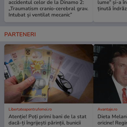
accidentul celor de la Dinamo 2:
lume” și-a în
„Traumatism cranio-cerebral grav.
ținută îndră
Intubat și ventilat mecanic”
PARTENERI
Libertateapentrufemei.ro
Avantaje.ro
Atenție! Poți primi bani de la stat
Dieta Melan
dacă-ți îngrijești părinții, bunicii
oricine! Regi