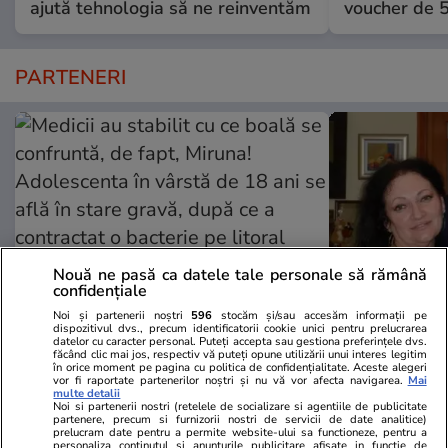
ajută tehnologia să ne reinventăm
voucher de 5
PARTENERI
Nouă ne pasă ca datele tale personale să rămână
confidențiale
Noi și partenerii noștri
596
stocăm și/sau accesăm informații pe
dispozitivul dvs., precum identificatorii cookie unici pentru prelucrarea
Wowbiz.ro
Redactia.ro
datelor cu caracter personal. Puteți accepta sau gestiona preferințele dvs.
făcând clic mai jos, respectiv vă puteți opune utilizării unui interes legitim
Medicii au stabilit cu ce boală se
De ce a fac
în orice moment pe pagina cu politica de confidențialitate. Aceste alegeri
vor fi raportate partenerilor noștri și nu vă vor afecta navigarea.
Mai
confruntă, de fapt, Miruna!
lucru cumplit
multe detalii
Noi si partenerii nostri (retelele de socializare si agentiile de publicitate
Adolescenta în vârstă de 18 ani
timp ce era 
partenere, precum si furnizorii nostri de servicii de date analitice)
se află în stare gravă, după ce a
prelucram date pentru a permite website-ului sa functioneze, pentru a
personaliza continutul si anunturile publicitare afisate in functie de