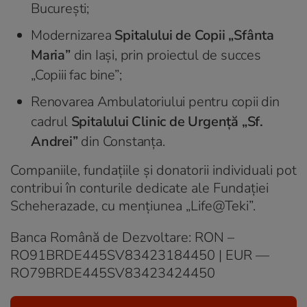
București;
Modernizarea
Spitalului de Copii „Sfânta
Maria”
din Iași, prin proiectul de succes
„Copiii fac bine”;
Renovarea Ambulatoriului pentru copii din
cadrul
Spitalului Clinic de Urgență „Sf.
Andrei”
din Constanța.
Companiile, fundațiile și donatorii individuali pot
contribui în conturile dedicate ale Fundației
Scheherazade, cu mențiunea „Life@Teki”.
Banca Română de Dezvoltare: RON –
RO91BRDE445SV83423184450 | EUR —
RO79BRDE445SV83423424450