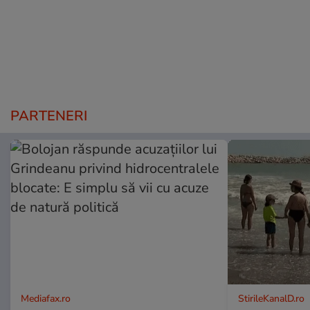
PARTENERI
Mediafax.ro
StirileKanalD.ro