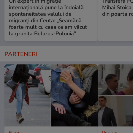
Un expert în migrație
Transferă FC
internațională pune la îndoială
Mihai Stoica 
spontaneitatea valului de
din poarta r
migranți din Ceuta: „Seamănă
foarte mult cu ceea ce am văzut
la granița Belarus-Polonia”
PARTENERI
Elle.ro
Unica.ro