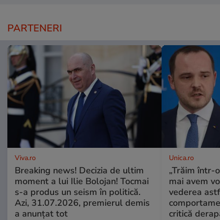
PARTENERI
Viva.ro
Unica.ro
Breaking news! Decizia de ultim
„Trăim într-
moment a lui Ilie Bolojan! Tocmai
mai avem vo
s-a produs un seism în politică.
vederea astf
Azi, 31.07.2026, premierul demis
comportamen
a anunțat tot
critică derap