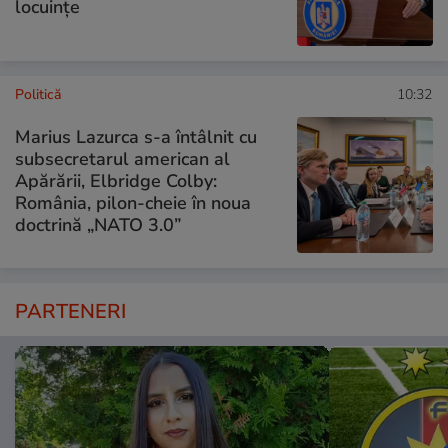
locuințe
Politică
10:32
Marius Lazurca s-a întâlnit cu
subsecretarul american al
Apărării, Elbridge Colby:
România, pilon-cheie în noua
doctrină „NATO 3.0”
PARTENERI