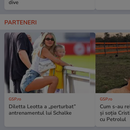
dive
PARTENERI
GSP.ro
GSP.ro
Diletta Leotta a „perturbat”
Cum s-au re
antrenamentul lui Schalke
și soția Cris
cu Petrolul