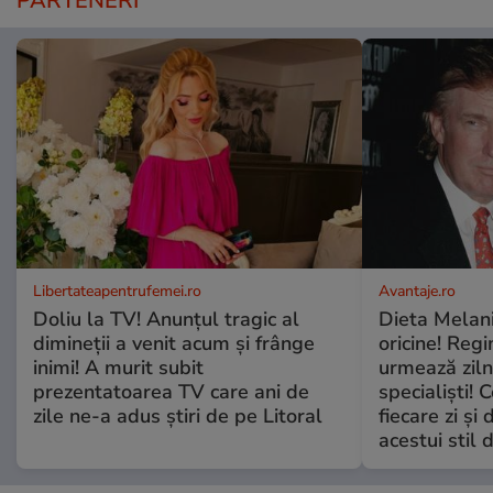
PARTENERI
Libertateapentrufemei.ro
Avantaje.ro
Doliu la TV! Anunțul tragic al
Dieta Melan
dimineții a venit acum și frânge
oricine! Regi
inimi! A murit subit
urmează zilni
prezentatoarea TV care ani de
specialiști! 
zile ne-a adus știri de pe Litoral
fiecare zi și 
acestui stil 