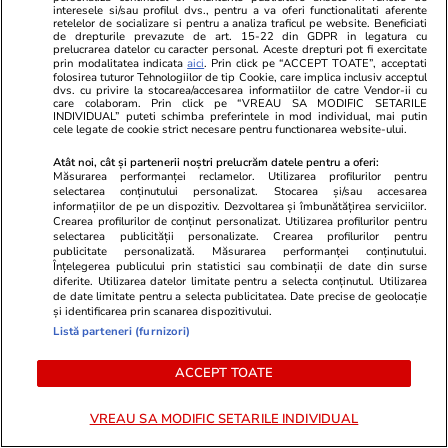
interesele si/sau profilul dvs., pentru a va oferi functionalitati aferente
retelelor de socializare si pentru a analiza traficul pe website. Beneficiati
de drepturile prevazute de art. 15-22 din GDPR in legatura cu
prelucrarea datelor cu caracter personal. Aceste drepturi pot fi exercitate
Un tânăr român a murit în Italia
prin modalitatea indicata
aici
. Prin click pe “ACCEPT TOATE”, acceptati
folosirea tuturor Tehnologiilor de tip Cookie, care implica inclusiv acceptul
când culegea roșii pe câmp, la
dvs. cu privire la stocarea/accesarea informatiilor de catre Vendor-ii cu
care colaboram. Prin click pe “VREAU SA MODIFIC SETARILE
40 de grade Celsius
INDIVIDUAL” puteti schimba preferintele in mod individual, mai putin
cele legate de cookie strict necesare pentru functionarea website-ului.
Atât noi, cât și partenerii noștri prelucrăm datele pentru a oferi:
Măsurarea performanței reclamelor. Utilizarea profilurilor pentru
selectarea conținutului personalizat. Stocarea și/sau accesarea
Opinii
14:30
informațiilor de pe un dispozitiv. Dezvoltarea și îmbunătățirea serviciilor.
Crearea profilurilor de conținut personalizat. Utilizarea profilurilor pentru
Prima lună fără Călin
selectarea publicității personalizate. Crearea profilurilor pentru
publicitate personalizată. Măsurarea performanței conținutului.
Georgescu: Realitatea Plus a
Înțelegerea publicului prin statistici sau combinații de date din surse
diferite. Utilizarea datelor limitate pentru a selecta conținutul. Utilizarea
pierdut o treime din audiență,
de date limitate pentru a selecta publicitatea. Date precise de geolocație
și identificarea prin scanarea dispozitivului.
cea mai mare scădere de pe
Listă parteneri (furnizori)
piața TV
ACCEPT TOATE
Opinii
07:01
VREAU SA MODIFIC SETARILE INDIVIDUAL