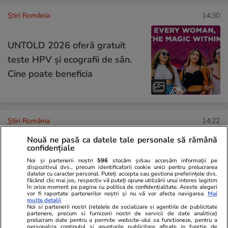
Știri România
14:30
UNTOLD 2026 oferă gratuit
teste HPV și ecografii de sân.
Cine poate beneficia
Știri România
14:22
Aproape 3 milioane de români
Nouă ne pasă ca datele tale personale să rămână
confidențiale
vor suporta temperaturi de 41
Noi și partenerii noștri
596
stocăm și/sau accesăm informații pe
de grade Celsius la umbră,
dispozitivul dvs., precum identificatorii cookie unici pentru prelucrarea
datelor cu caracter personal. Puteți accepta sau gestiona preferințele dvs.
miercuri și joi. Când se răcește
făcând clic mai jos, respectiv vă puteți opune utilizării unui interes legitim
în orice moment pe pagina cu politica de confidențialitate. Aceste alegeri
și revin ploile
vor fi raportate partenerilor noștri și nu vă vor afecta navigarea.
Mai
multe detalii
Noi si partenerii nostri (retelele de socializare si agentiile de publicitate
partenere, precum si furnizorii nostri de servicii de date analitice)
prelucram date pentru a permite website-ului sa functioneze, pentru a
Știri România
13:45
personaliza continutul si anunturile publicitare afisate in functie de