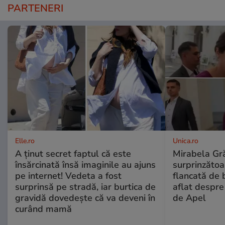
PARTENERI
Elle.ro
Unica.ro
A ținut secret faptul că este
Mirabela Gră
însărcinată însă imaginile au ajuns
surprinzătoar
pe internet! Vedeta a fost
flancată de 
surprinsă pe stradă, iar burtica de
aflat despre
gravidă dovedește că va deveni în
de Apel
curând mamă