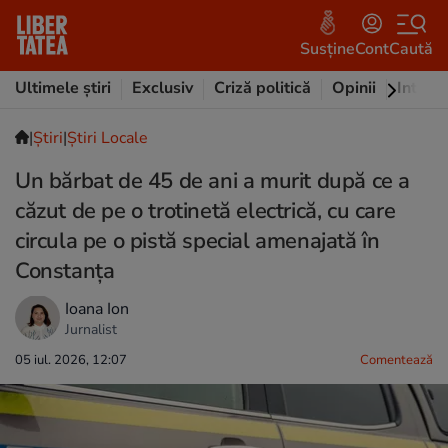
Susține
Cont
Caută
Ultimele știri
Exclusiv
Criză politică
Opinii
Intervi
|
Ştiri
|
Știri Locale
Un bărbat de 45 de ani a murit după ce a
căzut de pe o trotinetă electrică, cu care
circula pe o pistă special amenajată în
Constanța
Ioana Ion
Jurnalist
05 iul. 2026, 12:07
Comentează