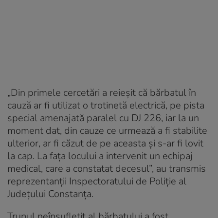
„Din primele cercetări a reieșit că bărbatul în
cauză ar fi utilizat o trotinetă electrică, pe pista
special amenajată paralel cu DJ 226, iar la un
moment dat, din cauze ce urmează a fi stabilite
ulterior, ar fi căzut de pe aceasta și s-ar fi lovit
la cap. La fața locului a intervenit un echipaj
medical, care a constatat decesul”, au transmis
reprezentanții Inspectoratului de Poliție al
Județului Constanța.
Trupul neînsuflețit al bărbatului a fost