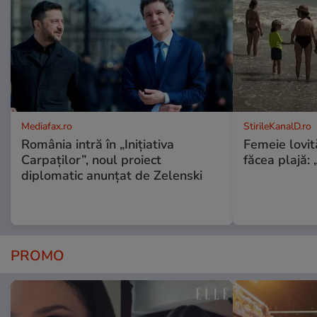
Mediafax.ro
StirileKanalD.ro
România intră în „Inițiativa
Femeie lovit
Carpaților”, noul proiect
făcea plajă: „
diplomatic anunțat de Zelenski
PROMO