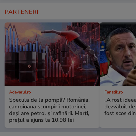
PARTENERI
Adevarul.ro
Fanatik.ro
Specula de la pompă? România,
„A fost ideea
campioana scumpirii motorinei,
dezvăluit de
deși are petrol și rafinării. Marți,
fost scos din
prețul a ajuns la 10,98 lei