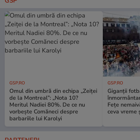
GSP
GSP.RO
GSP.RO
Omul din umbră din echipa „Zeiței
Giganții fotb
de la Montreal”: „Nota 10?
înmormântare
Meritul Nadiei 80%. De ce nu
Fețe nemaivă
vorbește Comăneci despre
ceva vreme ș
barbariile lui Karolyi