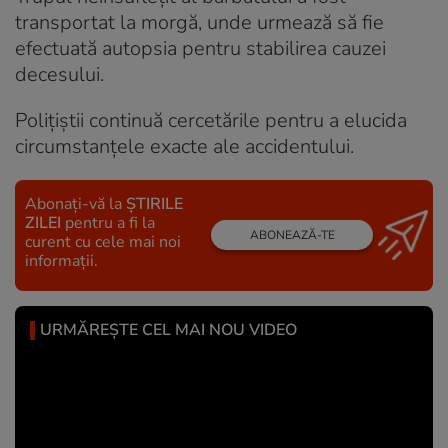
transportat la morgă, unde urmează să fie
efectuată autopsia pentru stabilirea cauzei
decesului.
Polițiștii continuă cercetările pentru a elucida
circumstanțele exacte ale accidentului.
Abonați-vă la
ȘTIRILE
ZILEI
pentru a fi la
ABONEAZĂ-TE
curent cu cele mai noi
informații.
URMĂREȘTE CEL MAI NOU VIDEO