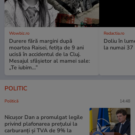
Wowbiz.ro
Redactia.ro
Durere fără margini după
Doliu în lume
moartea Raisei, fetița de 9 ani
la numai 37 d
ucisă în accidentul de la Cluj.
Mesajul sfâșietor al mamei sale:
„Te iubim…”
POLITIC
Politică
14:48
Nicușor Dan a promulgat legile
privind plafonarea prețului la
carburanți și TVA de 9% la