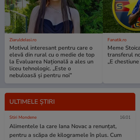
ZiaruldeIasi.ro
Fanatik.ro
Motivul interesant pentru care o
Meme Stoica
elevă din rural cu o medie de top
transferul n
la Evaluarea Națională a ales un
„E chestiune 
liceu tehnologic. „Este o
nebuloasă și pentru noi”
ULTIMELE ȘTIRI
Stiri Mondene
16:01
Alimentele la care Iana Novac a renunțat,
pentru a scăpa de kilogramele în plus. Cum