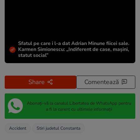
Sfatul pe care i l-a dat Adrian Minune fiicei sale.
Karmen Simionescu: „Indiferent de case, mașini,
statut social”
Share
Comentează
Abonați-vă la canalul Libertatea de WhatsApp pentru
a fi la curent cu ultimele informații
Accident
Stiri judetul Constanta