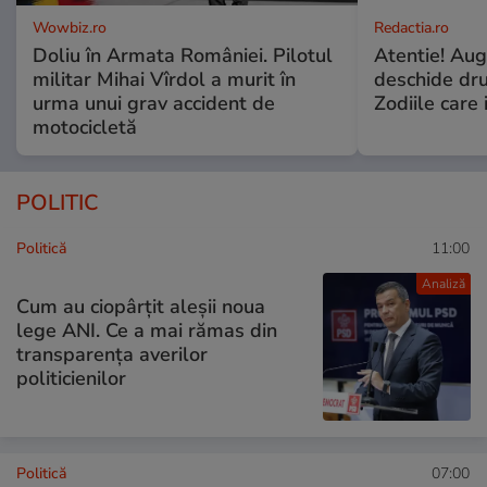
Wowbiz.ro
Redactia.ro
Doliu în Armata României. Pilotul
Atentie! Augu
militar Mihai Vîrdol a murit în
deschide dr
urma unui grav accident de
Zodiile care 
motocicletă
POLITIC
Politică
11:00
Analiză
Cum au ciopârțit aleșii noua
lege ANI. Ce a mai rămas din
transparența averilor
politicienilor
Politică
07:00