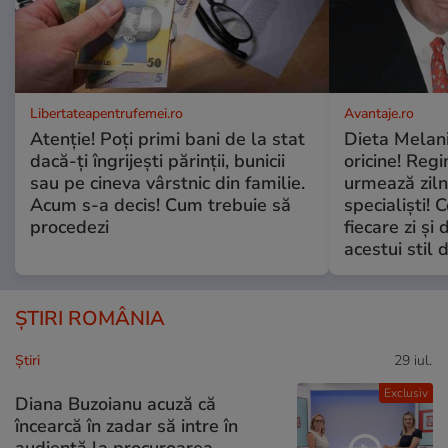
Libertateapentrufemei.ro
Avantaje.ro
Atenție! Poți primi bani de la stat
Dieta Melan
dacă-ți îngrijești părinții, bunicii
oricine! Regi
sau pe cineva vârstnic din familie.
urmează zilni
Acum s-a decis! Cum trebuie să
specialiști! 
procedezi
fiecare zi și 
acestui stil 
ȘTIRI ROMÂNIA
Ştiri
29 iul.
Exclusiv
Diana Buzoianu acuză că
încearcă în zadar să intre în
audiență la procuroarea