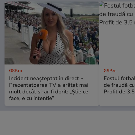
GSP.ro
GSP.ro
Incident neașteptat în direct »
Fostul fotba
Prezentatoarea TV a arătat mai
de fraudă cu 
mult decât și-ar fi dorit: „Știe ce
Profit de 3,
face, e cu intenție”