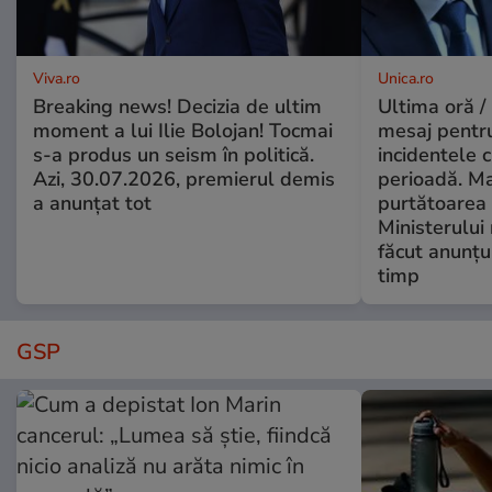
Viva.ro
Unica.ro
Breaking news! Decizia de ultim
Ultima oră /
moment a lui Ilie Bolojan! Tocmai
mesaj pentr
s-a produs un seism în politică.
incidentele 
Azi, 30.07.2026, premierul demis
perioadă. Ma
a anunțat tot
purtătoarea 
Ministerului
făcut anunțu
timp
GSP