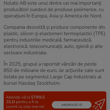
Nolato AB este unul dintre cei mai importanți
producători suedezi de produse polimerice, cu
operațiuni în Europa, Asia și America de Nord.
Compania dezvoltă și produce componente din
plastic, silicon și elastomeri termoplastici (TPE)
pentru industriile medicală, farmaceutică,
electronică, telecomunicații, auto, igienă și alte
sectoare industriale.
În 2025, grupul a raportat vânzări de peste
850 de milioane de euro, iar acțiunile sale sunt
listate pe segmentul Large Cap Industrials al
bursei Nasdaq Stockholm.
Abonați-vă la
ȘTIRILE
ZILEI
pentru a fi la
ABONEAZĂ-TE
curent cu cele mai noi