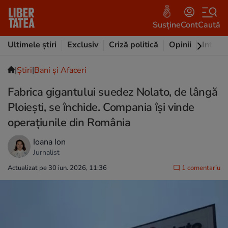
Susține
Cont
Caută
Ultimele știri
Exclusiv
Criză politică
Opinii
Intervi
|
Ştiri
|
Bani și Afaceri
Fabrica gigantului suedez Nolato, de lângă
Ploiești, se închide. Compania își vinde
operațiunile din România
Ioana Ion
Jurnalist
Actualizat pe 30 iun. 2026, 11:36
1 comentariu