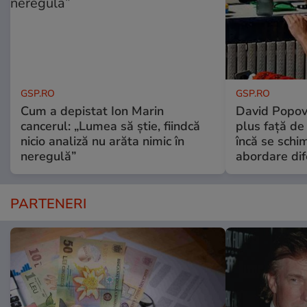
GSP.RO
GSP.RO
Cum a depistat Ion Marin
David Popovi
cancerul: „Lumea să știe, fiindcă
plus față de
nicio analiză nu arăta nimic în
încă se schi
neregulă”
abordare dif
PARTENERI