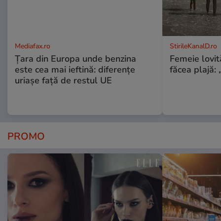
Mediafax.ro
StirileKanalD.ro
Țara din Europa unde benzina
Femeie lovit
este cea mai ieftină: diferențe
făcea plajă: „
uriașe față de restul UE
PROMO