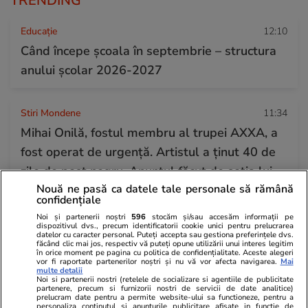
TRENDING
Educație
12:10
Când începe şcoala în septembrie – structura
anului şcolar 2026-2027
Stiri Mondene
11:34
Mihai Onilă, fostul membru al trupei AXXA, a
fost operat de urgență. Artistul a ținut 40 de
zile de post negru. Anunțul făcut de soția lui
Nouă ne pasă ca datele tale personale să rămână
confidențiale
Știri Externe
08:19
Noi și partenerii noștri
596
stocăm și/sau accesăm informații pe
dispozitivul dvs., precum identificatorii cookie unici pentru prelucrarea
Seceta extremă scoate la suprafață epave
datelor cu caracter personal. Puteți accepta sau gestiona preferințele dvs.
făcând clic mai jos, respectiv vă puteți opune utilizării unui interes legitim
ascunse de zeci de ani în Dunăre. Au reapărut
în orice moment pe pagina cu politica de confidențialitate. Aceste alegeri
vor fi raportate partenerilor noștri și nu vă vor afecta navigarea.
Mai
nave de război din 1944 și o barjă scufundată
multe detalii
Noi si partenerii nostri (retelele de socializare si agentiile de publicitate
partenere, precum si furnizorii nostri de servicii de date analitice)
în 1937
prelucram date pentru a permite website-ului sa functioneze, pentru a
personaliza continutul si anunturile publicitare afisate in functie de