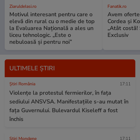
ZiaruldeIasi.ro
Fanatik.ro
Motivul interesant pentru care o
Avem oferte
elevă din rural cu o medie de top
Cordea și Ko
la Evaluarea Națională a ales un
„Atât costă! 
liceu tehnologic. „Este o
Exclusiv
nebuloasă și pentru noi”
ULTIMELE ȘTIRI
Știri România
17:11
Violențe la protestul fermierilor, în fața
sediului ANSVSA. Manifestațiile s-au mutat în
fața Guvernului. Bulevardul Kiseleff a fost
închis
Stiri Mondene
17:11