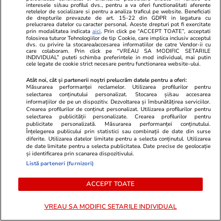
interesele si/sau profilul dvs., pentru a va oferi functionalitati aferente
retelelor de socializare si pentru a analiza traficul pe website. Beneficiati
de drepturile prevazute de art. 15-22 din GDPR in legatura cu
Știri România
07:00
prelucrarea datelor cu caracter personal. Aceste drepturi pot fi exercitate
Tragerile loto din 30 iulie 2026. Report de
prin modalitatea indicata
aici
. Prin click pe “ACCEPT TOATE”, acceptati
folosirea tuturor Tehnologiilor de tip Cookie, care implica inclusiv acceptul
dvs. cu privire la stocarea/accesarea informatiilor de catre Vendor-ii cu
peste 8,89 milioane de euro la Loto 6 din 49,
care colaboram. Prin click pe “VREAU SA MODIFIC SETARILE
INDIVIDUAL” puteti schimba preferintele in mod individual, mai putin
categoria I
cele legate de cookie strict necesare pentru functionarea website-ului.
Atât noi, cât și partenerii noștri prelucrăm datele pentru a oferi:
Măsurarea performanței reclamelor. Utilizarea profilurilor pentru
selectarea conținutului personalizat. Stocarea și/sau accesarea
informațiilor de pe un dispozitiv. Dezvoltarea și îmbunătățirea serviciilor.
Crearea profilurilor de conținut personalizat. Utilizarea profilurilor pentru
selectarea publicității personalizate. Crearea profilurilor pentru
publicitate personalizată. Măsurarea performanței conținutului.
Înțelegerea publicului prin statistici sau combinații de date din surse
diferite. Utilizarea datelor limitate pentru a selecta conținutul. Utilizarea
de date limitate pentru a selecta publicitatea. Date precise de geolocație
și identificarea prin scanarea dispozitivului.
Listă parteneri (furnizori)
ACCEPT TOATE
Sănătate și Fitness
17:00
Lifestyle
VREAU SA MODIFIC SETARILE INDIVIDUAL
Cum îți faci programare la medic
Când vor av