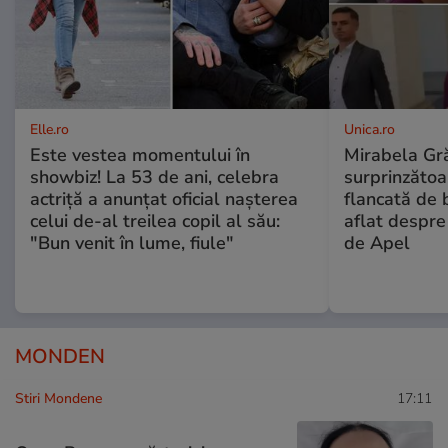
Elle.ro
Unica.ro
Este vestea momentului în
Mirabela Gră
showbiz! La 53 de ani, celebra
surprinzătoar
actriță a anunțat oficial nașterea
flancată de 
celui de-al treilea copil al său:
aflat despre
"Bun venit în lume, fiule"
de Apel
MONDEN
Stiri Mondene
17:11