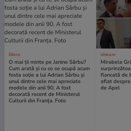
Elle.ro
Unica.ro
O mai ții minte pe Janine Sârbu?
Mirabela Gră
Cum arată și cu ce se ocupă acum
surprinzătoar
fosta soție a lui Adrian Sârbu și
flancată de 
unul dintre cele mai apreciate
aflat despre
modele din anii 90. A fost
de Apel
decorată recent de Ministerul
Culturii din Franța. Foto