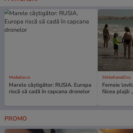
Mediafax.ro
StirileKanalD.ro
Marele câștigător: RUSIA. Europa
Femeie lovit
riscă să cadă în capcana dronelor
făcea plajă: „
PROMO