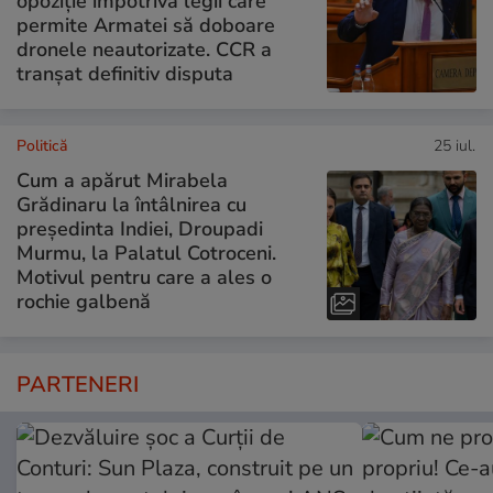
opoziție împotriva legii care
permite Armatei să doboare
dronele neautorizate. CCR a
tranșat definitiv disputa
Politică
25 iul.
Cum a apărut Mirabela
Grădinaru la întâlnirea cu
președinta Indiei, Droupadi
Murmu, la Palatul Cotroceni.
Motivul pentru care a ales o
rochie galbenă
PARTENERI