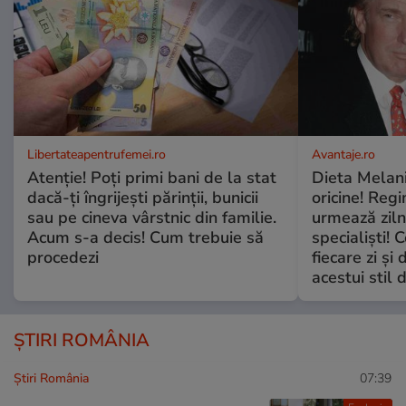
Libertateapentrufemei.ro
Avantaje.ro
Atenție! Poți primi bani de la stat
Dieta Melan
dacă-ți îngrijești părinții, bunicii
oricine! Regi
sau pe cineva vârstnic din familie.
urmează zilni
Acum s-a decis! Cum trebuie să
specialiști! 
procedezi
fiecare zi și 
acestui stil 
ȘTIRI ROMÂNIA
Știri România
07:39