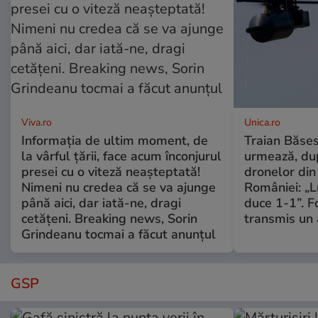
Viva.ro
Unica.ro
Informația de ultim moment, de
Traian Băses
la vârful țării, face acum înconjurul
urmează, du
presei cu o viteză neașteptată!
dronelor din 
Nimeni nu credea că se va ajunge
României: „L
până aici, dar iată-ne, dragi
duce 1-1”. F
cetățeni. Breaking news, Sorin
transmis un 
Grindeanu tocmai a făcut anunțul
GSP