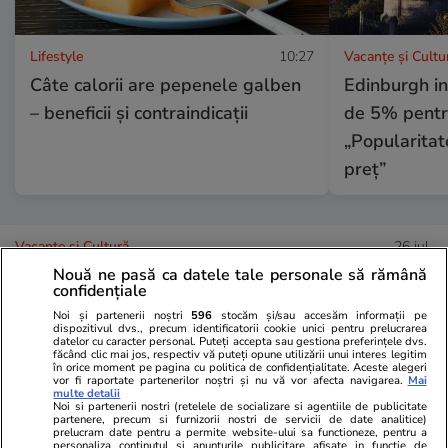
Lifestyle
10:27
Vacanțe și Cultu
Câte calorii are pepenele galben
Edinburgh in
– beneficii și contraindicații
de 5% pentru
„Popularitat
preț”
Vacanțe și Cultură
26 iul.
Nouă ne pasă ca datele tale personale să rămână
confidențiale
Care sunt lucrurile pe care le
Noi și partenerii noștri
596
stocăm și/sau accesăm informații pe
dispozitivul dvs., precum identificatorii cookie unici pentru prelucrarea
uităm cel mai des când plecăm
datelor cu caracter personal. Puteți accepta sau gestiona preferințele dvs.
făcând clic mai jos, respectiv vă puteți opune utilizării unui interes legitim
în concediu
în orice moment pe pagina cu politica de confidențialitate. Aceste alegeri
vor fi raportate partenerilor noștri și nu vă vor afecta navigarea.
Mai
multe detalii
Noi si partenerii nostri (retelele de socializare si agentiile de publicitate
partenere, precum si furnizorii nostri de servicii de date analitice)
prelucram date pentru a permite website-ului sa functioneze, pentru a
personaliza continutul si anunturile publicitare afisate in functie de