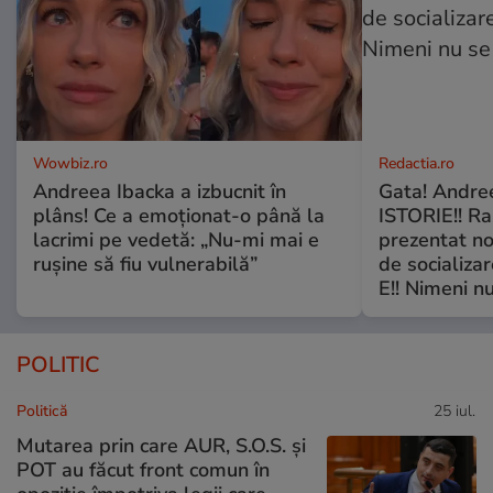
Wowbiz.ro
Redactia.ro
Andreea Ibacka a izbucnit în
Gata! Andre
plâns! Ce a emoționat-o până la
ISTORIE!! Ra
lacrimi pe vedetă: „Nu-mi mai e
prezentat no
rușine să fiu vulnerabilă”
de socializa
E!! Nimeni nu
POLITIC
Politică
25 iul.
Mutarea prin care AUR, S.O.S. și
POT au făcut front comun în