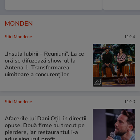
MONDEN
Stiri Mondene
11:24
„Insula Iubirii – Reuniuni”. La ce
oră se difuzează show-ul la
Antena 1. Transformarea
uimitoare a concurenților
Stiri Mondene
11:20
Afacerile lui Dani Oțil, în direcții
opuse. Două firme au trecut pe
pierdere, iar restaurantul i-a
adus singurul profit