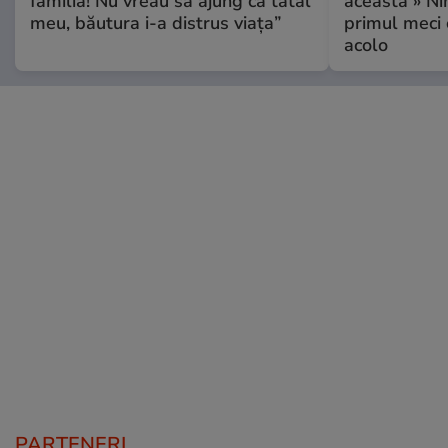
familia! Nu vreau să ajung ca tatăl
aceasta » Ni
meu, băutura i-a distrus viața”
primul meci 
acolo
PARTENERI