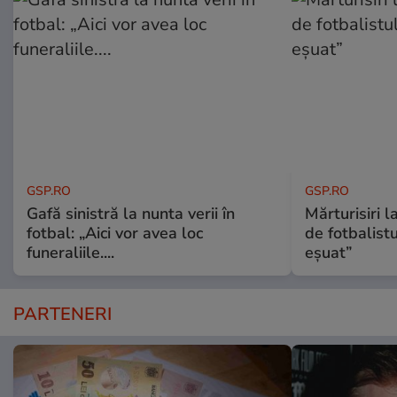
GSP.RO
GSP.RO
Gafă sinistră la nunta verii în
Mărturisiri l
fotbal: „Aici vor avea loc
de fotbalist
funeraliile....
eșuat”
PARTENERI