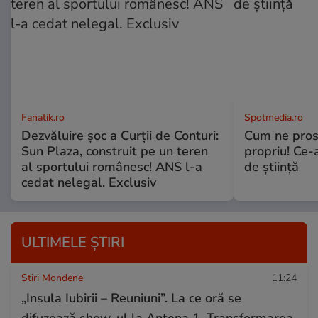
Fanatik.ro
Spotmedia.ro
Dezvăluire şoc a Curţii de Conturi:
Cum ne prost
Sun Plaza, construit pe un teren
propriu! Ce-
al sportului românesc! ANS l-a
de știință
cedat nelegal. Exclusiv
ULTIMELE ȘTIRI
Stiri Mondene
11:24
„Insula Iubirii – Reuniuni”. La ce oră se
difuzează show-ul la Antena 1. Transformarea