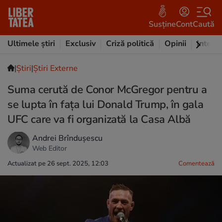
Susține
Cont
Caută
Ultimele știri
Exclusiv
Criză politică
Opinii
Intervi
|
Ştiri
|
Știri Externe
Suma cerută de Conor McGregor pentru a
se lupta în fața lui Donald Trump, în gala
UFC care va fi organizată la Casa Albă
Andrei Brîndușescu
Web Editor
Actualizat pe 26 sept. 2025, 12:03
Comentează