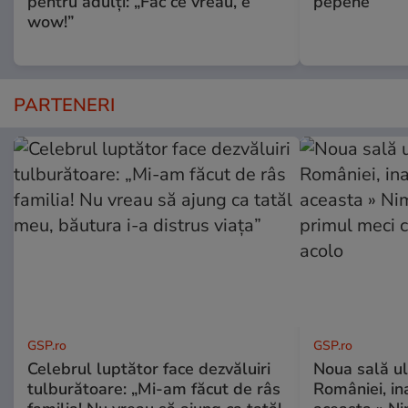
pentru adulți: „Fac ce vreau, e
pepene
wow!”
PARTENERI
GSP.ro
GSP.ro
Celebrul luptător face dezvăluiri
Noua sală u
tulburătoare: „Mi-am făcut de râs
României, i