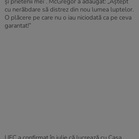
şi prietenii mei”. McGregor a adăugat: „Aştept
cu nerăbdare să distrez din nou lumea luptelor.
O plăcere pe care nu o iau niciodată ca pe ceva
garantat!”
UFC a confirmat în iulie că lucrează cu Casa