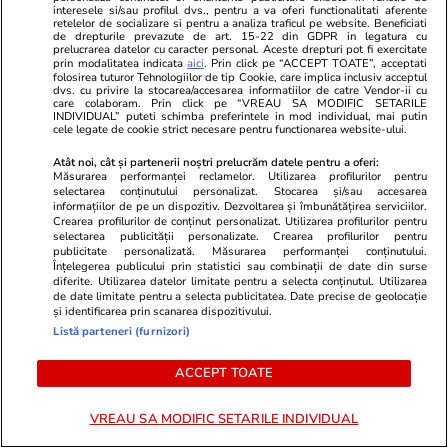
Lifestyle
26 iul.
interesele si/sau profilul dvs., pentru a va oferi functionalitati aferente
retelelor de socializare si pentru a analiza traficul pe website. Beneficiati
de drepturile prevazute de art. 15-22 din GDPR in legatura cu
prelucrarea datelor cu caracter personal. Aceste drepturi pot fi exercitate
Cum să gătești în 2 ore pentru
prin modalitatea indicata
aici
. Prin click pe “ACCEPT TOATE”, acceptati
folosirea tuturor Tehnologiilor de tip Cookie, care implica inclusiv acceptul
toată săptămâna – 5 idei de
dvs. cu privire la stocarea/accesarea informatiilor de catre Vendor-ii cu
care colaboram. Prin click pe “VREAU SA MODIFIC SETARILE
mese pentru 7 zile
INDIVIDUAL” puteti schimba preferintele in mod individual, mai putin
cele legate de cookie strict necesare pentru functionarea website-ului.
Atât noi, cât și partenerii noștri prelucrăm datele pentru a oferi:
Măsurarea performanței reclamelor. Utilizarea profilurilor pentru
selectarea conținutului personalizat. Stocarea și/sau accesarea
informațiilor de pe un dispozitiv. Dezvoltarea și îmbunătățirea serviciilor.
Lifestyle
21 iul.
Crearea profilurilor de conținut personalizat. Utilizarea profilurilor pentru
selectarea publicității personalizate. Crearea profilurilor pentru
publicitate personalizată. Măsurarea performanței conținutului.
Înțelegerea publicului prin statistici sau combinații de date din surse
Ghidul udării corecte pe timp de
diferite. Utilizarea datelor limitate pentru a selecta conținutul. Utilizarea
caniculă: când, cât şi cum udăm
de date limitate pentru a selecta publicitatea. Date precise de geolocație
și identificarea prin scanarea dispozitivului.
plantele
Listă parteneri (furnizori)
ACCEPT TOATE
VREAU SA MODIFIC SETARILE INDIVIDUAL
Lifestyle
15 iul.