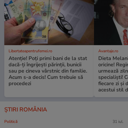
Libertateapentrufemei.ro
Avantaje.ro
Atenție! Poți primi bani de la stat
Dieta Melan
dacă-ți îngrijești părinții, bunicii
oricine! Regi
sau pe cineva vârstnic din familie.
urmează zilni
Acum s-a decis! Cum trebuie să
specialiști! 
procedezi
fiecare zi și 
acestui stil 
ȘTIRI ROMÂNIA
Politică
31 iul.