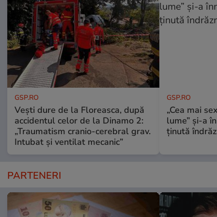
GSP.RO
GSP.RO
Vești dure de la Floreasca, după
„Cea mai sex
accidentul celor de la Dinamo 2:
lume” și-a în
„Traumatism cranio-cerebral grav.
ținută îndră
Intubat și ventilat mecanic”
PARTENERI