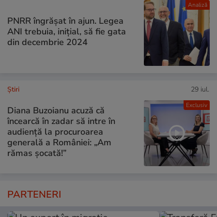
Analiză
PNRR îngrășat în ajun. Legea
ANI trebuia, inițial, să fie gata
din decembrie 2024
Ştiri
29 iul.
Exclusiv
Diana Buzoianu acuză că
încearcă în zadar să intre în
audiență la procuroarea
generală a României: „Am
rămas șocată!”
PARTENERI