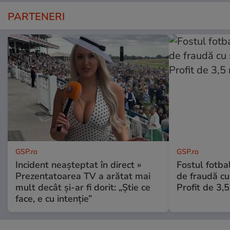
PARTENERI
GSP.ro
GSP.ro
Incident neașteptat în direct »
Fostul fotba
Prezentatoarea TV a arătat mai
de fraudă cu 
mult decât și-ar fi dorit: „Știe ce
Profit de 3,
face, e cu intenție”