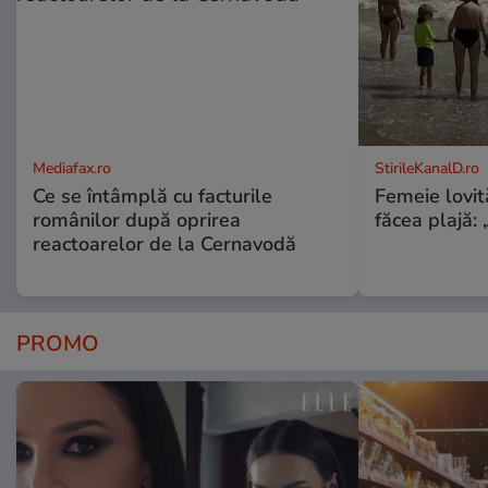
Mediafax.ro
StirileKanalD.ro
Ce se întâmplă cu facturile
Femeie lovit
românilor după oprirea
făcea plajă: „
reactoarelor de la Cernavodă
PROMO