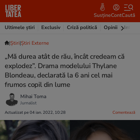
Susține
Cont
Caută
Ultimele știri
Exclusiv
Criză politică
Opinii
Intervi
|
Ştiri
|
Știri Externe
„Mă durea atât de rău, încât credeam că
explodez”. Drama modelului Thylane
Blondeau, declarată la 6 ani cel mai
frumos copil din lume
Mihai Toma
Jurnalist
Actualizat pe 04 ian. 2022, 10:28
Comentează