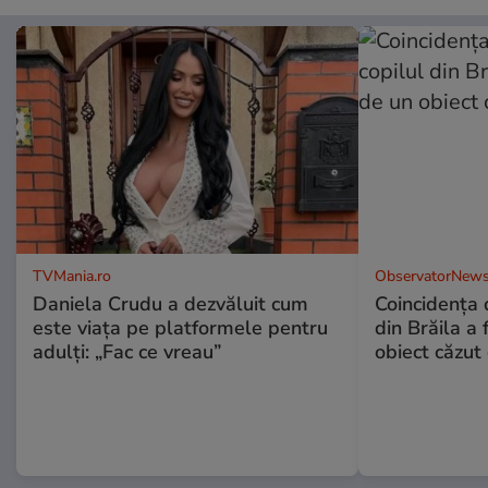
TVMania.ro
ObservatorNews
Daniela Crudu a dezvăluit cum
Coincidența d
este viața pe platformele pentru
din Brăila a 
adulți: „Fac ce vreau”
obiect căzut 