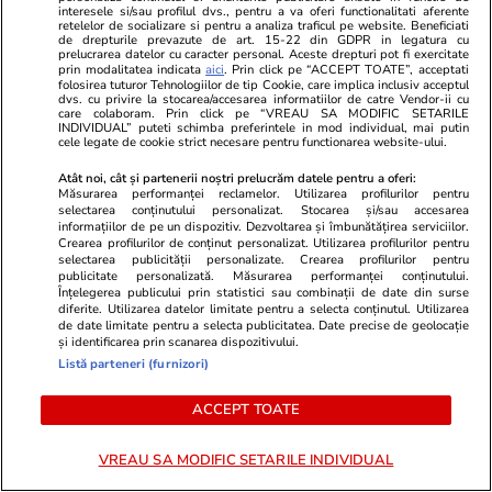
interesele si/sau profilul dvs., pentru a va oferi functionalitati aferente
retelelor de socializare si pentru a analiza traficul pe website. Beneficiati
Politică
29 iul.
de drepturile prevazute de art. 15-22 din GDPR in legatura cu
prelucrarea datelor cu caracter personal. Aceste drepturi pot fi exercitate
prin modalitatea indicata
aici
. Prin click pe “ACCEPT TOATE”, acceptati
Ilie Bolojan, după oprirea
folosirea tuturor Tehnologiilor de tip Cookie, care implica inclusiv acceptul
dvs. cu privire la stocarea/accesarea informatiilor de catre Vendor-ii cu
ambelor reactoare de la
care colaboram. Prin click pe “VREAU SA MODIFIC SETARILE
INDIVIDUAL” puteti schimba preferintele in mod individual, mai putin
Cernavodă: „Reduceți consumul
cele legate de cookie strict necesare pentru functionarea website-ului.
de energie seara”
Atât noi, cât și partenerii noștri prelucrăm datele pentru a oferi:
Măsurarea performanței reclamelor. Utilizarea profilurilor pentru
selectarea conținutului personalizat. Stocarea și/sau accesarea
informațiilor de pe un dispozitiv. Dezvoltarea și îmbunătățirea serviciilor.
Crearea profilurilor de conținut personalizat. Utilizarea profilurilor pentru
selectarea publicității personalizate. Crearea profilurilor pentru
PARTENERI
publicitate personalizată. Măsurarea performanței conținutului.
Înțelegerea publicului prin statistici sau combinații de date din surse
diferite. Utilizarea datelor limitate pentru a selecta conținutul. Utilizarea
de date limitate pentru a selecta publicitatea. Date precise de geolocație
și identificarea prin scanarea dispozitivului.
Listă parteneri (furnizori)
ACCEPT TOATE
VREAU SA MODIFIC SETARILE INDIVIDUAL