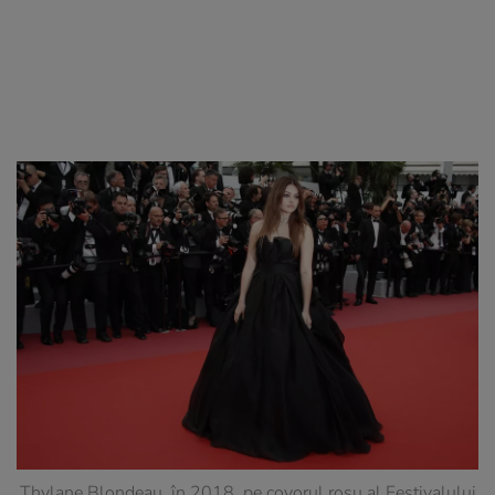
Thylane Blondeau, în 2018, pe covorul roșu al Festivalului