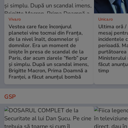
Viva.ro
Unica.ro
Vestea care face înconjurul
Ultima oră /
planetei vine tocmai din Franța,
mesaj pentr
de la nivel înalt, doamnelor și
incidentele 
domnilor. Era un moment de
perioadă. Ma
liniște în presa de scandal de la
purtătoarea 
Paris, dar acum ziarele ”fierb” pur
Ministerului
și simplu. După un scandal imens,
făcut anunțu
Brigitte Macron, Prima Doamnă a
timp
Franței, a făcut anunțul bombă
GSP