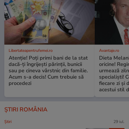
Libertateapentrufemei.ro
Avantaje.ro
Atenție! Poți primi bani de la stat
Dieta Melan
dacă-ți îngrijești părinții, bunicii
oricine! Regi
sau pe cineva vârstnic din familie.
urmează zilni
Acum s-a decis! Cum trebuie să
specialiști! 
procedezi
fiecare zi și 
acestui stil 
ȘTIRI ROMÂNIA
Ştiri
29 iul.