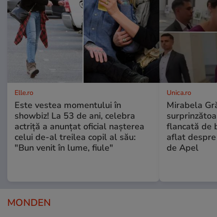
Elle.ro
Unica.ro
Este vestea momentului în
Mirabela Gră
showbiz! La 53 de ani, celebra
surprinzătoar
actriță a anunțat oficial nașterea
flancată de 
celui de-al treilea copil al său:
aflat despre
"Bun venit în lume, fiule"
de Apel
MONDEN