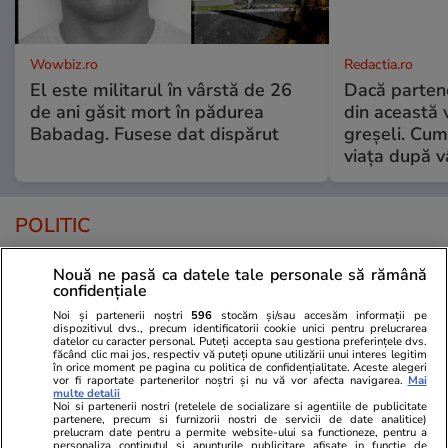
Wowbiz.ro
Redactia.ro
El este militarul în vârstă de 26
Dacă parten
de ani găsit mort în pădurea
din această v
Babadag. Fusese dat dispărut
greșeli. Cum 
viața după v
POLITIC
Politică
07:00
Nouă ne pasă ca datele tale personale să rămână
confidențiale
Caracatița cu iz penal din
Analiză
Noi și partenerii noștri
596
stocăm și/sau accesăm informații pe
Agricultură. Rapida răzgândire
dispozitivul dvs., precum identificatorii cookie unici pentru prelucrarea
a ministrului Tanczos Barna
datelor cu caracter personal. Puteți accepta sau gestiona preferințele dvs.
făcând clic mai jos, respectiv vă puteți opune utilizării unui interes legitim
referitoare la suspendarea unor
în orice moment pe pagina cu politica de confidențialitate. Aceste alegeri
vor fi raportate partenerilor noștri și nu vă vor afecta navigarea.
Mai
șefi de instituții cercetați de
multe detalii
DNA
Noi si partenerii nostri (retelele de socializare si agentiile de publicitate
partenere, precum si furnizorii nostri de servicii de date analitice)
prelucram date pentru a permite website-ului sa functioneze, pentru a
personaliza continutul si anunturile publicitare afisate in functie de