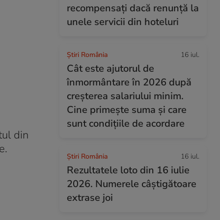
recompensați dacă renunță la
unele servicii din hoteluri
Știri România
16 iul.
Cât este ajutorul de
înmormântare în 2026 după
creșterea salariului minim.
Cine primește suma și care
sunt condițiile de acordare
ul din
e.
Știri România
16 iul.
Rezultatele loto din 16 iulie
2026. Numerele câștigătoare
extrase joi