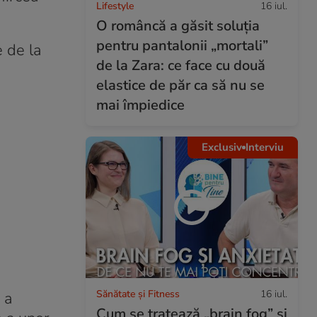
Lifestyle
16 iul.
O româncă a găsit soluția
pentru pantalonii „mortali”
e de la
de la Zara: ce face cu două
elastice de păr ca să nu se
mai împiedice
Exclusiv
Interviu
Sănătate și Fitness
16 iul.
 a
Cum se tratează „brain fog” și