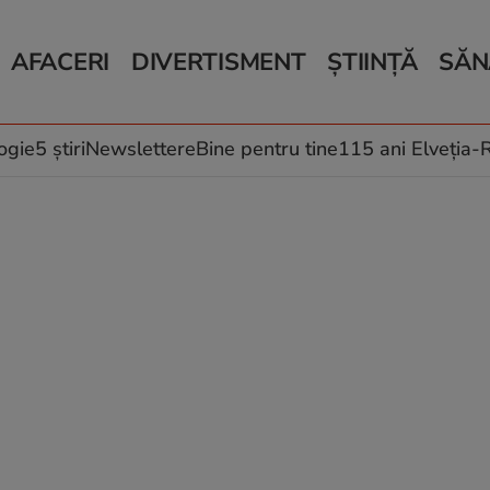
AFACERI
DIVERTISMENT
ȘTIINȚĂ
SĂN
Bani și Afaceri
Monden
Știri Știință
Știri 
Auto
Horoscop
Schimbări climati
Relații
Locuri de muncă
Muzică și Filme
Rețete
ogie
5 știri
Newslettere
Bine pentru tine
115 ani Elveția
Imobiliare.ro
Vacanțe și Cultură
Fructe
eJobs.ro
Îngriji