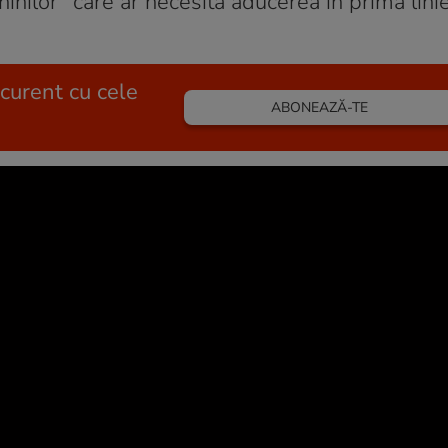
inilor” care ar necesita aducerea în prima lini
 curent cu cele
ABONEAZĂ-TE