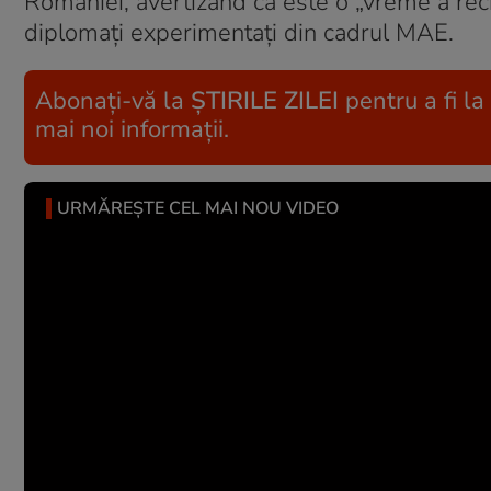
României, avertizând că este o „vreme a rech
diplomați experimentați din cadrul MAE.
Abonați-vă la
ȘTIRILE ZILEI
pentru a fi la
mai noi informații.
URMĂREȘTE CEL MAI NOU VIDEO