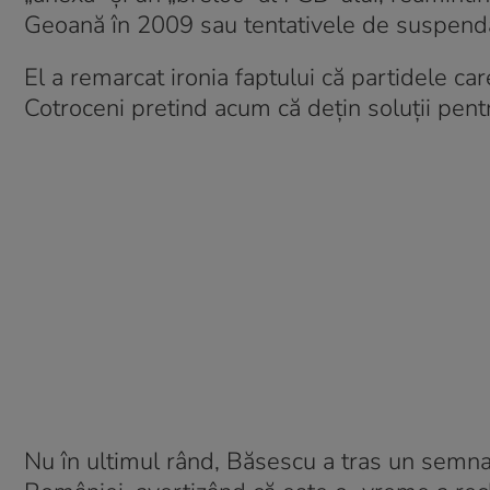
Geoană în 2009 sau tentativele de suspenda
El a remarcat ironia faptului că partidele ca
Cotroceni pretind acum că dețin soluții pentr
Nu în ultimul rând, Băsescu a tras un semnal