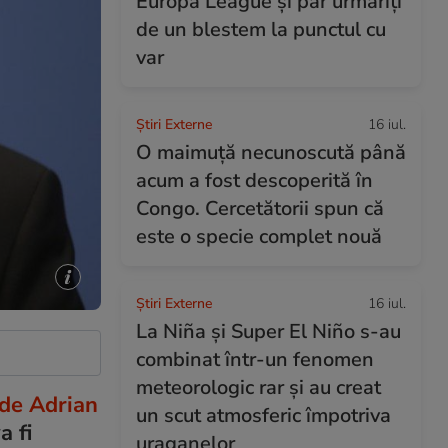
Europa League și par urmăriți
de un blestem la punctul cu
var
Știri Externe
16 iul.
O maimuță necunoscută până
acum a fost descoperită în
Congo. Cercetătorii spun că
este o specie complet nouă
Știri Externe
16 iul.
La Niña și Super El Niño s-au
combinat într-un fenomen
meteorologic rar și au creat
de Adrian
un scut atmosferic împotriva
a fi
uraganelor