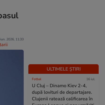
pasul
 iun. 2026, 11:33
arii
ULTIMELE ȘTIRI
Fotbal
16 iul.
U Cluj – Dinamo Kiev 2-4,
după lovituri de departajare.
Clujenii ratează calificarea în