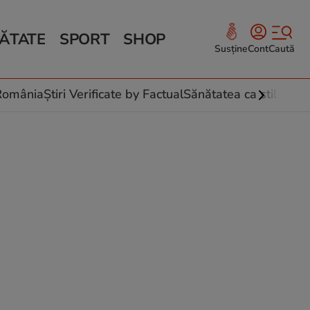
ĂTATE
SPORT
SHOP
Susține
Cont
Caută
Sănătate și Fitness
ce
 culinare
-România
Știri Verificate by Factual
Sănătatea ca stil de vi
 și legume
rea plantelor