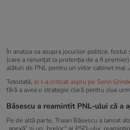
În analiza sa asupra jocurilor politice, fostul
(care a renunțat la pretenția de a fi premie
alături de PNL pentru un viitor cabinet mai „
Totodată,
el l-a criticat aspru pe Sorin Grin
fără a avea o strategie clară pentru ziua urm
Băsescu a reamintit PNL-ului că a 
Pe de altă parte, Traian Băsescu a lansat at
„anexă” și un „breloc” al PSD-ului, reamint