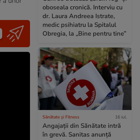
e a unor
oboseala cronică. Interviu cu
dr. Laura Andreea Istrate,
medic psihiatru la Spitalul
Obregia, la „Bine pentru tine”
Sănătate și Fitness
16 iul.
Angajații din Sănătate intră
în grevă. Sanitas anunță