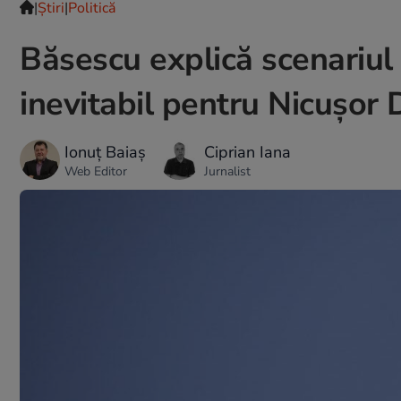
|
Ştiri
|
Politică
Băsescu explică scenariul
inevitabil pentru Nicușor
Ionuț Baiaș
Ciprian Iana
Web Editor
Jurnalist