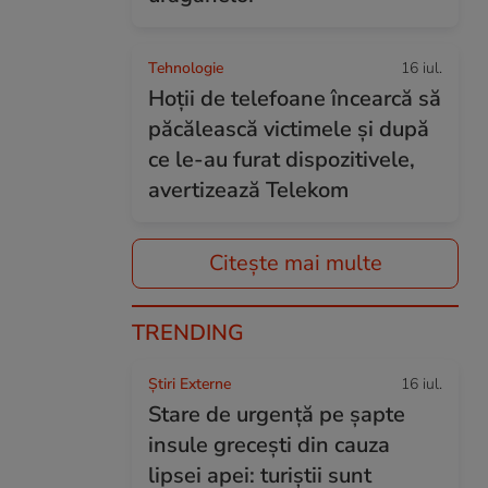
Tehnologie
16 iul.
Hoții de telefoane încearcă să
păcălească victimele și după
ce le-au furat dispozitivele,
avertizează Telekom
Citește mai multe
TRENDING
Știri Externe
16 iul.
Stare de urgență pe șapte
insule grecești din cauza
lipsei apei: turiștii sunt