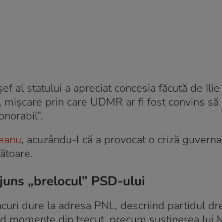
 șef al statului a apreciat concesia făcută de Ili
r), mișcare prin care UDMR ar fi fost convins s
onorabil”.
deanu
, acuzându-l că a provocat o criză guvern
ătoare.
ajuns „brelocul” PSD-ului
acuri dure la adresa PNL, descriind partidul dr
ind momente din trecut, precum susținerea lui 