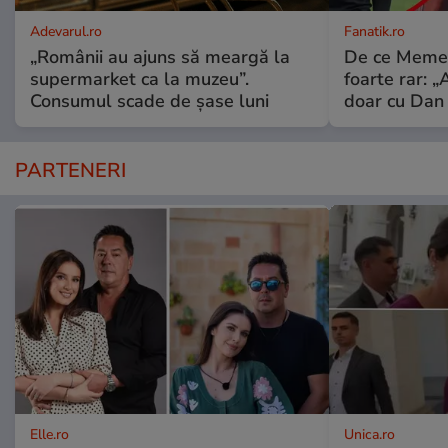
Adevarul.ro
Fanatik.ro
„Românii au ajuns să meargă la
De ce Meme S
supermarket ca la muzeu”.
foarte rar: 
Consumul scade de șase luni
doar cu Dan 
PARTENERI
Elle.ro
Unica.ro