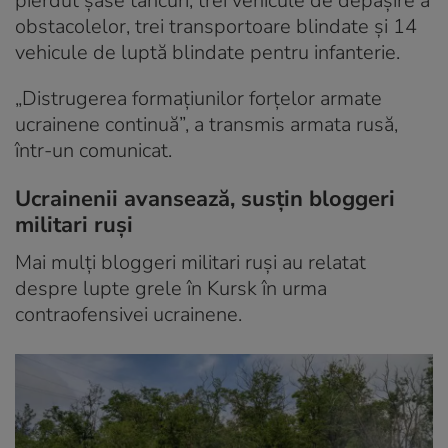
pierdut șase tancuri, trei vehicule de depășire a
obstacolelor, trei transportoare blindate și 14
vehicule de luptă blindate pentru infanterie.
„Distrugerea formațiunilor forțelor armate
ucrainene continuă”, a transmis armata rusă,
într-un comunicat.
Ucrainenii avansează, susțin bloggeri
militari ruși
Mai mulți bloggeri militari ruși au relatat
despre lupte grele în Kursk în urma
contraofensivei ucrainene.