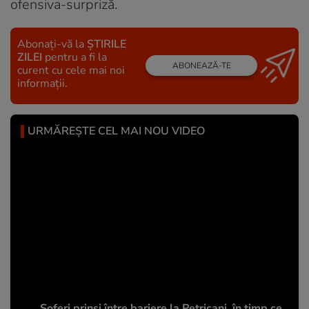
ofensiva-surpriză.
Abonați-vă la
ȘTIRILE
ZILEI
pentru a fi la
ABONEAZĂ-TE
curent cu cele mai noi
informații.
URMĂREȘTE CEL MAI NOU VIDEO
Șoferi prinși între bariere la Petricani, în timp ce