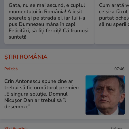
Gata, nu se mai ascund, e cuplul
Cum arată v
momentului în România! A ieșit
ce și-a făcut
soarele și pe strada ei, iar lui i-a
purtat ochel
pus Dumnezeu mâna în cap!
să nu sperii c
Felicitări, să fiți fericiți! Că frumoși
sunteți!
ȘTIRI ROMÂNIA
Politică
07:46
Crin Antonescu spune cine ar
trebui să fie următorul premier:
„E singura soluție. Domnul
Nicușor Dan ar trebui să îl
desemnze”
Știri România
08 aug.