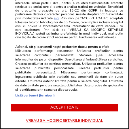
interesele si/sau profilul dvs., pentru a va oferi functionalitati aferente
început să controleze pasagerii care vin din
retelelor de socializare si pentru a analiza traficul pe website. Beneficiati
de drepturile prevazute de art. 15-22 din GDPR in legatura cu
Italia pe aeroporturile din Barcelona și Madrid
prelucrarea datelor cu caracter personal. Aceste drepturi pot fi exercitate
prin modalitatea indicata
aici
. Prin click pe “ACCEPT TOATE”, acceptati
folosirea tuturor Tehnologiilor de tip Cookie, care implica inclusiv acceptul
dvs. cu privire la stocarea/accesarea informatiilor de catre Vendor-ii cu
care colaboram. Prin click pe “VREAU SA MODIFIC SETARILE
INDIVIDUAL” puteti schimba preferintele in mod individual, mai putin
cele legate de cookie strict necesare pentru functionarea website-ului.
Atât noi, cât și partenerii noștri prelucrăm datele pentru a oferi:
Măsurarea performanței reclamelor. Utilizarea profilurilor pentru
selectarea conținutului personalizat. Stocarea și/sau accesarea
informațiilor de pe un dispozitiv. Dezvoltarea și îmbunătățirea serviciilor.
Crearea profilurilor de conținut personalizat. Utilizarea profilurilor pentru
selectarea publicității personalizate. Crearea profilurilor pentru
publicitate personalizată. Măsurarea performanței conținutului.
Înțelegerea publicului prin statistici sau combinații de date din surse
diferite. Utilizarea datelor limitate pentru a selecta conținutul. Utilizarea
de date limitate pentru a selecta publicitatea. Date precise de geolocație
și identificarea prin scanarea dispozitivului.
Listă parteneri (furnizori)
Lifestyle
06:20
Sănătate și Fitn
Piesa unui avion pilotat de cel mai
Apa minerală
ACCEPT TOATE
mare pilot de vânătoare american
puțin decât 
din Al Doilea Război Mondial,
descoperit ce
VREAU SA MODIFIC SETARILE INDIVIDUAL
recuperată după 80 de ani