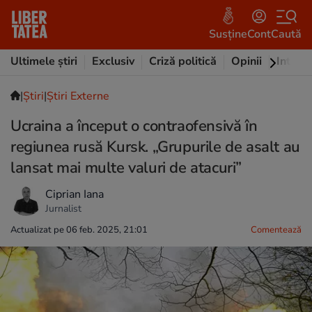
Susține
Cont
Caută
Ultimele știri
Exclusiv
Criză politică
Opinii
Intervi
|
Ştiri
|
Știri Externe
Ucraina a început o contraofensivă în
regiunea rusă Kursk. „Grupurile de asalt au
lansat mai multe valuri de atacuri”
Ciprian Iana
Jurnalist
Actualizat pe 06 feb. 2025, 21:01
Comentează