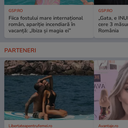
GSP.RO
GSP.RO
Fiica fostului mare internațional
„Gata, e IN
român, apariție incendiară în
cere 3 măsu
vacanță: „Ibiza și magia ei”
România
PARTENERI
Libertateapentrufemei.ro
Avantaje.ro