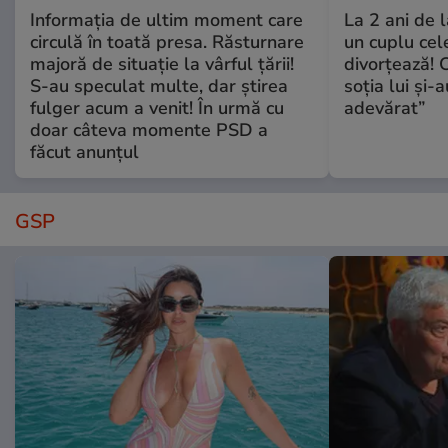
Informația de ultim moment care
La 2 ani de 
circulă în toată presa. Răsturnare
un cuplu ce
majoră de situație la vârful țării!
divorțează! C
S-au speculat multe, dar știrea
soția lui și-
fulger acum a venit! În urmă cu
adevărat”
doar câteva momente PSD a
făcut anunțul
GSP