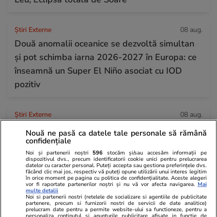
Știri Externe
08 aug.
Două anomalii oceanice se dezvoltă simultan
și pot schimba iarna 2026-2027 în Europa: ce
înseamnă un Super El Niño asociat cu IOD
pozitiv
Știri Externe
08 aug.
Seceta extremă din Dunăre a scos la
Nouă ne pasă ca datele tale personale să rămână
confidențiale
suprafață rămășițele a doi soldați germani și o
Noi și partenerii noștri
596
stocăm și/sau accesăm informații pe
motocicletă militară din cel de-al Doilea
dispozitivul dvs., precum identificatorii cookie unici pentru prelucrarea
datelor cu caracter personal. Puteți accepta sau gestiona preferințele dvs.
Război Mondial
făcând clic mai jos, respectiv vă puteți opune utilizării unui interes legitim
în orice moment pe pagina cu politica de confidențialitate. Aceste alegeri
vor fi raportate partenerilor noștri și nu vă vor afecta navigarea.
Mai
multe detalii
Noi si partenerii nostri (retelele de socializare si agentiile de publicitate
Știri Externe
08 aug.
partenere, precum si furnizorii nostri de servicii de date analitice)
prelucram date pentru a permite website-ului sa functioneze, pentru a
Spania i-a dat replica Giorgiei Meloni și a
personaliza continutul si anunturile publicitare afisate in functie de