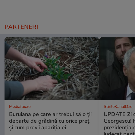
PARTENERI
Mediafax.ro
StirileKanalD.ro
Buruiana pe care ar trebui să o ții
UPDATE Zi d
departe de grădină cu orice preț
Georgescu! F
și cum previi apariția ei
prezidențiale
judecat pent