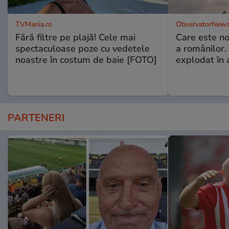
TVMania.ro
ObservatorNews
Fără filtre pe plajă! Cele mai
Care este no
spectaculoase poze cu vedetele
a românilor.
noastre în costum de baie [FOTO]
explodat în 
PARTENERI