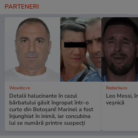
PARTENERI
Wowbiz.ro
Redactia.ro
Detalii halucinante în cazul
Leo Messi, î
bărbatului găsit îngropat într-o
veșnică
curte din Botoșani! Marinel a fost
înjunghiat în inimă, iar concubina
lui se numără printre suspecți