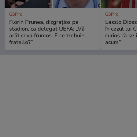
GSP.ro
GSP.ro
Florin Prunea, dizgrațios pe
Laszlo Diosz
stadion, ca delegat UEFA: „Vă
în cazul lui 
arăt ceva frumos. E ce trebuie,
curios că se
fratello?”
acum”