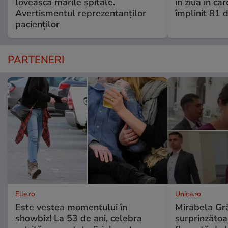
lovească marile spitale.
în ziua în car
Avertismentul reprezentanților
împlinit 81 d
pacienților
PARTENERI
Elle.ro
Unica.ro
Este vestea momentului în
Mirabela Gră
showbiz! La 53 de ani, celebra
surprinzătoar