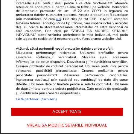
Lifestyle
26 iul.
interesele si/sau profilul dvs., pentru a va oferi functionalitati aferente
retelelor de socializare si pentru a analiza traficul pe website. Beneficiati
de drepturile prevazute de art. 15-22 din GDPR in legatura cu
prelucrarea datelor cu caracter personal. Aceste drepturi pot fi exercitate
Ploaia de meteori Delta
prin modalitatea indicata
aici
. Prin click pe “ACCEPT TOATE”, acceptati
folosirea tuturor Tehnologiilor de tip Cookie, care implica inclusiv acceptul
Aquaride 2026: când o poți
dvs. cu privire la stocarea/accesarea informatiilor de catre Vendor-ii cu
care colaboram. Prin click pe “VREAU SA MODIFIC SETARILE
vedea cel mai bine
INDIVIDUAL” puteti schimba preferintele in mod individual, mai putin
cele legate de cookie strict necesare pentru functionarea website-ului.
Atât noi, cât și partenerii noștri prelucrăm datele pentru a oferi:
Măsurarea performanței reclamelor. Utilizarea profilurilor pentru
selectarea conținutului personalizat. Stocarea și/sau accesarea
informațiilor de pe un dispozitiv. Dezvoltarea și îmbunătățirea serviciilor.
Auto
27 iul.
Crearea profilurilor de conținut personalizat. Utilizarea profilurilor pentru
selectarea publicității personalizate. Crearea profilurilor pentru
publicitate personalizată. Măsurarea performanței conținutului.
Înțelegerea publicului prin statistici sau combinații de date din surse
De ce miroase urât când
diferite. Utilizarea datelor limitate pentru a selecta conținutul. Utilizarea
de date limitate pentru a selecta publicitatea. Date precise de geolocație
pornești climatizarea la mașină
și identificarea prin scanarea dispozitivului.
Listă parteneri (furnizori)
ACCEPT TOATE
VREAU SA MODIFIC SETARILE INDIVIDUAL
Lifestyle
16 iul.