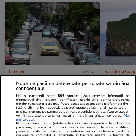
Lifestyle
28 iul.
Vacanțe și Cultu
Amendă de 350 de euro pentru
Unde se află
Nouă ne pasă ca datele tale personale să rămână
confidențiale
șoferii care lasă mașina pornită ca
din lume și 
Noi și partenerii noștri
596
stocăm și/sau accesăm informații pe
să-și cumpere cafea sau gustări,
la ea: nu are
dispozitivul dvs., precum identificatorii cookie unici pentru prelucrarea
datelor cu caracter personal. Puteți accepta sau gestiona preferințele dvs.
în Grecia
electricitate
făcând clic mai jos, respectiv vă puteți opune utilizării unui interes legitim
în orice moment pe pagina cu politica de confidențialitate. Aceste alegeri
vor fi raportate partenerilor noștri și nu vă vor afecta navigarea.
Mai
multe detalii
Noi si partenerii nostri (retelele de socializare si agentiile de publicitate
partenere, precum si furnizorii nostri de servicii de date analitice)
prelucram date pentru a permite website-ului sa functioneze, pentru a
personaliza continutul si anunturile publicitare afisate in functie de