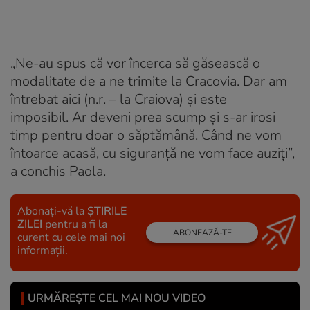
„Ne-au spus că vor încerca să găsească o
modalitate de a ne trimite la Cracovia. Dar am
întrebat aici (n.r. – la Craiova) și este
imposibil. Ar deveni prea scump și s-ar irosi
timp pentru doar o săptămână. Când ne vom
întoarce acasă, cu siguranță ne vom face auziți”,
a conchis Paola.
Abonați-vă la
ȘTIRILE
ZILEI
pentru a fi la
ABONEAZĂ-TE
curent cu cele mai noi
informații.
URMĂREȘTE CEL MAI NOU VIDEO