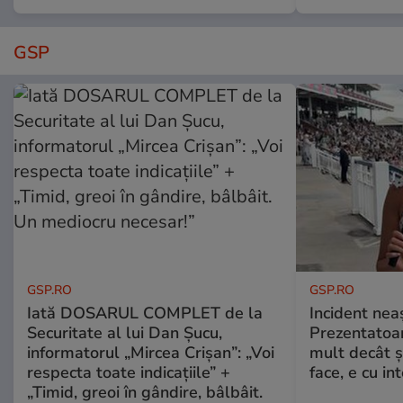
GSP
GSP.RO
GSP.RO
Iată DOSARUL COMPLET de la
Incident neaș
Securitate al lui Dan Șucu,
Prezentatoa
informatorul „Mircea Crișan”: „Voi
mult decât și
respecta toate indicațiile” +
face, e cu int
„Timid, greoi în gândire, bâlbâit.