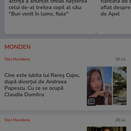
actriță a anunțat oficial nașterea
flancată de 
celui de-al treilea copil al său:
aflat despre
"Bun venit în lume, fiule"
de Apel
MONDEN
Stiri Mondene
28 iul.
Cine este iubita lui Rareș Cojoc,
după divorțul de Andreea
Popescu. Cu ce se ocupă
Claudia Dumitru
Stiri Mondene
28 iul.