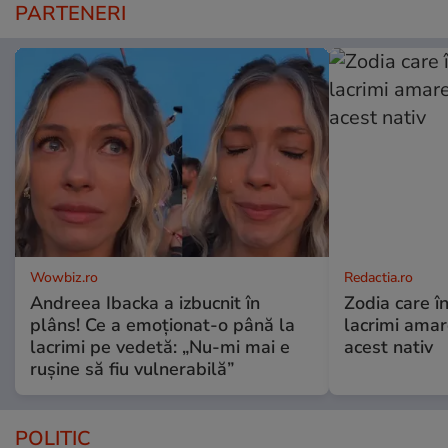
PARTENERI
Wowbiz.ro
Redactia.ro
Andreea Ibacka a izbucnit în
Zodia care în
plâns! Ce a emoționat-o până la
lacrimi ama
lacrimi pe vedetă: „Nu-mi mai e
acest nativ
rușine să fiu vulnerabilă”
POLITIC