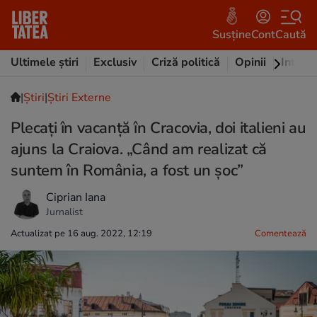
Susține
Cont
Caută
Ultimele știri
Exclusiv
Criză politică
Opinii
Intervi
|
Ştiri
|
Știri Externe
Plecați în vacanță în Cracovia, doi italieni au
ajuns la Craiova. „Când am realizat că
suntem în România, a fost un şoc”
Ciprian Iana
Jurnalist
Actualizat pe 16 aug. 2022, 12:19
Comentează