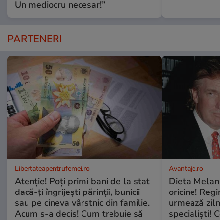
Un mediocru necesar!”
PARTENERI
Libertateapentrufemei.ro
Avantaje.ro
Atenție! Poți primi bani de la stat
Dieta Melan
dacă-ți îngrijești părinții, bunicii
oricine! Regi
sau pe cineva vârstnic din familie.
urmează zilni
Acum s-a decis! Cum trebuie să
specialiști! 