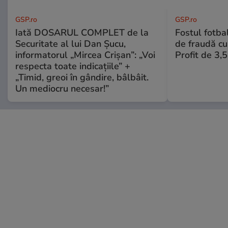
GSP.ro
GSP.ro
Iată DOSARUL COMPLET de la
Fostul fotba
Securitate al lui Dan Șucu,
de fraudă cu 
informatorul „Mircea Crișan”: „Voi
Profit de 3,
respecta toate indicațiile” +
„Timid, greoi în gândire, bâlbâit.
Un mediocru necesar!”