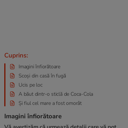
Cuprins:
Imagini înfiorătoare
Scoși din casă în fugă
Ucis pe loc
A băut dintr-o sticlă de Coca-Cola
Și fiul cel mare a fost omorât
Imagini înfiorătoare
Vă avertizăm că urmează detalii care vă pot