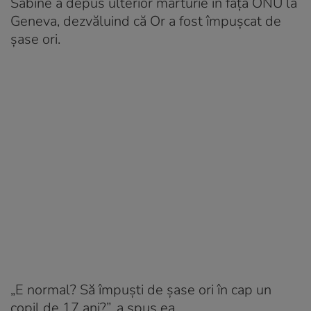
Sabine a depus ulterior mărturie în fața ONU la
Geneva, dezvăluind că Or a fost împușcat de
șase ori.
„E normal? Să împuști de șase ori în cap un
copil de 17 ani?”, a spus ea.