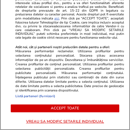
interesele si/sau profilul dvs., pentru a va oferi functionalitati aferente
pentru adulți: „Fac ce vreau, e
martori
retelelor de socializare si pentru a analiza traficul pe website. Beneficiati
wow!”
de drepturile prevazute de art. 15-22 din GDPR in legatura cu
prelucrarea datelor cu caracter personal. Aceste drepturi pot fi exercitate
prin modalitatea indicata
aici
. Prin click pe “ACCEPT TOATE”, acceptati
folosirea tuturor Tehnologiilor de tip Cookie, care implica inclusiv acceptul
dvs. cu privire la stocarea/accesarea informatiilor de catre Vendor-ii cu
care colaboram. Prin click pe “VREAU SA MODIFIC SETARILE
INDIVIDUAL” puteti schimba preferintele in mod individual, mai putin
PARTENERI
cele legate de cookie strict necesare pentru functionarea website-ului.
Atât noi, cât și partenerii noștri prelucrăm datele pentru a oferi:
Măsurarea performanței reclamelor. Utilizarea profilurilor pentru
selectarea conținutului personalizat. Stocarea și/sau accesarea
informațiilor de pe un dispozitiv. Dezvoltarea și îmbunătățirea serviciilor.
Crearea profilurilor de conținut personalizat. Utilizarea profilurilor pentru
selectarea publicității personalizate. Crearea profilurilor pentru
publicitate personalizată. Măsurarea performanței conținutului.
Înțelegerea publicului prin statistici sau combinații de date din surse
diferite. Utilizarea datelor limitate pentru a selecta conținutul. Utilizarea
de date limitate pentru a selecta publicitatea. Date precise de geolocație
și identificarea prin scanarea dispozitivului.
Listă parteneri (furnizori)
ACCEPT TOATE
GSP.ro
GSP.ro
Marea rivală a Simonei Halep, de
Ce s-a întâmp
VREAU SA MODIFIC SETARILE INDIVIDUAL
nerecunoscut pe plajele din
Mircea Luces