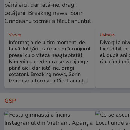
Viva.ro
Unica.ro
Informația de ultim moment, de
Divorț la nive
la vârful țării, face acum înconjurul
Incredibil ce
presei cu o viteză neașteptată!
ei, după ani 
Nimeni nu credea că se va ajunge
rău când mă
până aici, dar iată-ne, dragi
cetățeni. Breaking news, Sorin
Grindeanu tocmai a făcut anunțul
GSP