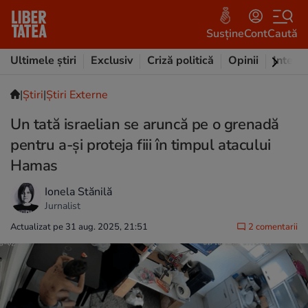
Susține
Cont
Caută
Ultimele știri
Exclusiv
Criză politică
Opinii
Intervi
|
Ştiri
|
Știri Externe
Un tată israelian se aruncă pe o grenadă
pentru a-și proteja fiii în timpul atacului
Hamas
Ionela Stănilă
Jurnalist
Actualizat pe 31 aug. 2025, 21:51
2 comentarii