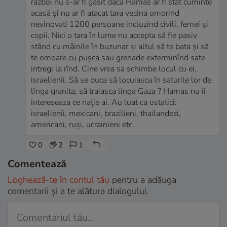
razboi nu s-ar fi gasit daca Hamas ar fi stat cuminte
acasă și nu ar fi atacat tara vecina omorind
nevinovati 1200 persoane incluzind civili, femei și
copii. Nici o tara în lume nu accepta să fie pasiv
stând cu mâinile în buzunar și altul să te bata și să
te omoare cu pușca sau grenade exterminînd sate
intregi la rînd. Cine vrea sa schimbe locul cu ei,
israelienii. Să se duca să locuiasca în saturile lor de
lînga granita, să traiasca linga Gaza ? Hamas nu îi
intereseaza ce nație ai. Au luat ca ostatici:
israelienii, mexicani, brazilieni, thailandezi,
americani, ruși, ucrainieni etc.
0
2
1
Comentează
Loghează-te în contul tău
pentru a adăuga
comentarii și a te alătura dialogului.