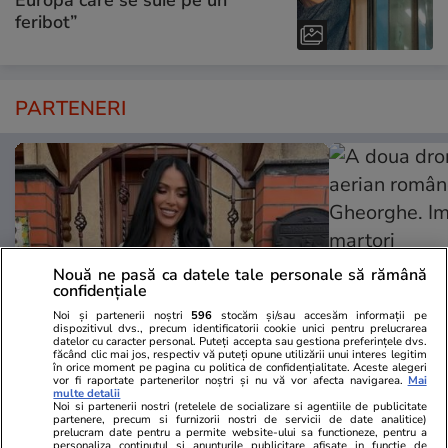
Europa care se suie pe un
feribot”
PARTENERI
Nouă ne pasă ca datele tale personale să rămână
confidențiale
Noi și partenerii noștri
596
stocăm și/sau accesăm informații pe
dispozitivul dvs., precum identificatorii cookie unici pentru prelucrarea
datelor cu caracter personal. Puteți accepta sau gestiona preferințele dvs.
făcând clic mai jos, respectiv vă puteți opune utilizării unui interes legitim
în orice moment pe pagina cu politica de confidențialitate. Aceste alegeri
TVMania.ro
ObservatorNews
vor fi raportate partenerilor noștri și nu vă vor afecta navigarea.
Mai
A rupt tăcerea fără nicio rușine!
A doua dronă
multe detalii
Noi si partenerii nostri (retelele de socializare si agentiile de publicitate
Daniela Crudu spune totul despre
aerian român
partenere, precum si furnizorii nostri de servicii de date analitice)
prelucram date pentru a permite website-ului sa functioneze, pentru a
activitatea ei de pe platformele
Gheorghe. Im
personaliza continutul si anunturile publicitare afisate in functie de