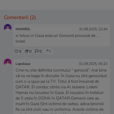
Comentarii
(2)
MAMIRA
31.08.2025, 22:44
si totusi in Gaza este un Genocid provocat de ...
Israel
5
0
0
Lapskaus
01.09.2025, 00:23
Cine nu stie definitia cuvintului “ genocid”, mai bine
să nu se bage în discutie. În Gaza nu sînt genociduri
cum s-a spus pe la TV. Totul å fost înscenat de
QATAR. Ei conduc stirile via Al Jezeera. Liderii
Hamas nu locuiesc în Gaza. Ei locuiesc în hoteluri
de 5 stele în DOHA în QATAR.Oamenii care au
murit în Gaza Sînt victime de razboi, adica teroristi
fie ca sînt civili sau in uniforma. Aceste victime de