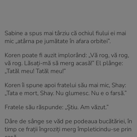
Sabine a spus mai târziu că ochiul fiului ei mai
mic „atârna pe jumătate în afara orbitei”.
Koren poate fi auzit implorând: „Vă rog, vă rog,
vă rog. Lăsați-mă să merg acasă!” El plânge:
„Tatăl meu! Tatăl meu!”
Koren îi spune apoi fratelui său mai mic, Shay:
„Tata e mort, Shay. Nu glumesc. Nu e o farsă.”
Fratele său răspunde: „Știu. Am văzut.”
Dâre de sânge se văd pe podeaua bucătăriei, în
timp ce frații îngroziți merg împleticindu-se prin