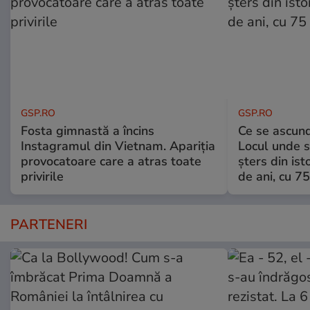
GSP.RO
GSP.RO
Fosta gimnastă a încins
Ce se ascund
Instagramul din Vietnam. Apariția
Locul unde s-
provocatoare care a atras toate
șters din ist
privirile
de ani, cu 7
PARTENERI