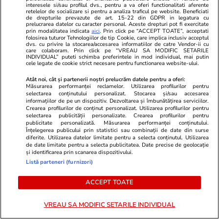
interesele si/sau profilul dvs., pentru a va oferi functionalitati aferente
retelelor de socializare si pentru a analiza traficul pe website. Beneficiati
de drepturile prevazute de art. 15-22 din GDPR in legatura cu
Ce este săpunul de Marsilia și
prelucrarea datelor cu caracter personal. Aceste drepturi pot fi exercitate
prin modalitatea indicata
aici
. Prin click pe “ACCEPT TOATE”, acceptati
la ce se folosește
folosirea tuturor Tehnologiilor de tip Cookie, care implica inclusiv acceptul
dvs. cu privire la stocarea/accesarea informatiilor de catre Vendor-ii cu
care colaboram. Prin click pe “VREAU SA MODIFIC SETARILE
INDIVIDUAL” puteti schimba preferintele in mod individual, mai putin
cele legate de cookie strict necesare pentru functionarea website-ului.
Atât noi, cât și partenerii noștri prelucrăm datele pentru a oferi:
Lifestyle
08 iul.
Măsurarea performanței reclamelor. Utilizarea profilurilor pentru
selectarea conținutului personalizat. Stocarea și/sau accesarea
informațiilor de pe un dispozitiv. Dezvoltarea și îmbunătățirea serviciilor.
Ce este Japandi, stilul de
Crearea profilurilor de conținut personalizat. Utilizarea profilurilor pentru
selectarea publicității personalizate. Crearea profilurilor pentru
amenajare care combină
publicitate personalizată. Măsurarea performanței conținutului.
Înțelegerea publicului prin statistici sau combinații de date din surse
minimalismul japonez cu cel
diferite. Utilizarea datelor limitate pentru a selecta conținutul. Utilizarea
de date limitate pentru a selecta publicitatea. Date precise de geolocație
scandinav
și identificarea prin scanarea dispozitivului.
Listă parteneri (furnizori)
ACCEPT TOATE
Știri România
11:29
ANM anunță caniculă, nopți
VREAU SA MODIFIC SETARILE INDIVIDUAL
tropicale și furtuni în perioada