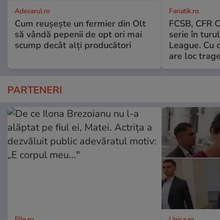
Adevarul.ro
Fanatik.ro
Cum reușește un fermier din Olt
FCSB, CFR Cl
să vândă pepenii de opt ori mai
serie în turu
scump decât alți producători
League. Cu c
are loc trage
PARTENERI
Elle.ro
Unica.ro