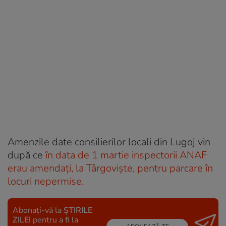
Amenzile date consilierilor locali din Lugoj vin
după ce
în data de 1 martie inspectorii ANAF
erau amendaţi, la Târgovişte, pentru parcare în
locuri nepermise.
Abonați-vă la
ȘTIRILE
ZILEI
pentru a fi la