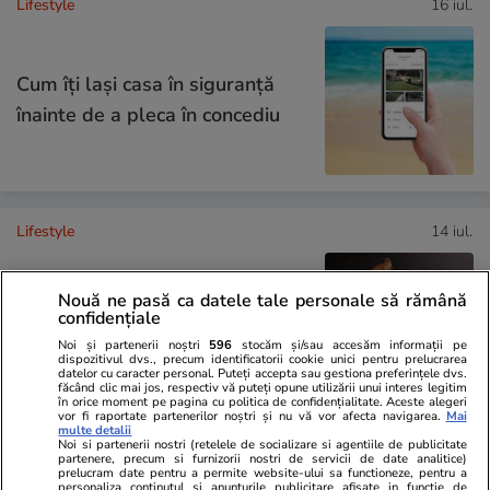
Lifestyle
16 iul.
Cum îţi laşi casa în siguranţă
înainte de a pleca în concediu
Lifestyle
14 iul.
Nouă ne pasă ca datele tale personale să rămână
Ce este făina de tapioca și în ce
confidențiale
rețete poate fi folosită
Noi și partenerii noștri
596
stocăm și/sau accesăm informații pe
dispozitivul dvs., precum identificatorii cookie unici pentru prelucrarea
datelor cu caracter personal. Puteți accepta sau gestiona preferințele dvs.
făcând clic mai jos, respectiv vă puteți opune utilizării unui interes legitim
în orice moment pe pagina cu politica de confidențialitate. Aceste alegeri
vor fi raportate partenerilor noștri și nu vă vor afecta navigarea.
Mai
multe detalii
Noi si partenerii nostri (retelele de socializare si agentiile de publicitate
Lifestyle
14 iul.
partenere, precum si furnizorii nostri de servicii de date analitice)
prelucram date pentru a permite website-ului sa functioneze, pentru a
personaliza continutul si anunturile publicitare afisate in functie de