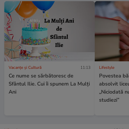
Vacanțe și Cultură
11:13
Lifestyle
Ce nume se sărbătoresc de
Povestea băr
Sfântul Ilie. Cui îi spunem La Mulți
absolvit lice
Ani
„Niciodată n
studiezi”