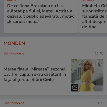
De ce Ilona Brezoianu nu l-a
Mirabela Gră
alăptat pe fiul ei, Matei. Actrița a
surprinzătoar
dezvăluit public adevăratul motiv:
flancată de 
„E corpul meu..."
aflat despre
de Apel
MONDEN
Stiri Mondene
11:40
Marea finala „Mireasa”, sezonul
13. Trei cupluri s-au căsătorit în
fața ofițerului Stării Civile
Stiri Mondene
10:59