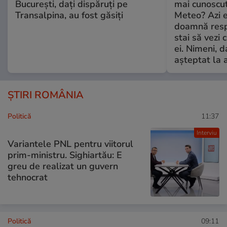
București, dați dispăruți pe
mai cunoscu
Transalpina, au fost găsiți
Meteo? Azi e
doamnă respe
stai să vezi 
ei. Nimeni, d
așteptat la 
ȘTIRI ROMÂNIA
Politică
11:37
Interviu
Variantele PNL pentru viitorul
prim-ministru. Sighiartău: E
greu de realizat un guvern
tehnocrat
Politică
09:11