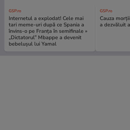
GSP.ro
GSP.ro
Internetul a explodat! Cele mai
Cauza morții
tari meme-uri după ce Spania a
a dezvăluit 
învins-o pe Franța în semifinale »
„Dictatorul” Mbappe a devenit
bebelușul lui Yamal