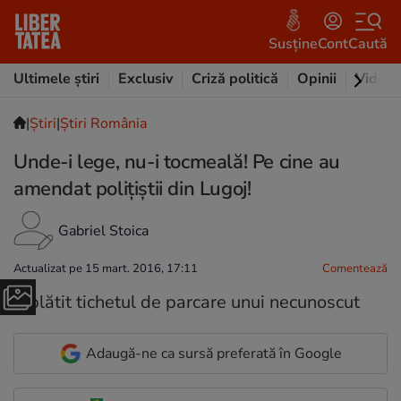
Susține
Cont
Caută
Ultimele știri
Exclusiv
Criză politică
Opinii
Video
|
Ştiri
|
Știri România
Unde-i lege, nu-i tocmeală! Pe cine au
amendat poliţiştii din Lugoj!
Gabriel Stoica
Actualizat pe 15 mart. 2016, 17:11
Comentează
Adaugă-ne ca sursă preferată în Google