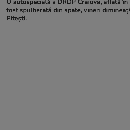
O autospecială a DRDP Craiova, aflată în 
fost spulberată din spate, vineri diminea
Pitești.