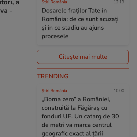
tori, a
Știri România
12:19
va -
Dosarele fraților Tate în
România: de ce sunt acuzați
și în ce stadiu au ajuns
procesele
Citește mai multe
TRENDING
Știri România
10:00
„Borna zero” a României,
construită la Făgăraș cu
fonduri UE. Un catarg de 30
de metri va marca centrul
geografic exact al țării