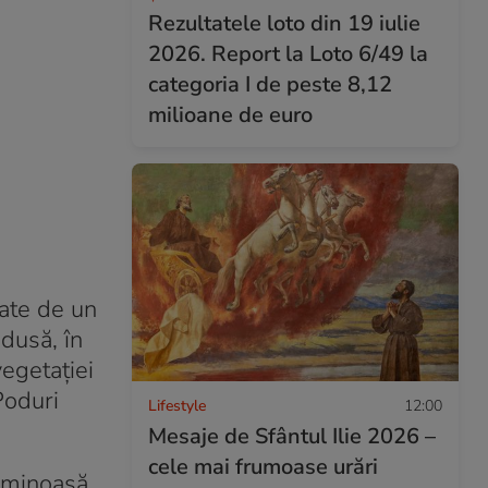
Rezultatele loto din 19 iulie
2026. Report la Loto 6/49 la
categoria I de peste 8,12
milioane de euro
pate de un
dusă, în
vegetației
Poduri
Lifestyle
12:00
Mesaje de Sfântul Ilie 2026 –
cele mai frumoase urări
luminoasă