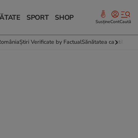
ĂTATE
SPORT
SHOP
Susține
Cont
Caută
Sănătate și Fitness
ce
 culinare
-România
Știri Verificate by Factual
Sănătatea ca stil de vi
 și legume
rea plantelor