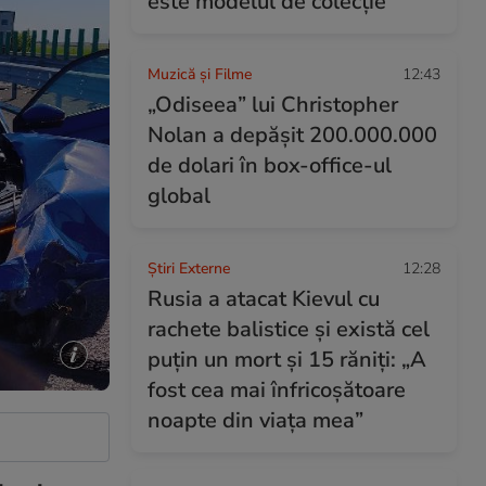
este modelul de colecție
Muzică și Filme
12:43
„Odiseea” lui Christopher
Nolan a depășit 200.000.000
de dolari în box-office-ul
global
Știri Externe
12:28
Rusia a atacat Kievul cu
rachete balistice și există cel
puțin un mort și 15 răniți: „A
fost cea mai înfricoşătoare
noapte din viaţa mea”