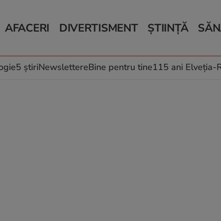
AFACERI
DIVERTISMENT
ȘTIINȚĂ
SĂN
Bani și Afaceri
Monden
Știri Știință
Știri 
Auto
Horoscop
Schimbări climati
Relații
Locuri de muncă
Muzică și Filme
Rețete
ogie
5 știri
Newslettere
Bine pentru tine
115 ani Elveția
Imobiliare.ro
Vacanțe și Cultură
Fructe
eJobs.ro
Îngriji