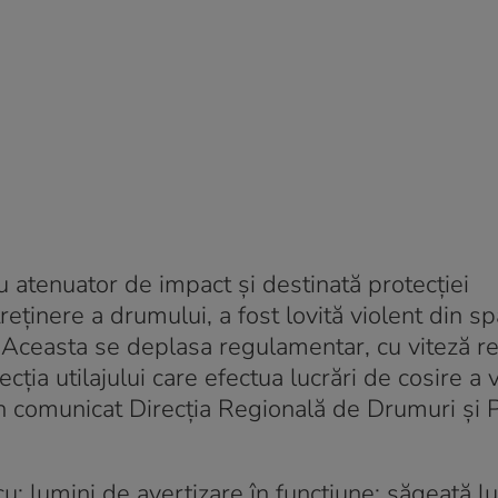
 atenuator de impact și destinată protecției
reținere a drumului, a fost lovită violent din s
 Aceasta se deplasa regulamentar, cu viteză re
cția utilajului care efectua lucrări de cosire a 
-un comunicat Direcția Regională de Drumuri și 
cu: lumini de avertizare în funcțiune; săgeată 