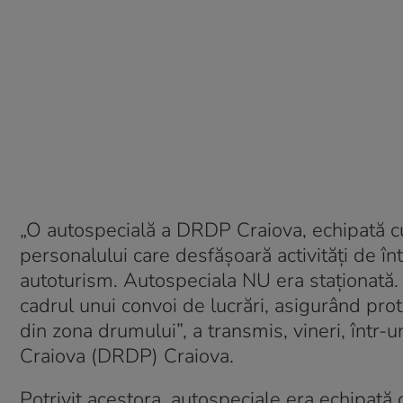
„O autospecială a DRDP Craiova, echipată cu
personalului care desfășoară activități de înt
autoturism. Autospeciala NU era staționată.
cadrul unui convoi de lucrări, asigurând prote
din zona drumului”, a transmis, vineri, într
Craiova (DRDP) Craiova.
Potrivit acestora, autospeciale era echipată 