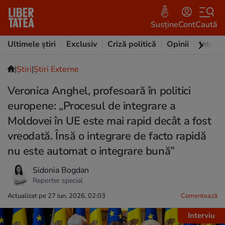
Susține
Cont
Caută
Ultimele știri
Exclusiv
Criză politică
Opinii
Intervi
|
Ştiri
|
Știri Externe
Veronica Anghel, profesoară în politici
europene: „Procesul de integrare a
Moldovei în UE este mai rapid decât a fost
vreodată. Însă o integrare de facto rapidă
nu este automat o integrare bună”
Sidonia Bogdan
Reporter special
Actualizat pe 27 iun. 2026, 02:03
Comentează
Interviu