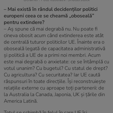
– Mai există în rândul decidenților politici
europeni ceea ce se cheamă „oboseală”
pentru extindere?
– Aș spune că mai degrabă nu. Nu poate fi
cineva obosit acum când extinderea este atât
de centrală tuturor politicilor UE. Înainte era o
oboseală legată de capacitatea administrativă
și politică a UE de a primi noi membri. Acum
este mai degrabă o anxietate: ce se întâmplă cu
votul unanim? Cu bugetul? Cu statul de drept?
Cu agricultura? Cu securitatea? Iar UE caută
răspunsuri în toate direcțiile. Își reconstruiește
relațiile externe cu aproape toți partenerii: de
la Australia la Canada, Japonia, UK și țările din
America Latină.
Totul se schimbă în felul în care UE își