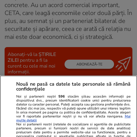
concrete. Au un acord comercial important,
CETA, care leagă economiile celor două părți. În
plus, au semnat și un parteneriat bilateral de
securitate și apărare, ceea ce arată că relația nu
mai este doar economică, ci și strategică.
Abonați-vă la
ȘTIRILE
ZILEI
pentru a fi la
ABONEAZĂ-TE
curent cu cele mai noi
informații.
Nouă ne pasă ca datele tale personale să rămână
confidențiale
URMĂREȘTE CEL MAI NOU VIDEO
Noi și partenerii noștri
596
stocăm și/sau accesăm informații pe
dispozitivul dvs., precum identificatorii cookie unici pentru prelucrarea
datelor cu caracter personal. Puteți accepta sau gestiona preferințele dvs.
făcând clic mai jos, respectiv vă puteți opune utilizării unui interes legitim
în orice moment pe pagina cu politica de confidențialitate. Aceste alegeri
vor fi raportate partenerilor noștri și nu vă vor afecta navigarea.
Mai
multe detalii
Noi si partenerii nostri (retelele de socializare si agentiile de publicitate
partenere, precum si furnizorii nostri de servicii de date analitice)
prelucram date pentru a permite website-ului sa functioneze, pentru a
personaliza continutul si anunturile publicitare afisate in functie de