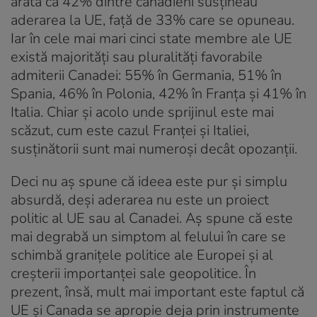
arăta că 42% dintre canadieni susțineau
aderarea la UE, față de 33% care se opuneau.
Iar în cele mai mari cinci state membre ale UE
există majorități sau pluralități favorabile
admiterii Canadei: 55% în Germania, 51% în
Spania, 46% în Polonia, 42% în Franța și 41% în
Italia. Chiar și acolo unde sprijinul este mai
scăzut, cum este cazul Franței și Italiei,
susținătorii sunt mai numeroși decât opozanții.
Deci nu aș spune că ideea este pur și simplu
absurdă, deși aderarea nu este un proiect
politic al UE sau al Canadei. Aș spune că este
mai degrabă un simptom al felului în care se
schimbă granițele politice ale Europei și al
creșterii importanței sale geopolitice. În
prezent, însă, mult mai important este faptul că
UE și Canada se apropie deja prin instrumente