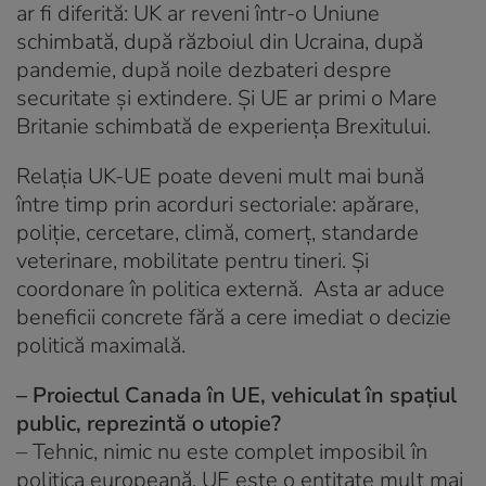
ar fi diferită: UK ar reveni într-o Uniune
schimbată, după războiul din Ucraina, după
pandemie, după noile dezbateri despre
securitate și extindere. Și UE ar primi o Mare
Britanie schimbată de experiența Brexitului.
Relația UK-UE poate deveni mult mai bună
între timp prin acorduri sectoriale: apărare,
poliție, cercetare, climă, comerț, standarde
veterinare, mobilitate pentru tineri. Și
coordonare în politica externă. Asta ar aduce
beneficii concrete fără a cere imediat o decizie
politică maximală.
– Proiectul Canada în UE, vehiculat în spațiul
public, reprezintă o utopie?
– Tehnic, nimic nu este complet imposibil în
politica europeană. UE este o entitate mult mai