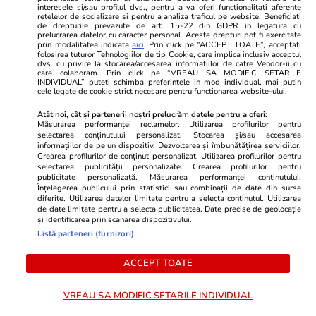
interesele si/sau profilul dvs., pentru a va oferi functionalitati aferente
retelelor de socializare si pentru a analiza traficul pe website. Beneficiati
de drepturile prevazute de art. 15-22 din GDPR in legatura cu
prelucrarea datelor cu caracter personal. Aceste drepturi pot fi exercitate
prin modalitatea indicata
aici
. Prin click pe “ACCEPT TOATE”, acceptati
folosirea tuturor Tehnologiilor de tip Cookie, care implica inclusiv acceptul
dvs. cu privire la stocarea/accesarea informatiilor de catre Vendor-ii cu
care colaboram. Prin click pe “VREAU SA MODIFIC SETARILE
Drona de la Padina, Buzău, a explodat deasupra
INDIVIDUAL” puteti schimba preferintele in mod individual, mai putin
turmei păzite de ciobanul Lupu. „Numai de
cele legate de cookie strict necesare pentru functionarea website-ului.
Dumnezeu de Sus mi-e frică! Oile normal că s-
Atât noi, cât și partenerii noștri prelucrăm datele pentru a oferi:
au speriat”
Măsurarea performanței reclamelor. Utilizarea profilurilor pentru
selectarea conținutului personalizat. Stocarea și/sau accesarea
informațiilor de pe un dispozitiv. Dezvoltarea și îmbunătățirea serviciilor.
Crearea profilurilor de conținut personalizat. Utilizarea profilurilor pentru
selectarea publicității personalizate. Crearea profilurilor pentru
Share
Comentează
publicitate personalizată. Măsurarea performanței conținutului.
Înțelegerea publicului prin statistici sau combinații de date din surse
diferite. Utilizarea datelor limitate pentru a selecta conținutul. Utilizarea
de date limitate pentru a selecta publicitatea. Date precise de geolocație
și identificarea prin scanarea dispozitivului.
Abonați-vă la canalul Libertatea de WhatsApp pentru
Listă parteneri (furnizori)
a fi la curent cu ultimele informații
ACCEPT TOATE
Ursula von der Leyen
Exclusiv Libertatea
VREAU SA MODIFIC SETARILE INDIVIDUAL
Stiri Republica Moldova
Stiri Ucraina