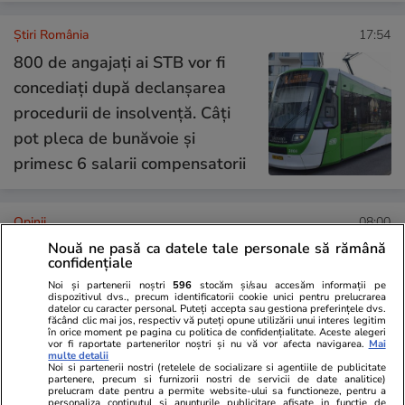
Știri România
17:54
800 de angajați ai STB vor fi
concediați după declanşarea
procedurii de insolvenţă. Câți
pot pleca de bunăvoie și
primesc 6 salarii compensatorii
Opinii
08:00
Nouă ne pasă ca datele tale personale să rămână
confidențiale
Țoiu, arestează-mă dacă
Noi și partenerii noștri
596
stocăm și/sau accesăm informații pe
dispozitivul dvs., precum identificatorii cookie unici pentru prelucrarea
datelor cu caracter personal. Puteți accepta sau gestiona preferințele dvs.
altceva n-ai de făcut!
făcând clic mai jos, respectiv vă puteți opune utilizării unui interes legitim
în orice moment pe pagina cu politica de confidențialitate. Aceste alegeri
vor fi raportate partenerilor noștri și nu vă vor afecta navigarea.
Mai
multe detalii
Noi si partenerii nostri (retelele de socializare si agentiile de publicitate
partenere, precum si furnizorii nostri de servicii de date analitice)
prelucram date pentru a permite website-ului sa functioneze, pentru a
personaliza continutul si anunturile publicitare afisate in functie de