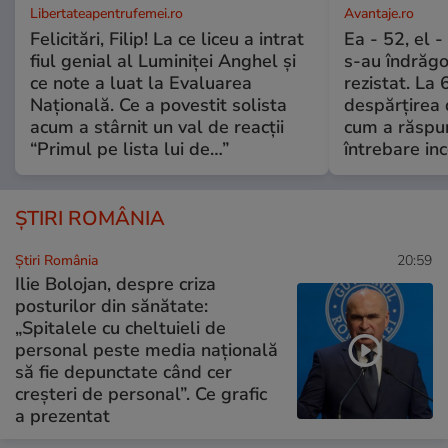
Libertateapentrufemei.ro
Avantaje.ro
Felicitări, Filip! La ce liceu a intrat
Ea - 52, el 
fiul genial al Luminiței Anghel și
s-au îndrăgos
ce note a luat la Evaluarea
rezistat. La 
Națională. Ce a povestit solista
despărțirea 
acum a stârnit un val de reacții
cum a răspu
“Primul pe lista lui de…”
întrebare i
ȘTIRI ROMÂNIA
Știri România
20:59
Ilie Bolojan, despre criza
posturilor din sănătate:
„Spitalele cu cheltuieli de
personal peste media națională
să fie depunctate când cer
creșteri de personal”. Ce grafic
a prezentat