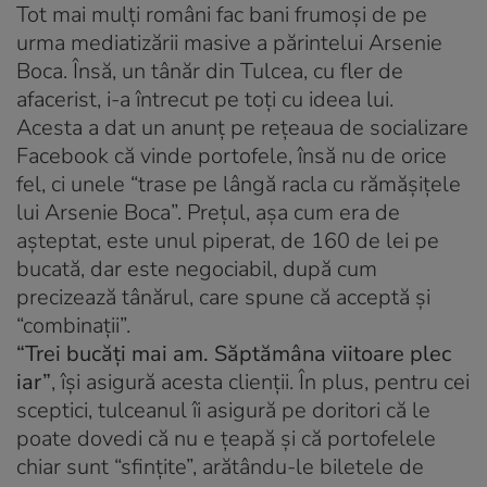
Tot mai mulţi români fac bani frumoşi de pe
urma mediatizării masive a părintelui Arsenie
Boca. Însă, un tânăr din Tulcea, cu fler de
afacerist, i-a întrecut pe toţi cu ideea lui.
Acesta a dat un anunţ pe reţeaua de socializare
Facebook că vinde portofele, însă nu de orice
fel, ci unele “trase pe lângă racla cu rămăşiţele
lui Arsenie Boca”. Preţul, aşa cum era de
aşteptat, este unul piperat, de 160 de lei pe
bucată, dar este negociabil, după cum
precizează tânărul, care spune că acceptă şi
“combinaţii”.
“Trei bucăţi mai am. Săptămâna viitoare plec
iar”
, îşi asigură acesta clienţii. În plus, pentru cei
sceptici, tulceanul îi asigură pe doritori că le
poate dovedi că nu e ţeapă şi că portofelele
chiar sunt “sfinţite”, arătându-le biletele de