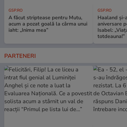
GSP.RO
GSP.RO
A făcut striptease pentru Mutu,
Haaland și-a
acum a pozat goală la cârma unui
aniversare pe
iaht: „Inima mea”
Isabel: „Via
totdeauna!”
PARTENERI