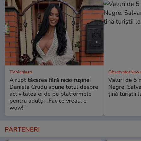
TVMania.ro
ObservatorNews
A rupt tăcerea fără nicio rușine!
Valuri de 5 m
Daniela Crudu spune totul despre
Negre. Salva
activitatea ei de pe platformele
ţină turiştii 
pentru adulți: „Fac ce vreau, e
wow!”
PARTENERI