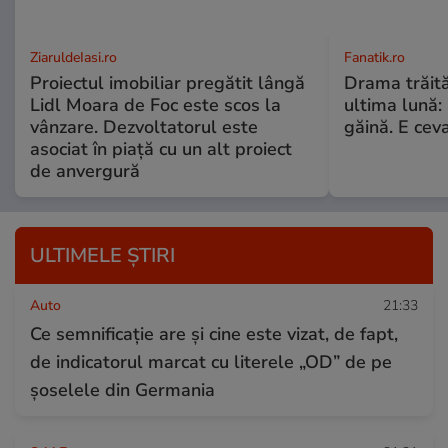
ZiaruldeIasi.ro
Fanatik.ro
Proiectul imobiliar pregătit lângă
Drama trăită 
Lidl Moara de Foc este scos la
ultima lună:
vânzare. Dezvoltatorul este
găină. E cev
asociat în piață cu un alt proiect
de anvergură
ULTIMELE ȘTIRI
Auto
21:33
Ce semnificație are și cine este vizat, de fapt,
de indicatorul marcat cu literele „OD” de pe
șoselele din Germania