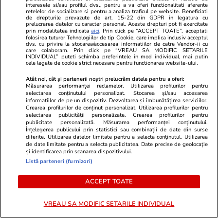
Opinii
22 iul.
interesele si/sau profilul dvs., pentru a va oferi functionalitati aferente
retelelor de socializare si pentru a analiza traficul pe website. Beneficiati
de drepturile prevazute de art. 15-22 din GDPR in legatura cu
prelucrarea datelor cu caracter personal. Aceste drepturi pot fi exercitate
prin modalitatea indicata
aici
. Prin click pe “ACCEPT TOATE”, acceptati
folosirea tuturor Tehnologiilor de tip Cookie, care implica inclusiv acceptul
Lumea după 2015
dvs. cu privire la stocarea/accesarea informatiilor de catre Vendor-ii cu
care colaboram. Prin click pe “VREAU SA MODIFIC SETARILE
INDIVIDUAL” puteti schimba preferintele in mod individual, mai putin
cele legate de cookie strict necesare pentru functionarea website-ului.
Atât noi, cât și partenerii noștri prelucrăm datele pentru a oferi:
Măsurarea performanței reclamelor. Utilizarea profilurilor pentru
selectarea conținutului personalizat. Stocarea și/sau accesarea
informațiilor de pe un dispozitiv. Dezvoltarea și îmbunătățirea serviciilor.
Opinii
21 iul.
Crearea profilurilor de conținut personalizat. Utilizarea profilurilor pentru
selectarea publicității personalizate. Crearea profilurilor pentru
publicitate personalizată. Măsurarea performanței conținutului.
De la muncitorul eroic la
Înțelegerea publicului prin statistici sau combinații de date din surse
diferite. Utilizarea datelor limitate pentru a selecta conținutul. Utilizarea
votantul antipatic: două fețe ale
de date limitate pentru a selecta publicitatea. Date precise de geolocație
și identificarea prin scanarea dispozitivului.
clasei populare
Listă parteneri (furnizori)
ACCEPT TOATE
Opinii
21 iul.
VREAU SA MODIFIC SETARILE INDIVIDUAL