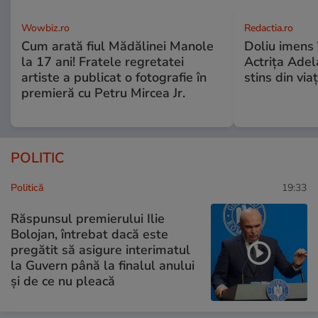
Wowbiz.ro
Redactia.ro
Cum arată fiul Mădălinei Manole
Doliu imens 
la 17 ani! Fratele regretatei
Actrița Adel
artiste a publicat o fotografie în
stins din via
premieră cu Petru Mircea Jr.
POLITIC
Politică
19:33
Răspunsul premierului Ilie
Bolojan, întrebat dacă este
pregătit să asigure interimatul
la Guvern până la finalul anului
și de ce nu pleacă