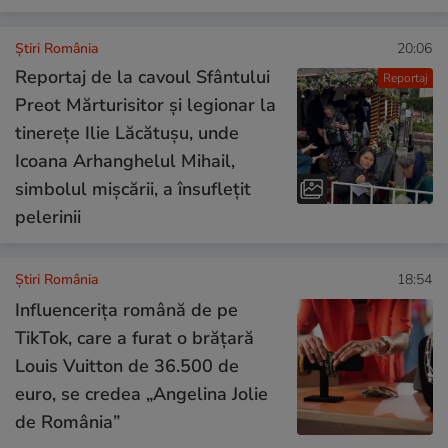
Știri România
20:06
Reportaj de la cavoul Sfântului
Reportaj
Preot Mărturisitor și legionar la
tinerețe Ilie Lăcătușu, unde
Icoana Arhanghelul Mihail,
simbolul mișcării, a însuflețit
pelerinii
Știri România
18:54
Influencerița română de pe
TikTok, care a furat o brățară
Louis Vuitton de 36.500 de
euro, se credea „Angelina Jolie
de România”