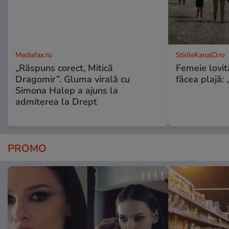
Mediafax.ro
StirileKanalD.ro
„Răspuns corect, Mitică
Femeie lovit
Dragomir”. Gluma virală cu
făcea plajă: „
Simona Halep a ajuns la
admiterea la Drept
PROMO