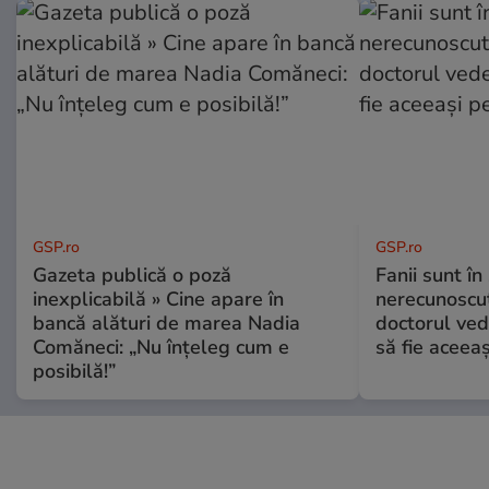
GSP.ro
GSP.ro
Gazeta publică o poză
Fanii sunt în 
inexplicabilă » Cine apare în
nerecunoscut
bancă alături de marea Nadia
doctorul ved
Comăneci: „Nu înțeleg cum e
să fie aceea
posibilă!”