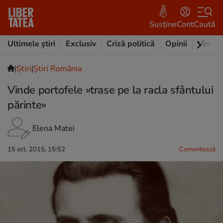
Susține
Cont
Caută
Ultimele știri
Exclusiv
Criză politică
Opinii
Video
|
Ştiri
|
Știri România
Vinde portofele «trase pe la racla sfântului
părinte»
Elena Matei
15 oct. 2015, 15:52
Comentează