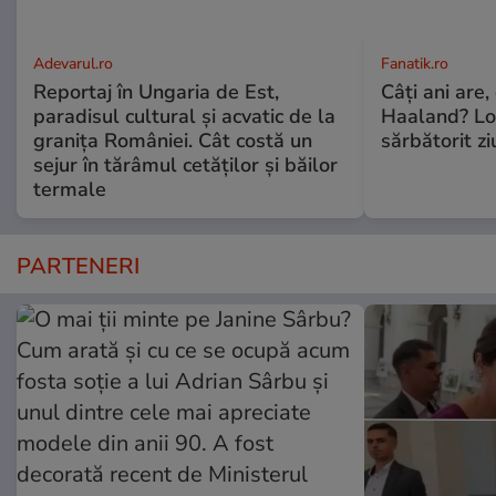
Adevarul.ro
Fanatik.ro
Reportaj în Ungaria de Est,
Câți ani are,
paradisul cultural și acvatic de la
Haaland? Loc
granița României. Cât costă un
sărbătorit z
sejur în tărâmul cetăților și băilor
termale
PARTENERI