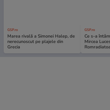
GSP.ro
GSP.ro
Marea rivală a Simonei Halep, de
Ce s-a întâmp
nerecunoscut pe plajele din
Mircea Luces
Grecia
Romradiatoa