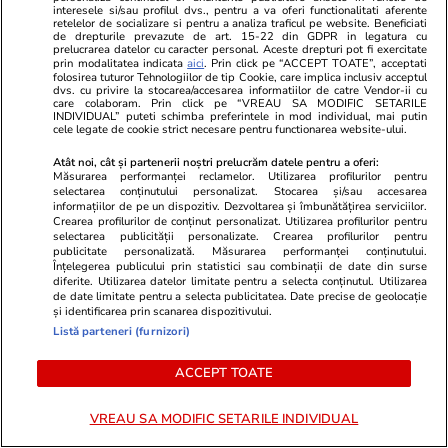
interesele si/sau profilul dvs., pentru a va oferi functionalitati aferente
retelelor de socializare si pentru a analiza traficul pe website. Beneficiati
de drepturile prevazute de art. 15-22 din GDPR in legatura cu
prelucrarea datelor cu caracter personal. Aceste drepturi pot fi exercitate
prin modalitatea indicata
aici
. Prin click pe “ACCEPT TOATE”, acceptati
Vrei să îți fac o rețetă?
folosirea tuturor Tehnologiilor de tip Cookie, care implica inclusiv acceptul
dvs. cu privire la stocarea/accesarea informatiilor de catre Vendor-ii cu
care colaboram. Prin click pe “VREAU SA MODIFIC SETARILE
INDIVIDUAL” puteti schimba preferintele in mod individual, mai putin
cele legate de cookie strict necesare pentru functionarea website-ului.
Atât noi, cât și partenerii noștri prelucrăm datele pentru a oferi:
Măsurarea performanței reclamelor. Utilizarea profilurilor pentru
selectarea conținutului personalizat. Stocarea și/sau accesarea
informațiilor de pe un dispozitiv. Dezvoltarea și îmbunătățirea serviciilor.
Crearea profilurilor de conținut personalizat. Utilizarea profilurilor pentru
ULTIMELE ȘTIRI
selectarea publicității personalizate. Crearea profilurilor pentru
publicitate personalizată. Măsurarea performanței conținutului.
Înțelegerea publicului prin statistici sau combinații de date din surse
diferite. Utilizarea datelor limitate pentru a selecta conținutul. Utilizarea
Știri Externe
25 iul.
de date limitate pentru a selecta publicitatea. Date precise de geolocație
Rusia va aduce încă 30.000 de soldaţi nord-
și identificarea prin scanarea dispozitivului.
Listă parteneri (furnizori)
coreeni ca să lupte împotriva Ucrainei, spune
Volodimir Zelenski
ACCEPT TOATE
VREAU SA MODIFIC SETARILE INDIVIDUAL
Știri Externe
25 iul.