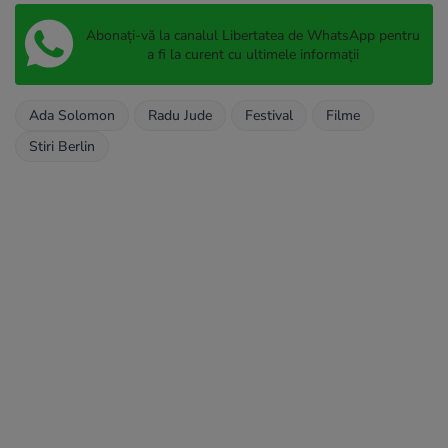
Abonați-vă la canalul Libertatea de WhatsApp pentru
a fi la curent cu ultimele informații
Ada Solomon
Radu Jude
Festival
Filme
Stiri Berlin