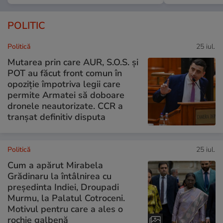
POLITIC
Politică
25 iul.
Mutarea prin care AUR, S.O.S. și
POT au făcut front comun în
opoziție împotriva legii care
permite Armatei să doboare
dronele neautorizate. CCR a
tranșat definitiv disputa
Politică
25 iul.
Cum a apărut Mirabela
Grădinaru la întâlnirea cu
președinta Indiei, Droupadi
Murmu, la Palatul Cotroceni.
Motivul pentru care a ales o
rochie galbenă