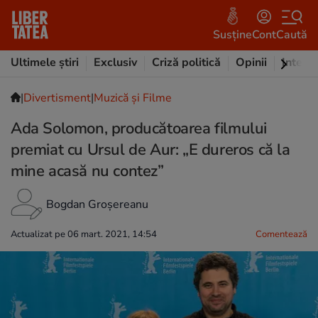
Susține
Cont
Caută
Ultimele știri
Exclusiv
Criză politică
Opinii
Intervi
|
Divertisment
|
Muzică și Filme
Ada Solomon, producătoarea filmului
premiat cu Ursul de Aur: „E dureros că la
mine acasă nu contez”
Bogdan Groșereanu
Actualizat pe 06 mart. 2021, 14:54
Comentează