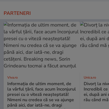
PARTENERI
Viva.ro
Unica.ro
Informația de ultim moment, de
Divorț la nive
la vârful țării, face acum înconjurul
Incredibil ce
presei cu o viteză neașteptată!
ei, după ani 
Nimeni nu credea că se va ajunge
rău când mă
până aici, dar iată-ne, dragi