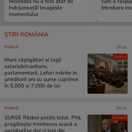
Niciodată nu a fost atât de
cum a răspu
îndrăzneață! Imaginile
întrebare i
momentului
ȘTIRI ROMÂNIA
Politică
24 iul.
Analiză
Marii câștigători ai legii
salarizării unitare:
parlamentarii. Lefuri mărite în
următorii ani cu sume cuprinse
în 5.000 și 7.000 de lei
Politică
24 iul.
SURSE Război politic total. PNL
Exclusiv
pregătește trimiterea acasă a
garniturilor doi și trei din