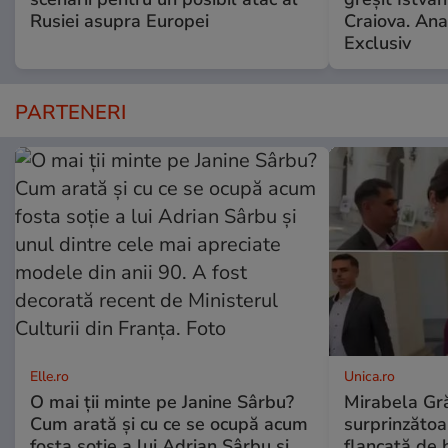
Rusiei asupra Europei
Craiova. Anal
Exclusiv
PARTENERI
Elle.ro
Unica.ro
O mai ții minte pe Janine Sârbu?
Mirabela Gră
Cum arată și cu ce se ocupă acum
surprinzătoar
fosta soție a lui Adrian Sârbu și
flancată de 