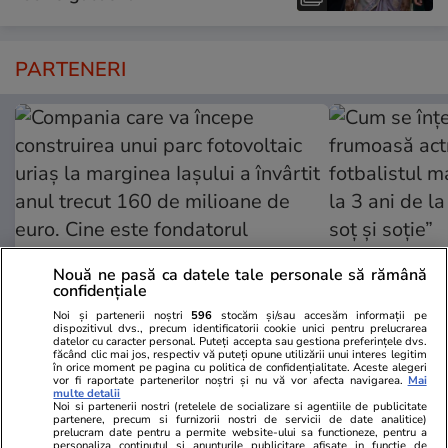
PARTENERI
Nouă ne pasă ca datele tale personale să rămână
confidențiale
Noi și partenerii noștri
596
stocăm și/sau accesăm informații pe
dispozitivul dvs., precum identificatorii cookie unici pentru prelucrarea
ZiaruldeIasi.ro
Fanatik.ro
datelor cu caracter personal. Puteți accepta sau gestiona preferințele dvs.
făcând clic mai jos, respectiv vă puteți opune utilizării unui interes legitim
Compania care va începe
Cum se înțe
în orice moment pe pagina cu politica de confidențialitate. Aceste alegeri
construirea unui parc fotovoltaic
actriță din l
vor fi raportate partenerilor noștri și nu vă vor afecta navigarea.
Mai
multe detalii
uriaș la marginea Iașului a învârtit
marocan acuz
Noi si partenerii nostri (retelele de socializare si agentiile de publicitate
partenere, precum si furnizorii nostri de servicii de date analitice)
anul trecut 160 de milioane de
de la divorț:
prelucram date pentru a permite website-ului sa functioneze, pentru a
euro. Cine este fondatorul
soție”
personaliza continutul si anunturile publicitare afisate in functie de