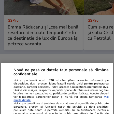
GSP.ro
GSP.ro
Emma Răducanu și „cea mai bună
Cum s-au re
resetare din toate timpurile” » În
și soția Cris
ce destinație de lux din Europa își
cu Petrolul
petrece vacanța
Nouă ne pasă ca datele tale personale să rămână
confidențiale
Noi și partenerii noștri
596
stocăm și/sau accesăm informații pe
dispozitivul dvs., precum identificatorii cookie unici pentru prelucrarea
datelor cu caracter personal. Puteți accepta sau gestiona preferințele dvs.
făcând clic mai jos, respectiv vă puteți opune utilizării unui interes legitim
în orice moment pe pagina cu politica de confidențialitate. Aceste alegeri
vor fi raportate partenerilor noștri și nu vă vor afecta navigarea.
Mai
multe detalii
Noi si partenerii nostri (retelele de socializare si agentiile de publicitate
partenere, precum si furnizorii nostri de servicii de date analitice)
prelucram date pentru a permite website-ului sa functioneze, pentru a
personaliza continutul si anunturile publicitare afisate in functie de