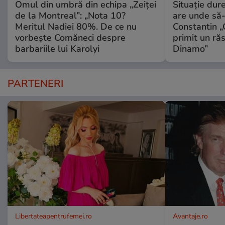
Omul din umbră din echipa „Zeiței
Situație dur
de la Montreal”: „Nota 10?
are unde să-
Meritul Nadiei 80%. De ce nu
Constantin 
vorbește Comăneci despre
primit un ră
barbariile lui Karolyi
Dinamo”
PARTENERI
Libertateapentrufemei.ro
Avantaje.ro