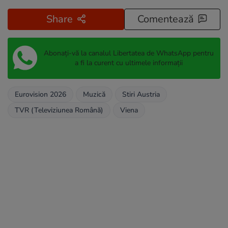
Share
Comentează
Abonați-vă la canalul Libertatea de WhatsApp pentru
a fi la curent cu ultimele informații
Eurovision 2026
Muzică
Stiri Austria
TVR (Televiziunea Română)
Viena