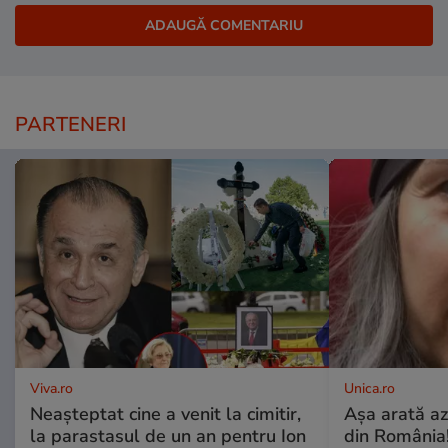
PARTENERI
Viva.ro
Unica.ro
Neașteptat cine a venit la cimitir,
Așa arată az
la parastasul de un an pentru Ion
din România!