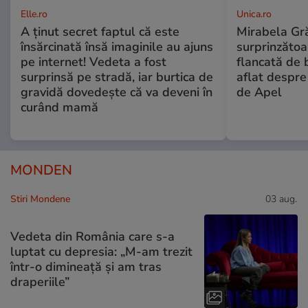
Elle.ro
Unica.ro
A ținut secret faptul că este
Mirabela Gră
însărcinată însă imaginile au ajuns
surprinzătoar
pe internet! Vedeta a fost
flancată de 
surprinsă pe stradă, iar burtica de
aflat despre
gravidă dovedește că va deveni în
de Apel
curând mamă
MONDEN
Stiri Mondene
03 aug.
Vedeta din România care s-a
luptat cu depresia: „M-am trezit
într-o dimineață și am tras
draperiile”