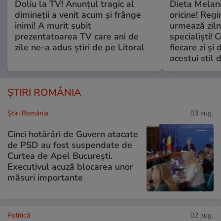
Doliu la TV! Anunțul tragic al
Dieta Melan
dimineții a venit acum și frânge
oricine! Regi
inimi! A murit subit
urmează zilni
prezentatoarea TV care ani de
specialiști! 
zile ne-a adus știri de pe Litoral
fiecare zi și 
acestui stil 
ȘTIRI ROMÂNIA
Știri România
03 aug.
Cinci hotărâri de Guvern atacate
de PSD au fost suspendate de
Curtea de Apel București.
Executivul acuză blocarea unor
măsuri importante
Politică
02 aug.