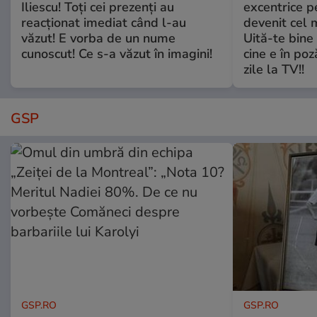
Iliescu! Toți cei prezenți au
excentrice pe
reacționat imediat când l-au
devenit cel 
văzut! E vorba de un nume
Uită-te bine 
cunoscut! Ce s-a văzut în imagini!
cine e în poz
zile la TV!!
GSP
GSP.RO
GSP.RO