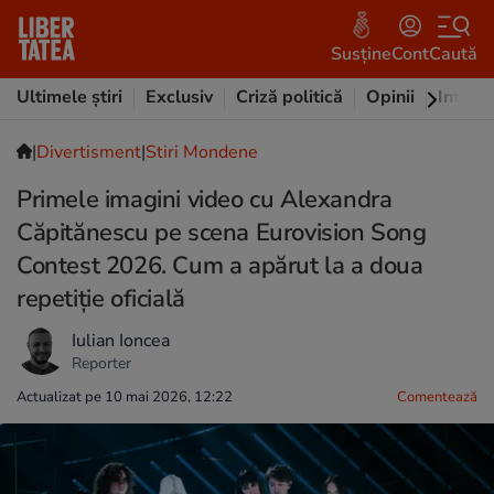
Susține
Cont
Caută
Ultimele știri
Exclusiv
Criză politică
Opinii
Intervi
|
Divertisment
|
Stiri Mondene
Primele imagini video cu Alexandra
Căpitănescu pe scena Eurovision Song
Contest 2026. Cum a apărut la a doua
repetiție oficială
Iulian Ioncea
Reporter
Actualizat pe 10 mai 2026, 12:22
Comentează