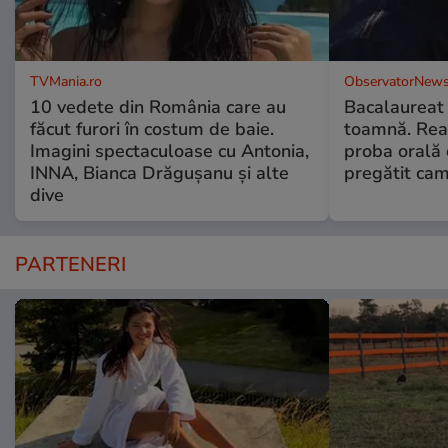
TVMania.ro
ObservatorNews
10 vedete din România care au
Bacalaureat
făcut furori în costum de baie.
toamnă. Reac
Imagini spectaculoase cu Antonia,
proba orală
INNA, Bianca Drăgușanu și alte
pregătit ca
dive
PARTENERI