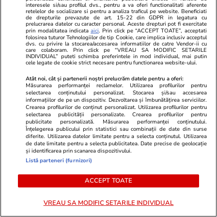
interesele si/sau profilul dvs., pentru a va oferi functionalitati aferente
retelelor de socializare si pentru a analiza traficul pe website. Beneficiati
de drepturile prevazute de art. 15-22 din GDPR in legatura cu
prelucrarea datelor cu caracter personal. Aceste drepturi pot fi exercitate
prin modalitatea indicata
aici
. Prin click pe “ACCEPT TOATE”, acceptati
folosirea tuturor Tehnologiilor de tip Cookie, care implica inclusiv acceptul
dvs. cu privire la stocarea/accesarea informatiilor de catre Vendor-ii cu
care colaboram. Prin click pe “VREAU SA MODIFIC SETARILE
INDIVIDUAL” puteti schimba preferintele in mod individual, mai putin
PARTENERI
cele legate de cookie strict necesare pentru functionarea website-ului.
Atât noi, cât și partenerii noștri prelucrăm datele pentru a oferi:
Măsurarea performanței reclamelor. Utilizarea profilurilor pentru
selectarea conținutului personalizat. Stocarea și/sau accesarea
informațiilor de pe un dispozitiv. Dezvoltarea și îmbunătățirea serviciilor.
Crearea profilurilor de conținut personalizat. Utilizarea profilurilor pentru
selectarea publicității personalizate. Crearea profilurilor pentru
publicitate personalizată. Măsurarea performanței conținutului.
Înțelegerea publicului prin statistici sau combinații de date din surse
diferite. Utilizarea datelor limitate pentru a selecta conținutul. Utilizarea
de date limitate pentru a selecta publicitatea. Date precise de geolocație
și identificarea prin scanarea dispozitivului.
Listă parteneri (furnizori)
ACCEPT TOATE
Mediafax.ro
StirileKanalD.ro
Irineu Darău rupe tăcerea despre
Femeie lovit
VREAU SA MODIFIC SETARILE INDIVIDUAL
băieții deștepți din energie: „Îi
făcea plajă: „