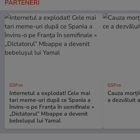
PARTENERI
GSP.ro
GSP.ro
Internetul a explodat! Cele mai
Cauza morții
tari meme-uri după ce Spania a
a dezvăluit 
învins-o pe Franța în semifinale »
„Dictatorul” Mbappe a devenit
bebelușul lui Yamal