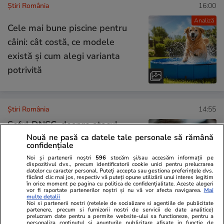
Știri România
16:00
Analiză
Cele mai bune piscine pentru
câini: cât costă, ce modele
există și cum alegi varianta
potrivită
Știri România
14:55
Șeful DNSC, despre atacul
Nouă ne pasă ca datele tale personale să rămână
cibernetic de la Cadastru:
confidențiale
„Atacatorul a fost norocos, i s-
Noi și partenerii noștri
596
stocăm și/sau accesăm informații pe
dispozitivul dvs., precum identificatorii cookie unici pentru prelucrarea
au aliniat planetele.” Când
datelor cu caracter personal. Puteți accepta sau gestiona preferințele dvs.
făcând clic mai jos, respectiv vă puteți opune utilizării unui interes legitim
revine sistemul online ANCPI
în orice moment pe pagina cu politica de confidențialitate. Aceste alegeri
vor fi raportate partenerilor noștri și nu vă vor afecta navigarea.
Mai
multe detalii
Noi si partenerii nostri (retelele de socializare si agentiile de publicitate
partenere, precum si furnizorii nostri de servicii de date analitice)
Știri România
13:46
prelucram date pentru a permite website-ului sa functioneze, pentru a
personaliza continutul si anunturile publicitare afisate in functie de