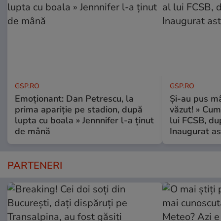
GSP.RO
GSP.RO
Emoționant: Dan Petrescu, la
Și-au pus mâ
prima apariție pe stadion, după
văzut! » Cum
lupta cu boala » Jennnifer l-a ținut
lui FCSB, du
de mână
Inaugurat as
PARTENERI