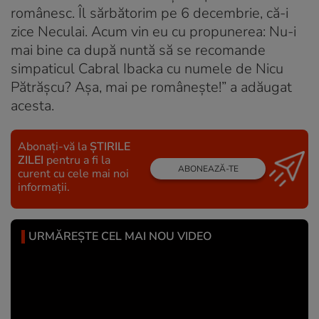
românesc. Îl sărbătorim pe 6 decembrie, că-i
zice Neculai. Acum vin eu cu propunerea: Nu-i
mai bine ca după nuntă să se recomande
simpaticul Cabral Ibacka cu numele de Nicu
Pătrășcu? Așa, mai pe românește!” a adăugat
acesta.
Abonați-vă la
ȘTIRILE
ZILEI
pentru a fi la
ABONEAZĂ-TE
curent cu cele mai noi
informații.
URMĂREȘTE CEL MAI NOU VIDEO