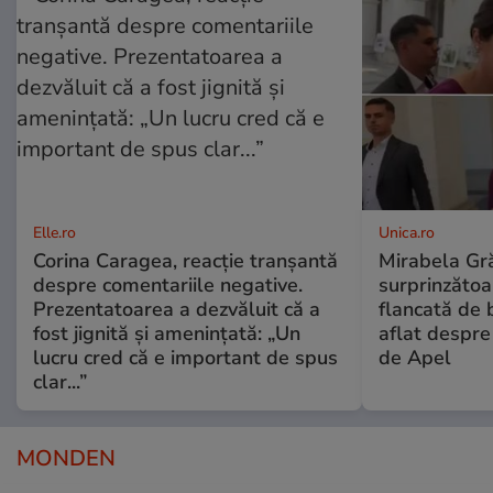
Elle.ro
Unica.ro
Corina Caragea, reacție tranșantă
Mirabela Gră
despre comentariile negative.
surprinzătoar
Prezentatoarea a dezvăluit că a
flancată de 
fost jignită și amenințată: „Un
aflat despre
lucru cred că e important de spus
de Apel
clar...”
MONDEN