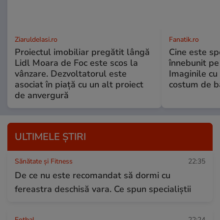
ZiaruldeIasi.ro
Fanatik.ro
Proiectul imobiliar pregătit lângă
Cine este spo
Lidl Moara de Foc este scos la
înnebunit pe 
vânzare. Dezvoltatorul este
Imaginile cu
asociat în piață cu un alt proiect
costum de ba
de anvergură
ULTIMELE ȘTIRI
Sănătate și Fitness
22:35
De ce nu este recomandat să dormi cu
fereastra deschisă vara. Ce spun specialiștii
Fotbal
22:24