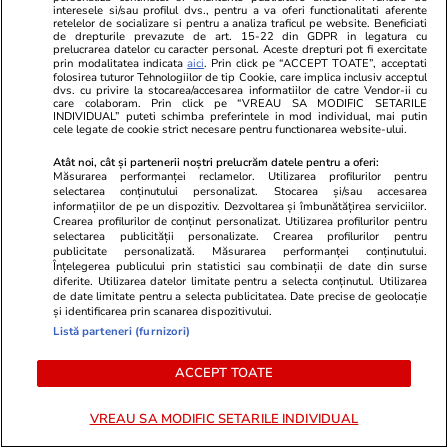
50 de ani de când Nadia
interesele si/sau profilul dvs., pentru a va oferi functionalitati aferente
retelelor de socializare si pentru a analiza traficul pe website. Beneficiati
Comăneci a obţinut primul 10
de drepturile prevazute de art. 15-22 din GDPR in legatura cu
prelucrarea datelor cu caracter personal. Aceste drepturi pot fi exercitate
din istoria Jocurilor Olimpice, la
prin modalitatea indicata
aici
. Prin click pe “ACCEPT TOATE”, acceptati
folosirea tuturor Tehnologiilor de tip Cookie, care implica inclusiv acceptul
Montreal 1976, în comentariul
dvs. cu privire la stocarea/accesarea informatiilor de catre Vendor-ii cu
care colaboram. Prin click pe “VREAU SA MODIFIC SETARILE
lui Cristian Țopescu
INDIVIDUAL” puteti schimba preferintele in mod individual, mai putin
cele legate de cookie strict necesare pentru functionarea website-ului.
Atât noi, cât și partenerii noștri prelucrăm datele pentru a oferi:
Măsurarea performanței reclamelor. Utilizarea profilurilor pentru
Opinii
09:00
selectarea conținutului personalizat. Stocarea și/sau accesarea
informațiilor de pe un dispozitiv. Dezvoltarea și îmbunătățirea serviciilor.
Crearea profilurilor de conținut personalizat. Utilizarea profilurilor pentru
selectarea publicității personalizate. Crearea profilurilor pentru
Va reuși România să-și păstreze
publicitate personalizată. Măsurarea performanței conținutului.
Înțelegerea publicului prin statistici sau combinații de date din surse
rating-ul la nivelul Botswanei?
diferite. Utilizarea datelor limitate pentru a selecta conținutul. Utilizarea
E asumată treaba!
de date limitate pentru a selecta publicitatea. Date precise de geolocație
și identificarea prin scanarea dispozitivului.
Listă parteneri (furnizori)
ACCEPT TOATE
Opinii
08:00
VREAU SA MODIFIC SETARILE INDIVIDUAL