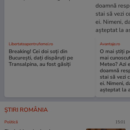
Libertateapentrufemei.ro
Avantaje.ro
Breaking! Cei doi soți din
O mai știți 
București, dați dispăruți pe
mai cunoscu
Transalpina, au fost găsiți
Meteo? Azi e
doamnă respe
stai să vezi 
ei. Nimeni, d
așteptat la 
ȘTIRI ROMÂNIA
Politică
15:01