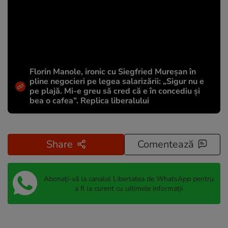
Florin Manole, ironic cu Siegfried Mureșan în
pline negocieri pe legea salarizării: „Sigur nu e
pe plajă. Mi-e greu să cred că e în concediu și
bea o cafea”. Replica liberalului
Share
Comentează
Abonați-vă la canalul Libertatea de WhatsApp pentru
a fi la curent cu ultimele informații