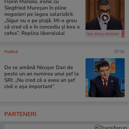
Florin Manole, ironic cu
Siegfried Mureșan în pline
negocieri pe legea salarizării:
„Sigur nu e pe plajă. Mi-e greu
să cred că e în concediu și bea o
cafea”. Replica liberalului
Politică
07:33
De ce amână Nicușor Dan de
peste un an numirea unui șef la
SRI: „Nu cred că a avea un şef
civil e așa important”
PARTENERI