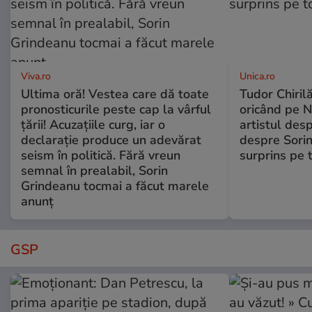
Viva.ro
Unica.ro
Ultima oră! Vestea care dă toate
Tudor Chiril
pronosticurile peste cap la vârful
oricând pe N
țării! Acuzațiile curg, iar o
artistul desp
declarație produce un adevărat
despre Sorin
seism în politică. Fără vreun
surprins pe 
semnal în prealabil, Sorin
Grindeanu tocmai a făcut marele
anunț
GSP