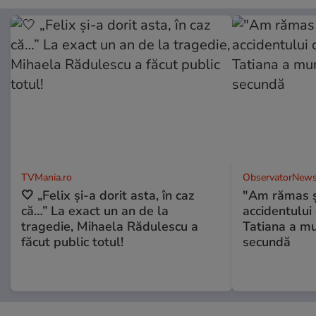
TVMania.ro
ObservatorNews
🤍 „Felix și-a dorit asta, în caz
"Am rămas şo
că…” La exact un an de la
accidentului 
tragedie, Mihaela Rădulescu a
Tatiana a mur
făcut public totul!
secundă