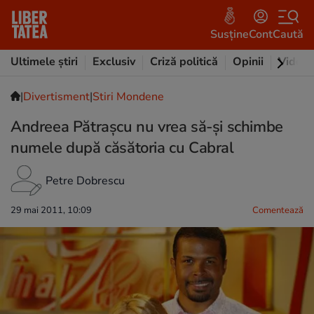
Susține
Cont
Caută
Ultimele știri
Exclusiv
Criză politică
Opinii
Video
|
Divertisment
|
Stiri Mondene
Andreea Pătrașcu nu vrea să-și schimbe
numele după căsătoria cu Cabral
Petre Dobrescu
29 mai 2011, 10:09
Comentează