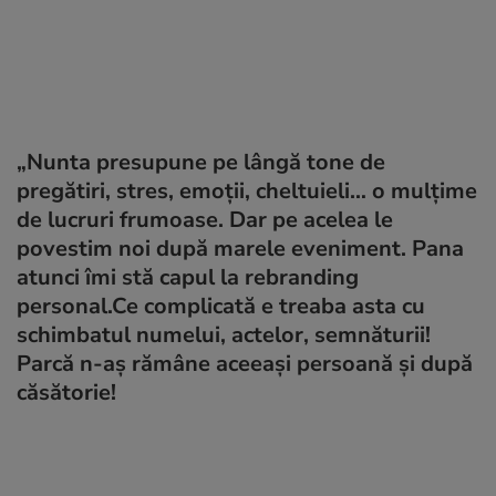
„Nunta presupune pe lângă tone de
pregătiri, stres, emoții, cheltuieli… o mulțime
de lucruri frumoase. Dar pe acelea le
povestim noi după marele eveniment. Pana
atunci îmi stă capul la rebranding
personal.Ce complicată e treaba asta cu
schimbatul numelui, actelor, semnăturii!
Parcă n-aș rămâne aceeași persoană și după
căsătorie!