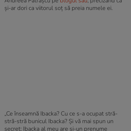
Andreea Pătrașcu pe
blogul său
, precizând că
și-ar dori ca viitorul soț să preia numele ei.
„Ce înseamnă Ibacka? Cu ce s-a ocupat stră-
stră-stră bunicul Ibacka? Și vă mai spun un
secret: Ibacka al meu are și-un prenume