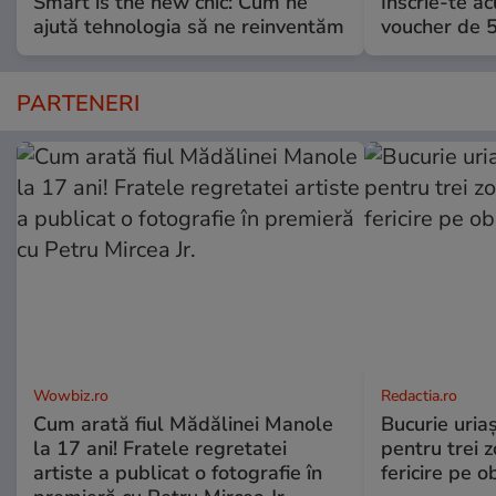
Smart is the new chic: Cum ne
Înscrie-te ac
ajută tehnologia să ne reinventăm
voucher de 5
PARTENERI
Wowbiz.ro
Redactia.ro
Cum arată fiul Mădălinei Manole
Bucurie uria
la 17 ani! Fratele regretatei
pentru trei z
artiste a publicat o fotografie în
fericire pe o