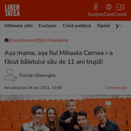
Susține
Cont
Caută
Ultimele știri
Exclusiv
Criză politică
Opinii
Video
|
Divertisment
|
Stiri Mondene
Așa mama, așa fiu! Mihaela Cernea i-a
făcut băiatului său de 11 ani trupă!
Florian Gheorghe
Actualizat pe 26 oct. 2021, 10:48
Comentează