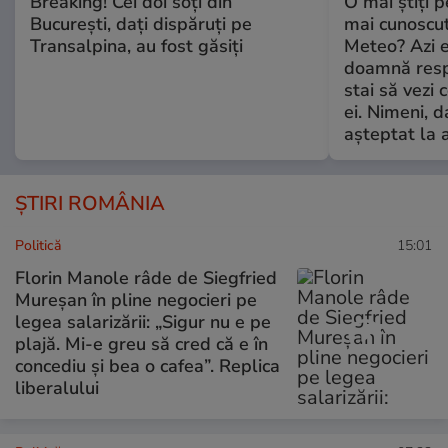
Breaking! Cei doi soți din
O mai știți 
București, dați dispăruți pe
mai cunoscu
Transalpina, au fost găsiți
Meteo? Azi e
doamnă respe
stai să vezi 
ei. Nimeni, d
așteptat la 
ȘTIRI ROMÂNIA
Politică
15:01
Florin Manole râde de Siegfried
Mureșan în pline negocieri pe
legea salarizării: „Sigur nu e pe
plajă. Mi-e greu să cred că e în
concediu și bea o cafea”. Replica
liberalului