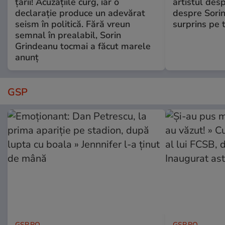
țării! Acuzațiile curg, iar o
artistul desp
declarație produce un adevărat
despre Sorin
seism în politică. Fără vreun
surprins pe 
semnal în prealabil, Sorin
Grindeanu tocmai a făcut marele
anunț
GSP
GSP.RO
GSP.RO