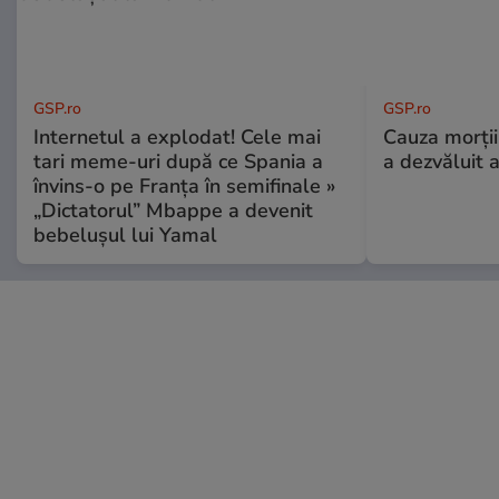
GSP.ro
GSP.ro
Internetul a explodat! Cele mai
Cauza morții
tari meme-uri după ce Spania a
a dezvăluit 
învins-o pe Franța în semifinale »
„Dictatorul” Mbappe a devenit
bebelușul lui Yamal