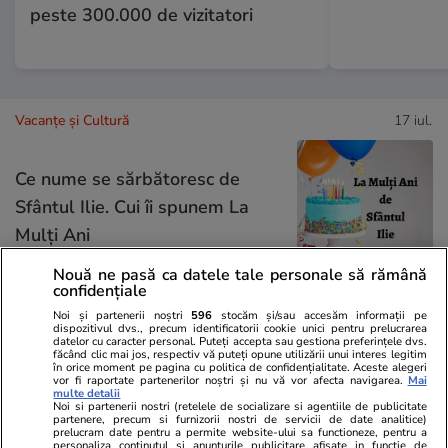
peste 300.000 de vizitatori
Vacanțe și Cultură
17 iul.
Ce nume se sărbătoresc de
Sfântul Ilie. Cui îi spunem La
Mulți Ani
Nouă ne pasă ca datele tale personale să rămână
confidențiale
Noi și partenerii noștri
596
stocăm și/sau accesăm informații pe
Lifestyle
17 iul.
dispozitivul dvs., precum identificatorii cookie unici pentru prelucrarea
datelor cu caracter personal. Puteți accepta sau gestiona preferințele dvs.
făcând clic mai jos, respectiv vă puteți opune utilizării unui interes legitim
în orice moment pe pagina cu politica de confidențialitate. Aceste alegeri
vor fi raportate partenerilor noștri și nu vă vor afecta navigarea.
Mai
Cum păstrăm verdețurile
multe detalii
Noi si partenerii nostri (retelele de socializare si agentiile de publicitate
proaspete ca să reziste o
partenere, precum si furnizorii nostri de servicii de date analitice)
prelucram date pentru a permite website-ului sa functioneze, pentru a
săptămână
personaliza continutul si anunturile publicitare afisate in functie de