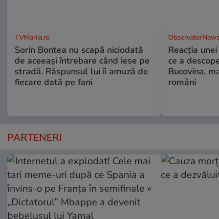
TVMania.ro
ObservatorNews
Sorin Bontea nu scapă niciodată
Reacția unei
de aceeași întrebare când iese pe
ce a descope
stradă. Răspunsul lui îi amuză de
Bucovina, ma
fiecare dată pe fani
români
PARTENERI