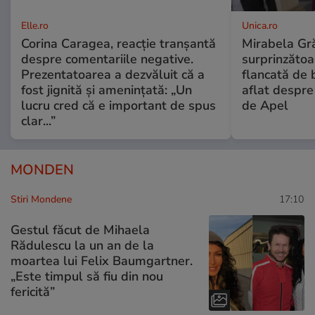
Elle.ro
Unica.ro
Corina Caragea, reacție tranșantă
Mirabela Gră
despre comentariile negative.
surprinzătoar
Prezentatoarea a dezvăluit că a
flancată de 
fost jignită și amenințată: „Un
aflat despre
lucru cred că e important de spus
de Apel
clar...”
MONDEN
Stiri Mondene
17:10
Gestul făcut de Mihaela
Rădulescu la un an de la
moartea lui Felix Baumgartner.
„Este timpul să fiu din nou
fericită”