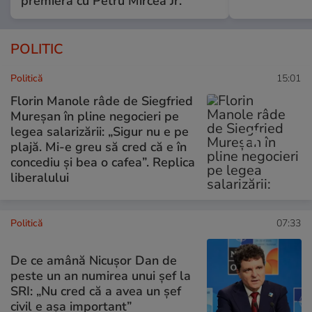
premieră cu Petru Mircea Jr.
POLITIC
Politică
15:01
Florin Manole râde de Siegfried
Mureșan în pline negocieri pe
legea salarizării: „Sigur nu e pe
plajă. Mi-e greu să cred că e în
concediu și bea o cafea”. Replica
liberalului
Politică
07:33
De ce amână Nicușor Dan de
peste un an numirea unui șef la
SRI: „Nu cred că a avea un şef
civil e așa important”