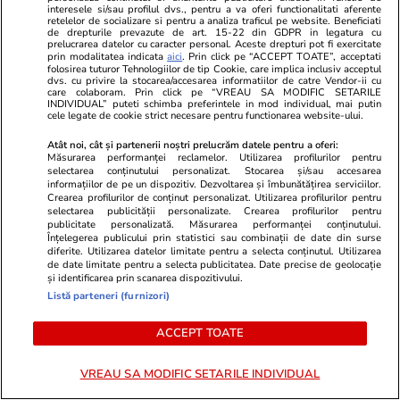
interesele si/sau profilul dvs., pentru a va oferi functionalitati aferente
retelelor de socializare si pentru a analiza traficul pe website. Beneficiati
de drepturile prevazute de art. 15-22 din GDPR in legatura cu
prelucrarea datelor cu caracter personal. Aceste drepturi pot fi exercitate
prin modalitatea indicata
aici
. Prin click pe “ACCEPT TOATE”, acceptati
folosirea tuturor Tehnologiilor de tip Cookie, care implica inclusiv acceptul
Știri România
17 iul.
dvs. cu privire la stocarea/accesarea informatiilor de catre Vendor-ii cu
care colaboram. Prin click pe “VREAU SA MODIFIC SETARILE
INDIVIDUAL” puteti schimba preferintele in mod individual, mai putin
cele legate de cookie strict necesare pentru functionarea website-ului.
Sfântul Ilie – tradiții, obiceiuri și
Atât noi, cât și partenerii noștri prelucrăm datele pentru a oferi:
superstiții. Ce să nu faci de
Măsurarea performanței reclamelor. Utilizarea profilurilor pentru
selectarea conținutului personalizat. Stocarea și/sau accesarea
Sfântul Ilie
informațiilor de pe un dispozitiv. Dezvoltarea și îmbunătățirea serviciilor.
Crearea profilurilor de conținut personalizat. Utilizarea profilurilor pentru
selectarea publicității personalizate. Crearea profilurilor pentru
publicitate personalizată. Măsurarea performanței conținutului.
Înțelegerea publicului prin statistici sau combinații de date din surse
diferite. Utilizarea datelor limitate pentru a selecta conținutul. Utilizarea
Lifestyle
11:12
de date limitate pentru a selecta publicitatea. Date precise de geolocație
și identificarea prin scanarea dispozitivului.
Listă parteneri (furnizori)
Semnele deshidratării și cum să
ACCEPT TOATE
o previi
VREAU SA MODIFIC SETARILE INDIVIDUAL