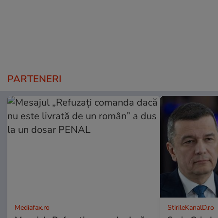
PARTENERI
Mediafax.ro
StirileKanalD.ro