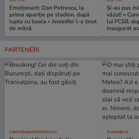
Emoționant: Dan Petrescu, la
Și-au pus mâ
prima apariție pe stadion, după
văzut! » Cum
lupta cu boala » Jennnifer l-a ținut
lui FCSB, du
de mână
Inaugurat as
PARTENERI
Libertateapentrufemei.ro
Avantaje.ro