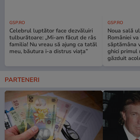
GSP.RO
GSP.RO
Celebrul luptător face dezvăluiri
Noua sală u
tulburătoare: „Mi-am făcut de râs
României va 
familia! Nu vreau să ajung ca tatăl
săptămâna vi
meu, băutura i-a distrus viața”
ghici primul 
găzduit acol
PARTENERI