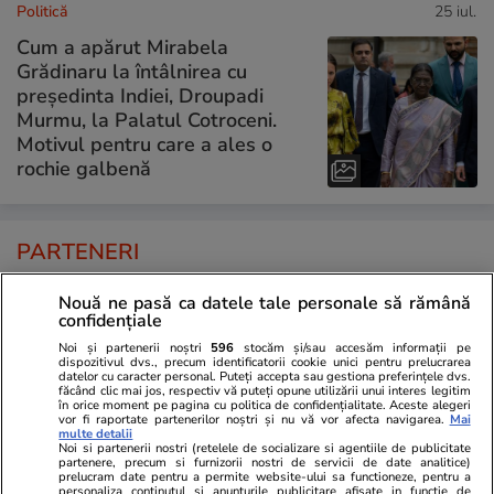
Politică
25 iul.
Cum a apărut Mirabela
Grădinaru la întâlnirea cu
președinta Indiei, Droupadi
Murmu, la Palatul Cotroceni.
Motivul pentru care a ales o
rochie galbenă
PARTENERI
Nouă ne pasă ca datele tale personale să rămână
confidențiale
Noi și partenerii noștri
596
stocăm și/sau accesăm informații pe
dispozitivul dvs., precum identificatorii cookie unici pentru prelucrarea
datelor cu caracter personal. Puteți accepta sau gestiona preferințele dvs.
făcând clic mai jos, respectiv vă puteți opune utilizării unui interes legitim
în orice moment pe pagina cu politica de confidențialitate. Aceste alegeri
vor fi raportate partenerilor noștri și nu vă vor afecta navigarea.
Mai
multe detalii
Noi si partenerii nostri (retelele de socializare si agentiile de publicitate
partenere, precum si furnizorii nostri de servicii de date analitice)
prelucram date pentru a permite website-ului sa functioneze, pentru a
personaliza continutul si anunturile publicitare afisate in functie de