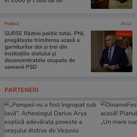
în 5.000 și 7.000 de lei
Politică
24 iul.
SURSE Război politic total. PNL
Exclusiv
pregătește trimiterea acasă a
garniturilor doi și trei din
instituțiile statului și
deconcentratele ocupate de
oamenii PSD
PARTENERI