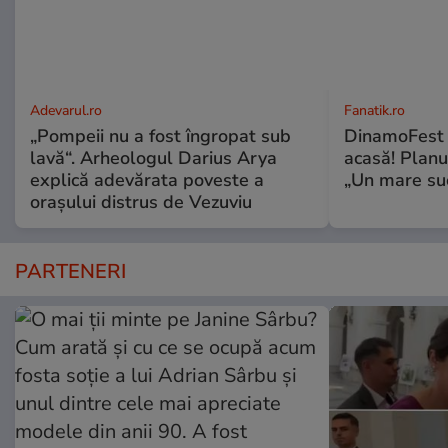
Adevarul.ro
Fanatik.ro
„Pompeii nu a fost îngropat sub
DinamoFest l
lavă“. Arheologul Darius Arya
acasă! Planu
explică adevărata poveste a
„Un mare suc
orașului distrus de Vezuviu
PARTENERI