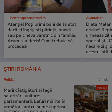
Libertateapentrufemei.ro
Avantaje.ro
Atenție! Poți primi bani de la stat
Dieta Melan
dacă-ți îngrijești părinții, bunicii
oricine! Regi
sau pe cineva vârstnic din familie.
urmează zilni
Acum s-a decis! Cum trebuie să
specialiști! 
procedezi
fiecare zi și 
acestui stil 
ȘTIRI ROMÂNIA
Politică
24 iul.
Analiză
Marii câștigători ai legii
salarizării unitare:
parlamentarii. Lefuri mărite în
următorii ani cu sume cuprinse