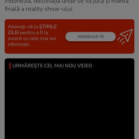
Indonezia, destinația unde se va juca și marea
finală a reality show-ului.
Abonați-vă la
ȘTIRILE
ZILEI
pentru a fi la
ABONEAZĂ-TE
curent cu cele mai noi
informații.
URMĂREȘTE CEL MAI NOU VIDEO