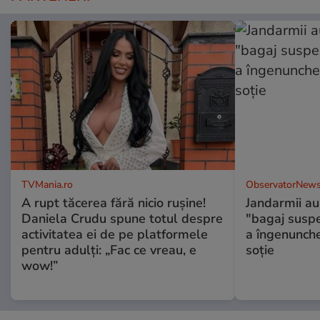
TVMania.ro
ObservatorNews
A rupt tăcerea fără nicio rușine!
Jandarmii au
Daniela Crudu spune totul despre
"bagaj suspec
activitatea ei de pe platformele
a îngenunche
pentru adulți: „Fac ce vreau, e
soție
wow!”