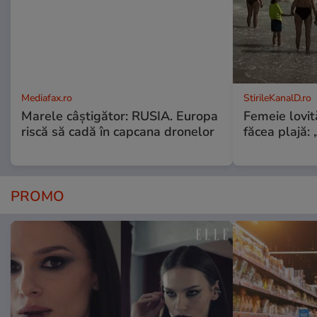
Mediafax.ro
StirileKanalD.ro
Marele câștigător: RUSIA. Europa
Femeie lovit
riscă să cadă în capcana dronelor
făcea plajă: „
PROMO