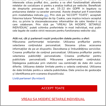
interesele si/sau profilul dvs., pentru a va oferi functionalitati aferente
retelelor de socializare si pentru a analiza traficul pe website. Beneficiati
de drepturile prevazute de art. 15-22 din GDPR in legatura cu
ZiaruldeIasi.ro
Fanatik.ro
prelucrarea datelor cu caracter personal. Aceste drepturi pot fi exercitate
prin modalitatea indicata
aici
. Prin click pe “ACCEPT TOATE”, acceptati
Iașul, pe locul doi în România
De ce a greș
folosirea tuturor Tehnologiilor de tip Cookie, care implica inclusiv acceptul
după numărul de locuințe. Cum
Costel Panti
dvs. cu privire la stocarea/accesarea informatiilor de catre Vendor-ii cu
care colaboram. Prin click pe “VREAU SA MODIFIC SETARILE
au schimbat comunele
mental! Rota
INDIVIDUAL” puteti schimba preferintele in mod individual, mai putin
cele legate de cookie strict necesare pentru functionarea website-ului.
metropolitane harta județului
tensiune și p
Atât noi, cât și partenerii noștri prelucrăm datele pentru a oferi:
Măsurarea performanței reclamelor. Utilizarea profilurilor pentru
selectarea conținutului personalizat. Stocarea și/sau accesarea
informațiilor de pe un dispozitiv. Dezvoltarea și îmbunătățirea serviciilor.
ULTIMELE ȘTIRI
Crearea profilurilor de conținut personalizat. Utilizarea profilurilor pentru
selectarea publicității personalizate. Crearea profilurilor pentru
publicitate personalizată. Măsurarea performanței conținutului.
Înțelegerea publicului prin statistici sau combinații de date din surse
Alte sporturi
20:46
diferite. Utilizarea datelor limitate pentru a selecta conținutul. Utilizarea
Simone Tempestini a terminat pe locul 15 în
de date limitate pentru a selecta publicitatea. Date precise de geolocație
și identificarea prin scanarea dispozitivului.
Polonia, după un incident incredibil
Listă parteneri (furnizori)
ACCEPT TOATE
Știri Externe
20:39
De ce atacă Ucraina nave iraniene? Teheranul
VREAU SA MODIFIC SETARILE INDIVIDUAL
confirmă loviturile revendicate de Volodimir