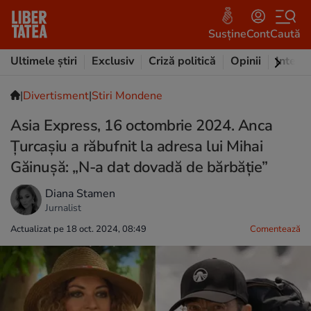
Susține
Cont
Caută
Ultimele știri
Exclusiv
Criză politică
Opinii
Intervi
|
Divertisment
|
Stiri Mondene
Asia Express, 16 octombrie 2024. Anca
Țurcașiu a răbufnit la adresa lui Mihai
Găinușă: „N-a dat dovadă de bărbăție”
Diana Stamen
Jurnalist
Actualizat pe 18 oct. 2024, 08:49
Comentează