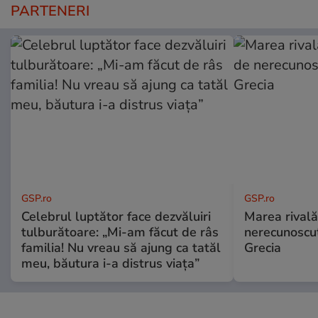
PARTENERI
GSP.ro
GSP.ro
Celebrul luptător face dezvăluiri
Marea rivală
tulburătoare: „Mi-am făcut de râs
nerecunoscut
familia! Nu vreau să ajung ca tatăl
Grecia
meu, băutura i-a distrus viața”