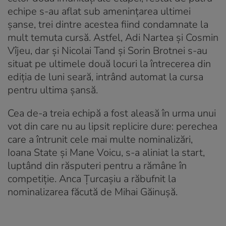
echipe s-au aflat sub amenințarea ultimei
șanse, trei dintre acestea fiind condamnate la
mult temuta cursă. Astfel, Adi Nartea și Cosmin
Vîjeu, dar și Nicolai Tand și Sorin Brotnei s-au
situat pe ultimele două locuri la întrecerea din
ediția de luni seară, intrând automat la cursa
pentru ultima șansă.
Cea de-a treia echipă a fost aleasă în urma unui
vot din care nu au lipsit replicire dure: perechea
care a întrunit cele mai multe nominalizări,
Ioana State și Mane Voicu, s-a aliniat la start,
luptând din răsputeri pentru a rămâne în
competiție. Anca Țurcașiu a răbufnit la
nominalizarea făcută de Mihai Găinușă.