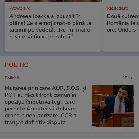
Wowbiz.ro
Redactia.ro
Andreea Ibacka a izbucnit în
Două cutrem
plâns! Ce a emoționat-o până la
România la d
lacrimi pe vedetă: „Nu-mi mai e
ore. Unde s
rușine să fiu vulnerabilă”
POLITIC
Politică
25 iul.
Mutarea prin care AUR, S.O.S. și
POT au făcut front comun în
opoziție împotriva legii care
permite Armatei să doboare
dronele neautorizate. CCR a
tranșat definitiv disputa