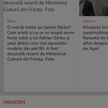
Elle.ro
Unica.ro
O mai ții minte pe Janine Sârbu?
Mirabela Gră
Cum arată și cu ce se ocupă acum
surprinzătoar
fosta soție a lui Adrian Sârbu și
flancată de 
unul dintre cele mai apreciate
aflat despre
modele din anii 90. A fost
de Apel
decorată recent de Ministerul
Culturii din Franța. Foto
MONDEN