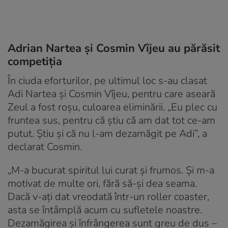
Adrian Nartea și Cosmin Vîjeu au părăsit
competiția
În ciuda eforturilor, pe ultimul loc s-au clasat
Adi Nartea și Cosmin Vîjeu, pentru care aseară
Zeul a fost roșu, culoarea eliminării. „Eu plec cu
fruntea sus, pentru că știu că am dat tot ce-am
putut. Știu și că nu l-am dezamăgit pe Adi”, a
declarat Cosmin.
„M-a bucurat spiritul lui curat și frumos. Și m-a
motivat de multe ori, fără să-și dea seama.
Dacă v-ați dat vreodată într-un roller coaster,
asta se întâmplă acum cu sufletele noastre.
Dezamăgirea și înfrângerea sunt greu de dus –