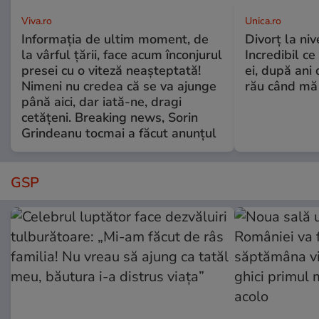
Viva.ro
Unica.ro
Informația de ultim moment, de
Divorț la nive
la vârful țării, face acum înconjurul
Incredibil ce
presei cu o viteză neașteptată!
ei, după ani 
Nimeni nu credea că se va ajunge
rău când mă
până aici, dar iată-ne, dragi
cetățeni. Breaking news, Sorin
Grindeanu tocmai a făcut anunțul
GSP