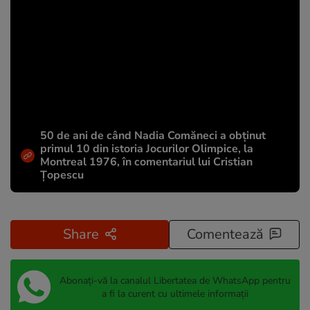
50 de ani de când Nadia Comăneci a obţinut
primul 10 din istoria Jocurilor Olimpice, la
Montreal 1976, în comentariul lui Cristian
Țopescu
Share
Comentează
Abonați-vă la canalul Libertatea de WhatsApp pentru
a fi la curent cu ultimele informații