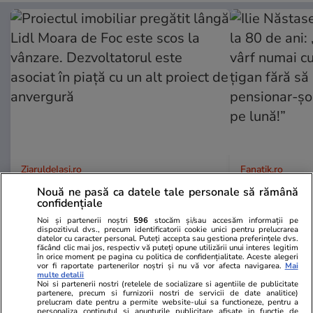
ZiaruldeIasi.ro
Fanatik.ro
Proiectul imobiliar pregătit lângă
Ilie Năstase,
Nouă ne pasă ca datele tale personale să rămână
Lidl Moara de Foc este scos la
80 de ani: „N
confidențiale
vânzare. Dezvoltatorul este
numai cu luc
Noi și partenerii noștri
596
stocăm și/sau accesăm informații pe
dispozitivul dvs., precum identificatorii cookie unici pentru prelucrarea
asociat în piață cu un alt proiect
țigan fără s
datelor cu caracter personal. Puteți accepta sau gestiona preferințele dvs.
de anvergură
pensionar-ș
făcând clic mai jos, respectiv vă puteți opune utilizării unui interes legitim
în orice moment pe pagina cu politica de confidențialitate. Aceste alegeri
pe lună!”
vor fi raportate partenerilor noștri și nu vă vor afecta navigarea.
Mai
multe detalii
Noi si partenerii nostri (retelele de socializare si agentiile de publicitate
partenere, precum si furnizorii nostri de servicii de date analitice)
prelucram date pentru a permite website-ului sa functioneze, pentru a
personaliza continutul si anunturile publicitare afisate in functie de