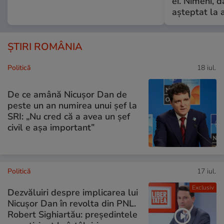
ei. Nimeni, d
așteptat la 
ȘTIRI ROMÂNIA
Politică
18 iul.
De ce amână Nicușor Dan de
peste un an numirea unui șef la
SRI: „Nu cred că a avea un şef
civil e așa important”
Politică
17 iul.
Exclusiv
Dezvăluiri despre implicarea lui
Nicușor Dan în revolta din PNL.
Robert Sighiartău: președintele