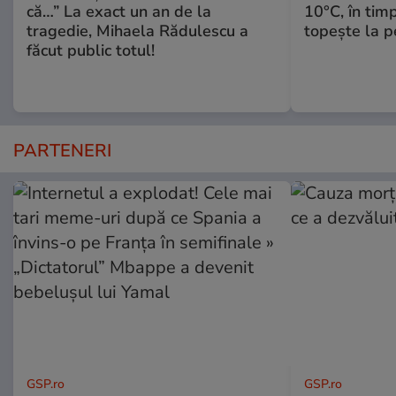
că…” La exact un an de la
10°C, în timp
tragedie, Mihaela Rădulescu a
topeşte la 
făcut public totul!
PARTENERI
GSP.ro
GSP.ro