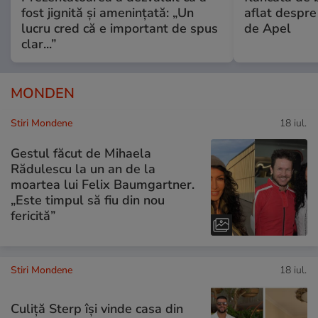
fost jignită și amenințată: „Un
aflat despre
lucru cred că e important de spus
de Apel
clar...”
MONDEN
Stiri Mondene
18 iul.
Gestul făcut de Mihaela
Rădulescu la un an de la
moartea lui Felix Baumgartner.
„Este timpul să fiu din nou
fericită”
Stiri Mondene
18 iul.
Culiță Sterp își vinde casa din