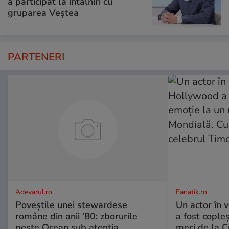
a participat la întâlniri cu
gruparea Veștea
PARTENERI
Adevarul.ro
Fanatik.ro
Poveștile unei stewardese
Un actor în 
române din anii ’80: zborurile
a fost cople
peste Ocean sub atenția
meci de la C