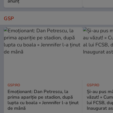
anunț
GSP
GSP.RO
GSP.RO
Emoționant: Dan Petrescu, la
Și-au pus mâ
prima apariție pe stadion, după
văzut! » Cum
lupta cu boala » Jennnifer l-a ținut
lui FCSB, du
de mână
Inaugurat as