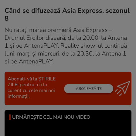
Când se difuzează Asia Express, sezonul
8
Nu rataţi marea premieră Asia Express –
Drumul Eroilor diseară, de la 20.00, la Antena
1 și pe AntenaPLAY. Reality show-ul continuă
luni, marţi și miercuri, de la 20.30, la Antena 1
și pe AntenaPLAY.
Abonați-vă la
ȘTIRILE
ZILEI
pentru a fi la
ABONEAZĂ-TE
curent cu cele mai noi
informații.
URMĂREȘTE CEL MAI NOU VIDEO