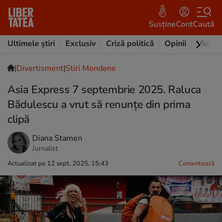
Susține
Cont
Caută
Ultimele știri
Exclusiv
Criză politică
Opinii
Video
|
Divertisment
|
Stiri Mondene
Asia Express 7 septembrie 2025. Raluca
Bădulescu a vrut să renunțe din prima
clipă
Diana Stamen
Jurnalist
Actualizat pe 12 sept. 2025, 15:43
Comentează