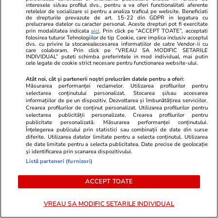
ULTIMELE ȘTIRI
interesele si/sau profilul dvs., pentru a va oferi functionalitati aferente
retelelor de socializare si pentru a analiza traficul pe website. Beneficiati
de drepturile prevazute de art. 15-22 din GDPR in legatura cu
prelucrarea datelor cu caracter personal. Aceste drepturi pot fi exercitate
Știri Externe
08:34
prin modalitatea indicata
aici
. Prin click pe “ACCEPT TOATE”, acceptati
folosirea tuturor Tehnologiilor de tip Cookie, care implica inclusiv acceptul
Austria caută angajați pentru stațiunile de
dvs. cu privire la stocarea/accesarea informatiilor de catre Vendor-ii cu
care colaboram. Prin click pe “VREAU SA MODIFIC SETARILE
INDIVIDUAL” puteti schimba preferintele in mod individual, mai putin
schi: salariu de 30.000 de euro pe an și cazare
cele legate de cookie strict necesare pentru functionarea website-ului.
gratuită
Atât noi, cât și partenerii noștri prelucrăm datele pentru a oferi:
Măsurarea performanței reclamelor. Utilizarea profilurilor pentru
selectarea conținutului personalizat. Stocarea și/sau accesarea
informațiilor de pe un dispozitiv. Dezvoltarea și îmbunătățirea serviciilor.
Știri Externe
08:30
Crearea profilurilor de conținut personalizat. Utilizarea profilurilor pentru
Ucraina a bombardat un depozit de petrol din
selectarea publicității personalizate. Crearea profilurilor pentru
publicitate personalizată. Măsurarea performanței conținutului.
Rusia și a atacat stații electrice din Crimeea
Înțelegerea publicului prin statistici sau combinații de date din surse
diferite. Utilizarea datelor limitate pentru a selecta conținutul. Utilizarea
ocupată și Luhansk
de date limitate pentru a selecta publicitatea. Date precise de geolocație
și identificarea prin scanarea dispozitivului.
Listă parteneri (furnizori)
Știri Externe
08:19
ACCEPT TOATE
Frații Tate au fost arestați în SUA pentru noi
fapte grave de abuz, iar Marea Britanie a cerut
VREAU SA MODIFIC SETARILE INDIVIDUAL
extrădarea lor. Momentul arestării a fost