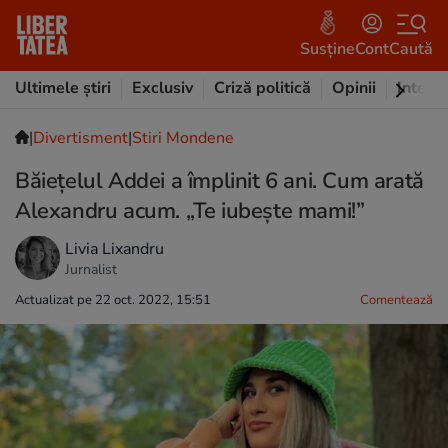
Susține
Cont
Caută
Ultimele știri
Exclusiv
Criză politică
Opinii
Intervi
|
Divertisment
|
Stiri Mondene
Băiețelul Addei a împlinit 6 ani. Cum arată
Alexandru acum. „Te iubește mami!”
Livia Lixandru
Jurnalist
Actualizat pe 22 oct. 2022, 15:51
Comentează