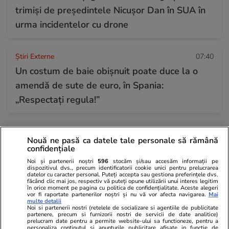
trimiși de președintele Nicușor Dan în SUA în
urma incidentelor cu drone
Știri Externe
07:40
Un costum de baie obișnuit poate duce la o
amendă de sute de euro, în Spania:
„Respectați regula!”
Horoscop
27 iul.
Nouă ne pasă ca datele tale personale să rămână
Luna plină din 29 iulie deschide un nou capitol.
confidențiale
Este momentul astral care îți poate schimba
Noi și partenerii noștri
596
stocăm și/sau accesăm informații pe
dispozitivul dvs., precum identificatorii cookie unici pentru prelucrarea
direcția vieții
datelor cu caracter personal. Puteți accepta sau gestiona preferințele dvs.
făcând clic mai jos, respectiv vă puteți opune utilizării unui interes legitim
în orice moment pe pagina cu politica de confidențialitate. Aceste alegeri
vor fi raportate partenerilor noștri și nu vă vor afecta navigarea.
Mai
multe detalii
Noi si partenerii nostri (retelele de socializare si agentiile de publicitate
partenere, precum si furnizorii nostri de servicii de date analitice)
prelucram date pentru a permite website-ului sa functioneze, pentru a
personaliza continutul si anunturile publicitare afisate in functie de