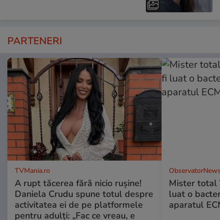
PARTENERI
TVMania.ro
ObservatorNews
A rupt tăcerea fără nicio rușine!
Mister total î
Daniela Crudu spune totul despre
luat o bacter
activitatea ei de pe platformele
aparatul ECM
pentru adulți: „Fac ce vreau, e