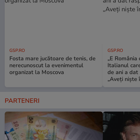
GSP.RO
GSP.RO
Fosta mare jucătoare de tenis, de
„E România o
nerecunoscut la evenimentul
Italianul car
organizat la Moscova
de ani a dat 
„Aveți niște î
PARTENERI