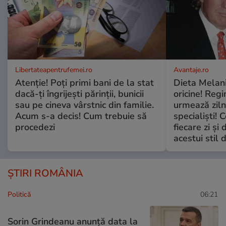
Libertateapentrufemei.ro
Avantaje.ro
Atenție! Poți primi bani de la stat
Dieta Melan
dacă-ți îngrijești părinții, bunicii
oricine! Regi
sau pe cineva vârstnic din familie.
urmează zilni
Acum s-a decis! Cum trebuie să
specialiști! 
procedezi
fiecare zi și 
acestui stil 
ȘTIRI ROMÂNIA
Politică
06:21
Sorin Grindeanu anunță data la