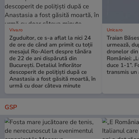
Viva.ro
Unica.ro
Zguduitor, ce s-a aflat la nici 24
Traian Băses
de ore de când am primit cu toții
urmează, du
mesajul Ro-Alert despre tânăra
dronelor din 
de 22 de ani dispărută din
României: „L
București. Detaliul înfiorător
duce 1-1”. F
descoperit de polițiști după ce
transmis un 
Anastasia a fost găsită moartă, în
urmă cu doar câteva minute
GSP