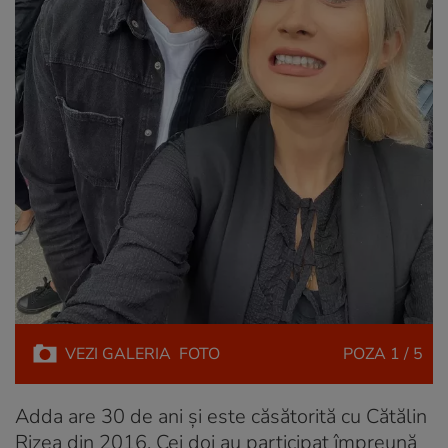
VEZI
GALERIA
FOTO
POZA
1 / 5
Adda are 30 de ani și este căsătorită cu Cătălin
Rizea din 2016. Cei doi au participat împreună