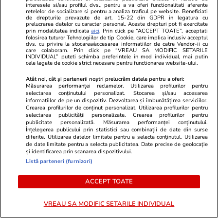
interesele si/sau profilul dvs., pentru a va oferi functionalitati aferente
retelelor de socializare si pentru a analiza traficul pe website. Beneficiati
de drepturile prevazute de art. 15-22 din GDPR in legatura cu
prelucrarea datelor cu caracter personal. Aceste drepturi pot fi exercitate
prin modalitatea indicata
aici
. Prin click pe “ACCEPT TOATE”, acceptati
folosirea tuturor Tehnologiilor de tip Cookie, care implica inclusiv acceptul
dvs. cu privire la stocarea/accesarea informatiilor de catre Vendor-ii cu
care colaboram. Prin click pe “VREAU SA MODIFIC SETARILE
INDIVIDUAL” puteti schimba preferintele in mod individual, mai putin
cele legate de cookie strict necesare pentru functionarea website-ului.
Atât noi, cât și partenerii noștri prelucrăm datele pentru a oferi:
Măsurarea performanței reclamelor. Utilizarea profilurilor pentru
Vacanțe și Cultură
09:37
Vacanțe și Cultu
selectarea conținutului personalizat. Stocarea și/sau accesarea
Cinci companii aeriene din grupul
Cât a plătit
informațiilor de pe un dispozitiv. Dezvoltarea și îmbunătățirea serviciilor.
Crearea profilurilor de conținut personalizat. Utilizarea profilurilor pentru
Lufthansa nu vor mai lăsa
ce a avut nev
selectarea publicității personalizate. Crearea profilurilor pentru
publicitate personalizată. Măsurarea performanței conținutului.
pasagerii să-și aleagă gratuit
ultima zi de 
Înțelegerea publicului prin statistici sau combinații de date din surse
diferite. Utilizarea datelor limitate pentru a selecta conținutul. Utilizarea
locul în avion: „O să ne ceară bani
„Am rămas fă
de date limitate pentru a selecta publicitatea. Date precise de geolocație
și identificarea prin scanarea dispozitivului.
dacă ne gândim la scaun”
Listă parteneri (furnizori)
ACCEPT TOATE
Lifestyle
26 iul.
VREAU SA MODIFIC SETARILE INDIVIDUAL