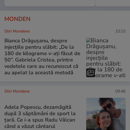
MONDEN
Stiri Mondene
10:10
Bianca Drăgușanu, despre
injecțiile pentru slăbit: „De la
180 de kilograme v-ați făcut de
50”. Gabriela Cristea, printre
vedetele care au recunoscut că
au apelat la această metodă
Stiri Mondene
09:48
Adela Popescu, dezamăgită
după 3 săptămâni de sport la
țară. Ce i-a spus Radu Vâlcan
când a văzut cântarul