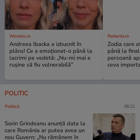
Wowbiz.ro
Redactia.ro
Andreea Ibacka a izbucnit în
Zodia care a
plâns! Ce a emoționat-o până la
până la fina
lacrimi pe vedetă: „Nu-mi mai e
persoană apr
rușine să fiu vulnerabilă”
ceva import
POLITIC
Politică
06:21
Sorin Grindeanu anunță data la
care România ar putea avea un
nou Guvern: „Nu rămânem în