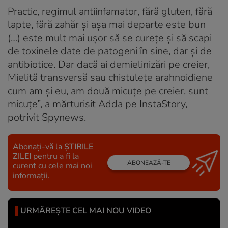
Practic, regimul antiinfamator, fără gluten, fără
lapte, fără zahăr și așa mai departe este bun
(…) este mult mai ușor să se curețe și să scapi
de toxinele date de patogeni în sine, dar și de
antibiotice. Dar dacă ai demielinizări pe creier,
Mielită transversă sau chistulețe arahnoidiene
cum am și eu, am două micuțe pe creier, sunt
micuțe”, a mărturisit Adda pe InstaStory,
potrivit Spynews.
Abonați-vă la
ȘTIRILE
ZILEI
pentru a fi la
ABONEAZĂ-TE
curent cu cele mai noi
informații.
URMĂREȘTE CEL MAI NOU VIDEO