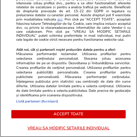
interesele si/sau profilul dvs., pentru a va oferi functionalitati aferente
retelelor de socializare si pentru a analiza traficul pe website. Beneficiati
de drepturile prevazute de art. 15-22 din GDPR in legatura cu
Infrastructura
24 iul.
prelucrarea datelor cu caracter personal. Aceste drepturi pot fi exercitate
prin modalitatea indicata
aici
. Prin click pe “ACCEPT TOATE”, acceptati
Progresul remarcabil realizat într-o
folosirea tuturor Tehnologiilor de tip Cookie, care implica inclusiv acceptul
dvs. cu privire la stocarea/accesarea informatiilor de catre Vendor-ii cu
săptămână de UMB la megaviaductul de la
care colaboram. Prin click pe “VREAU SA MODIFIC SETARILE
INDIVIDUAL” puteti schimba preferintele in mod individual, mai putin
Cleja, punctul critic pe șantierul autostrăzii A7
cele legate de cookie strict necesare pentru functionarea website-ului.
Atât noi, cât și partenerii noștri prelucrăm datele pentru a oferi:
Măsurarea performanței reclamelor. Utilizarea profilurilor pentru
selectarea conținutului personalizat. Stocarea și/sau accesarea
informațiilor de pe un dispozitiv. Dezvoltarea și îmbunătățirea serviciilor.
Crearea profilurilor de conținut personalizat. Utilizarea profilurilor pentru
selectarea publicității personalizate. Crearea profilurilor pentru
publicitate personalizată. Măsurarea performanței conținutului.
Înțelegerea publicului prin statistici sau combinații de date din surse
diferite. Utilizarea datelor limitate pentru a selecta conținutul. Utilizarea
de date limitate pentru a selecta publicitatea. Date precise de geolocație
și identificarea prin scanarea dispozitivului.
Listă parteneri (furnizori)
ACCEPT TOATE
Vacanțe și Cultură
24 iul.
Horoscop
VREAU SA MODIFIC SETARILE INDIVIDUAL
Piloții folosesc un cod discret
Horoscop 25 