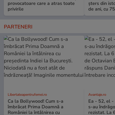
provocatoare care a atras toate
șters din ist
privirile
de ani, cu 7
PARTENERI
Libertateapentrufemei.ro
Avantaje.ro
Ca la Bollywood! Cum s-a
Ea - 52, el 
îmbrăcat Prima Doamnă a
s-au îndrăgos
României la întâlnirea cu
rezistat. La 