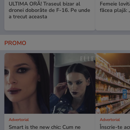
ULTIMA ORĂ! Traseul bizar al
Femeie lovit
dronei doborâte de F-16. Pe unde
făcea plajă: „
a trecut aceasta
PROMO
Advertorial
Advertorial
Smart is the new chic: Cum ne
Înscrie-te ac