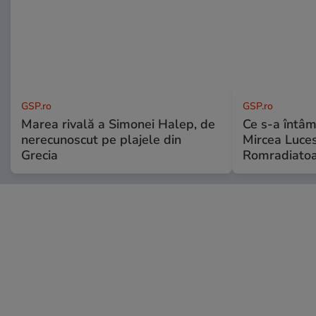
GSP.ro
GSP.ro
Marea rivală a Simonei Halep, de
Ce s-a întâmp
nerecunoscut pe plajele din
Mircea Luces
Grecia
Romradiatoa