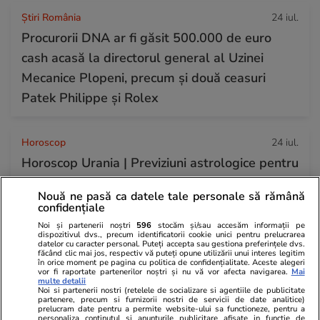
Știri România
24 iul.
Procurorii DNA ar fi găsit 500.000 de euro
cash acasă la directorul general al Uzinei
Mecanice Plopeni, precum și două ceasuri
Patek Philippe și Rolex
Horoscop
24 iul.
Horoscop Urania | Previziuni astrologice pentru
perioada 25 – 31 iulie 2026. Luna Plină în
Nouă ne pasă ca datele tale personale să rămână
Vărsător
confidențiale
Noi și partenerii noștri
596
stocăm și/sau accesăm informații pe
dispozitivul dvs., precum identificatorii cookie unici pentru prelucrarea
datelor cu caracter personal. Puteți accepta sau gestiona preferințele dvs.
Știri România
23 iul.
făcând clic mai jos, respectiv vă puteți opune utilizării unui interes legitim
în orice moment pe pagina cu politica de confidențialitate. Aceste alegeri
Haos la admiterea la ASE 2026: candidaților li
vor fi raportate partenerilor noștri și nu vă vor afecta navigarea.
Mai
multe detalii
se cere jumătate din taxa de școlarizare
Noi si partenerii nostri (retelele de socializare si agentiile de publicitate
partenere, precum si furnizorii nostri de servicii de date analitice)
înainte de a afla unde au fost repartizați
prelucram date pentru a permite website-ului sa functioneze, pentru a
personaliza continutul si anunturile publicitare afisate in functie de