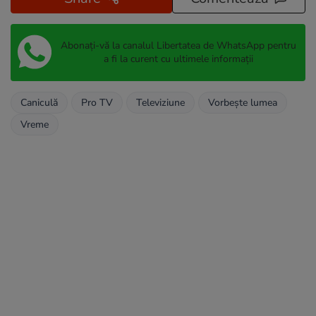
Abonați-vă la canalul Libertatea de WhatsApp pentru
a fi la curent cu ultimele informații
Caniculă
Pro TV
Televiziune
Vorbește lumea
Vreme