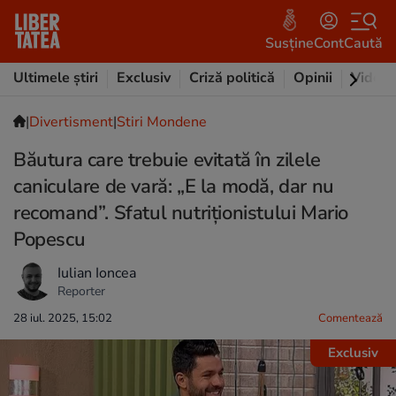
Susține
Cont
Caută
Ultimele știri
Exclusiv
Criză politică
Opinii
Video
|
Divertisment
|
Stiri Mondene
Băutura care trebuie evitată în zilele
caniculare de vară: „E la modă, dar nu
recomand”. Sfatul nutriționistului Mario
Popescu
Iulian Ioncea
Reporter
28 iul. 2025, 15:02
Comentează
Exclusiv