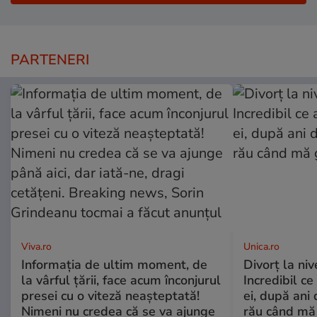
PARTENERI
Viva.ro
Unica.ro
Informația de ultim moment, de
Divorț la nive
la vârful țării, face acum înconjurul
Incredibil ce
presei cu o viteză neașteptată!
ei, după ani 
Nimeni nu credea că se va ajunge
rău când mă