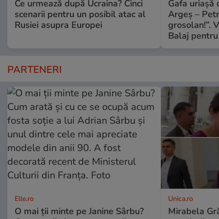
Ce urmează după Ucraina? Cinci
Gafa uriașă d
scenarii pentru un posibil atac al
Argeș – Petr
Rusiei asupra Europei
grosolan!”. V
Balaj pentru
PARTENERI
Elle.ro
Unica.ro
O mai ții minte pe Janine Sârbu?
Mirabela Gră