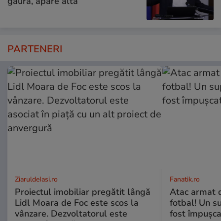
gaură, apare alta”
PARTENERI
ZiaruldeIasi.ro
Fanatik.ro
Proiectul imobiliar pregătit lângă
Atac armat 
Lidl Moara de Foc este scos la
fotbal! Un s
vânzare. Dezvoltatorul este
fost împușca