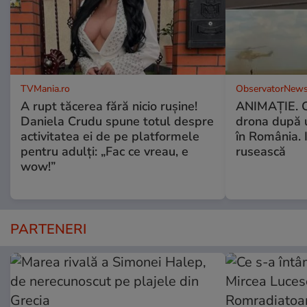
TVMania.ro
ObservatorNews
A rupt tăcerea fără nicio rușine!
ANIMAŢIE. C
Daniela Crudu spune totul despre
drona după 
activitatea ei de pe platformele
în România. In
pentru adulți: „Fac ce vreau, e
rusească
wow!”
PARTENERI