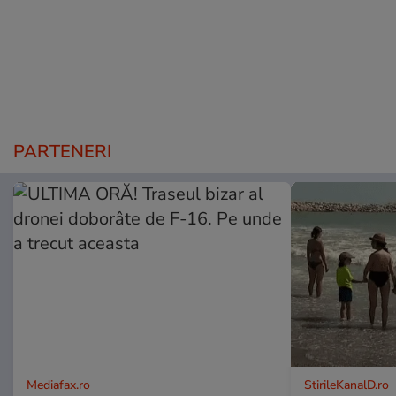
PARTENERI
Mediafax.ro
StirileKanalD.ro