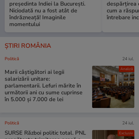
președinta Indiei la București.
despărțirea 
Niciodată nu a fost atât de
cum a răspu
îndrăzneață! Imaginile
întrebare i
momentului
ȘTIRI ROMÂNIA
Politică
24 iul.
Analiză
Marii câștigători ai legii
salarizării unitare:
parlamentarii. Lefuri mărite în
următorii ani cu sume cuprinse
în 5.000 și 7.000 de lei
Politică
24 iul.
SURSE Război politic total. PNL
Exclusiv