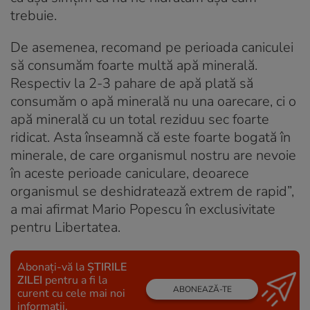
trebuie.
De asemenea, recomand pe perioada caniculei
să consumăm foarte multă apă minerală.
Respectiv la 2-3 pahare de apă plată să
consumăm o apă minerală nu una oarecare, ci o
apă minerală cu un total reziduu sec foarte
ridicat. Asta înseamnă că este foarte bogată în
minerale, de care organismul nostru are nevoie
în aceste perioade caniculare, deoarece
organismul se deshidratează extrem de rapid”,
a mai afirmat Mario Popescu în exclusivitate
pentru Libertatea.
Abonați-vă la
ȘTIRILE
ZILEI
pentru a fi la
ABONEAZĂ-TE
curent cu cele mai noi
informații.