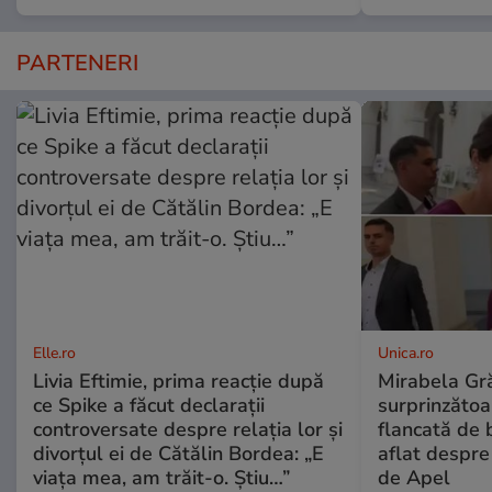
PARTENERI
Elle.ro
Unica.ro
Livia Eftimie, prima reacție după
Mirabela Gră
ce Spike a făcut declarații
surprinzătoar
controversate despre relația lor și
flancată de 
divorțul ei de Cătălin Bordea: „E
aflat despre
viața mea, am trăit-o. Știu…”
de Apel