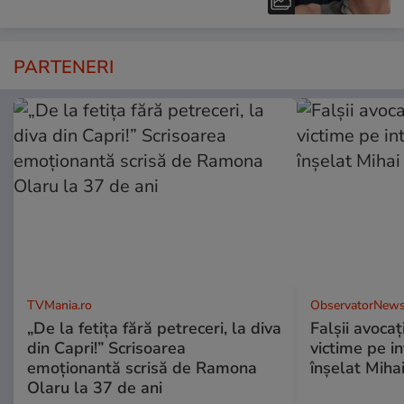
PARTENERI
TVMania.ro
ObservatorNews
„De la fetița fără petreceri, la diva
Falşii avocaţ
din Capri!” Scrisoarea
victime pe i
emoționantă scrisă de Ramona
înşelat Mihai
Olaru la 37 de ani