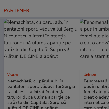
PARTENERI
Viva.ro
Unica.ro
Nemachiată, cu părul alb, în
Fenomenal! 
pantaloni sport, văduva lui Sergiu
pus în umbră
Nicolaescu a intrat în atenția
femei ale pl
tuturor după ultima apariție pe
creat o adev
străzile din Capitală. Surpriză!
internet cu o
Alături DE CINE a apărut
care a stârni