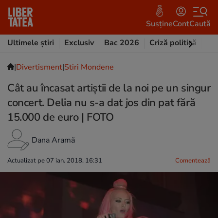
Susține
Cont
Caută
Ultimele știri
Exclusiv
Bac 2026
Criză politică
Opi
|
Divertisment
|
Stiri Mondene
Cât au încasat artiștii de la noi pe un singur
concert. Delia nu s-a dat jos din pat fără
15.000 de euro | FOTO
Dana Aramă
Actualizat pe 07 ian. 2018, 16:31
Comentează