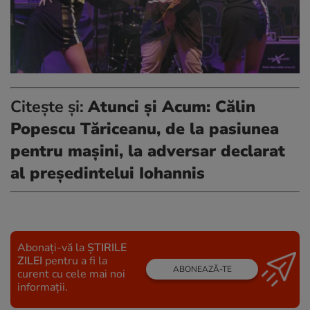
Citește și:
Atunci și Acum: Călin
Popescu Tăriceanu, de la pasiunea
pentru mașini, la adversar declarat
al președintelui Iohannis
Abonați-vă la
ȘTIRILE
ZILEI
pentru a fi la
ABONEAZĂ-TE
curent cu cele mai noi
informații.