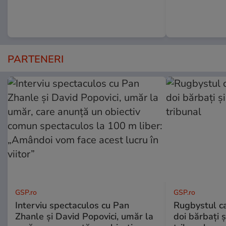
PARTENERI
GSP.ro
GSP.ro
Interviu spectaculos cu Pan
Rugbystul ca
Zhanle și David Popovici, umăr la
doi bărbați ș