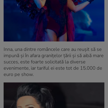
Inna, una dintre româncele care au reușit să se
impună și în afara granițelor țării și să aibă mare
succes, este foarte solicitată la diverse
evenimente, iar tariful ei este tot de 15.000 de
euro pe show.