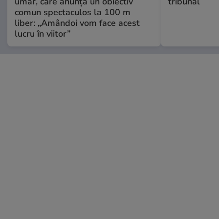
umăr, care anunță un obiectiv
tribunal
comun spectaculos la 100 m
liber: „Amândoi vom face acest
lucru în viitor”