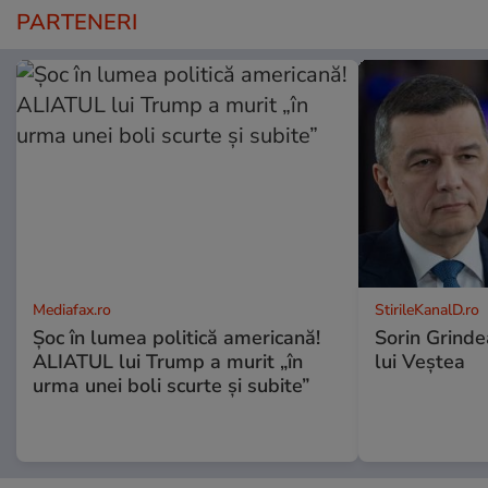
PARTENERI
Mediafax.ro
StirileKanalD.ro
Șoc în lumea politică americană!
Sorin Grinde
ALIATUL lui Trump a murit „în
lui Veștea
urma unei boli scurte și subite”