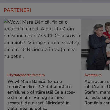
PARTENERI
Libertateapentrufemei.ro
Avantaje.ro
Wow! Mara Bănică, fix ca o
Abia acum s-
leoaică în direct! A dat afară din
iubită a lui 
emisiune o cântăreață! Ce a scos-
Ștefan, mama 
o din minți? ”Vă rog să mi-o
lui, este si
scoateți din direct! Niciodată în
România care
viața mea nu pot s..