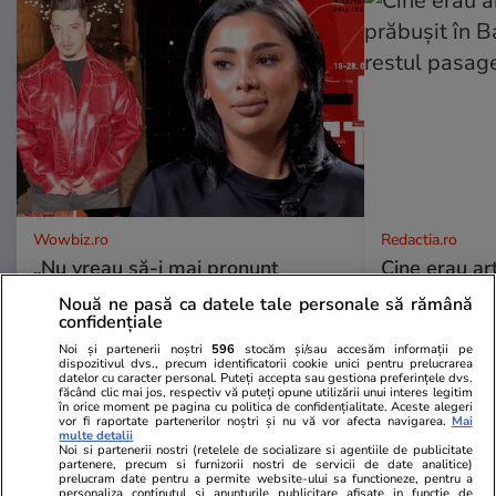
Wowbiz.ro
Redactia.ro
„Nu vreau să-i mai pronunț
Cine erau arti
numele”. Cristina Pucean, mesaj
prăbușit în 
Nouă ne pasă ca datele tale personale să rămână
cu subînțeles pentru Bogdan de
restul pasag
confidențiale
la Ploiești: „Să-i dea Dumnezeu
Noi și partenerii noștri
596
stocăm și/sau accesăm informații pe
după suflet”
dispozitivul dvs., precum identificatorii cookie unici pentru prelucrarea
datelor cu caracter personal. Puteți accepta sau gestiona preferințele dvs.
făcând clic mai jos, respectiv vă puteți opune utilizării unui interes legitim
în orice moment pe pagina cu politica de confidențialitate. Aceste alegeri
vor fi raportate partenerilor noștri și nu vă vor afecta navigarea.
Mai
multe detalii
POLITIC
Noi si partenerii nostri (retelele de socializare si agentiile de publicitate
partenere, precum si furnizorii nostri de servicii de date analitice)
prelucram date pentru a permite website-ului sa functioneze, pentru a
Politică
12 iul.
personaliza continutul si anunturile publicitare afisate in functie de