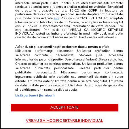
interesele si/sau profilul dvs., pentru a va oferi functionalitati aferente
Calculele lui Ilie Bolojan: câte
retelelor de socializare si pentru a analiza traficul pe website. Beneficiati
de drepturile prevazute de art. 15-22 din GDPR in legatura cu
poduri și pasaje rutiere s-ar
prelucrarea datelor cu caracter personal. Aceste drepturi pot fi exercitate
prin modalitatea indicata
aici
. Prin click pe “ACCEPT TOATE”, acceptati
putea construi în România, dacă
folosirea tuturor Tehnologiilor de tip Cookie, care implica inclusiv acceptul
statul nu ar mai risipi banii.
dvs. cu privire la stocarea/accesarea informatiilor de catre Vendor-ii cu
care colaboram. Prin click pe “VREAU SA MODIFIC SETARILE
„Cheltuielile sunt la jumătate
INDIVIDUAL” puteti schimba preferintele in mod individual, mai putin
cele legate de cookie strict necesare pentru functionarea website-ului.
faţă de 2024”
Atât noi, cât și partenerii noștri prelucrăm datele pentru a oferi:
Măsurarea performanței reclamelor. Utilizarea profilurilor pentru
selectarea conținutului personalizat. Stocarea și/sau accesarea
Politică
12 iul.
informațiilor de pe un dispozitiv. Dezvoltarea și îmbunătățirea serviciilor.
Crearea profilurilor de conținut personalizat. Utilizarea profilurilor pentru
selectarea publicității personalizate. Crearea profilurilor pentru
Nicușor Dan îi cheamă luni la
publicitate personalizată. Măsurarea performanței conținutului.
consultări pe liderii fostei
Înțelegerea publicului prin statistici sau combinații de date din surse
diferite. Utilizarea datelor limitate pentru a selecta conținutul. Utilizarea
coaliții de guvernare, la
de date limitate pentru a selecta publicitatea. Date precise de geolocație
Cotroceni: „Nu fac un exercițiu
și identificarea prin scanarea dispozitivului.
de imagine”
Listă parteneri (furnizori)
ACCEPT TOATE
PARTENERI
VREAU SA MODIFIC SETARILE INDIVIDUAL