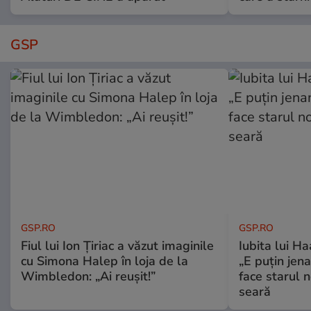
GSP
GSP.RO
GSP.RO
Fiul lui Ion Țiriac a văzut imaginile
Iubita lui Ha
cu Simona Halep în loja de la
„E puțin jen
Wimbledon: „Ai reușit!”
face starul n
seară