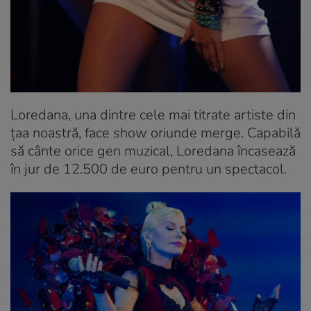
Loredana, una dintre cele mai titrate artiste din
țaa noastră, face show oriunde merge. Capabilă
să cânte orice gen muzical, Loredana încasează
în jur de 12.500 de euro pentru un spectacol.