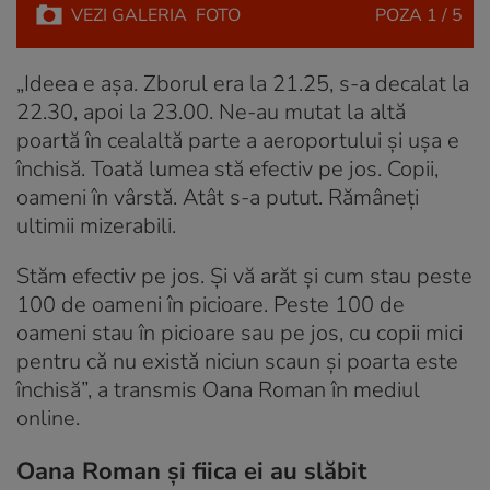
VEZI
GALERIA
FOTO
POZA
1 / 5
„Ideea e așa. Zborul era la 21.25, s-a decalat la
22.30, apoi la 23.00. Ne-au mutat la altă
poartă în cealaltă parte a aeroportului și ușa e
închisă. Toată lumea stă efectiv pe jos. Copii,
oameni în vârstă. Atât s-a putut. Rămâneți
ultimii mizerabili.
Stăm efectiv pe jos. Și vă arăt și cum stau peste
100 de oameni în picioare. Peste 100 de
oameni stau în picioare sau pe jos, cu copii mici
pentru că nu există niciun scaun și poarta este
închisă”, a transmis Oana Roman în mediul
online.
Oana Roman și fiica ei au slăbit