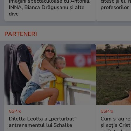
Imagini spectaculoase cu Antonia,
citesc și eu 
INNA, Bianca Drăgușanu și alte
profesorilor
dive
PARTENERI
GSP.ro
GSP.ro
Diletta Leotta a „perturbat”
Cum s-au re
antrenamentul lui Schalke
și soția Cris