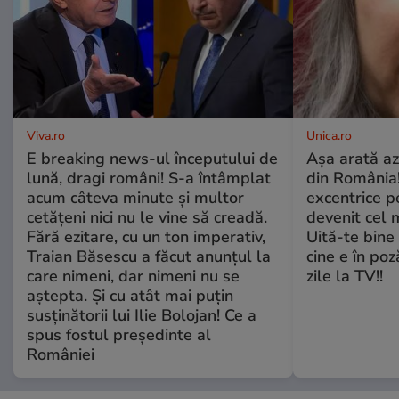
Viva.ro
Unica.ro
E breaking news-ul începutului de
Așa arată az
lună, dragi români! S-a întâmplat
din România!
acum câteva minute și multor
excentrice pe
cetățeni nici nu le vine să creadă.
devenit cel 
Fără ezitare, cu un ton imperativ,
Uită-te bine 
Traian Băsescu a făcut anunțul la
cine e în poz
care nimeni, dar nimeni nu se
zile la TV!!
aștepta. Și cu atât mai puțin
susținătorii lui Ilie Bolojan! Ce a
spus fostul președinte al
României