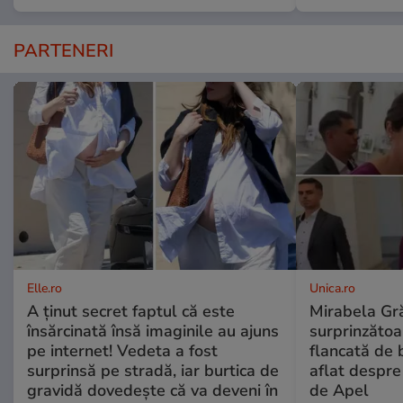
PARTENERI
Elle.ro
Unica.ro
A ținut secret faptul că este
Mirabela Gră
însărcinată însă imaginile au ajuns
surprinzătoar
pe internet! Vedeta a fost
flancată de 
surprinsă pe stradă, iar burtica de
aflat despre
gravidă dovedește că va deveni în
de Apel