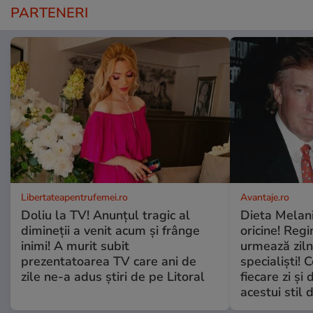
PARTENERI
Libertateapentrufemei.ro
Avantaje.ro
Doliu la TV! Anunțul tragic al
Dieta Melan
dimineții a venit acum și frânge
oricine! Regi
inimi! A murit subit
urmează zilni
prezentatoarea TV care ani de
specialiști! 
zile ne-a adus știri de pe Litoral
fiecare zi și 
acestui stil 