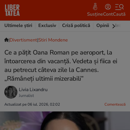
Susține
Cont
Caută
Ultimele știri
Exclusiv
Criză politică
Opinii
Intervi
|
Divertisment
|
Stiri Mondene
Ce a pățit Oana Roman pe aeroport, la
întoarcerea din vacanță. Vedeta și fiica ei
au petrecut câteva zile la Cannes.
„Rămâneți ultimii mizerabili”
Livia Lixandru
Jurnalist
Actualizat pe 06 iul. 2026, 02:02
Comentează