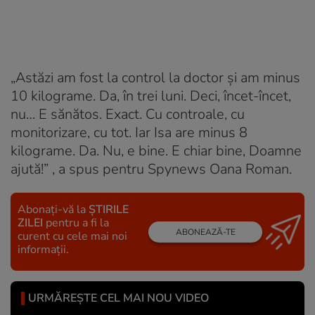
„Astăzi am fost la control la doctor și am minus
10 kilograme. Da, în trei luni. Deci, încet-încet,
nu… E sănătos. Exact. Cu controale, cu
monitorizare, cu tot. Iar Isa are minus 8
kilograme. Da. Nu, e bine. E chiar bine, Doamne
ajută!” , a spus pentru Spynews Oana Roman.
Abonați-vă la
ȘTIRILE
ZILEI
pentru a fi la
ABONEAZĂ-TE
curent cu cele mai noi
informații.
URMĂREȘTE CEL MAI NOU VIDEO