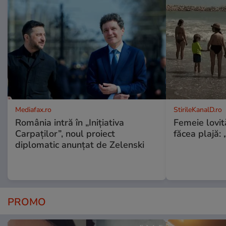
Mediafax.ro
StirileKanalD.ro
România intră în „Inițiativa
Femeie lovit
Carpaților”, noul proiect
făcea plajă: „
diplomatic anunțat de Zelenski
PROMO