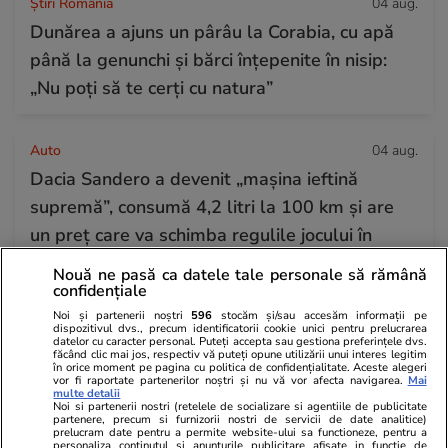
Știri România
04 aug.
Dunărea a ajuns un pârâu la Corabia, cu apă
până la genunchi și bărci înțepenite în nisip:
„Nu poți să te cerți cu natura”
Auto
04 aug.
Dacia Sandero a devenit „mașina ieftină
supremă”, consumă 4,2 litri la 100 km și are
un preț care va schimba regulile jocului în
2026
Nouă ne pasă ca datele tale personale să rămână
confidențiale
Noi și partenerii noștri
596
stocăm și/sau accesăm informații pe
Știri România
04 aug.
dispozitivul dvs., precum identificatorii cookie unici pentru prelucrarea
datelor cu caracter personal. Puteți accepta sau gestiona preferințele dvs.
Ploi torențiale și vijelii în România după valul
făcând clic mai jos, respectiv vă puteți opune utilizării unui interes legitim
în orice moment pe pagina cu politica de confidențialitate. Aceste alegeri
de căldură extremă. Prognoza meteo ANM
vor fi raportate partenerilor noștri și nu vă vor afecta navigarea.
Mai
multe detalii
pentru perioada 4-31 august 2026
Noi si partenerii nostri (retelele de socializare si agentiile de publicitate
partenere, precum si furnizorii nostri de servicii de date analitice)
prelucram date pentru a permite website-ului sa functioneze, pentru a
personaliza continutul si anunturile publicitare afisate in functie de