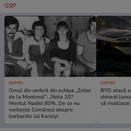
GSP
GSP.RO
GSP.RO
Omul din umbră din echipa „Zeiței
BYD atacă s
de la Montreal”: „Nota 10?
chinezii lans
Meritul Nadiei 80%. De ce nu
să rivalize
vorbește Comăneci despre
barbariile lui Karolyi