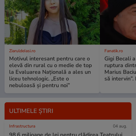
ZiaruldeIasi.ro
Fanatik.ro
Motivul interesant pentru care o
Gigi Becali 
elevă din rural cu o medie de top
ruptura dint
la Evaluarea Națională a ales un
Marius Baciu
liceu tehnologic. „Este o
să intervin”.
nebuloasă și pentru noi”
ULTIMELE ȘTIRI
Infrastructura
04 aug.
98,6 milioane de lei pentru clădirea Teatrului