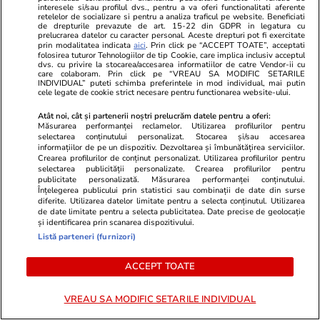
interesele si/sau profilul dvs., pentru a va oferi functionalitati aferente
retelelor de socializare si pentru a analiza traficul pe website. Beneficiati
de drepturile prevazute de art. 15-22 din GDPR in legatura cu
prelucrarea datelor cu caracter personal. Aceste drepturi pot fi exercitate
prin modalitatea indicata
aici
. Prin click pe “ACCEPT TOATE”, acceptati
folosirea tuturor Tehnologiilor de tip Cookie, care implica inclusiv acceptul
dvs. cu privire la stocarea/accesarea informatiilor de catre Vendor-ii cu
care colaboram. Prin click pe “VREAU SA MODIFIC SETARILE
INDIVIDUAL” puteti schimba preferintele in mod individual, mai putin
cele legate de cookie strict necesare pentru functionarea website-ului.
Atât noi, cât și partenerii noștri prelucrăm datele pentru a oferi:
Măsurarea performanței reclamelor. Utilizarea profilurilor pentru
selectarea conținutului personalizat. Stocarea și/sau accesarea
informațiilor de pe un dispozitiv. Dezvoltarea și îmbunătățirea serviciilor.
Crearea profilurilor de conținut personalizat. Utilizarea profilurilor pentru
selectarea publicității personalizate. Crearea profilurilor pentru
Lifestyle
04 aug.
Lifestyle
publicitate personalizată. Măsurarea performanței conținutului.
Înțelegerea publicului prin statistici sau combinații de date din surse
Cel mai frumos sat din lume a
Trucul simpl
diferite. Utilizarea datelor limitate pentru a selecta conținutul. Utilizarea
de date limitate pentru a selecta publicitatea. Date precise de geolocație
strâns peste 50.000 de euro doar
țânțarii tigr
și identificarea prin scanarea dispozitivului.
din amenzi pentru parcare ilegală,
care îi alung
Listă parteneri (furnizori)
după ce a fost asaltat de turiști:
corect
ACCEPT TOATE
„Lasă mașinile pe trotuare”
VREAU SA MODIFIC SETARILE INDIVIDUAL