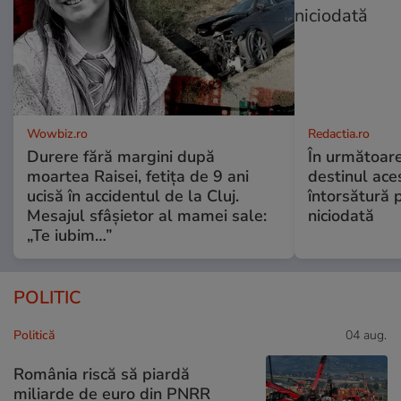
Wowbiz.ro
Redactia.ro
Durere fără margini după
În următoare
moartea Raisei, fetița de 9 ani
destinul ace
ucisă în accidentul de la Cluj.
întorsătură p
Mesajul sfâșietor al mamei sale:
niciodată
„Te iubim…”
POLITIC
Politică
04 aug.
România riscă să piardă
miliarde de euro din PNRR