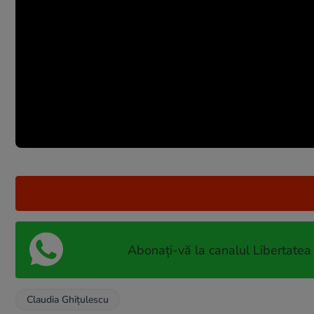
Abonați-vă la canalul Libertatea
Claudia Ghiţulescu