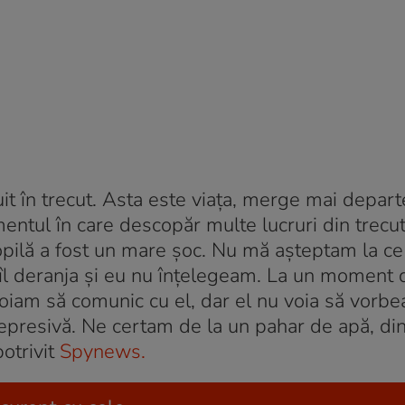
t în trecut. Asta este viaţa, merge mai depart
entul în care descopăr multe lucruri din trecu
opilă a fost un mare şoc. Nu mă aşteptam la ce
 îl deranja şi eu nu înţelegeam. La un moment d
voiam să comunic cu el, dar el nu voia să vorbe
presivă. Ne certam de la un pahar de apă, din 
otrivit
Spynews.