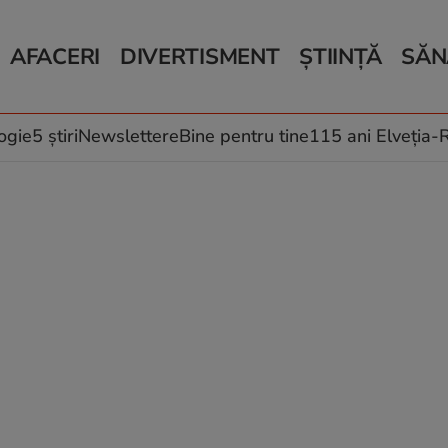
AFACERI
DIVERTISMENT
ȘTIINȚĂ
SĂN
Bani și Afaceri
Monden
Știri Știință
Știri 
Auto
Horoscop
Schimbări climati
Relații
Locuri de muncă
Muzică și Filme
Rețete
ogie
5 știri
Newslettere
Bine pentru tine
115 ani Elveția
Imobiliare.ro
Vacanțe și Cultură
Fructe
eJobs.ro
Îngriji