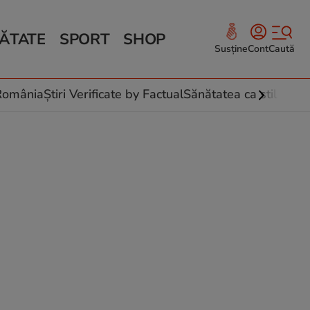
ĂTATE
SPORT
SHOP
Susține
Cont
Caută
Sănătate și Fitness
ce
 culinare
-România
Știri Verificate by Factual
Sănătatea ca stil de vi
 și legume
rea plantelor