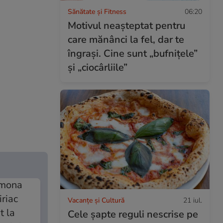
Sănătate și Fitness
06:20
Motivul neașteptat pentru
care mănânci la fel, dar te
îngrași. Cine sunt „bufnițele”
și „ciocârliile”
Vacanțe și Cultură
21 iul.
Cele șapte reguli nescrise pe