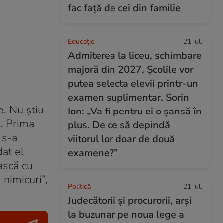
fac față de cei din familie
Educație
21 iul.
Admiterea la liceu, schimbare
majoră din 2027. Școlile vor
putea selecta elevii printr-un
examen suplimentar. Sorin
e. Nu ştiu
Ion: „Va fi pentru ei o șansă în
t. Prima
plus. De ce să depindă
 s-a
viitorul lor doar de două
at el
examene?”
ască cu
nimicuri”,
Politică
21 iul.
Judecătorii și procurorii, arși
la buzunar pe noua lege a