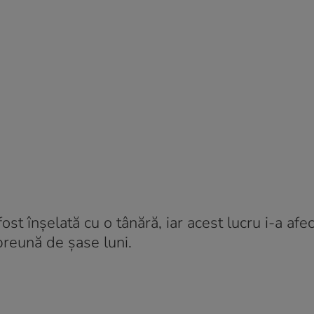
st înșelată cu o tânără, iar acest lucru i-a afe
preună de șase luni.