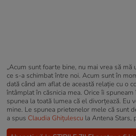
„Acum sunt foarte bine, nu mai vrea să mă ui
ce s-a schimbat între noi. Acum sunt în mom
dată când am aflat de această relaţie cu o c
întâmplat în căsnicia mea. Orice îi spuneam
spunea la toată lumea că el divorţează. Eu 
mine. Le spunea prietenelor mele că sunt de
a spus
Claudia Ghiţulescu
la Antena Stars, p