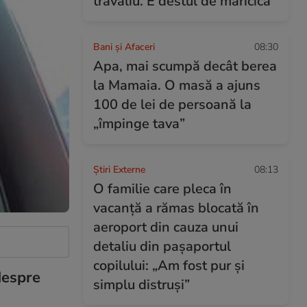
travaliu. E destul de măricică”
Bani și Afaceri
08:30
Apa, mai scumpă decât berea
la Mamaia. O masă a ajuns
100 de lei de persoană la
„împinge tava”
Știri Externe
08:13
O familie care pleca în
vacanță a rămas blocată în
aeroport din cauza unui
detaliu din pașaportul
copilului: „Am fost pur și
despre
simplu distruși”