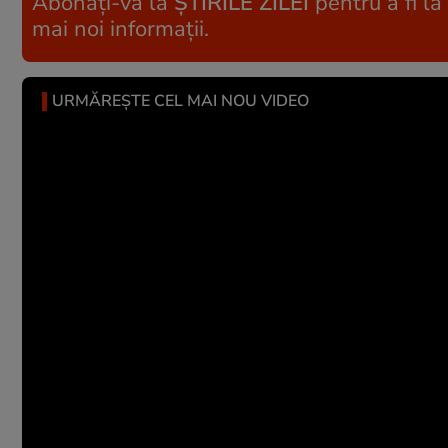
Abonați-vă la
ȘTIRILE ZILEI
pentru a fi la
mai noi informații.
URMĂREȘTE CEL MAI NOU VIDEO