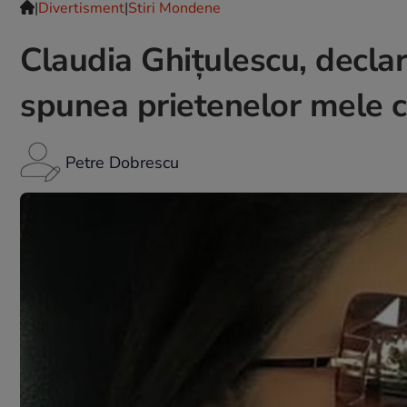
|
Divertisment
|
Stiri Mondene
Claudia Ghițulescu, declar
spunea prietenelor mele c
Petre Dobrescu