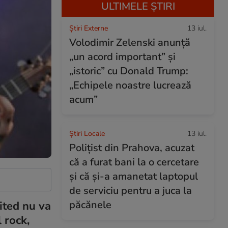
ULTIMELE ȘTIRI
Știri Externe
13 iul.
Volodimir Zelenski anunță
„un acord important” și
„istoric” cu Donald Trump:
„Echipele noastre lucrează
acum”
Știri Locale
13 iul.
Polițist din Prahova, acuzat
că a furat bani la o cercetare
și că și-a amanetat laptopul
de serviciu pentru a juca la
păcănele
ited nu va
 rock,