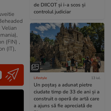
de DIICOT și i-a scos și
controlul judiciar
uveitie
, Beheaded
, Velian
omania),
n (FIN) ,
n (IT),
Lifestyle
13 iul.
Un poștaș a adunat pietre
ciudate timp de 33 de ani și a
construit o operă de artă care
a ajuns să fie apreciată de