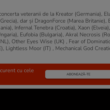
concerta veteranii de la Kreator (Germania), El
t (Grecia), dar și DragonForce (Marea Britanie)
nia), Infernal Tenebra (Croatia), Xaon (Elveia)
Ungaria), Eufobia (Bulgaria), Akral Necrosis (R
(NL), Other Eyes Wise (UK) , Fear of Dominatio
 Lightless Moor (IT) , Mechanical God Creatio
 curent cu cele
ABONEAZĂ-TE