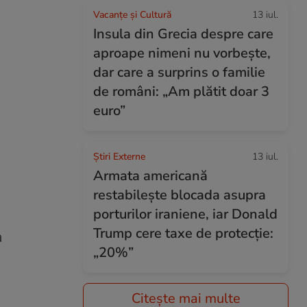
Vacanțe și Cultură
13 iul.
Insula din Grecia despre care
aproape nimeni nu vorbește,
dar care a surprins o familie
de români: „Am plătit doar 3
euro”
Știri Externe
13 iul.
Armata americană
restabilește blocada asupra
porturilor iraniene, iar Donald
Trump cere taxe de protecție:
a
„20%”
Citește mai multe