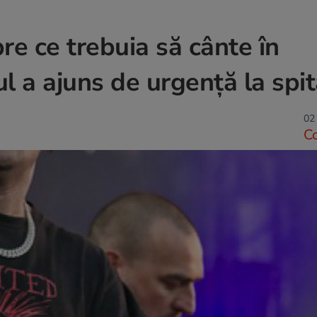
re ce trebuia să cânte în
 a ajuns de urgență la spit
02 
C