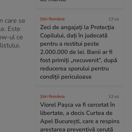
n care se
Știri România
13 iul.
Zeci de angajați la Protecția
le. Este
Copilului, dați în judecată
how-ul ce
pentru a restitui peste
istului.
2.000.000 de lei. Banii ar fi
fost primiți „necuvenit”, după
reducerea sporului pentru
condiții periculoase
Știri România
13 iul.
Viorel Pașca va fi cercetat în
libertate, a decis Curtea de
Apel București, care a respins
arestarea preventivă cerută