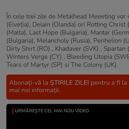
În cele trei zile de Metalhead Meeeting vor 
(Elveția), Delain (Olanda) ori Rotting Chris
(Malta), Last Hope (Bulgaria), Mantar (Germa
(Bulgaria), Melancholy (Rusia), Perihelion (
Dirty Shirt (RO) , Khadaver (SVK) , Spartan 
Winters Verge (CY) , Bleeding Utopia (SWE),
Tears of Martyr (SP) si The Colony (UK).
Abonați-vă la
ȘTIRILE ZILEI
pentru a fi la
mai noi informații.
URMĂREȘTE CEL MAI NOU VIDEO