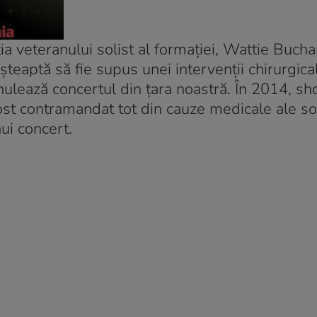
a veteranului solist al formației, Wattie Bucha
așteaptă să fie supus unei intervenții chirurgica
nulează concertul din țara noastră. În 2014, s
ost contramandat tot din cauze medicale ale sol
ui concert.