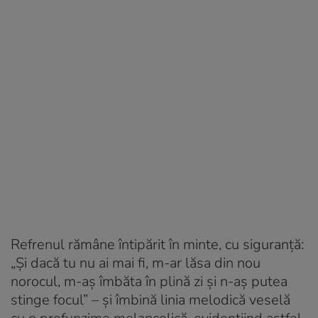
Refrenul rămâne întipărit în minte, cu siguranță:
„Și dacă tu nu ai mai fi, m-ar lăsa din nou
norocul, m-aș îmbăta în plină zi și n-aș putea
stinge focul” – și îmbină linia melodică veselă