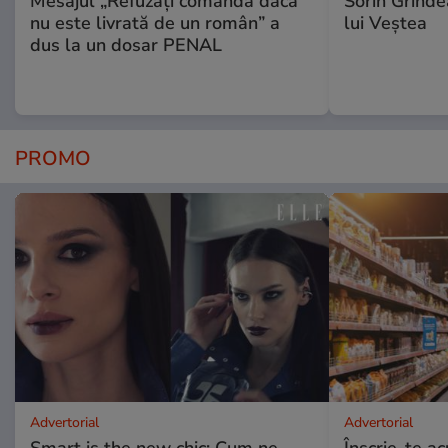
Mesajul „Refuzați comanda dacă
Sorin Grinde
nu este livrată de un român” a
lui Veștea
dus la un dosar PENAL
PROMO
Advertorial
Advertorial