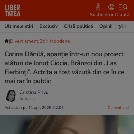
Susține
Cont
Caută
Ultimele știri
Exclusiv
Criză politică
Opinii
Video
|
Divertisment
|
Stiri Mondene
Corina Dănilă, apariție într-un nou proiect
alături de Ionuț Ciocia, Brânzoi din „Las
Fierbinți”. Actrița a fost văzută din ce în ce
mai rar în public
Cristina Pîrvu
Jurnalist
Actualizat pe 11 apr. 2025, 02:06
Comentează