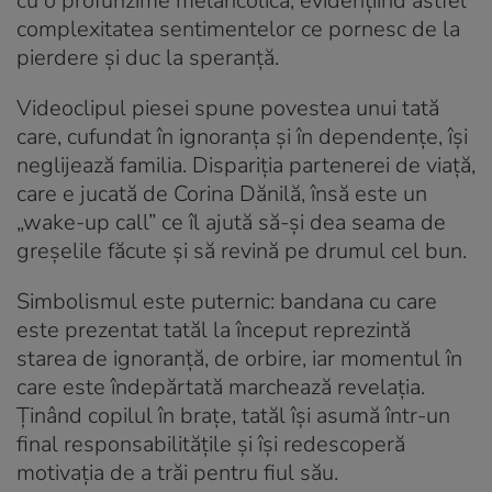
cu o profunzime melancolică, evidențiind astfel
complexitatea sentimentelor ce pornesc de la
pierdere și duc la speranță.
Videoclipul piesei spune povestea unui tată
care, cufundat în ignoranța și în dependențe, își
neglijează familia. Dispariția partenerei de viață,
care e jucată de Corina Dănilă, însă este un
„wake-up call” ce îl ajută să-și dea seama de
greșelile făcute și să revină pe drumul cel bun.
Simbolismul este puternic: bandana cu care
este prezentat tatăl la început reprezintă
starea de ignoranță, de orbire, iar momentul în
care este îndepărtată marchează revelația.
Ținând copilul în brațe, tatăl își asumă într-un
final responsabilitățile și își redescoperă
motivația de a trăi pentru fiul său.