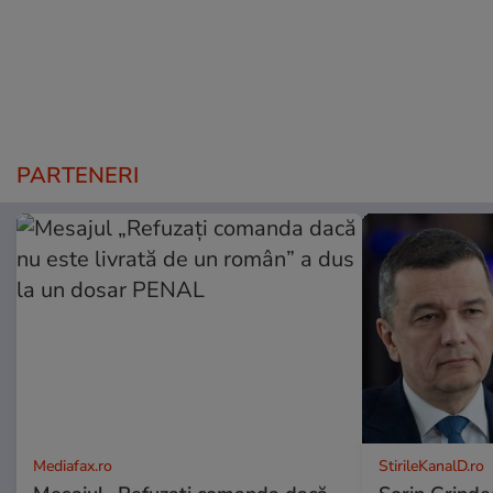
PARTENERI
Mediafax.ro
StirileKanalD.ro