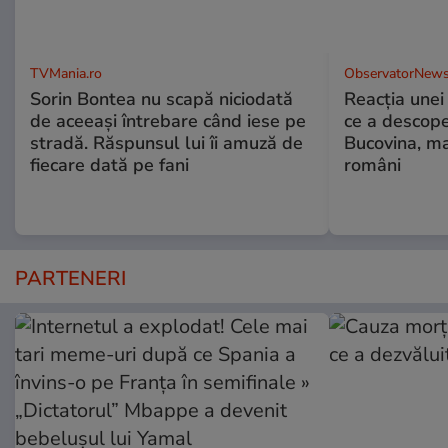
TVMania.ro
ObservatorNews
Sorin Bontea nu scapă niciodată
Reacția unei
de aceeași întrebare când iese pe
ce a descope
stradă. Răspunsul lui îi amuză de
Bucovina, ma
fiecare dată pe fani
români
PARTENERI