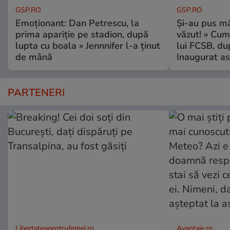
GSP.RO
GSP.RO
Emoționant: Dan Petrescu, la
Și-au pus mâ
prima apariție pe stadion, după
văzut! » Cum
lupta cu boala » Jennnifer l-a ținut
lui FCSB, du
de mână
Inaugurat as
PARTENERI
Libertateapentrufemei.ro
Avantaje.ro