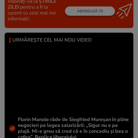
Abonați-vă la
ȘTIRILE
ZILEI
pentru a fi la
ABONEAZĂ-TE
curent cu cele mai noi
informații.
URMĂREȘTE CEL MAI NOU VIDEO
Florin Manole râde de Siegfried Mureșan în pline
negocieri pe legea salarizării: „Sigur nu e pe
plajă. Mi-e greu să cred că e în concediu și bea o
cafea”. Replica liberalului