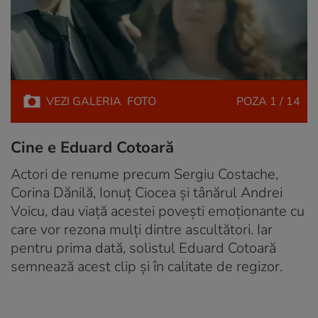
VEZI
GALERIA
FOTO
POZA
1 / 14
Cine e Eduard Cotoară
Actori de renume precum Sergiu Costache,
Corina Dănilă, Ionuț Ciocea și tânărul Andrei
Voicu, dau viață acestei povești emoționante cu
care vor rezona mulți dintre ascultători. Iar
pentru prima dată, solistul Eduard Cotoară
semnează acest clip și în calitate de regizor.