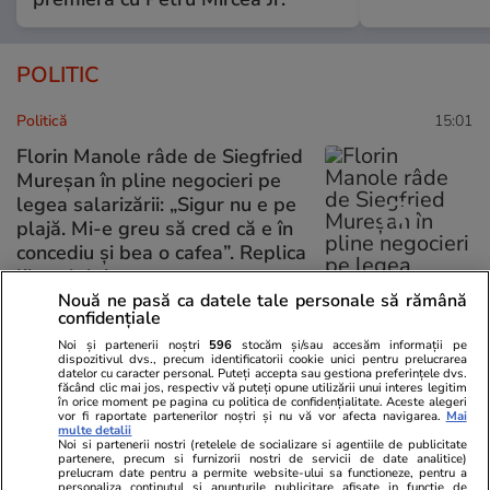
POLITIC
Politică
15:01
Florin Manole râde de Siegfried
Mureșan în pline negocieri pe
legea salarizării: „Sigur nu e pe
plajă. Mi-e greu să cred că e în
concediu și bea o cafea”. Replica
liberalului
Nouă ne pasă ca datele tale personale să rămână
confidențiale
Noi și partenerii noștri
596
stocăm și/sau accesăm informații pe
Politică
07:33
dispozitivul dvs., precum identificatorii cookie unici pentru prelucrarea
datelor cu caracter personal. Puteți accepta sau gestiona preferințele dvs.
făcând clic mai jos, respectiv vă puteți opune utilizării unui interes legitim
în orice moment pe pagina cu politica de confidențialitate. Aceste alegeri
De ce amână Nicușor Dan de
vor fi raportate partenerilor noștri și nu vă vor afecta navigarea.
Mai
peste un an numirea unui șef la
multe detalii
Noi si partenerii nostri (retelele de socializare si agentiile de publicitate
SRI: „Nu cred că a avea un şef
partenere, precum si furnizorii nostri de servicii de date analitice)
prelucram date pentru a permite website-ului sa functioneze, pentru a
civil e așa important”
personaliza continutul si anunturile publicitare afisate in functie de