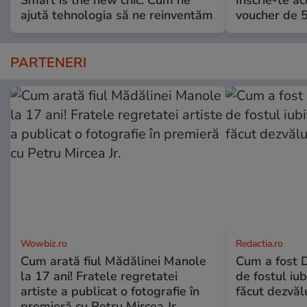
Smart is the new chic: Cum ne
Înscrie-te ac
ajută tehnologia să ne reinventăm
voucher de 5
PARTENERI
Wowbiz.ro
Redactia.ro
Cum arată fiul Mădălinei Manole
Cum a fost D
la 17 ani! Fratele regretatei
de fostul iu
artiste a publicat o fotografie în
făcut dezvălu
premieră cu Petru Mircea Jr.