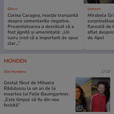
Elle.ro
Unica.ro
Corina Caragea, reacție tranșantă
Mirabela Gră
despre comentariile negative.
surprinzătoar
Prezentatoarea a dezvăluit că a
flancată de 
fost jignită și amenințată: „Un
aflat despre
lucru cred că e important de spus
de Apel
clar...”
MONDEN
Stiri Mondene
17:10
Gestul făcut de Mihaela
Rădulescu la un an de la
moartea lui Felix Baumgartner.
„Este timpul să fiu din nou
fericită”