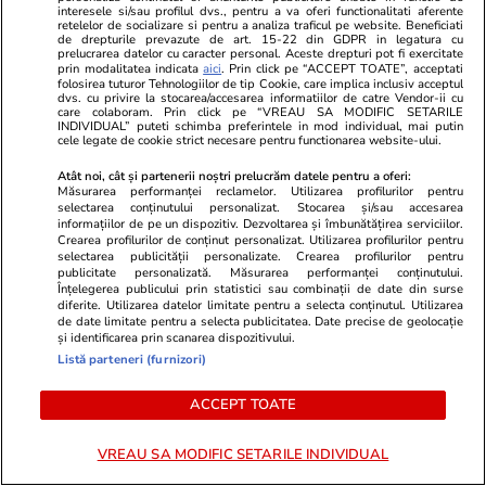
interesele si/sau profilul dvs., pentru a va oferi functionalitati aferente
retelelor de socializare si pentru a analiza traficul pe website. Beneficiati
de drepturile prevazute de art. 15-22 din GDPR in legatura cu
prelucrarea datelor cu caracter personal. Aceste drepturi pot fi exercitate
prin modalitatea indicata
aici
. Prin click pe “ACCEPT TOATE”, acceptati
folosirea tuturor Tehnologiilor de tip Cookie, care implica inclusiv acceptul
PARTENERI
dvs. cu privire la stocarea/accesarea informatiilor de catre Vendor-ii cu
care colaboram. Prin click pe “VREAU SA MODIFIC SETARILE
INDIVIDUAL” puteti schimba preferintele in mod individual, mai putin
cele legate de cookie strict necesare pentru functionarea website-ului.
Atât noi, cât și partenerii noștri prelucrăm datele pentru a oferi:
Măsurarea performanței reclamelor. Utilizarea profilurilor pentru
selectarea conținutului personalizat. Stocarea și/sau accesarea
informațiilor de pe un dispozitiv. Dezvoltarea și îmbunătățirea serviciilor.
Crearea profilurilor de conținut personalizat. Utilizarea profilurilor pentru
selectarea publicității personalizate. Crearea profilurilor pentru
publicitate personalizată. Măsurarea performanței conținutului.
Înțelegerea publicului prin statistici sau combinații de date din surse
diferite. Utilizarea datelor limitate pentru a selecta conținutul. Utilizarea
de date limitate pentru a selecta publicitatea. Date precise de geolocație
și identificarea prin scanarea dispozitivului.
Listă parteneri (furnizori)
ZiaruldeIasi.ro
Fanatik.ro
ACCEPT TOATE
Proiectul imobiliar pregătit lângă
Cine este ro
Lidl Moara de Foc este scos la
PSG, cel mai
vânzare. Dezvoltatorul este
Europa. Tână
VREAU SA MODIFIC SETARILE INDIVIDUAL
asociat în piață cu un alt proiect
fotbalul rom