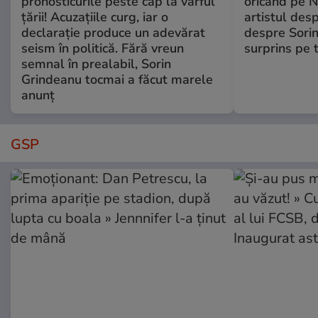
pronosticurile peste cap la vârful
oricând pe N
țării! Acuzațiile curg, iar o
artistul desp
declarație produce un adevărat
despre Sorin
seism în politică. Fără vreun
surprins pe 
semnal în prealabil, Sorin
Grindeanu tocmai a făcut marele
anunț
GSP