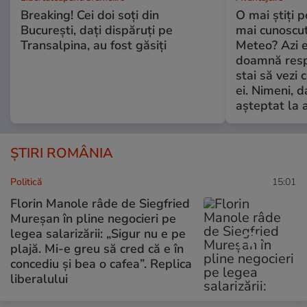
Breaking! Cei doi soți din
O mai știți 
București, dați dispăruți pe
mai cunoscu
Transalpina, au fost găsiți
Meteo? Azi e
doamnă respe
stai să vezi 
ei. Nimeni, d
așteptat la 
ȘTIRI ROMÂNIA
Politică
15:01
Florin Manole râde de Siegfried
Mureșan în pline negocieri pe
legea salarizării: „Sigur nu e pe
plajă. Mi-e greu să cred că e în
concediu și bea o cafea”. Replica
liberalului