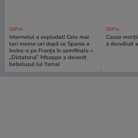
GSP.ro
GSP.ro
Internetul a explodat! Cele mai
Cauza morții
tari meme-uri după ce Spania a
a dezvăluit 
învins-o pe Franța în semifinale »
„Dictatorul” Mbappe a devenit
bebelușul lui Yamal