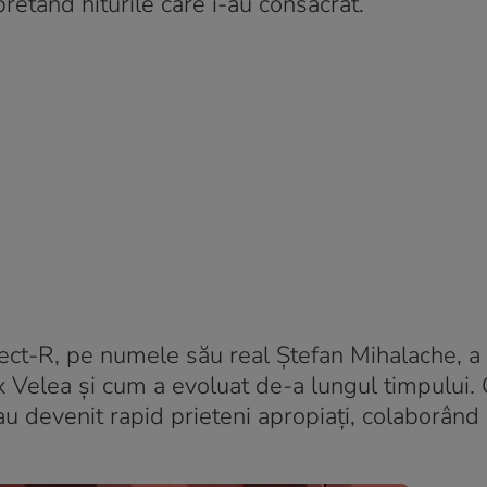
etând hiturile care i-au consacrat.
nect-R, pe numele său real Ștefan Mihalache, a
x Velea și cum a evoluat de-a lungul timpului. 
 au devenit rapid prieteni apropiați, colaborând