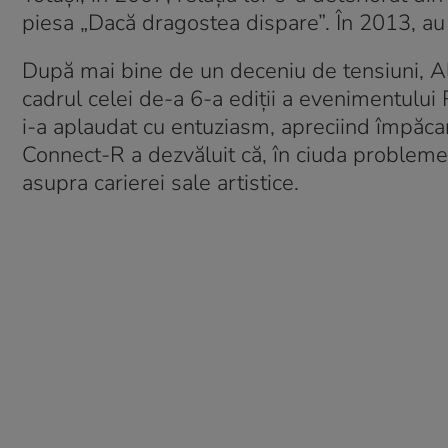
piesa „Dacă dragostea dispare”. În 2013, au î
După mai bine de un deceniu de tensiuni, Ale
cadrul celei de-a 6-a ediții a evenimentulu
i-a aplaudat cu entuziasm, apreciind împăcare
Connect-R a dezvăluit că, în ciuda problemel
asupra carierei sale artistice.