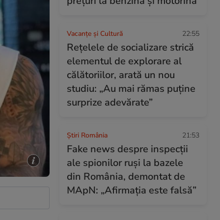
prețuri la benzină și motorină
Vacanțe și Cultură
22:55
Rețelele de socializare strică
elementul de explorare al
călătoriilor, arată un nou
studiu: „Au mai rămas puține
surprize adevărate”
Știri România
21:53
Fake news despre inspecții
ale spionilor ruși la bazele
din România, demontat de
MApN: „Afirmația este falsă”