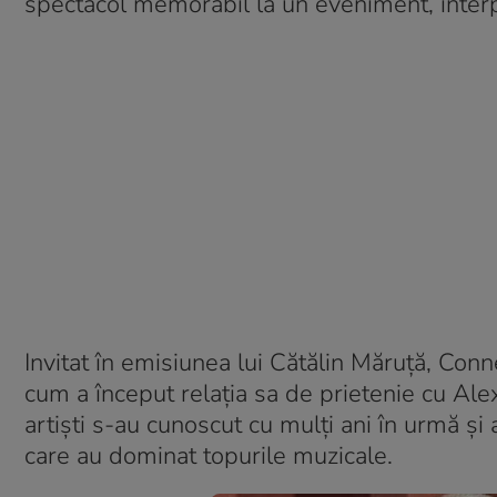
spectacol memorabil la un eveniment, interpr
Invitat în emisiunea lui Cătălin Măruță, Con
cum a început relația sa de prietenie cu Ale
artiști s-au cunoscut cu mulți ani în urmă și
care au dominat topurile muzicale.