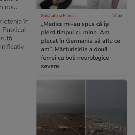
in nou.
Sănătate și Fitness
18:53
ietenia în
„Medicii mi-au spus că își
 Publicul
pierd timpul cu mine. Am
ruță,
plecat în Germania să aflu ce
nificativ
am”. Mărturisirile a două
femei cu boli neurologice
severe