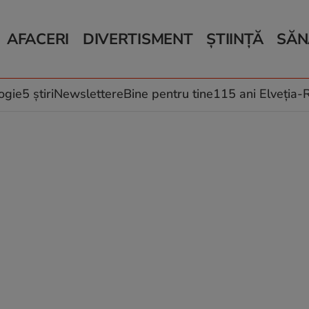
AFACERI
DIVERTISMENT
ȘTIINȚĂ
SĂN
Bani și Afaceri
Monden
Știri Știință
Știri 
Auto
Horoscop
Schimbări climati
Relații
Locuri de muncă
Muzică și Filme
Rețete
ogie
5 știri
Newslettere
Bine pentru tine
115 ani Elveția
Imobiliare.ro
Vacanțe și Cultură
Fructe
eJobs.ro
Îngriji