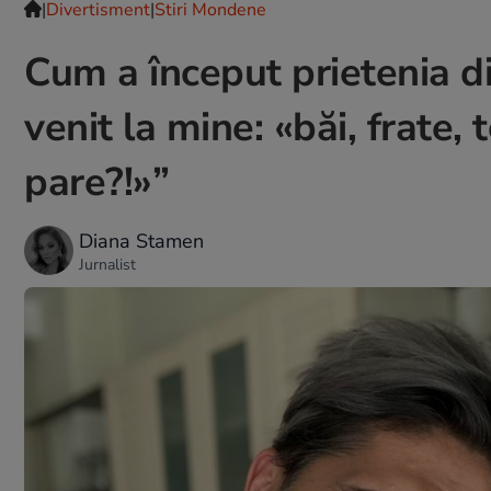
|
Divertisment
|
Stiri Mondene
Cum a început prietenia d
venit la mine: «băi, frate, 
pare?!»”
Diana Stamen
Jurnalist