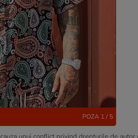
POZA
1 / 5
n cauza unui conflict privind drepturile de autor