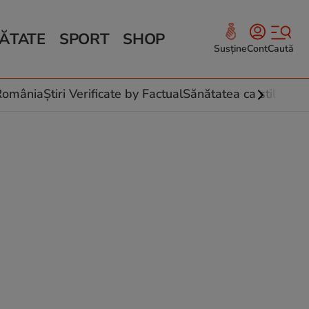
ĂTATE
SPORT
SHOP
Susține
Cont
Caută
Sănătate și Fitness
ce
 culinare
-România
Știri Verificate by Factual
Sănătatea ca stil de vi
 și legume
rea plantelor