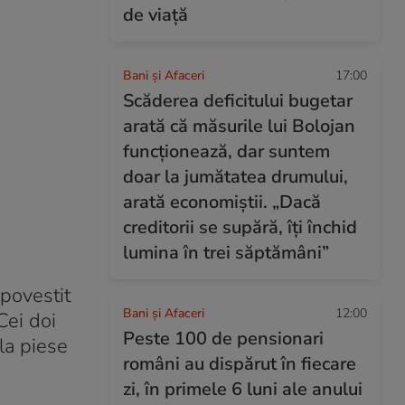
de viață
Bani și Afaceri
17:00
Scăderea deficitului bugetar
arată că măsurile lui Bolojan
funcționează, dar suntem
doar la jumătatea drumului,
arată economiștii. „Dacă
creditorii se supără, îți închid
lumina în trei săptămâni”
 povestit
Bani și Afaceri
12:00
Cei doi
Peste 100 de pensionari
 la piese
români au dispărut în fiecare
zi, în primele 6 luni ale anului