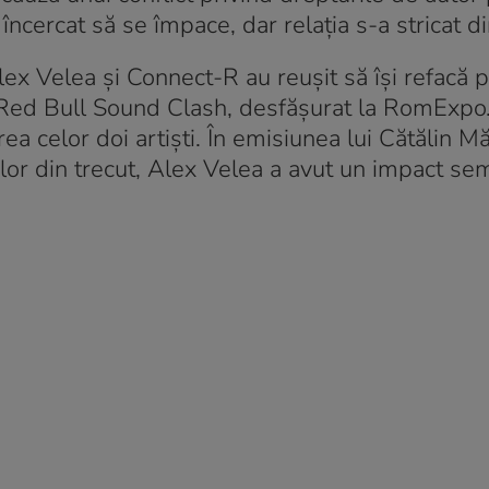
ncercat să se împace, dar relația s-a stricat d
x Velea și Connect-R au reușit să își refacă pr
i Red Bull Sound Clash, desfășurat la RomExpo.
a celor doi artiști. În emisiunea lui Cătălin Mă
or din trecut, Alex Velea a avut un impact sem