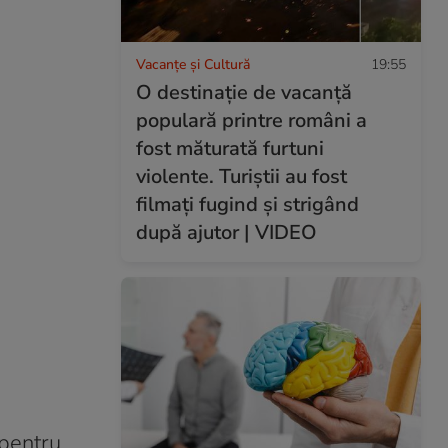
Vacanțe și Cultură
19:55
O destinație de vacanță
populară printre români a
fost măturată furtuni
violente. Turiștii au fost
filmați fugind și strigând
după ajutor | VIDEO
 pentru