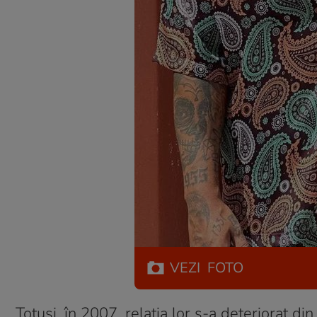
VEZI
FOTO
Totuși, în 2007, relația lor s-a deteriorat di