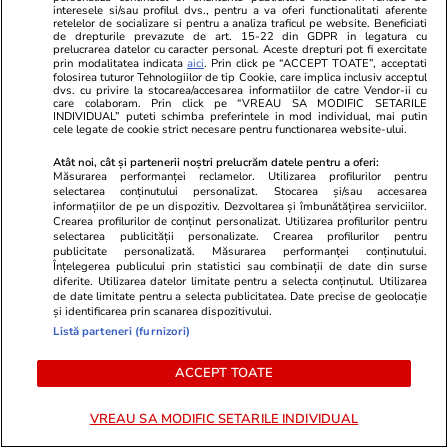
interesele si/sau profilul dvs., pentru a va oferi functionalitati aferente
retelelor de socializare si pentru a analiza traficul pe website. Beneficiati
de drepturile prevazute de art. 15-22 din GDPR in legatura cu
prelucrarea datelor cu caracter personal. Aceste drepturi pot fi exercitate
ULTIMELE ȘTIRI
prin modalitatea indicata
aici
. Prin click pe “ACCEPT TOATE”, acceptati
folosirea tuturor Tehnologiilor de tip Cookie, care implica inclusiv acceptul
dvs. cu privire la stocarea/accesarea informatiilor de catre Vendor-ii cu
care colaboram. Prin click pe “VREAU SA MODIFIC SETARILE
Fotbal
03 aug.
INDIVIDUAL” puteti schimba preferintele in mod individual, mai putin
cele legate de cookie strict necesare pentru functionarea website-ului.
FCSB revine spectaculos cu Farul, scor 2-2, și
urcă pe primul loc în Superliga
Atât noi, cât și partenerii noștri prelucrăm datele pentru a oferi:
Măsurarea performanței reclamelor. Utilizarea profilurilor pentru
selectarea conținutului personalizat. Stocarea și/sau accesarea
informațiilor de pe un dispozitiv. Dezvoltarea și îmbunătățirea serviciilor.
Crearea profilurilor de conținut personalizat. Utilizarea profilurilor pentru
Fotbal
03 aug.
selectarea publicității personalizate. Crearea profilurilor pentru
publicitate personalizată. Măsurarea performanței conținutului.
Lamine Yamal, criticat după un mic-dejun luat
Înțelegerea publicului prin statistici sau combinații de date din surse
la un restaurant din Madrid. Angajații au trăit
diferite. Utilizarea datelor limitate pentru a selecta conținutul. Utilizarea
de date limitate pentru a selecta publicitatea. Date precise de geolocație
un adevărat „iad”
și identificarea prin scanarea dispozitivului.
Listă parteneri (furnizori)
ACCEPT TOATE
Știri Externe
03 aug.
Un proprietar s-a mutat peste chiriașii care
VREAU SA MODIFIC SETARILE INDIVIDUAL
refuzau să plece: cum a reușit să își recupereze