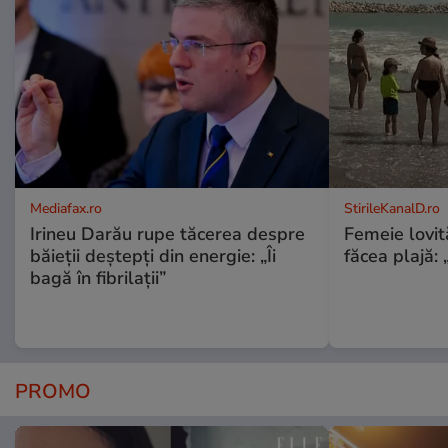
Mediafax.ro
StirileKanalD.ro
Irineu Darău rupe tăcerea despre
Femeie lovit
băieții deștepți din energie: „Îi
făcea plajă: „
bagă în fibrilații”
PROMO