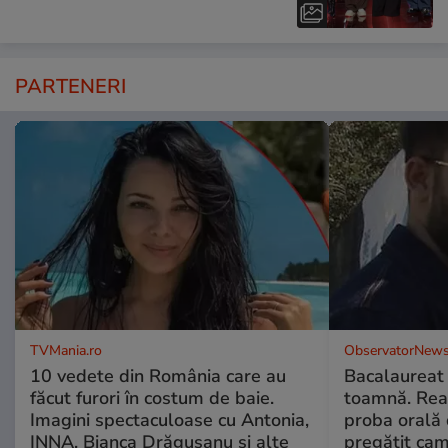
PARTENERI
TVMania.ro
ObservatorNews
10 vedete din România care au
Bacalaureat
făcut furori în costum de baie.
toamnă. Reac
Imagini spectaculoase cu Antonia,
proba orală
INNA, Bianca Drăgușanu și alte
pregătit ca