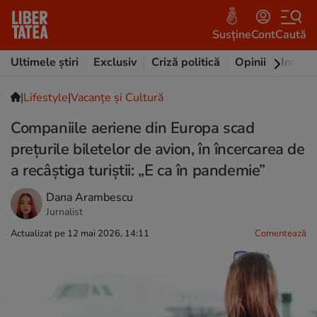
Susține
Cont
Caută
Ultimele știri
Exclusiv
Criză politică
Opinii
Intervi
|
Lifestyle
|
Vacanțe și Cultură
Companiile aeriene din Europa scad
prețurile biletelor de avion, în încercarea de
a recâștiga turiștii: „E ca în pandemie”
Dana Arambescu
Jurnalist
Actualizat pe 12 mai 2026, 14:11
Comentează