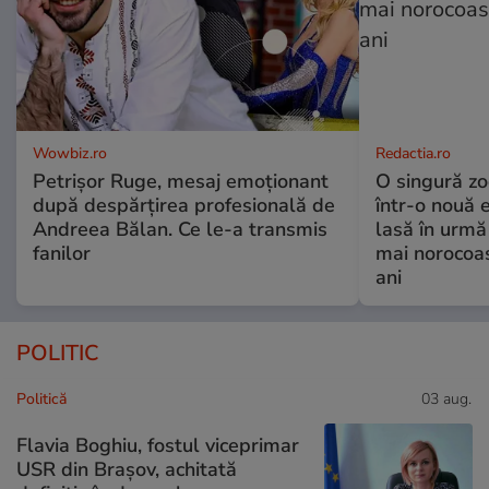
Wowbiz.ro
Redactia.ro
Petrișor Ruge, mesaj emoționant
O singură zo
după despărțirea profesională de
într-o nouă 
Andreea Bălan. Ce le-a transmis
lasă în urmă 
fanilor
mai norocoas
ani
POLITIC
Politică
03 aug.
Flavia Boghiu, fostul viceprimar
USR din Brașov, achitată