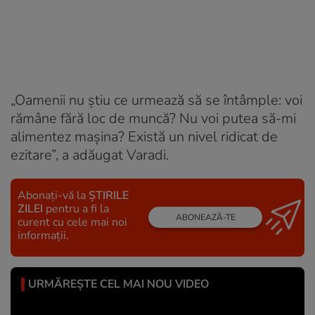
„Oamenii nu știu ce urmează să se întâmple: voi
rămâne fără loc de muncă? Nu voi putea să-mi
alimentez mașina? Există un nivel ridicat de
ezitare”, a adăugat Varadi.
Abonați-vă la
ȘTIRILE
ZILEI
pentru a fi la
ABONEAZĂ-TE
curent cu cele mai noi
informații.
URMĂREȘTE CEL MAI NOU VIDEO