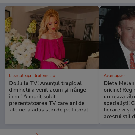
Libertateapentrufemei.ro
Avantaje.ro
Doliu la TV! Anunțul tragic al
Dieta Melan
dimineții a venit acum și frânge
oricine! Regi
inimi! A murit subit
urmează zilni
prezentatoarea TV care ani de
specialiști! 
zile ne-a adus știri de pe Litoral
fiecare zi și 
acestui stil 