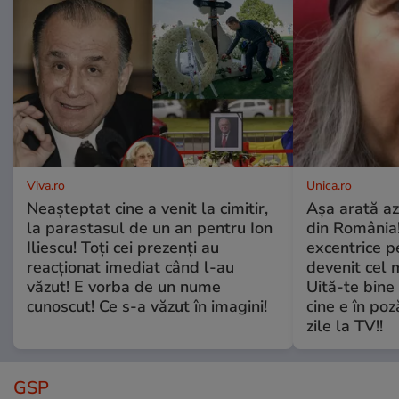
Viva.ro
Unica.ro
Neașteptat cine a venit la cimitir,
Așa arată az
la parastasul de un an pentru Ion
din România!
Iliescu! Toți cei prezenți au
excentrice pe
reacționat imediat când l-au
devenit cel 
văzut! E vorba de un nume
Uită-te bine 
cunoscut! Ce s-a văzut în imagini!
cine e în poz
zile la TV!!
GSP