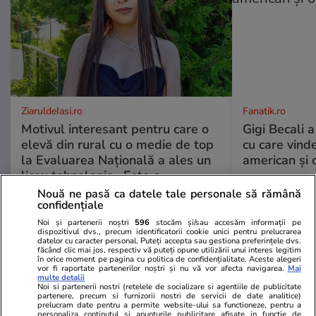
ZiaruldeIasi.ro
Fanatik.ro
Motivul interesant pentru care o
Gigi Becali a
elevă din rural cu o medie de top
cu care vind
la Evaluarea Națională a ales un
american și o
liceu tehnologic. „Este o
nebuloasă și pentru noi”
Nouă ne pasă ca datele tale personale să rămână
confidențiale
Noi și partenerii noștri
596
stocăm și/sau accesăm informații pe
dispozitivul dvs., precum identificatorii cookie unici pentru prelucrarea
datelor cu caracter personal. Puteți accepta sau gestiona preferințele dvs.
Vrei să îți fac o rețetă?
făcând clic mai jos, respectiv vă puteți opune utilizării unui interes legitim
în orice moment pe pagina cu politica de confidențialitate. Aceste alegeri
vor fi raportate partenerilor noștri și nu vă vor afecta navigarea.
Mai
multe detalii
Noi si partenerii nostri (retelele de socializare si agentiile de publicitate
partenere, precum si furnizorii nostri de servicii de date analitice)
prelucram date pentru a permite website-ului sa functioneze, pentru a
personaliza continutul si anunturile publicitare afisate in functie de