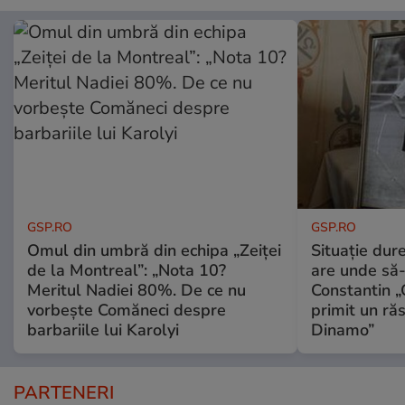
GSP.RO
GSP.RO
Omul din umbră din echipa „Zeiței
Situație dur
de la Montreal”: „Nota 10?
are unde să-
Meritul Nadiei 80%. De ce nu
Constantin 
vorbește Comăneci despre
primit un ră
barbariile lui Karolyi
Dinamo”
PARTENERI