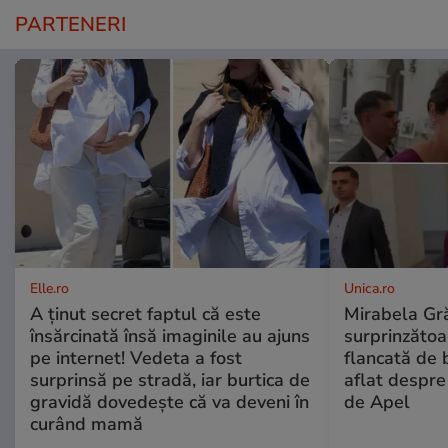
PARTENERI
Elle.ro
Unica.ro
A ținut secret faptul că este
Mirabela Gră
însărcinată însă imaginile au ajuns
surprinzătoar
pe internet! Vedeta a fost
flancată de 
surprinsă pe stradă, iar burtica de
aflat despre
gravidă dovedește că va deveni în
de Apel
curând mamă