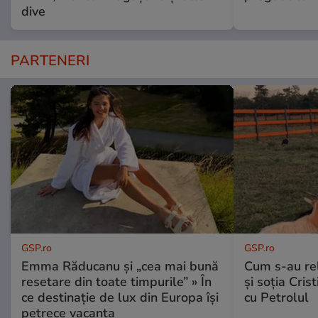
dive
PARTENERI
GSP.ro
GSP.ro
Emma Răducanu și „cea mai bună
Cum s-au re
resetare din toate timpurile” » În
și soția Cris
ce destinație de lux din Europa își
cu Petrolul
petrece vacanța