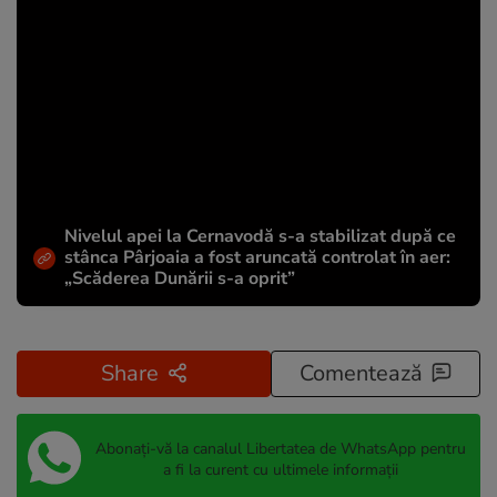
Nivelul apei la Cernavodă s-a stabilizat după ce
stânca Pârjoaia a fost aruncată controlat în aer:
„Scăderea Dunării s-a oprit”
Share
Comentează
Abonați-vă la canalul Libertatea de WhatsApp pentru
a fi la curent cu ultimele informații