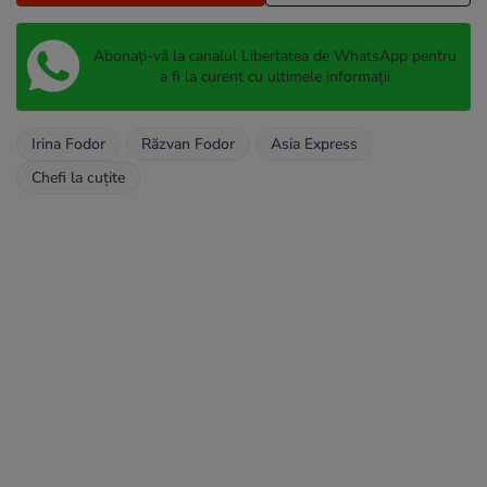
Abonați-vă la canalul Libertatea de WhatsApp pentru
a fi la curent cu ultimele informații
Irina Fodor
Răzvan Fodor
Asia Express
Chefi la cuțite