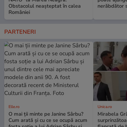
Obstacolul neașteptat în calea
nerăbdător s
României
PARTENERI
Elle.ro
Unica.ro
O mai ții minte pe Janine Sârbu?
Mirabela Gră
Cum arată și cu ce se ocupă acum
surprinzătoar
fosta soție a lui Adrian Sârbu și
flancată de 