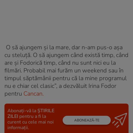
O să ajungem și la mare, dar n-am pus-o așa
cu steluță. O să ajungem când există timp, când
are și Fodorică timp, când nu sunt nici eu la
filmări. Probabil mai furăm un weekend sau în
timpul săptămânii pentru că la mine programul
nu e chiar cel clasic”, a dezvăluit Irina Fodor
pentru
Cancan.
Abonați-vă la
ȘTIRILE
ZILEI
pentru a fi la
ABONEAZĂ-TE
curent cu cele mai noi
informații.