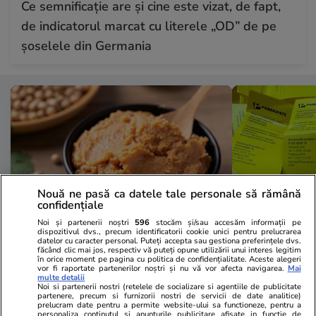
Ce semnificație are și cine este vizat, de fapt,
de indicatorul marcat cu literele „OD” de pe
șoselele din Germania
Nouă ne pasă ca datele tale personale să rămână
confidențiale
Noi și partenerii noștri
596
stocăm și/sau accesăm informații pe
dispozitivul dvs., precum identificatorii cookie unici pentru prelucrarea
datelor cu caracter personal. Puteți accepta sau gestiona preferințele dvs.
Lifestyle
10:31
Lifestyle
făcând clic mai jos, respectiv vă puteți opune utilizării unui interes legitim
în orice moment pe pagina cu politica de confidențialitate. Aceste alegeri
Ce e pasta de soia și la ce se
Un parcagiu
vor fi raportate partenerilor noștri și nu vă vor afecta navigarea.
Mai
multe detalii
folosește
Ferrariuri pa
Noi si partenerii nostri (retelele de socializare si agentiile de publicitate
partenere, precum si furnizorii nostri de servicii de date analitice)
neregulament
prelucram date pentru a permite website-ului sa functioneze, pentru a
personaliza continutul si anunturile publicitare afisate in functie de