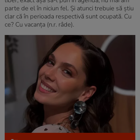
liber, exact așa să-l pun în agendă, nu mai am
parte de el în niciun fel. Și atunci trebuie să știu
clar că în perioada respectivă sunt ocupată. Cu
ce? Cu vacanța (n.r. râde).