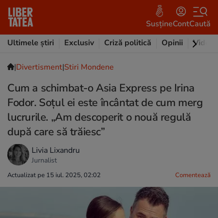
Susține
Cont
Caută
Ultimele știri
Exclusiv
Criză politică
Opinii
Video
|
Divertisment
|
Stiri Mondene
Cum a schimbat-o Asia Express pe Irina
Fodor. Soțul ei este încântat de cum merg
lucrurile. „Am descoperit o nouă regulă
după care să trăiesc”
Livia Lixandru
Jurnalist
Actualizat pe 15 iul. 2025, 02:02
Comentează