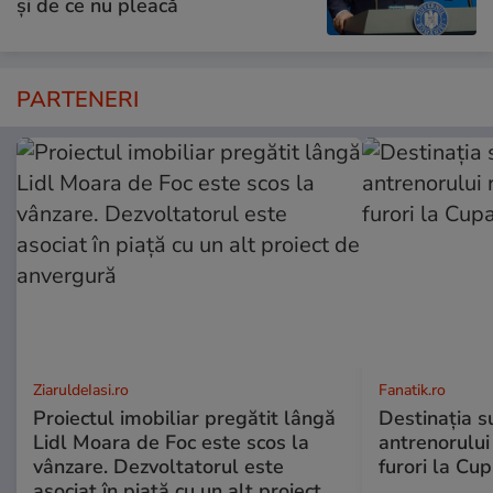
și de ce nu pleacă
PARTENERI
ZiaruldeIasi.ro
Fanatik.ro
Proiectul imobiliar pregătit lângă
Destinația s
Lidl Moara de Foc este scos la
antrenorului
vânzare. Dezvoltatorul este
furori la Cu
asociat în piață cu un alt proiect