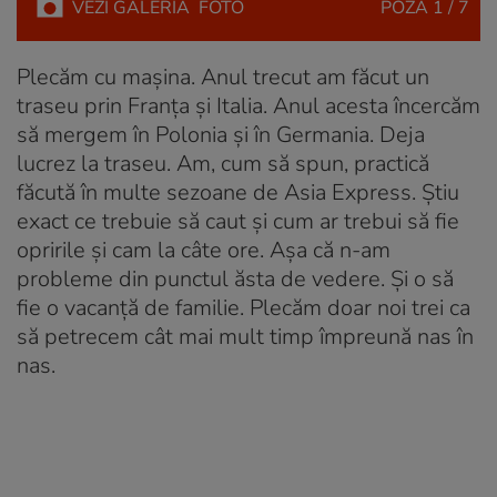
VEZI
GALERIA
FOTO
POZA
1 / 7
Plecăm cu mașina. Anul trecut am făcut un
traseu prin Franța și Italia. Anul acesta încercăm
să mergem în Polonia și în Germania. Deja
lucrez la traseu. Am, cum să spun, practică
făcută în multe sezoane de Asia Express. Știu
exact ce trebuie să caut și cum ar trebui să fie
opririle și cam la câte ore. Așa că n-am
probleme din punctul ăsta de vedere. Și o să
fie o vacanță de familie. Plecăm doar noi trei ca
să petrecem cât mai mult timp împreună nas în
nas.