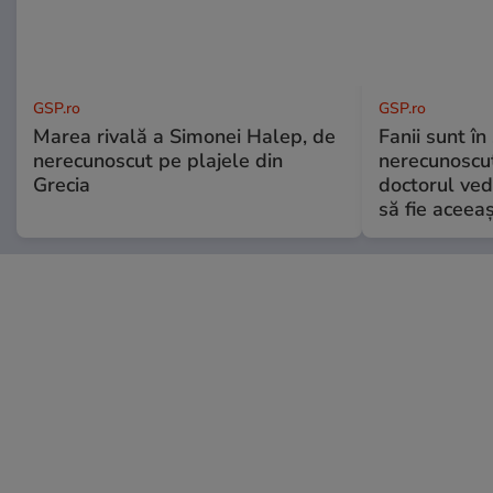
GSP.ro
GSP.ro
Marea rivală a Simonei Halep, de
Fanii sunt în 
nerecunoscut pe plajele din
nerecunoscut
Grecia
doctorul ved
să fie aceea