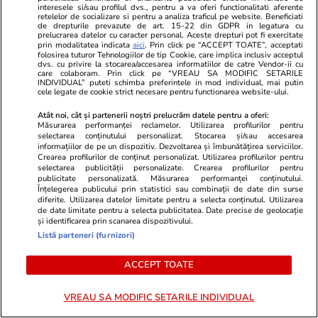
interesele si/sau profilul dvs., pentru a va oferi functionalitati aferente
obligat să a
retelelor de socializare si pentru a analiza traficul pe website. Beneficiati
de drepturile prevazute de art. 15-22 din GDPR in legatura cu
sancțiunile
prelucrarea datelor cu caracter personal. Aceste drepturi pot fi exercitate
prin modalitatea indicata
aici
. Prin click pe “ACCEPT TOATE”, acceptati
folosirea tuturor Tehnologiilor de tip Cookie, care implica inclusiv acceptul
dvs. cu privire la stocarea/accesarea informatiilor de catre Vendor-ii cu
care colaboram. Prin click pe “VREAU SA MODIFIC SETARILE
INDIVIDUAL” puteti schimba preferintele in mod individual, mai putin
Lifestyle
18 iul.
cele legate de cookie strict necesare pentru functionarea website-ului.
Atât noi, cât și partenerii noștri prelucrăm datele pentru a oferi:
Măsurarea performanței reclamelor. Utilizarea profilurilor pentru
Semnele deshidratării și cum să
selectarea conținutului personalizat. Stocarea și/sau accesarea
informațiilor de pe un dispozitiv. Dezvoltarea și îmbunătățirea serviciilor.
o previi
Crearea profilurilor de conținut personalizat. Utilizarea profilurilor pentru
selectarea publicității personalizate. Crearea profilurilor pentru
publicitate personalizată. Măsurarea performanței conținutului.
Înțelegerea publicului prin statistici sau combinații de date din surse
diferite. Utilizarea datelor limitate pentru a selecta conținutul. Utilizarea
de date limitate pentru a selecta publicitatea. Date precise de geolocație
și identificarea prin scanarea dispozitivului.
Lifestyle
17 iul.
Listă parteneri (furnizori)
ACCEPT TOATE
De ce să nu păstrezi cartofii
VREAU SA MODIFIC SETARILE INDIVIDUAL
lângă ceapă