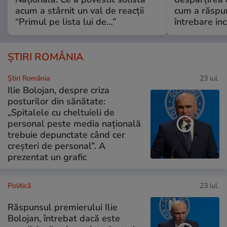
acum a stârnit un val de reacții
cum a răspu
“Primul pe lista lui de…”
întrebare i
ȘTIRI ROMÂNIA
Știri România
23 iul.
Ilie Bolojan, despre criza
posturilor din sănătate:
„Spitalele cu cheltuieli de
personal peste media națională
trebuie depunctate când cer
creșteri de personal”. A
prezentat un grafic
Politică
23 iul.
Răspunsul premierului Ilie
Bolojan, întrebat dacă este