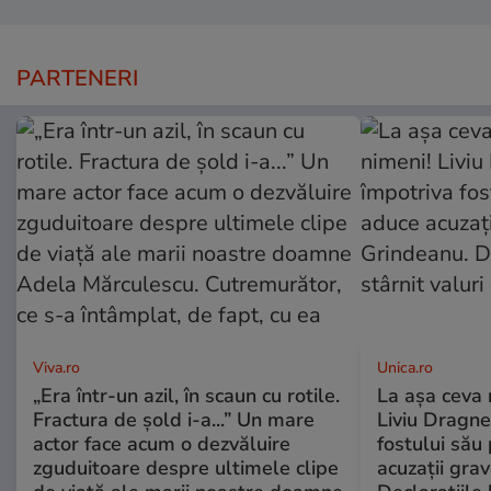
PARTENERI
Viva.ro
Unica.ro
„Era într-un azil, în scaun cu rotile.
La așa ceva 
Fractura de șold i-a...” Un mare
Liviu Dragne
actor face acum o dezvăluire
fostului său 
zguduitoare despre ultimele clipe
acuzații grav