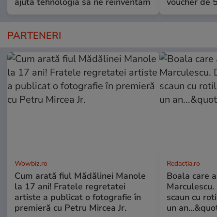
ajută tehnologia să ne reinventăm
voucher de 5
PARTENERI
Wowbiz.ro
Redactia.ro
Cum arată fiul Mădălinei Manole
Boala care 
la 17 ani! Fratele regretatei
Marculescu. 
artiste a publicat o fotografie în
scaun cu rot
premieră cu Petru Mircea Jr.
un an...&quo