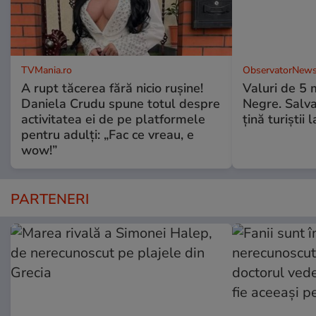
TVMania.ro
ObservatorNews
A rupt tăcerea fără nicio rușine!
Valuri de 5 m
Daniela Crudu spune totul despre
Negre. Salva
activitatea ei de pe platformele
ţină turiştii 
pentru adulți: „Fac ce vreau, e
wow!”
PARTENERI