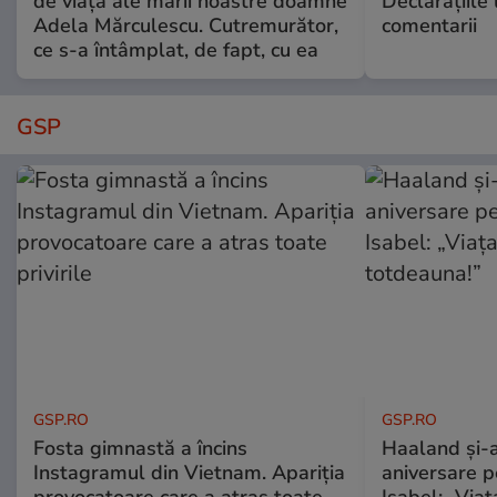
de viață ale marii noastre doamne
Declarațiile 
Adela Mărculescu. Cutremurător,
comentarii
ce s-a întâmplat, de fapt, cu ea
GSP
GSP.RO
GSP.RO
Fosta gimnastă a încins
Haaland și-a
Instagramul din Vietnam. Apariția
aniversare pe
provocatoare care a atras toate
Isabel: „Via