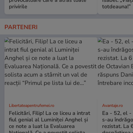
privirile
totdeauna!”
PARTENERI
Libertateapentrufemei.ro
Avantaje.ro
Felicitări, Filip! La ce liceu a intrat
Ea - 52, el 
fiul genial al Luminiței Anghel și
s-au îndrăgos
ce note a luat la Evaluarea
rezistat. La 
Națională. Ce a povestit solista
despărțirea 