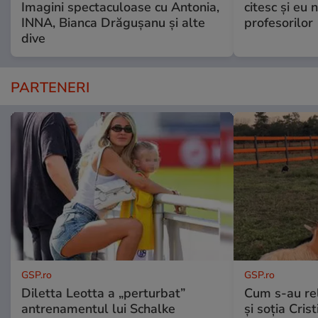
Imagini spectaculoase cu Antonia,
citesc și eu 
INNA, Bianca Drăgușanu și alte
profesorilor
dive
PARTENERI
GSP.ro
GSP.ro
Diletta Leotta a „perturbat”
Cum s-au re
antrenamentul lui Schalke
și soția Cris