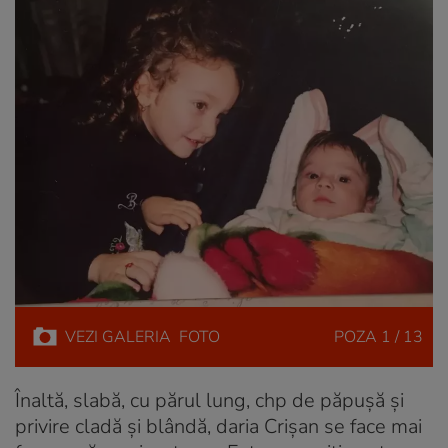
VEZI
GALERIA
FOTO
POZA
1 / 13
Înaltă, slabă, cu părul lung, chp de păpușă și
privire cladă și blândă, daria Crișan se face mai