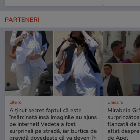
PARTENERI
Elle.ro
Unica.ro
A ținut secret faptul că este
Mirabela Gră
însărcinată însă imaginile au ajuns
surprinzătoar
pe internet! Vedeta a fost
flancată de 
surprinsă pe stradă, iar burtica de
aflat despre
gravidă dovedește că va deveni în
de Apel