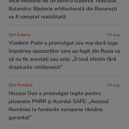
98,6 milioane de lei pentru clădirea Teatrului
Bulandra: Bijuteria arhitecturală din București
va fi complet reabilitată
Știri Externe
04 aug.
Vladimir Putin a promulgat cea mai dură lege
împotriva opozanților care au fugit din Rusia ca
să nu fie arestați sau uciși. „Îi lasă efectiv fără
drepturile cetățenești”
Știri România
04 aug.
Nicușor Dan a promulgat legile pentru
jaloanele PNRR și Acordul SAFE: „Accesul
României la fondurile europene rămâne
garantat”