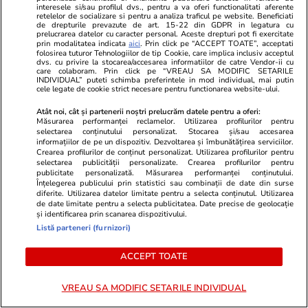
interesele si/sau profilul dvs., pentru a va oferi functionalitati aferente
retelelor de socializare si pentru a analiza traficul pe website. Beneficiati
de drepturile prevazute de art. 15-22 din GDPR in legatura cu
prelucrarea datelor cu caracter personal. Aceste drepturi pot fi exercitate
prin modalitatea indicata
aici
. Prin click pe “ACCEPT TOATE”, acceptati
folosirea tuturor Tehnologiilor de tip Cookie, care implica inclusiv acceptul
dvs. cu privire la stocarea/accesarea informatiilor de catre Vendor-ii cu
care colaboram. Prin click pe “VREAU SA MODIFIC SETARILE
INDIVIDUAL” puteti schimba preferintele in mod individual, mai putin
cele legate de cookie strict necesare pentru functionarea website-ului.
Atât noi, cât și partenerii noștri prelucrăm datele pentru a oferi:
Măsurarea performanței reclamelor. Utilizarea profilurilor pentru
selectarea conținutului personalizat. Stocarea și/sau accesarea
informațiilor de pe un dispozitiv. Dezvoltarea și îmbunătățirea serviciilor.
Crearea profilurilor de conținut personalizat. Utilizarea profilurilor pentru
selectarea publicității personalizate. Crearea profilurilor pentru
publicitate personalizată. Măsurarea performanței conținutului.
Lifestyle
04 aug.
Lifestyle
Înțelegerea publicului prin statistici sau combinații de date din surse
Cel mai frumos sat din lume a
Trucul simpl
diferite. Utilizarea datelor limitate pentru a selecta conținutul. Utilizarea
de date limitate pentru a selecta publicitatea. Date precise de geolocație
strâns peste 50.000 de euro doar
țânțarii tigr
și identificarea prin scanarea dispozitivului.
Listă parteneri (furnizori)
din amenzi pentru parcare ilegală,
care îi alung
după ce a fost asaltat de turiști:
corect
ACCEPT TOATE
„Lasă mașinile pe trotuare”
VREAU SA MODIFIC SETARILE INDIVIDUAL