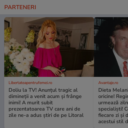
PARTENERI
Libertateapentrufemei.ro
Avantaje.ro
Doliu la TV! Anunțul tragic al
Dieta Melan
dimineții a venit acum și frânge
oricine! Regi
inimi! A murit subit
urmează zilni
prezentatoarea TV care ani de
specialiști! 
zile ne-a adus știri de pe Litoral
fiecare zi și 
acestui stil 