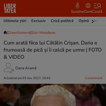
Susține
Cont
Caută
Ultimele știri
Exclusiv
Criză politică
Opinii
Intervi
|
Divertisment
|
Stiri Mondene
Cum arată fiica lui Cătălin Crișan. Daria e
frumoasă de pică și îi calcă pe urme | FOTO
& VIDEO
Dana Aramă
Actualizat pe 03 nov. 2017, 18:42
Comentează