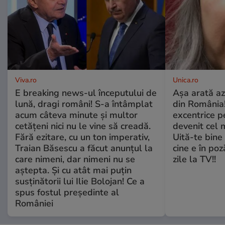
Viva.ro
Unica.ro
E breaking news-ul începutului de
Așa arată az
lună, dragi români! S-a întâmplat
din România!
acum câteva minute și multor
excentrice pe
cetățeni nici nu le vine să creadă.
devenit cel 
Fără ezitare, cu un ton imperativ,
Uită-te bine 
Traian Băsescu a făcut anunțul la
cine e în poz
care nimeni, dar nimeni nu se
zile la TV!!
aștepta. Și cu atât mai puțin
susținătorii lui Ilie Bolojan! Ce a
spus fostul președinte al
României