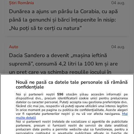
Știri România
04 aug.
Dunărea a ajuns un pârâu la Corabia, cu apă
până la genunchi și bărci înțepenite în nisip:
„Nu poți să te cerți cu natura”
Auto
04 aug.
Dacia Sandero a devenit „mașina ieftină
supremă”, consumă 4,2 litri la 100 km și are
un preț care va schimba regulile jocului în
2026
Nouă ne pasă ca datele tale personale să rămână
confidențiale
Noi și partenerii noștri
596
stocăm și/sau accesăm informații pe
dispozitivul dvs., precum identificatorii cookie unici pentru prelucrarea
Știri România
04 aug.
datelor cu caracter personal. Puteți accepta sau gestiona preferințele dvs.
făcând clic mai jos, respectiv vă puteți opune utilizării unui interes legitim
Ploi torențiale și vijelii în România după valul
în orice moment pe pagina cu politica de confidențialitate. Aceste alegeri
vor fi raportate partenerilor noștri și nu vă vor afecta navigarea.
Mai
de căldură extremă. Prognoza meteo ANM
multe detalii
Noi si partenerii nostri (retelele de socializare si agentiile de publicitate
pentru perioada 4-31 august 2026
partenere, precum si furnizorii nostri de servicii de date analitice)
prelucram date pentru a permite website-ului sa functioneze, pentru a
personaliza continutul si anunturile publicitare afisate in functie de