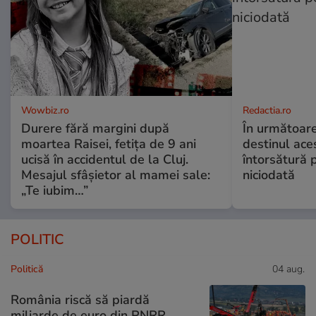
Wowbiz.ro
Redactia.ro
Durere fără margini după
În următoare
moartea Raisei, fetița de 9 ani
destinul ace
ucisă în accidentul de la Cluj.
întorsătură p
Mesajul sfâșietor al mamei sale:
niciodată
„Te iubim…”
POLITIC
Politică
04 aug.
România riscă să piardă
miliarde de euro din PNRR