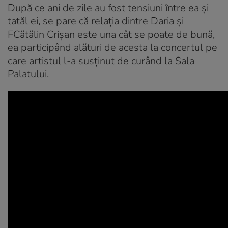
După ce ani de zile au fost tensiuni între ea și
tatăl ei, se pare că relația dintre Daria și
FCătălin Crișan este una cât se poate de bună,
ea participând alături de acesta la concertul pe
care artistul l-a susținut de curând la Sala
Palatului.