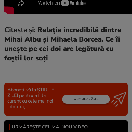
Citește și:
Relația incredibilă dintre
Mihai Albu și Mihaela Borcea. Ce îi
unește pe cei doi are legătură cu
foștii lor soți
Abonați-vă la
ȘTIRILE
ZILEI
pentru a fi la
ABONEAZĂ-TE
curent cu cele mai noi
informații.
URMĂREȘTE CEL MAI NOU VIDEO