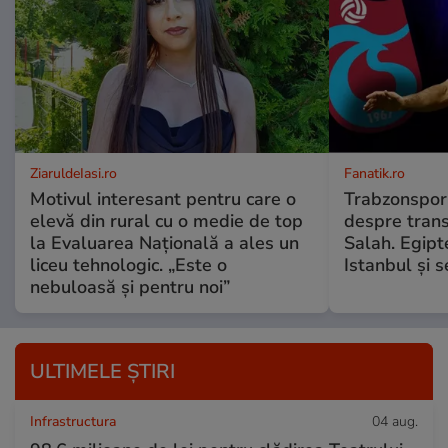
ZiaruldeIasi.ro
Fanatik.ro
Motivul interesant pentru care o
Trabzonspor 
elevă din rural cu o medie de top
despre tran
la Evaluarea Națională a ales un
Salah. Egipt
liceu tehnologic. „Este o
Istanbul și 
nebuloasă și pentru noi”
ULTIMELE ȘTIRI
Infrastructura
04 aug.