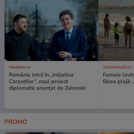
Mediafax.ro
StirileKanalD.ro
România intră în „Inițiativa
Femeie lovit
Carpaților”, noul proiect
făcea plajă: „
diplomatic anunțat de Zelenski
PROMO