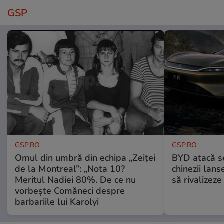
GSP
GSP.RO
GSP.RO
Omul din umbră din echipa „Zeiței
BYD atacă s
de la Montreal”: „Nota 10?
chinezii lans
Meritul Nadiei 80%. De ce nu
să rivalize
vorbește Comăneci despre
barbariile lui Karolyi