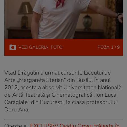
VEZI
GALERIA
FOTO
POZA
1 / 9
Vlad Drăgulin a urmat cursurile Liceului de
Arte „Margareta Sterian” din Buzău. În anul
2012, acesta a absolvit Universitatea Naţională
de Artă Teatrală şi Cinematografică „Ion Luca
Caragiale” din Bucureşti, la clasa profesorului
Doru Ana.
Citește și:
EXCLUSIV/ Ovidiu Grosu trăiește în