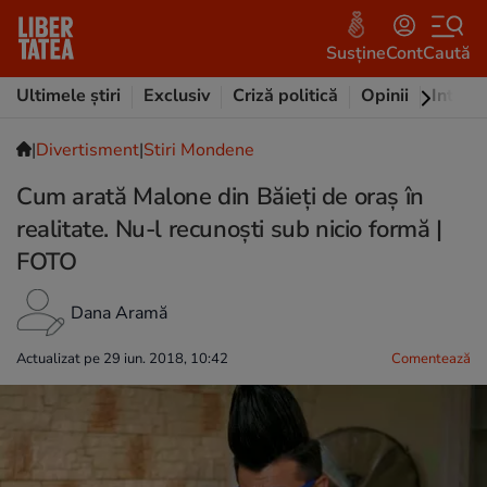
Susține
Cont
Caută
Ultimele știri
Exclusiv
Criză politică
Opinii
Intervi
|
Divertisment
|
Stiri Mondene
Cum arată Malone din Băieți de oraș în
realitate. Nu-l recunoști sub nicio formă |
FOTO
Dana Aramă
Actualizat pe 29 iun. 2018, 10:42
Comentează