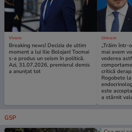
Viva.ro
Unica.ro
Breaking news! Decizia de ultim
„Trăim într-
moment a lui Ilie Bolojan! Tocmai
mai avem vo
s-a produs un seism în politică.
vederea astf
Azi, 31.07.2026, premierul demis
comportamen
a anunțat tot
critică derap
Rogobete la
endocrinolog
este accepta
a stârnit valu
GSP