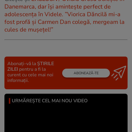
Danemarca, dar își amintește perfect de
adolescența în Videle. ”Viorica Dăncilă mi-a
fost profă și Carmen Dan colegă, mergeam la
cules de mușețel!”
Abonați-vă la
ȘTIRILE
ZILEI
pentru a fi la
ABONEAZĂ-TE
curent cu cele mai noi
informații.
URMĂREȘTE CEL MAI NOU VIDEO