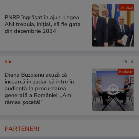
Analiză
PNRR îngrășat în ajun. Legea
ANI trebuia, inițial, să fie gata
din decembrie 2024
Ştiri
29 iul.
Exclusiv
Diana Buzoianu acuză că
încearcă în zadar să intre în
audiență la procuroarea
generală a României: „Am
rămas șocată!”
PARTENERI