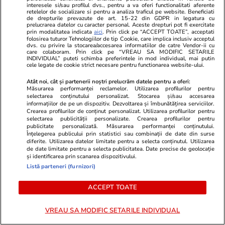
cașcaval luate de la micul-
interesele si/sau profilul dvs., pentru a va oferi functionalitati aferente
retelelor de socializare si pentru a analiza traficul pe website. Beneficiati
dejun și ascunse în cameră
de drepturile prevazute de art. 15-22 din GDPR in legatura cu
prelucrarea datelor cu caracter personal. Aceste drepturi pot fi exercitate
prin modalitatea indicata
aici
. Prin click pe “ACCEPT TOATE”, acceptati
folosirea tuturor Tehnologiilor de tip Cookie, care implica inclusiv acceptul
dvs. cu privire la stocarea/accesarea informatiilor de catre Vendor-ii cu
Știri România
31 iul.
care colaboram. Prin click pe “VREAU SA MODIFIC SETARILE
INDIVIDUAL” puteti schimba preferintele in mod individual, mai putin
Ilie Bolojan cere companiilor și
cele legate de cookie strict necesare pentru functionarea website-ului.
autorităților publice să
Atât noi, cât și partenerii noștri prelucrăm datele pentru a oferi:
Măsurarea performanței reclamelor. Utilizarea profilurilor pentru
economisească energie pe
selectarea conținutului personalizat. Stocarea și/sau accesarea
informațiilor de pe un dispozitiv. Dezvoltarea și îmbunătățirea serviciilor.
timpul stării de alertă: „Fiecare
Crearea profilurilor de conținut personalizat. Utilizarea profilurilor pentru
selectarea publicității personalizate. Crearea profilurilor pentru
MW este important”
publicitate personalizată. Măsurarea performanței conținutului.
Înțelegerea publicului prin statistici sau combinații de date din surse
diferite. Utilizarea datelor limitate pentru a selecta conținutul. Utilizarea
de date limitate pentru a selecta publicitatea. Date precise de geolocație
Știri România
31 iul.
și identificarea prin scanarea dispozitivului.
Listă parteneri (furnizori)
Guvernul a alocat 7 milioane de
ACCEPT TOATE
lei din fondul de rezervă pentru
intervenții de urgență pe
VREAU SA MODIFIC SETARILE INDIVIDUAL
Dunăre