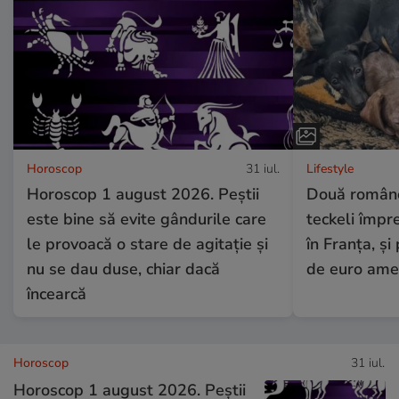
Horoscop
31 iul.
Lifestyle
Horoscop 1 august 2026. Peștii
Două românc
este bine să evite gândurile care
teckeli împr
le provoacă o stare de agitație și
în Franța, și
nu se dau duse, chiar dacă
de euro am
încearcă
Horoscop
31 iul.
Horoscop 1 august 2026. Peștii