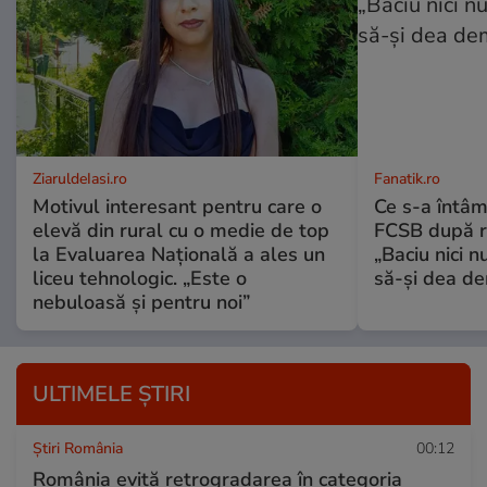
ZiaruldeIasi.ro
Fanatik.ro
Motivul interesant pentru care o
Ce s-a întâm
elevă din rural cu o medie de top
FCSB după r
la Evaluarea Națională a ales un
„Baciu nici n
liceu tehnologic. „Este o
să-și dea dem
nebuloasă și pentru noi”
ULTIMELE ȘTIRI
Știri România
00:12
România evită retrogradarea în categoria