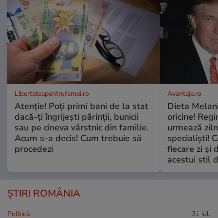
Libertateapentrufemei.ro
Avantaje.ro
Atenție! Poți primi bani de la stat
Dieta Melan
dacă-ți îngrijești părinții, bunicii
oricine! Regi
sau pe cineva vârstnic din familie.
urmează zilni
Acum s-a decis! Cum trebuie să
specialiști! 
procedezi
fiecare zi și 
acestui stil 
ȘTIRI ROMÂNIA
Politică
31 iul.