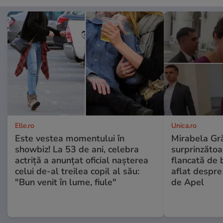
Elle.ro
Unica.ro
Este vestea momentului în
Mirabela Gră
showbiz! La 53 de ani, celebra
surprinzătoar
actriță a anunțat oficial nașterea
flancată de 
celui de-al treilea copil al său:
aflat despre
"Bun venit în lume, fiule"
de Apel