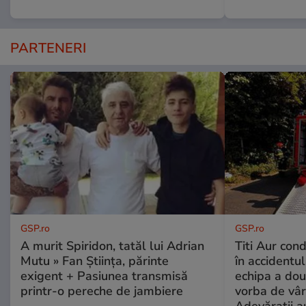
PARTENERI
GSP.ro
GSP.ro
A murit Spiridon, tatăl lui Adrian
Titi Aur con
Mutu » Fan Știința, părinte
în accidentul
exigent + Pasiunea transmisă
echipa a dou
printr-o pereche de jambiere
vorba de vâr