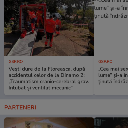
GSP.RO
GSP.RO
Vești dure de la Floreasca, după
„Cea mai sex
accidentul celor de la Dinamo 2:
lume” și-a în
„Traumatism cranio-cerebral grav.
ținută îndră
Intubat și ventilat mecanic”
PARTENERI