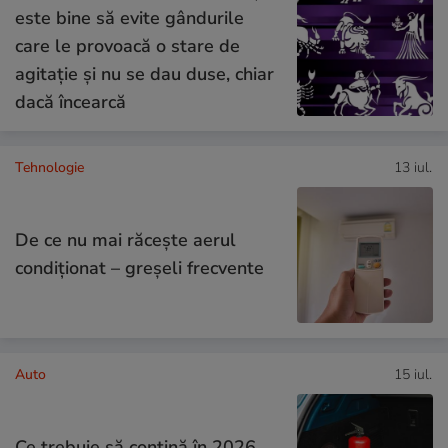
este bine să evite gândurile
care le provoacă o stare de
agitație și nu se dau duse, chiar
dacă încearcă
Tehnologie
13 iul.
De ce nu mai răcește aerul
condiționat – greșeli frecvente
Auto
15 iul.
Ce trebuie să conţină în 2026