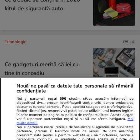
kitul de siguranţă auto
Tehnologie
08 iul.
Ce gadgeturi merită să iei cu
tine în concediu
Nouă ne pasă ca datele tale personale să rămână
confidențiale
Noi și partenerii noștri
596
stocăm și/sau accesăm informații pe
dispozitivul dvs., precum identificatorii cookie unici pentru prelucrarea
Știri România
31 iul.
datelor cu caracter personal. Puteți accepta sau gestiona preferințele dvs.
făcând clic mai jos, respectiv vă puteți opune utilizării unui interes legitim
Turiști cazați la un hotel de 4
în orice moment pe pagina cu politica de confidențialitate. Aceste alegeri
vor fi raportate partenerilor noștri și nu vă vor afecta navigarea.
Mai
multe detalii
stele din Constanța, prinși cu
Noi si partenerii nostri (retelele de socializare si agentiile de publicitate
partenere, precum si furnizorii nostri de servicii de date analitice)
2,6 kilograme de mezeluri și
prelucram date pentru a permite website-ului sa functioneze, pentru a
personaliza continutul si anunturile publicitare afisate in functie de