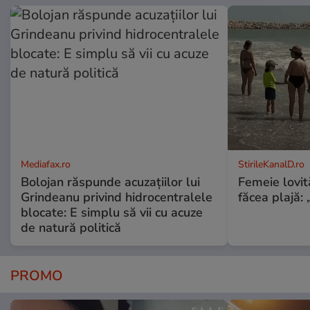
Mediafax.ro
StirileKanalD.ro
Bolojan răspunde acuzațiilor lui
Femeie lovit
Grindeanu privind hidrocentralele
făcea plajă: „
blocate: E simplu să vii cu acuze
de natură politică
PROMO