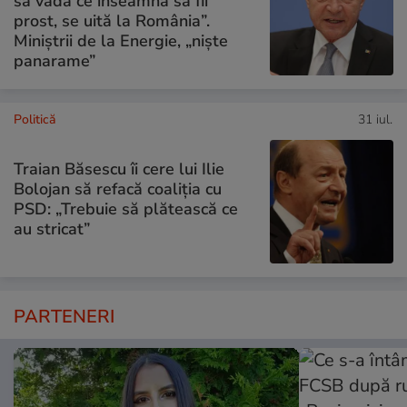
să vadă ce înseamnă să fii
prost, se uită la România”.
Miniștrii de la Energie, „niște
panarame”
Politică
31 iul.
Traian Băsescu îi cere lui Ilie
Bolojan să refacă coaliția cu
PSD: „Trebuie să plătească ce
au stricat”
PARTENERI