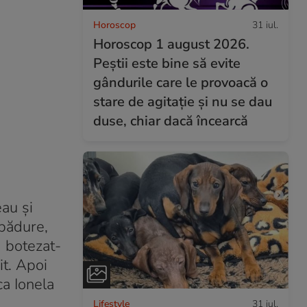
Horoscop
31 iul.
Horoscop 1 august 2026.
Peștii este bine să evite
gândurile care le provoacă o
stare de agitație și nu se dau
duse, chiar dacă încearcă
au şi
 pădure,
m botezat-
it. Apoi
ca Ionela
Lifestyle
31 iul.