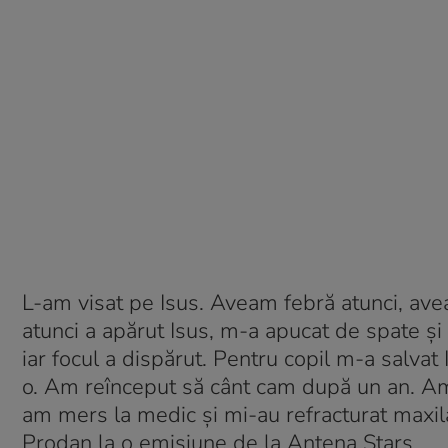
L-am visat pe Isus. Aveam febră atunci, av
atunci a apărut Isus, m-a apucat de spate ş
iar focul a dispărut. Pentru copil m-a salva
o. Am reînceput să cânt cam după un an. Am a
am mers la medic şi mi-au refracturat maxil
Prodan la o emisiune de la Antena Stars.