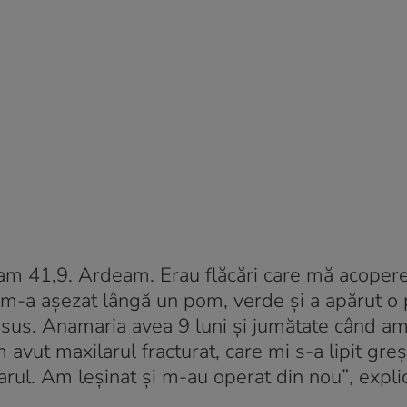
eam 41,9. Ardeam. Erau flăcări care mă acopere
i m-a aşezat lângă un pom, verde şi a apărut o
t Isus. Anamaria avea 9 luni şi jumătate când a
vut maxilarul fracturat, care mi s-a lipit greş
arul. Am leşinat şi m-au operat din nou”
, expli