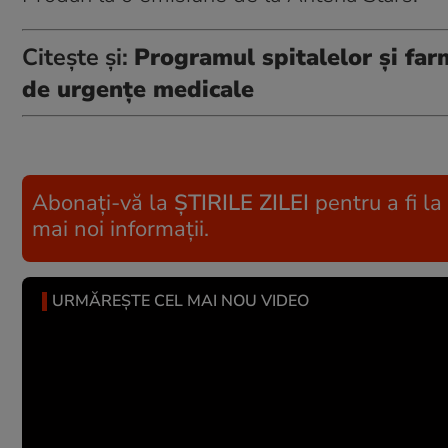
Citește și:
Programul spitalelor şi far
de urgențe medicale
Abonați-vă la
ȘTIRILE ZILEI
pentru a fi la
mai noi informații.
URMĂREȘTE CEL MAI NOU VIDEO