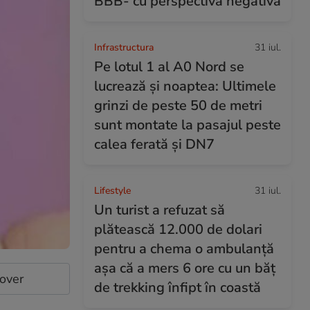
BBB- cu perspectivă negativă
Infrastructura
31 iul.
Pe lotul 1 al A0 Nord se
lucrează și noaptea: Ultimele
grinzi de peste 50 de metri
sunt montate la pasajul peste
calea ferată și DN7
Lifestyle
31 iul.
Un turist a refuzat să
plătească 12.000 de dolari
pentru a chema o ambulanță
așa că a mers 6 ore cu un băț
cover
de trekking înfipt în coastă