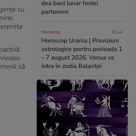
dea bani lunar fostei
rgențe cu
partenere
mine.
terpreta
Horoscop
31 iul.
Horoscop Urania | Previziuni
activă.
astrologice pentru perioada 1
umnezeu
– 7 august 2026. Venus va
amenii să
intra în zodia Balanței