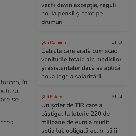
vechi devin excepție, reguli
noi la pensii și taxe pe
drumuri
Știri România
31 iul.
Calcule care arată cum scad
veniturile totale ale medicilor
și asistentelor dacă se aplică
noua lege a salarizării
ntorcea, în
botezul
Știri Externe
31 iul.
care se
Un șofer de TIR care a
câștigat la loterie 220 de
Acces
milioane de euro a murit:
soția lui, obligată acum să îi