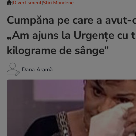
|
Divertisment
|
Stiri Mondene
Cumpăna pe care a avut-o 
„Am ajuns la Urgențe cu 
kilograme de sânge”
Dana Aramă