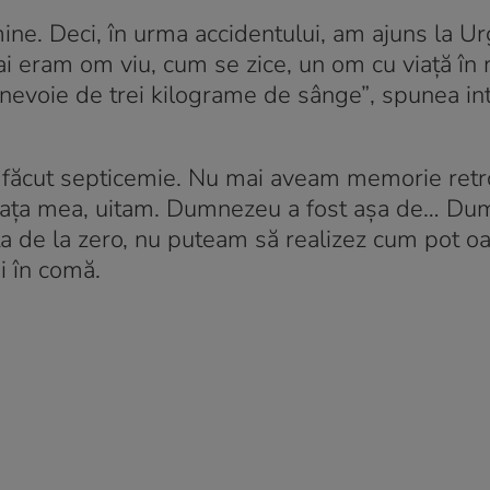
ine. Deci, în urma accidentului, am ajuns la U
i eram om viu, cum se zice, un om cu viață în 
 nevoie de trei kilograme de sânge”
, spunea in
făcut septicemie. Nu mai aveam memorie retro
 faţa mea, uitam. Dumnezeu a fost aşa de… D
aţa de la zero, nu puteam să realizez cum pot o
i în comă.