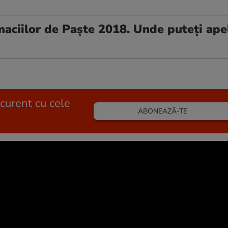
maciilor de Paşte 2018. Unde puteți apel
 curent cu cele
ABONEAZĂ-TE