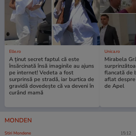
Elle.ro
Unica.ro
A ținut secret faptul că este
Mirabela Gră
însărcinată însă imaginile au ajuns
surprinzătoar
pe internet! Vedeta a fost
flancată de 
surprinsă pe stradă, iar burtica de
aflat despre
gravidă dovedește că va deveni în
de Apel
curând mamă
MONDEN
Stiri Mondene
15:12