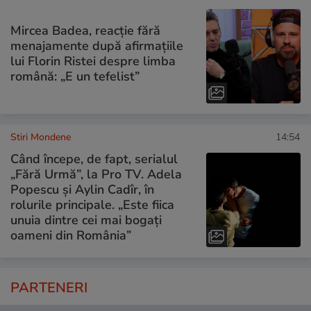
Mircea Badea, reacție fără
menajamente după afirmațiile
lui Florin Ristei despre limba
română: „E un tefelist”
Stiri Mondene
14:54
Când începe, de fapt, serialul
„Fără Urmă”, la Pro TV. Adela
Popescu și Aylin Cadîr, în
rolurile principale. „Este fiica
unuia dintre cei mai bogați
oameni din România”
PARTENERI