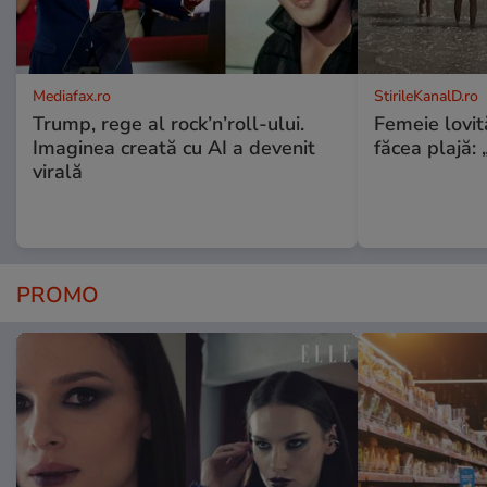
Mediafax.ro
StirileKanalD.ro
Trump, rege al rock’n’roll-ului.
Femeie lovit
Imaginea creată cu AI a devenit
făcea plajă: „
virală
PROMO