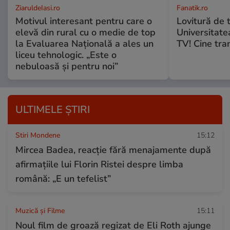
ZiaruldeIasi.ro
Fanatik.ro
Motivul interesant pentru care o
Lovitură de 
elevă din rural cu o medie de top
Universitate
la Evaluarea Națională a ales un
TV! Cine tra
liceu tehnologic. „Este o
nebuloasă și pentru noi”
ULTIMELE ȘTIRI
Stiri Mondene
15:12
Mircea Badea, reacție fără menajamente după
afirmațiile lui Florin Ristei despre limba
română: „E un tefelist”
Muzică și Filme
15:11
Noul film de groază regizat de Eli Roth ajunge