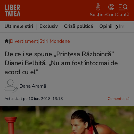
Susține
Cont
Caută
Ultimele știri
Exclusiv
Criză politică
Opinii
Intervi
|
Divertisment
|
Stiri Mondene
De ce i se spune „Prințesa Războincă”
Dianei Belbiță. „Nu am fost întocmai de
acord cu el”
Dana Aramă
Actualizat pe 10 iun. 2018, 13:18
Comentează