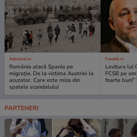
Adevarul.ro
Fanatik.ro
România atacă Spania pe
Lovitura lui G
migrație. De la victima Austriei la
FCSB pe omul
acuzator. Care este miza din
foarte bun!”
spatele scandalului
PARTENERI