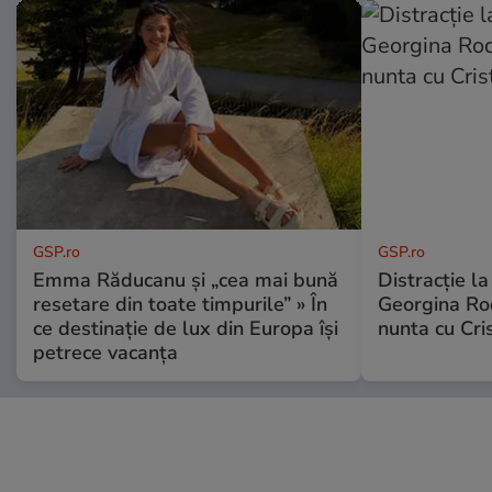
GSP.ro
GSP.ro
Emma Răducanu și „cea mai bună
Distracție l
resetare din toate timpurile” » În
Georgina Rod
ce destinație de lux din Europa își
nunta cu Cri
petrece vacanța