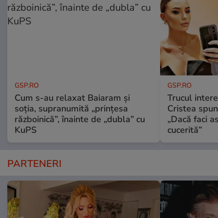
GSP.RO
GSP.RO
Cum s-au relaxat Baiaram și
Trucul inter
soția, supranumită „prințesa
Cristea spun
războinică”, înainte de „dubla” cu
„Dacă faci a
KuPS
cucerită”
PARTENERI