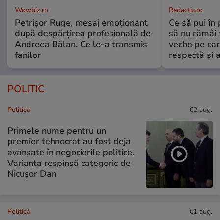
Wowbiz.ro
Redactia.ro
Petrișor Ruge, mesaj emoționant
Ce să pui în 
după despărțirea profesională de
să nu rămâi f
Andreea Bălan. Ce le-a transmis
veche pe car
fanilor
respectă și a
POLITIC
Politică
02 aug.
Primele nume pentru un
premier tehnocrat au fost deja
avansate în negocierile politice.
Varianta respinsă categoric de
Nicușor Dan
Politică
01 aug.