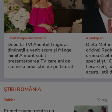
Libertateapentrufemei.ro
Avantaje.ro
Doliu la TV! Anunțul tragic al
Dieta Melan
dimineții a venit acum și frânge
oricine! Regi
inimi! A murit subit
urmează zilni
prezentatoarea TV care ani de
specialiști! 
zile ne-a adus știri de pe Litoral
fiecare zi și 
acestui stil 
ȘTIRI ROMÂNIA
Politică
02 aug.
Primele nume pentru un