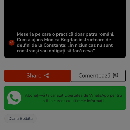
Meseria pe care o practică doar patru români.
Cum a ajuns Monica Bogdan instructoare de
delfini de la Constanța: „În niciun caz nu sunt
constrânși sau obligați să facă ceva”
Share
Comentează
Abonați-vă la canalul Libertatea de WhatsApp pentru
a fi la curent cu ultimele informații
Diana Belbita