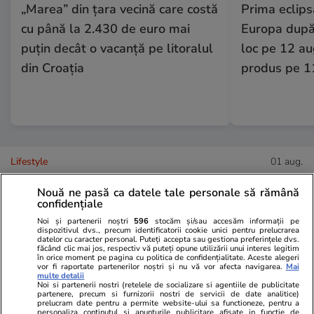
„Marea” din țara vecină care costă
Prima eclips
cu până la 2.430 de euro mai
Europa după
puțin decât o vacanță pe litoralul
loc pe 12 au
din Croația
produs pe 1
Lifestyle
01 aug.
Nouă ne pasă ca datele tale personale să rămână
Cum se face cafeaua la presa
confidențiale
franceză – cum funcționează și
Noi și partenerii noștri
596
stocăm și/sau accesăm informații pe
dispozitivul dvs., precum identificatorii cookie unici pentru prelucrarea
care sunt avantajele
datelor cu caracter personal. Puteți accepta sau gestiona preferințele dvs.
făcând clic mai jos, respectiv vă puteți opune utilizării unui interes legitim
în orice moment pe pagina cu politica de confidențialitate. Aceste alegeri
vor fi raportate partenerilor noștri și nu vă vor afecta navigarea.
Mai
multe detalii
Noi si partenerii nostri (retelele de socializare si agentiile de publicitate
partenere, precum si furnizorii nostri de servicii de date analitice)
prelucram date pentru a permite website-ului sa functioneze, pentru a
Lifestyle
15 iul.
personaliza continutul si anunturile publicitare afisate in functie de