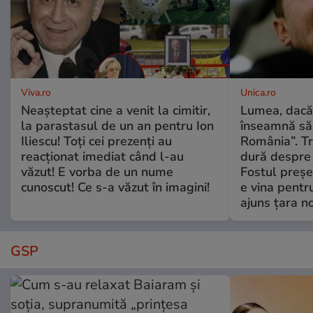
Viva.ro
Unica.ro
Neașteptat cine a venit la cimitir,
Lumea, dacă
la parastasul de un an pentru Ion
înseamnă să f
Iliescu! Toți cei prezenți au
România”. Tr
reacționat imediat când l-au
dură despre 
văzut! E vorba de un nume
Fostul preșe
cunoscut! Ce s-a văzut în imagini!
e vina pentru
ajuns țara n
GSP