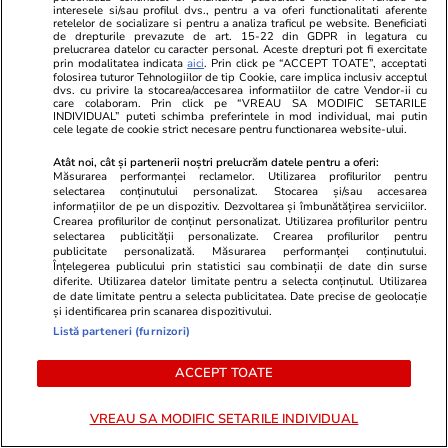
interesele si/sau profilul dvs., pentru a va oferi functionalitati aferente
retelelor de socializare si pentru a analiza traficul pe website. Beneficiati
de drepturile prevazute de art. 15-22 din GDPR in legatura cu
Combinaţii răcoritoare de apă
prelucrarea datelor cu caracter personal. Aceste drepturi pot fi exercitate
prin modalitatea indicata
aici
. Prin click pe “ACCEPT TOATE”, acceptati
cu fructe şi plante aromatice
folosirea tuturor Tehnologiilor de tip Cookie, care implica inclusiv acceptul
dvs. cu privire la stocarea/accesarea informatiilor de catre Vendor-ii cu
pentru vară
care colaboram. Prin click pe “VREAU SA MODIFIC SETARILE
INDIVIDUAL” puteti schimba preferintele in mod individual, mai putin
cele legate de cookie strict necesare pentru functionarea website-ului.
Atât noi, cât și partenerii noștri prelucrăm datele pentru a oferi:
Măsurarea performanței reclamelor. Utilizarea profilurilor pentru
selectarea conținutului personalizat. Stocarea și/sau accesarea
Lifestyle
01 aug.
informațiilor de pe un dispozitiv. Dezvoltarea și îmbunătățirea serviciilor.
Crearea profilurilor de conținut personalizat. Utilizarea profilurilor pentru
selectarea publicității personalizate. Crearea profilurilor pentru
publicitate personalizată. Măsurarea performanței conținutului.
Cum coci vinetele la bloc, fără
Înțelegerea publicului prin statistici sau combinații de date din surse
diferite. Utilizarea datelor limitate pentru a selecta conținutul. Utilizarea
să umpli casa de fum
de date limitate pentru a selecta publicitatea. Date precise de geolocație
și identificarea prin scanarea dispozitivului.
Listă parteneri (furnizori)
ACCEPT TOATE
Lifestyle
28 iul.
VREAU SA MODIFIC SETARILE INDIVIDUAL