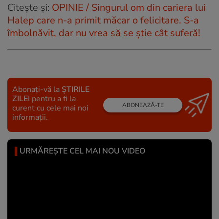
Citește și:
OPINIE / Singurul om din cariera lui
Halep care n-a primit măcar o felicitare. S-a
îmbolnăvit, dar nu vrea să se știe cât suferă!
Abonați-vă la
ȘTIRILE
ZILEI
pentru a fi la
ABONEAZĂ-TE
curent cu cele mai noi
informații.
URMĂREȘTE CEL MAI NOU VIDEO