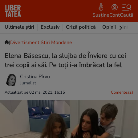
Susține
Cont
Caută
Ultimele știri
Exclusiv
Criză politică
Opinii
Intervi
|
Divertisment
|
Stiri Mondene
Elena Băsescu, la slujba de Înviere cu cei
trei copii ai săi. Pe toți i-a îmbrăcat la fel
Cristina Pîrvu
Jurnalist
Actualizat pe 02 mai 2021, 16:15
Comentează