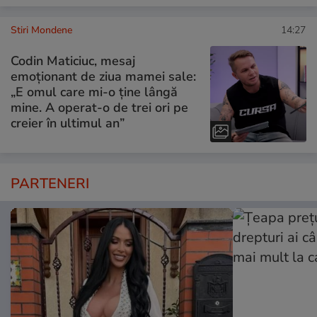
Stiri Mondene
14:27
Codin Maticiuc, mesaj
emoționant de ziua mamei sale:
„E omul care mi-o ține lângă
mine. A operat-o de trei ori pe
creier în ultimul an”
PARTENERI