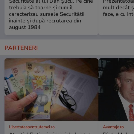
Securitate al lui Dan Șucu. Pe cine
Prezentatoa
trebuia să toarne și cum îl
mult decât și
caracterizau sursele Securității
face, e cu int
înainte și după recrutarea din
august 1984
PARTENERI
Libertateapentrufemei.ro
Avantaje.ro