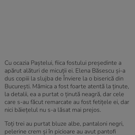
Cu ocazia Paștelui, fiica fostului președinte a
apărut alături de micuții ei. Elena Băsescu și-a
dus copiii la slujba de Înviere la o biserică din
București. Mămica a fost foarte atentă la ținute,
la detalii, ea a purtat o ținută neagră, dar cele
care s-au făcut remarcate au fost fetițele ei, dar
nici băiețelul nu s-a lăsat mai prejos.
Toți trei au purtat bluze albe, pantaloni negri,
pelerine crem și în picioare au avut pantofi