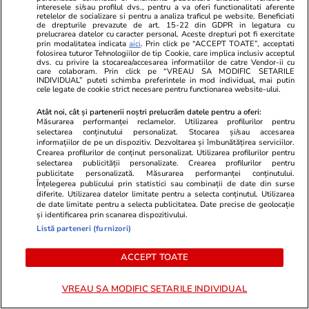
interesele si/sau profilul dvs., pentru a va oferi functionalitati aferente
retelelor de socializare si pentru a analiza traficul pe website. Beneficiati
de drepturile prevazute de art. 15-22 din GDPR in legatura cu
prelucrarea datelor cu caracter personal. Aceste drepturi pot fi exercitate
prin modalitatea indicata
aici
. Prin click pe “ACCEPT TOATE”, acceptati
folosirea tuturor Tehnologiilor de tip Cookie, care implica inclusiv acceptul
Lifestyle
26 iul.
dvs. cu privire la stocarea/accesarea informatiilor de catre Vendor-ii cu
care colaboram. Prin click pe “VREAU SA MODIFIC SETARILE
INDIVIDUAL” puteti schimba preferintele in mod individual, mai putin
cele legate de cookie strict necesare pentru functionarea website-ului.
Ploaia de meteori Delta
Atât noi, cât și partenerii noștri prelucrăm datele pentru a oferi:
Aquaride 2026: când o poți
Măsurarea performanței reclamelor. Utilizarea profilurilor pentru
selectarea conținutului personalizat. Stocarea și/sau accesarea
vedea cel mai bine
informațiilor de pe un dispozitiv. Dezvoltarea și îmbunătățirea serviciilor.
Crearea profilurilor de conținut personalizat. Utilizarea profilurilor pentru
selectarea publicității personalizate. Crearea profilurilor pentru
publicitate personalizată. Măsurarea performanței conținutului.
Înțelegerea publicului prin statistici sau combinații de date din surse
diferite. Utilizarea datelor limitate pentru a selecta conținutul. Utilizarea
de date limitate pentru a selecta publicitatea. Date precise de geolocație
Lifestyle
27 iul.
și identificarea prin scanarea dispozitivului.
Listă parteneri (furnizori)
Ce este scorțișoara Ceylon și
ACCEPT TOATE
prin ce se diferențiază
VREAU SA MODIFIC SETARILE INDIVIDUAL