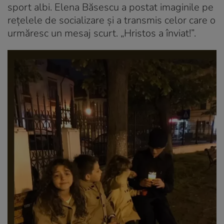
sport albi. Elena Băsescu a postat imaginile pe
rețelele de socializare și a transmis celor care o
urmăresc un mesaj scurt. „Hristos a înviat!”.