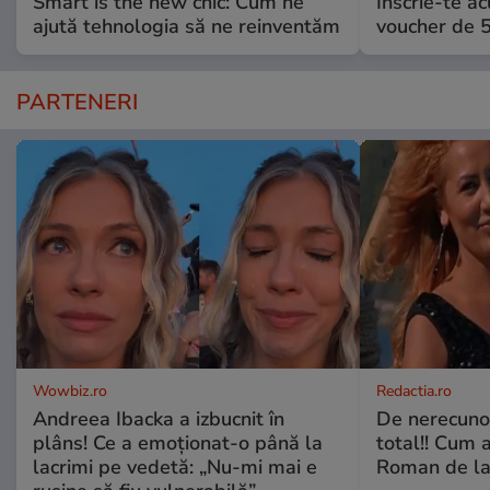
Smart is the new chic: Cum ne
Înscrie-te ac
ajută tehnologia să ne reinventăm
voucher de 5
PARTENERI
Wowbiz.ro
Redactia.ro
Andreea Ibacka a izbucnit în
De nerecunos
plâns! Ce a emoționat-o până la
total!! Cum 
lacrimi pe vedetă: „Nu-mi mai e
Roman de la 