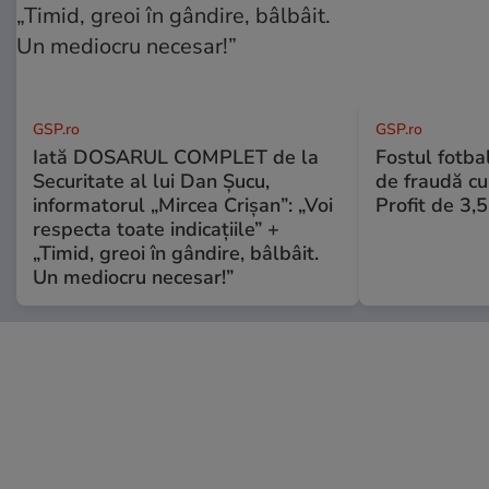
GSP.ro
GSP.ro
Iată DOSARUL COMPLET de la
Fostul fotba
Securitate al lui Dan Șucu,
de fraudă cu 
informatorul „Mircea Crișan”: „Voi
Profit de 3,
respecta toate indicațiile” +
„Timid, greoi în gândire, bâlbâit.
Un mediocru necesar!”