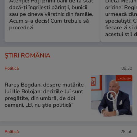
Atenție! Poți primi bani de la stat
Dieta Melan
dacă-ți îngrijești părinții, bunicii
oricine! Regi
sau pe cineva vârstnic din familie.
urmează zilni
Acum s-a decis! Cum trebuie să
specialiști! 
procedezi
fiecare zi și 
acestui stil 
ȘTIRI ROMÂNIA
Politică
09:30
Exclusiv
Rareș Bogdan, despre mutările
lui Ilie Bolojan: deciziile lui sunt
pregătite, din umbră, de doi
oameni. „El nu știe politică”
Politică
28 iul.