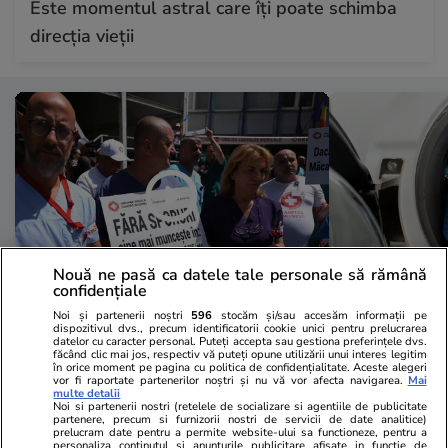
Este momentul astral care îți poate schimba
direcția vieții
Nouă ne pasă ca datele tale personale să rămână
confidențiale
Noi și partenerii noștri
596
stocăm și/sau accesăm informații pe
Sănătate și Fitness
14:40
Lifestyle
dispozitivul dvs., precum identificatorii cookie unici pentru prelucrarea
datelor cu caracter personal. Puteți accepta sau gestiona preferințele dvs.
Greva din Sănătate pe înțelesul
Electrocasni
făcând clic mai jos, respectiv vă puteți opune utilizării unui interes legitim
în orice moment pe pagina cu politica de confidențialitate. Aceste alegeri
tuturor: de ce protestează
refuză să le
vor fi raportate partenerilor noștri și nu vă vor afecta navigarea.
Mai
multe detalii
sindicatele, ce spune Guvernul și
există piese
Noi si partenerii nostri (retelele de socializare si agentiile de publicitate
partenere, precum si furnizorii nostri de servicii de date analitice)
care este miza
prelucram date pentru a permite website-ului sa functioneze, pentru a
personaliza continutul si anunturile publicitare afisate in functie de