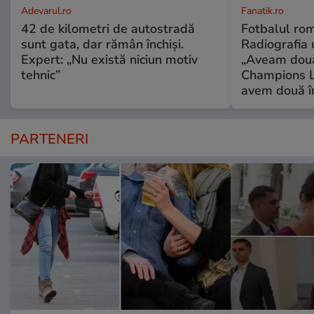
Adevarul.ro
Fanatik.ro
42 de kilometri de autostradă
Fotbalul româ
sunt gata, dar rămân închiși.
Radiografia 
Expert: „Nu există niciun motiv
„Aveam două
tehnic”
Champions 
avem două î
PARTENERI