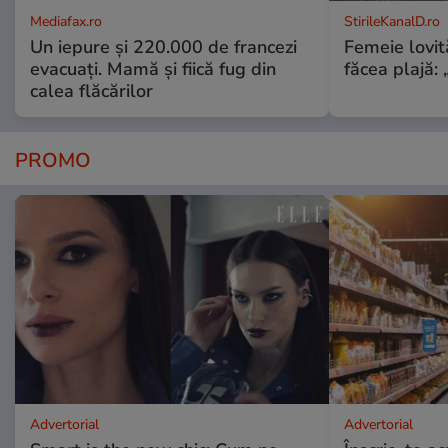
Mediafax.ro
StirileKanalD.ro
Un iepure și 220.000 de francezi
Femeie lovit
evacuați. Mamă și fiică fug din
făcea plajă: „
calea flăcărilor
PROMO
Advertorial
Advertorial