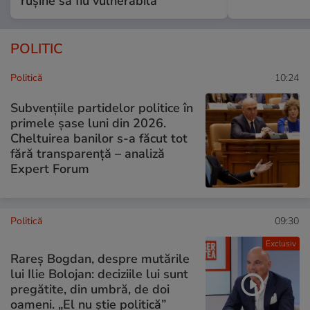
rușine să fiu vulnerabilă”
POLITIC
Politică
10:24
Subvențiile partidelor politice în
primele șase luni din 2026.
Cheltuirea banilor s-a făcut tot
fără transparență – analiză
Expert Forum
Politică
09:30
Exclusiv
Rareș Bogdan, despre mutările
lui Ilie Bolojan: deciziile lui sunt
pregătite, din umbră, de doi
oameni. „El nu știe politică”