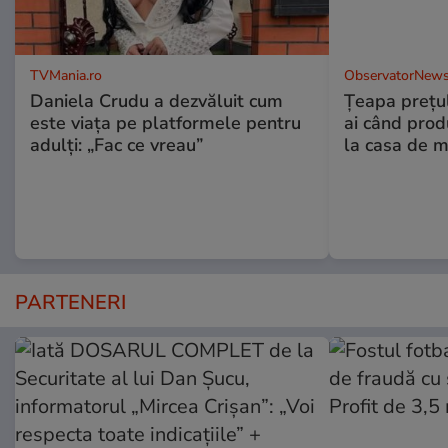
TVMania.ro
ObservatorNews
Daniela Crudu a dezvăluit cum
Țeapa prețulu
este viața pe platformele pentru
ai când prod
adulți: „Fac ce vreau”
la casa de m
PARTENERI