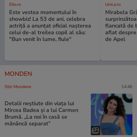
Elle.ro
Unica.ro
Este vestea momentului în
Mirabela Gră
showbiz! La 53 de ani, celebra
surprinzătoar
actriță a anunțat oficial nașterea
flancată de 
celui de-al treilea copil al său:
aflat despre
"Bun venit în lume, fiule"
de Apel
MONDEN
Stiri Mondene
14:46
Detalii neștiute din viața lui
Mircea Badea și a lui Carmen
Brumă. „La noi în casă se
mănâncă separat”