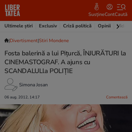
Susține
Cont
Caută
Ultimele știri
Exclusiv
Criză politică
Opinii
Video
|
Divertisment
|
Stiri Mondene
Fosta balerină a lui Pițurcă, ÎNJURĂTURI la
CINEMASTOGRAF. A ajuns cu
SCANDALULla POLIȚIE
Simona Josan
06 aug. 2012, 14:17
Comentează