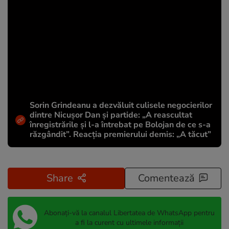
Sorin Grindeanu a dezvăluit culisele negocierilor
dintre Nicușor Dan și partide: „A reascultat
înregistrările și l-a întrebat pe Bolojan de ce s-a
răzgândit”. Reacția premierului demis: „A tăcut”
Share
Comentează
Abonați-vă la canalul Libertatea de WhatsApp pentru
a fi la curent cu ultimele informații