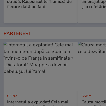
stradă. Răspunsul lui îi amuză de
amenajat ap
fiecare dată pe fani
și o cofetări
PARTENERI
GSP.ro
GSP.ro
Internetul a explodat! Cele mai
Cauza morții