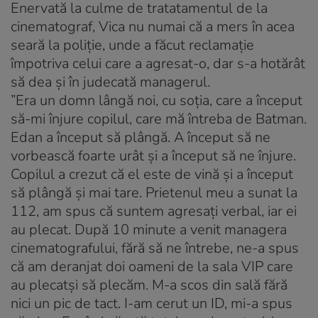
Enervată la culme de tratatamentul de la
cinematograf, Vica nu numai că a mers în acea
seară la poliție, unde a făcut reclamație
împotriva celui care a agresat-o, dar s-a hotărât
să dea și în judecată managerul.
”Era un domn lângă noi, cu soția, care a început
să-mi înjure copilul, care mă întreba de Batman.
Edan a început să plângă. A început să ne
vorbească foarte urât și a început să ne înjure.
Copilul a crezut că el este de vină și a început
să plângă și mai tare. Prietenul meu a sunat la
112, am spus că suntem agresați verbal, iar ei
au plecat. După 10 minute a venit managera
cinematografului, fără să ne întrebe, ne-a spus
că am deranjat doi oameni de la sala VIP care
au plecatși să plecăm. M-a scos din sală fără
nici un pic de tact. I-am cerut un ID, mi-a spus