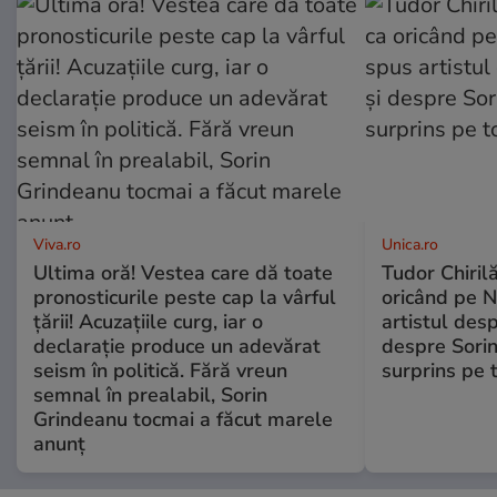
Viva.ro
Unica.ro
Ultima oră! Vestea care dă toate
Tudor Chiril
pronosticurile peste cap la vârful
oricând pe N
țării! Acuzațiile curg, iar o
artistul desp
declarație produce un adevărat
despre Sorin
seism în politică. Fără vreun
surprins pe 
semnal în prealabil, Sorin
Grindeanu tocmai a făcut marele
anunț