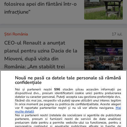
folosirea apei din fântâni într-o
infracțiune”
Știri România
17 iul.
CEO-ul Renault a anunțat
planul pentru uzina Dacia de la
Mioveni, după vizita din
România: „Am stabilit trei
priorități clare”
Nouă ne pasă ca datele tale personale să rămână
confidențiale
Noi și partenerii noștri
596
stocăm și/sau accesăm informații pe
Știri România
17 iul.
dispozitivul dvs., precum identificatorii cookie unici pentru prelucrarea
datelor cu caracter personal. Puteți accepta sau gestiona preferințele dvs.
făcând clic mai jos, respectiv vă puteți opune utilizării unui interes legitim
în orice moment pe pagina cu politica de confidențialitate. Aceste alegeri
vor fi raportate partenerilor noștri și nu vă vor afecta navigarea.
Mai
Cum a fost protejat Nicușor Dan
multe detalii
Noi si partenerii nostri (retelele de socializare si agentiile de publicitate
în vizita făcută la Kiev și cu ce s-
partenere, precum si furnizorii nostri de servicii de date analitice)
prelucram date pentru a permite website-ului sa functioneze, pentru a
a întors din Ucraina
personaliza continutul si anunturile publicitare afisate in functie de