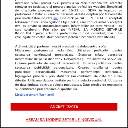
interesele si/sau profilul dvs., pentru a va oferi functionalitati aferente
retelelor de socializare si pentru a analiza traficul pe website. Beneficiati
de drepturile prevazute de art. 15-22 din GDPR in legatura cu
prelucrarea datelor cu caracter personal. Aceste drepturi pot fi exercitate
prin modalitatea indicata
aici
. Prin click pe “ACCEPT TOATE”, acceptati
folosirea tuturor Tehnologiilor de tip Cookie, care implica inclusiv acceptul
Știri România
17 iul.
dvs. cu privire la stocarea/accesarea informatiilor de catre Vendor-ii cu
care colaboram. Prin click pe “VREAU SA MODIFIC SETARILE
INDIVIDUAL” puteti schimba preferintele in mod individual, mai putin
Proiectul Legii salarizării,
cele legate de cookie strict necesare pentru functionarea website-ului.
publicat de Ministerul Muncii:
Atât noi, cât și partenerii noștri prelucrăm datele pentru a oferi:
Măsurarea performanței reclamelor. Utilizarea profilurilor pentru
Cum se calculează salariile de
selectarea conținutului personalizat. Stocarea și/sau accesarea
informațiilor de pe un dispozitiv. Dezvoltarea și îmbunătățirea serviciilor.
bază în sectorul bugetar
Crearea profilurilor de conținut personalizat. Utilizarea profilurilor pentru
selectarea publicității personalizate. Crearea profilurilor pentru
publicitate personalizată. Măsurarea performanței conținutului.
Înțelegerea publicului prin statistici sau combinații de date din surse
diferite. Utilizarea datelor limitate pentru a selecta conținutul. Utilizarea
Opinii
09:00
de date limitate pentru a selecta publicitatea. Date precise de geolocație
și identificarea prin scanarea dispozitivului.
Listă parteneri (furnizori)
Va reuși România să-și păstreze
ACCEPT TOATE
rating-ul la nivelul Botswanei?
E asumată treaba!
VREAU SA MODIFIC SETARILE INDIVIDUAL