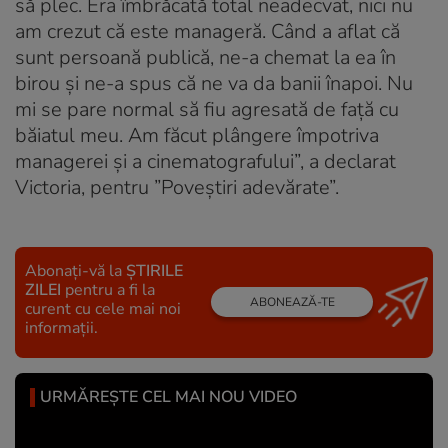
să plec. Era îmbrăcată total neadecvat, nici nu
am crezut că este manageră. Când a aflat că
sunt persoană publică, ne-a chemat la ea în
birou și ne-a spus că ne va da banii înapoi. Nu
mi se pare normal să fiu agresată de față cu
băiatul meu. Am făcut plângere împotriva
managerei și a cinematografului”, a declarat
Victoria, pentru ”Poveștiri adevărate”.
Abonați-vă la
ȘTIRILE
ZILEI
pentru a fi la
ABONEAZĂ-TE
curent cu cele mai noi
informații.
URMĂREȘTE CEL MAI NOU VIDEO