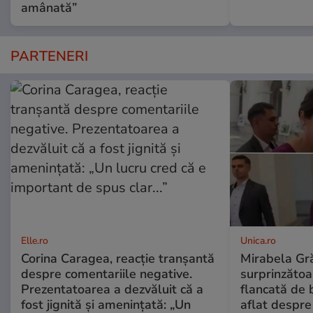
amânată”
PARTENERI
Elle.ro
Unica.ro
Corina Caragea, reacție tranșantă
Mirabela Gră
despre comentariile negative.
surprinzătoar
Prezentatoarea a dezvăluit că a
flancată de 
fost jignită și amenințată: „Un
aflat despre