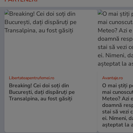
Libertateapentrufemei.ro
Avantaje.ro
Breaking! Cei doi soți din
O mai știți 
București, dați dispăruți pe
mai cunoscu
Transalpina, au fost găsiți
Meteo? Azi e
doamnă respe
stai să vezi 
ei. Nimeni, d
așteptat la 