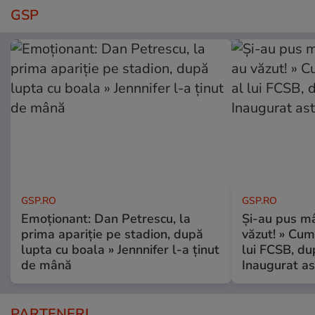
GSP
GSP.RO
GSP.RO
Emoționant: Dan Petrescu, la
Și-au pus mâ
prima apariție pe stadion, după
văzut! » Cum
lupta cu boala » Jennnifer l-a ținut
lui FCSB, du
de mână
Inaugurat as
PARTENERI