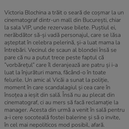
Victoria Blochina a trăit o seară de coșmar la un
cinematograf dintr-un mall din București, chiar
la sala VIP, unde rezervase bilete. Puștiul ei,
nerăbdător să-și vadă personajul, care se lăsa
așteptat în celebra pelerină, și-a luat mama la
întrebări. Vecinul de scaun al blondei însă se
pare că nu a putut trece peste faptul că
”vorbărețul” care îl deranjează are patru și i-a
luat la înjurături mama, făcând-o în toate
felurile. Un amic al Vicăi a sunat la poliție,
moment în care scandalagiul și cea care în
însoțea a ieșit din sală. Însă nu au plecat din
cinematograf, ci au mers să facă reclamație la
manager. Acesta din urmă a venit în sală pentru
a-i cere socoteală fostei balerine și să o invite,
în cel mai nepoliticos mod posibil, afară.