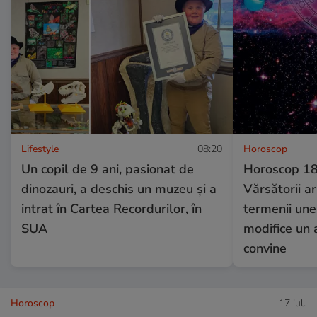
Lifestyle
08:20
Horoscop
Un copil de 9 ani, pasionat de
Horoscop 18 
dinozauri, a deschis un muzeu și a
Vărsătorii a
intrat în Cartea Recordurilor, în
termenii unei
SUA
modifice un 
convine
Horoscop
17 iul.