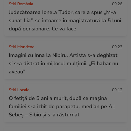
Știri România
09:26
Judecătoarea Ionela Tudor, care a spus „M-a
sunat Lia”, se întoarce în magistratură la 5 luni
după pensionare. Ce va face
Stiri Mondene
09:23
Imagini cu Inna la Nibiru. Artista s-a deghizat
și s-a distrat în mijlocul mulțimii. „Ei habar nu
aveau”
Știri Locale
09:12
O fetiță de 5 ani a murit, după ce mașina
familiei s-a izbit de parapetul median pe A1
Sebeș – Sibiu și s-a răsturnat