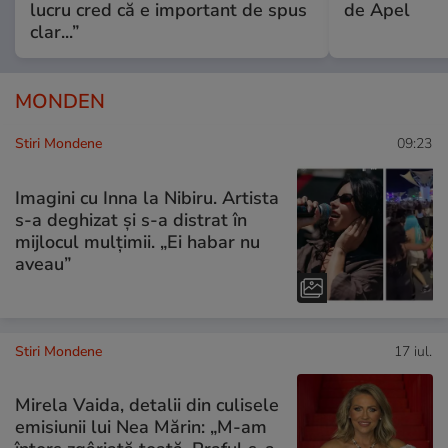
lucru cred că e important de spus
de Apel
clar...”
MONDEN
Stiri Mondene
09:23
Imagini cu Inna la Nibiru. Artista
s-a deghizat și s-a distrat în
mijlocul mulțimii. „Ei habar nu
aveau”
Stiri Mondene
17 iul.
Mirela Vaida, detalii din culisele
emisiunii lui Nea Mărin: „M-am