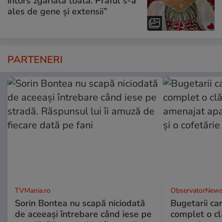
întors zgâriată toată. Praful s-a
ales de gene și extensii”
PARTENERI
TVMania.ro
ObservatorNews
Sorin Bontea nu scapă niciodată
Bugetarii ca
de aceeași întrebare când iese pe
complet o clă