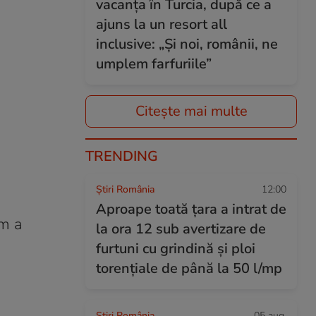
vacanța în Turcia, după ce a
ajuns la un resort all
inclusive: „Și noi, românii, ne
umplem farfuriile”
Citește mai multe
TRENDING
Știri România
12:00
Aproape toată țara a intrat de
um a
la ora 12 sub avertizare de
furtuni cu grindină și ploi
torențiale de până la 50 l/mp
Știri România
05 aug.