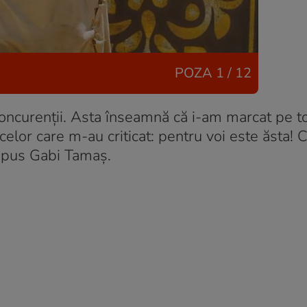
POZA
1 / 12
oncurenții. Asta înseamnă că i-am marcat pe toț
elor care m-au criticat: pentru voi este ăsta! C
 spus Gabi Tamaș.