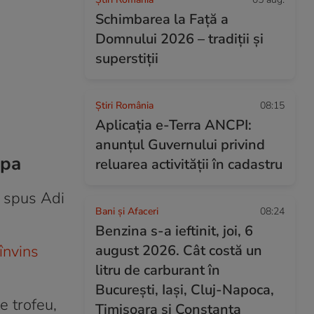
Schimbarea la Față a
Domnului 2026 – tradiții și
superstiții
Știri România
08:15
Aplicația e-Terra ANCPI:
anunțul Guvernului privind
opa
reluarea activității în cadastru
a spus Adi
Bani și Afaceri
08:24
Benzina s-a ieftinit, joi, 6
 învins
august 2026. Cât costă un
litru de carburant în
București, Iași, Cluj-Napoca,
e trofeu,
Timișoara și Constanța