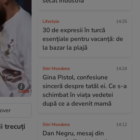
secat industria
Lifestyle
14:25
30 de expresii în turcă
esențiale pentru vacanță: de
la bazar la plajă
Stiri Mondene
14:24
Gina Pistol, confesiune
sinceră despre tatăl ei. Ce s-a
schimbat în viața vedetei
după ce a devenit mamă
cover
Stiri Mondene
14:12
 trecuți
Dan Negru, mesaj din