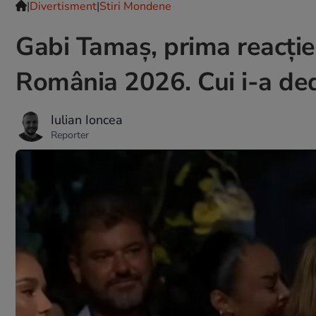
|
Divertisment
|
Stiri Mondene
Gabi Tamaș, prima reacție
România 2026. Cui i-a ded
Iulian Ioncea
Reporter