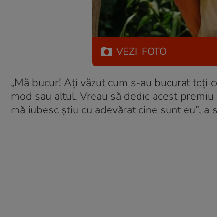
VEZI
FOTO
„Mă bucur! Ați văzut cum s-au bucurat toți c
mod sau altul. Vreau să dedic acest premiu c
mă iubesc știu cu adevărat cine sunt eu”, a