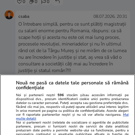
0
0
0
csaba
08.07.2026, 20:31
O întrebare simplă, pentru ce sunt plătiți magistrații
cu salarii enorme pentru Romania, răspuns: ca să
scape hoții și acesta nu este cel mai lung proces,
procesele revoluției, mineriadelor și nu în ultimul
rând cel de la Târgu Mureș și ne mirăm de ce lumea
nu are încredere în justiție și stat, aș vrea să văd o
consultare a societății câți mai au încredere în
justiție și statul român?!!!
0
0
0
Nouă ne pasă ca datele tale personale să rămână
confidențiale
Noi și partenerii noștri
596
stocăm și/sau accesăm informații pe
gri57
08.07.2026, 20:44
dispozitivul dvs., precum identificatorii cookie unici pentru prelucrarea
datelor cu caracter personal. Puteți accepta sau gestiona preferințele dvs.
Caricatură de justiție, șpagă, trafic de influență,
făcând clic mai jos, respectiv vă puteți opune utilizării unui interes legitim
nesimțire crasă - 6000 de euro pensia medie ,
în orice moment pe pagina cu politica de confidențialitate. Aceste alegeri
vor fi raportate partenerilor noștri și nu vă vor afecta navigarea.
Mai
14000 de euro cea mai mare pensie IN PLATĂ a
multe detalii
Noi si partenerii nostri (retelele de socializare si agentiile de publicitate
unui magistrat. Bantustan eșuat !
partenere, precum si furnizorii nostri de servicii de date analitice)
prelucram date pentru a permite website-ului sa functioneze, pentru a
personaliza continutul si anunturile publicitare afisate in functie de