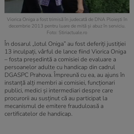
Viorica Oniga a fost trimisă în judecată de DNA Ploiești în
decembrie 2013 pentru luare de mită și abuz în serviciu.
Foto: Stiriactuale.ro
În dosarul „lotul Oniga” au fost deferiți justiției
13 inculpați, vârful de lance fiind Viorica Oniga
– fosta președintă a comisiei de evaluare a
persoanelor adulte cu handicap din cadrul
DGASPC Prahova. Împreună cu ea, au ajuns în
instanță alți membri ai comisiei, funcționari
publici, medici și intermediari despre care
procurorii au susținut că au participat la
mecanismul de emitere frauduloasă a
certificatelor de handicap.