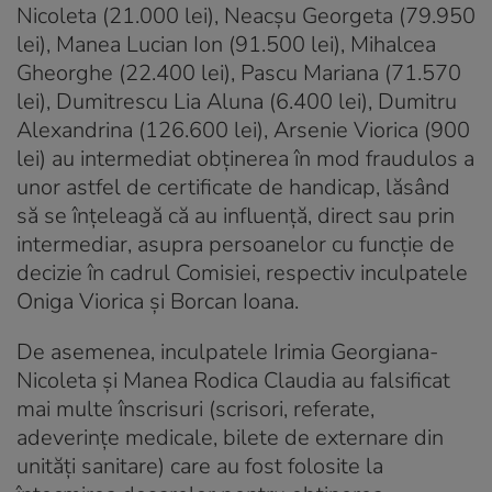
Nicoleta (21.000 lei), Neacşu Georgeta (79.950
lei), Manea Lucian Ion (91.500 lei), Mihalcea
Gheorghe (22.400 lei), Pascu Mariana (71.570
lei), Dumitrescu Lia Aluna (6.400 lei), Dumitru
Alexandrina (126.600 lei), Arsenie Viorica (900
lei) au intermediat obţinerea în mod fraudulos a
unor astfel de certificate de handicap, lăsând
să se înţeleagă că au influenţă, direct sau prin
intermediar, asupra persoanelor cu funcţie de
decizie în cadrul Comisiei, respectiv inculpatele
Oniga Viorica şi Borcan Ioana.
De asemenea, inculpatele Irimia Georgiana-
Nicoleta şi Manea Rodica Claudia au falsificat
mai multe înscrisuri (scrisori, referate,
adeverinţe medicale, bilete de externare din
unităţi sanitare) care au fost folosite la