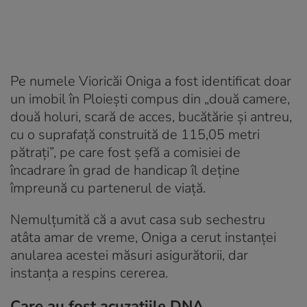
Pe numele Vioricăi Oniga a fost identificat doar
un imobil în Ploiești compus din „două camere,
două holuri, scară de acces, bucătărie și antreu,
cu o suprafață construită de 115,05 metri
pătrați”, pe care fost șefă a comisiei de
încadrare în grad de handicap îl deține
împreună cu partenerul de viață.
Nemulțumită că a avut casa sub sechestru
atâta amar de vreme, Oniga a cerut instanței
anularea acestei măsuri asigurătorii, dar
instanța a respins cererea.
Care au fost acuzațiile DNA