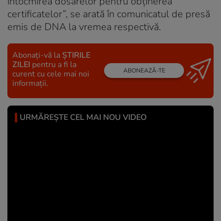
întocmirea dosarelor pentru obţinerea
certificatelor”, se arată în comunicatul de presă
emis de DNA la vremea respectivă.
Abonați-vă la
ȘTIRILE
ZILEI
pentru a fi la
ABONEAZĂ-TE
curent cu cele mai noi
informații.
URMĂREȘTE CEL MAI NOU VIDEO