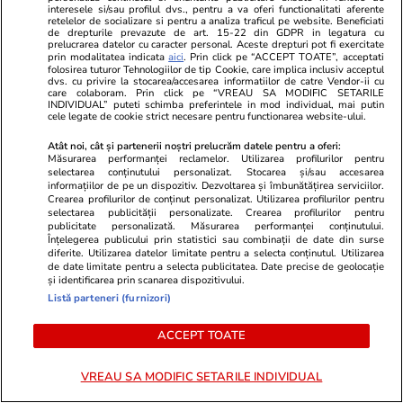
0
0
0
interesele si/sau profilul dvs., pentru a va oferi functionalitati aferente
retelelor de socializare si pentru a analiza traficul pe website. Beneficiati
de drepturile prevazute de art. 15-22 din GDPR in legatura cu
prelucrarea datelor cu caracter personal. Aceste drepturi pot fi exercitate
VEZI TOATE COMENTARIILE (5)
prin modalitatea indicata
aici
. Prin click pe “ACCEPT TOATE”, acceptati
folosirea tuturor Tehnologiilor de tip Cookie, care implica inclusiv acceptul
dvs. cu privire la stocarea/accesarea informatiilor de catre Vendor-ii cu
care colaboram. Prin click pe “VREAU SA MODIFIC SETARILE
Comentează
INDIVIDUAL” puteti schimba preferintele in mod individual, mai putin
cele legate de cookie strict necesare pentru functionarea website-ului.
Loghează-te în contul tău
pentru a adăuga
Atât noi, cât și partenerii noștri prelucrăm datele pentru a oferi:
comentarii și a te alătura dialogului.
Măsurarea performanței reclamelor. Utilizarea profilurilor pentru
selectarea conținutului personalizat. Stocarea și/sau accesarea
informațiilor de pe un dispozitiv. Dezvoltarea și îmbunătățirea serviciilor.
Crearea profilurilor de conținut personalizat. Utilizarea profilurilor pentru
selectarea publicității personalizate. Crearea profilurilor pentru
publicitate personalizată. Măsurarea performanței conținutului.
Înțelegerea publicului prin statistici sau combinații de date din surse
diferite. Utilizarea datelor limitate pentru a selecta conținutul. Utilizarea
de date limitate pentru a selecta publicitatea. Date precise de geolocație
și identificarea prin scanarea dispozitivului.
Listă parteneri (furnizori)
ACCEPT TOATE
Sunt de acord cu
regulile comunitatii
VREAU SA MODIFIC SETARILE INDIVIDUAL