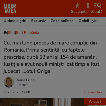
Susține
Cont
Caută
Ultimele știri
Exclusiv
Criză politică
Opinii
Intervi
|
Ştiri
|
Știri România
Cel mai lung proces de mare corupție din
România. Prima sentință, cu faptele
prescrise, după 13 ani și 154 de amânări.
Justiția a avut nouă miniștri cât timp a fost
judecat „Lotul Oniga”
Diana Frîncu
Jurnalist
08 iul. 2026, 14:00
5 comentarii
Analiză