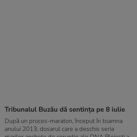
Tribunalul Buzău dă sentința pe 8 iulie
După un proces-maraton, început în toamna
anului 2013, dosarul care a deschis seria
marilor anchete de corupție ale DNA Ploiești a