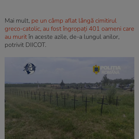
Mai mult,
pe un câmp aflat lângă cimitirul
greco-catolic, au fost îngropați 401 oameni care
au murit
în aceste azile, de-a lungul anilor,
potrivit DIICOT.