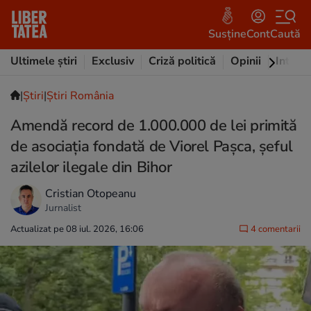
Susține
Cont
Caută
Ultimele știri
Exclusiv
Criză politică
Opinii
Intervi
|
Ştiri
|
Știri România
Amendă record de 1.000.000 de lei primită
de asociaţia fondată de Viorel Pașca, șeful
azilelor ilegale din Bihor
Cristian Otopeanu
Jurnalist
Actualizat pe 08 iul. 2026, 16:06
4 comentarii