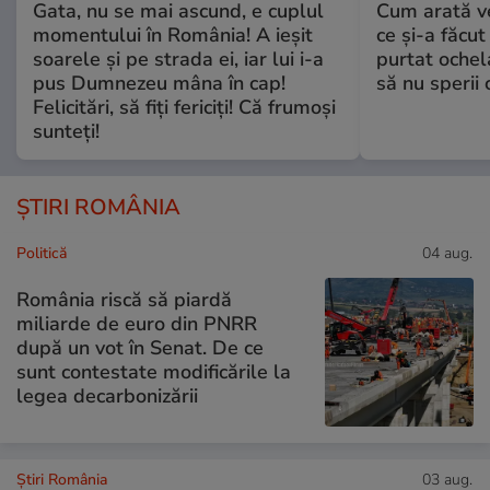
Gata, nu se mai ascund, e cuplul
Cum arată v
momentului în România! A ieșit
ce și-a făcut
soarele și pe strada ei, iar lui i-a
purtat ochel
pus Dumnezeu mâna în cap!
să nu sperii c
Felicitări, să fiți fericiți! Că frumoși
sunteți!
ȘTIRI ROMÂNIA
Politică
04 aug.
România riscă să piardă
miliarde de euro din PNRR
după un vot în Senat. De ce
sunt contestate modificările la
legea decarbonizării
Știri România
03 aug.