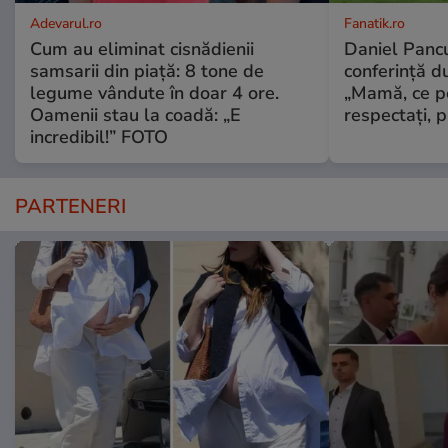
Adevarul.ro
Fanatik.ro
Cum au eliminat cisnădienii
Daniel Pancu
samsarii din piață: 8 tone de
conferință d
legume vândute în doar 4 ore.
„Mamă, ce p
Oamenii stau la coadă: „E
respectați, p
incredibil!” FOTO
PARTENERI