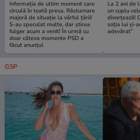
Informația de ultim moment care
La 2 ani de 
circulă în toată presa. Răsturnare
un cuplu ce
majoră de situație la vârful țării!
divorțează! C
S-au speculat multe, dar știrea
soția lui și-
fulger acum a venit! În urmă cu
adevărat”
doar câteva momente PSD a
făcut anunțul
GSP