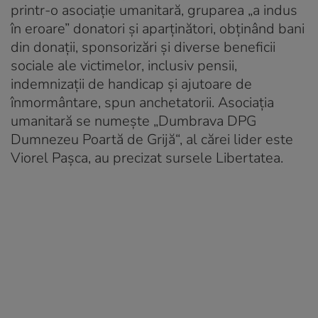
printr-o asociație umanitară, gruparea „a indus
în eroare” donatori și aparținători, obținând bani
din donații, sponsorizări și diverse beneficii
sociale ale victimelor, inclusiv pensii,
indemnizații de handicap și ajutoare de
înmormântare, spun anchetatorii. Asociaţia
umanitară se numeşte „Dumbrava DPG
Dumnezeu Poartă de Grijă“, al cărei lider este
Viorel Paşca, au precizat sursele Libertatea.