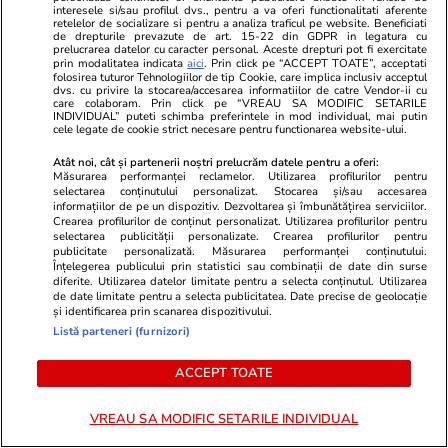
interesele si/sau profilul dvs., pentru a va oferi functionalitati aferente
retelelor de socializare si pentru a analiza traficul pe website. Beneficiati
de drepturile prevazute de art. 15-22 din GDPR in legatura cu
Stiri Mondene
07 aug.
prelucrarea datelor cu caracter personal. Aceste drepturi pot fi exercitate
prin modalitatea indicata
aici
. Prin click pe “ACCEPT TOATE”, acceptati
folosirea tuturor Tehnologiilor de tip Cookie, care implica inclusiv acceptul
Ținuta purtată de Andreea
dvs. cu privire la stocarea/accesarea informatiilor de catre Vendor-ii cu
care colaboram. Prin click pe “VREAU SA MODIFIC SETARILE
Ibacka la Untold 2026 a atras
INDIVIDUAL” puteti schimba preferintele in mod individual, mai putin
cele legate de cookie strict necesare pentru functionarea website-ului.
atenția tuturor. Vedeta s-a
schimbat după divorțul de
Atât noi, cât și partenerii noștri prelucrăm datele pentru a oferi:
Măsurarea performanței reclamelor. Utilizarea profilurilor pentru
Cabral
selectarea conținutului personalizat. Stocarea și/sau accesarea
informațiilor de pe un dispozitiv. Dezvoltarea și îmbunătățirea serviciilor.
Crearea profilurilor de conținut personalizat. Utilizarea profilurilor pentru
selectarea publicității personalizate. Crearea profilurilor pentru
publicitate personalizată. Măsurarea performanței conținutului.
PARTENERI
Înțelegerea publicului prin statistici sau combinații de date din surse
diferite. Utilizarea datelor limitate pentru a selecta conținutul. Utilizarea
de date limitate pentru a selecta publicitatea. Date precise de geolocație
și identificarea prin scanarea dispozitivului.
Listă parteneri (furnizori)
ACCEPT TOATE
VREAU SA MODIFIC SETARILE INDIVIDUAL