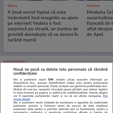
Elle.ro
Unica.ro
A ținut secret faptul că este
Mirabela Gră
însărcinată însă imaginile au ajuns
surprinzătoar
pe internet! Vedeta a fost
flancată de 
surprinsă pe stradă, iar burtica de
aflat despre
gravidă dovedește că va deveni în
de Apel
curând mamă
MONDEN
Nouă ne pasă ca datele tale personale să rămână
confidențiale
Stiri Mondene
07 aug.
Noi și partenerii noștri
596
stocăm și/sau accesăm informații pe
dispozitivul dvs., precum identificatorii cookie unici pentru prelucrarea
Paula Chirilă, imagini romantice
datelor cu caracter personal. Puteți accepta sau gestiona preferințele dvs.
făcând clic mai jos, respectiv vă puteți opune utilizării unui interes legitim
alături de iubit în vacanța din
în orice moment pe pagina cu politica de confidențialitate. Aceste alegeri
vor fi raportate partenerilor noștri și nu vă vor afecta navigarea.
Mai
Grecia. Mesajul emoționant
multe detalii
Noi si partenerii nostri (retelele de socializare si agentiile de publicitate
transmis de actriță
partenere, precum si furnizorii nostri de servicii de date analitice)
prelucram date pentru a permite website-ului sa functioneze, pentru a
personaliza continutul si anunturile publicitare afisate in functie de