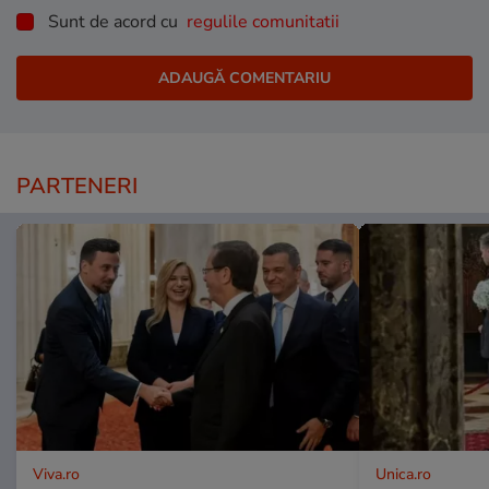
Sunt de acord cu
regulile comunitatii
PARTENERI
Viva.ro
Unica.ro