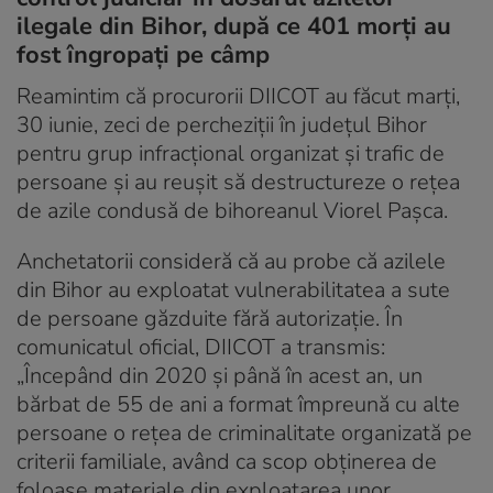
ilegale din Bihor, după ce 401 morți au
fost îngropați pe câmp
Reamintim că procurorii DIICOT au făcut marți,
30 iunie, zeci de percheziții în județul Bihor
pentru grup infracțional organizat și trafic de
persoane și au reușit să destructureze o rețea
de azile condusă de bihoreanul Viorel Pașca.
Anchetatorii consideră că au probe că azilele
din Bihor au exploatat vulnerabilitatea a sute
de persoane găzduite fără autorizație. În
comunicatul oficial, DIICOT a transmis:
„Începând din 2020 și până în acest an, un
bărbat de 55 de ani a format împreună cu alte
persoane o rețea de criminalitate organizată pe
criterii familiale, având ca scop obținerea de
foloase materiale din exploatarea unor