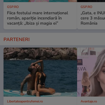
GSP.RO
GSP.RO
Fiica fostului mare internațional
„Gata, e IN
român, apariție incendiară în
cere 3 măsu
vacanță: „Ibiza și magia ei”
România
PARTENERI
Libertateapentrufemei.ro
Avantaje.ro