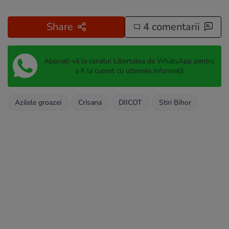
Share
4 comentarii
Abonați-vă la canalul Libertatea de WhatsApp pentru
a fi la curent cu ultimele informații
Azilele groazei
Crisana
DIICOT
Stiri Bihor