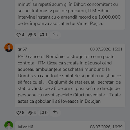
minut” se repetă acum și în Bihor: concomitent cu
sechestrul masiv pus de procurori, ITM Bihor
intervine instant cu o amendă record de 1.000.000
de lei împotriva asociației lui Viorel Pașca.
4
5
1
gri57
08.07.2026, 15:01
PSD cancerul României distruge tot ce nu poate
controla , ITM tăcea ca scroafa in păpușoi când
aduceau ambulanțele boschetari muribunzi la
Dumbrava cand toate spitalele si poliția nu știau ce
să facă cu ei ... Ce glumă de stat esuat , secretari de
stat la vârsta de 26 de ani si pusi sefi de direcții de
persoane cu nevoi speciale fătuci pesediste... Toate
astea ca șobolanii să lovească in Bolojan
6
4
0
IulianH6
08.07.2026, 16:39