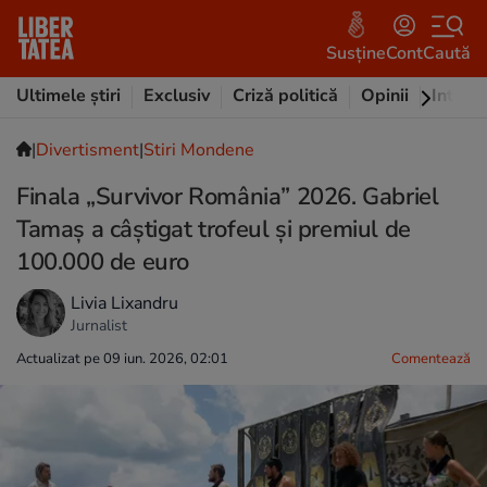
Susține
Cont
Caută
Ultimele știri
Exclusiv
Criză politică
Opinii
Intervi
|
Divertisment
|
Stiri Mondene
Finala „Survivor România” 2026. Gabriel
Tamaș a câștigat trofeul și premiul de
100.000 de euro
Livia Lixandru
Jurnalist
Actualizat pe 09 iun. 2026, 02:01
Comentează