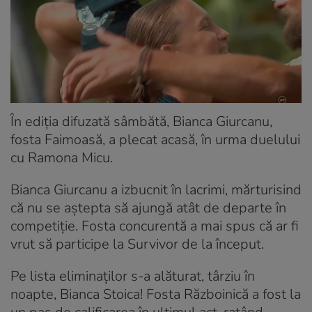
În ediția difuzată sâmbătă, Bianca Giurcanu,
fosta Faimoasă, a plecat acasă, în urma duelului
cu Ramona Micu.
Bianca Giurcanu a izbucnit în lacrimi, mărturisind
că nu se aștepta să ajungă atât de departe în
competiție. Fosta concurentă a mai spus că ar fi
vrut să participe la Survivor de la început.
Pe lista eliminaților s-a alăturat, târziu în
noapte, Bianca Stoica! Fosta Războinică a fost la