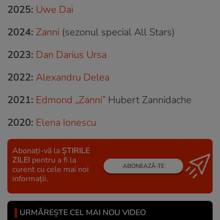
2025:
Uwe Dai
2024:
Zanni
(sezonul special
All Stars
)
2023:
Dan Darius Ursa
2022:
Alexandru Delea
2021:
Edmond „Zanni”
Hubert Zannidache
2020:
Elena Ionescu
Abonați-vă la
ȘTIRILE
ZILEI
pentru a fi la
ABONEAZĂ-TE
curent cu cele mai noi
informații.
URMĂREȘTE CEL MAI NOU VIDEO