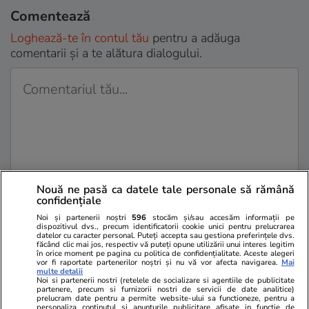
Comentează
Loghează-te în contul tău
pentru a adăuga
comentarii și a te alătura dialogului.
Nouă ne pasă ca datele tale personale să rămână
confidențiale
Sunt de acord cu
regulile comunitatii
Noi și partenerii noștri
596
stocăm și/sau accesăm informații pe
dispozitivul dvs., precum identificatorii cookie unici pentru prelucrarea
datelor cu caracter personal. Puteți accepta sau gestiona preferințele dvs.
făcând clic mai jos, respectiv vă puteți opune utilizării unui interes legitim
în orice moment pe pagina cu politica de confidențialitate. Aceste alegeri
vor fi raportate partenerilor noștri și nu vă vor afecta navigarea.
Mai
multe detalii
Noi si partenerii nostri (retelele de socializare si agentiile de publicitate
partenere, precum si furnizorii nostri de servicii de date analitice)
prelucram date pentru a permite website-ului sa functioneze, pentru a
personaliza continutul si anunturile publicitare afisate in functie de