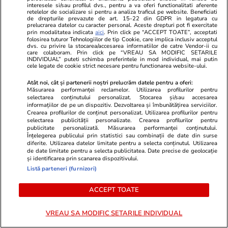
PARTENERI
interesele si/sau profilul dvs., pentru a va oferi functionalitati aferente
retelelor de socializare si pentru a analiza traficul pe website. Beneficiati
de drepturile prevazute de art. 15-22 din GDPR in legatura cu
prelucrarea datelor cu caracter personal. Aceste drepturi pot fi exercitate
prin modalitatea indicata
aici
. Prin click pe “ACCEPT TOATE”, acceptati
folosirea tuturor Tehnologiilor de tip Cookie, care implica inclusiv acceptul
dvs. cu privire la stocarea/accesarea informatiilor de catre Vendor-ii cu
care colaboram. Prin click pe “VREAU SA MODIFIC SETARILE
INDIVIDUAL” puteti schimba preferintele in mod individual, mai putin
cele legate de cookie strict necesare pentru functionarea website-ului.
Atât noi, cât și partenerii noștri prelucrăm datele pentru a oferi:
Măsurarea performanței reclamelor. Utilizarea profilurilor pentru
selectarea conținutului personalizat. Stocarea și/sau accesarea
informațiilor de pe un dispozitiv. Dezvoltarea și îmbunătățirea serviciilor.
Crearea profilurilor de conținut personalizat. Utilizarea profilurilor pentru
selectarea publicității personalizate. Crearea profilurilor pentru
publicitate personalizată. Măsurarea performanței conținutului.
Înțelegerea publicului prin statistici sau combinații de date din surse
Viva.ro
Unica.ro
diferite. Utilizarea datelor limitate pentru a selecta conținutul. Utilizarea
Breaking news! Decizia de ultim
Mihai Onilă 
de date limitate pentru a selecta publicitatea. Date precise de geolocație
și identificarea prin scanarea dispozitivului.
moment a lui Ilie Bolojan! Tocmai
urgență. Soți
Listă parteneri (furnizori)
s-a produs un seism în politică.
primele decl
Azi, 30.07.2026, premierul demis
lui de sănăta
ACCEPT TOATE
a anunțat tot
posibilul”. C
din partea m
VREAU SA MODIFIC SETARILE INDIVIDUAL