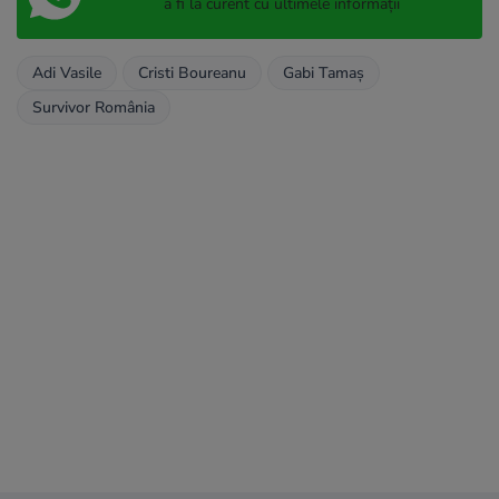
a fi la curent cu ultimele informații
Adi Vasile
Cristi Boureanu
Gabi Tamaș
Survivor România