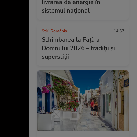
livrarea de energie în
sistemul național
Știri România
14:57
Schimbarea la Față a
Domnului 2026 – tradiții și
superstiții