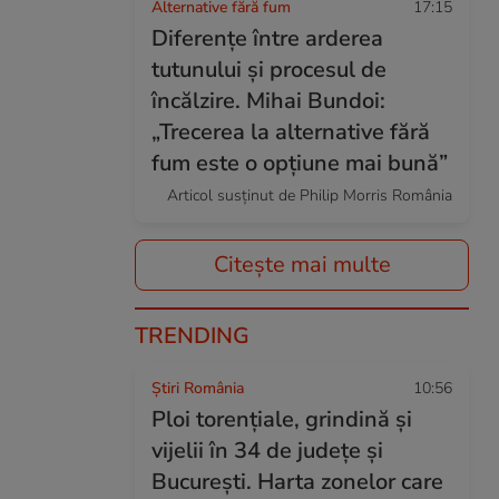
Alternative fără fum
17:15
Diferențe între arderea
tutunului și procesul de
încălzire. Mihai Bundoi:
„Trecerea la alternative fără
fum este o opțiune mai bună”
Articol susținut de Philip Morris România
Citește mai multe
TRENDING
Știri România
10:56
Ploi torențiale, grindină și
vijelii în 34 de județe și
București. Harta zonelor care