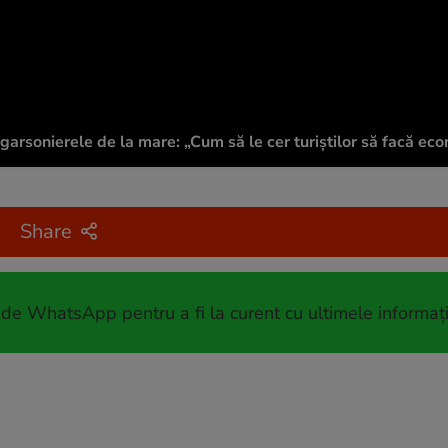
la garsonierele de la mare: „Cum să le cer turiștilor să facă ec
Share
 de WhatsApp pentru a fi la curent cu ultimele informați