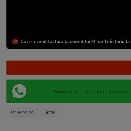
Cât i-a venit factura la curent lui Mihai Trăistariu 
Abonați-vă la canalul Libertatea
Ianna Novac
Spital