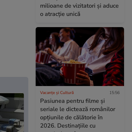
milioane de vizitatori și aduce
o atracție unică
Vacanțe și Cultură
15:56
Pasiunea pentru filme și
seriale le dictează românilor
opțiunile de călătorie în
2026. Destinațiile cu