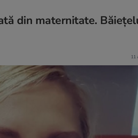
tă din maternitate. Băiețelu
11 