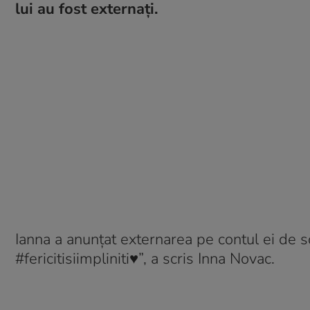
lui au fost externați.
Ianna a anunțat externarea pe contul ei de so
#fericitisiimpliniti♥️”, a scris Inna Novac.