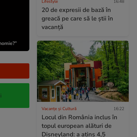
Lifestyle
16:48
20 de expresii de bază în
greacă pe care să le știi în
vacanță
onomie?”
i
Vacanțe și Cultură
16:22
Locul din România inclus în
topul european alături de
Disneyland: a atins 4,5