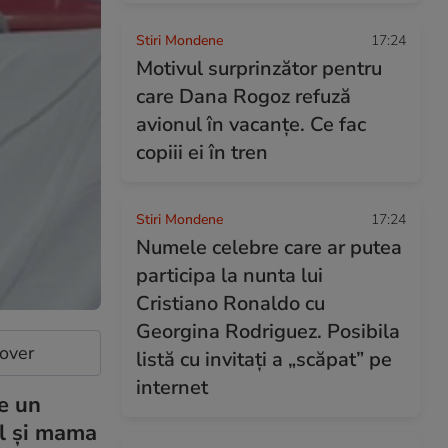
Stiri Mondene
17:24
Motivul surprinzător pentru
care Dana Rogoz refuză
avionul în vacanțe. Ce fac
copiii ei în tren
Stiri Mondene
17:24
Numele celebre care ar putea
participa la nunta lui
Cristiano Ronaldo cu
Georgina Rodriguez. Posibila
cover
listă cu invitați a „scăpat” pe
internet
e un
ul și mama