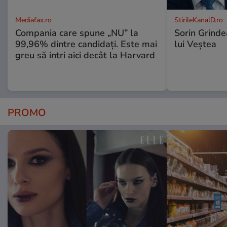
Mediafax.ro
StirileKanalD.ro
Compania care spune „NU” la
Sorin Grinde
99,96% dintre candidați. Este mai
lui Veștea
greu să intri aici decât la Harvard
PROMO