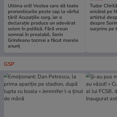
Ultima oră! Vestea care dă toate
Tudor Chiril
pronosticurile peste cap la vârful
oricând pe N
țării! Acuzațiile curg, iar o
artistul desp
declarație produce un adevărat
despre Sorin
seism în politică. Fără vreun
surprins pe 
semnal în prealabil, Sorin
Grindeanu tocmai a făcut marele
anunț
GSP