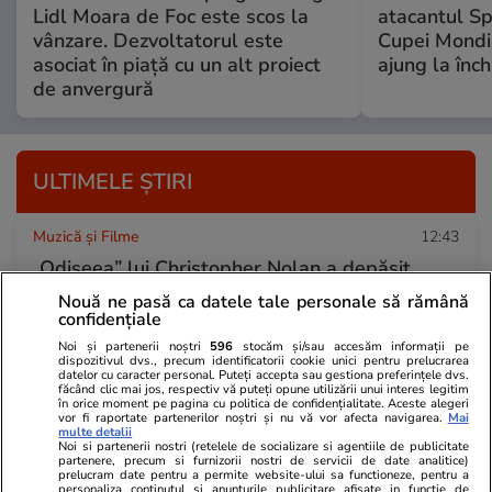
Lidl Moara de Foc este scos la
atacantul Spa
vânzare. Dezvoltatorul este
Cupei Mondia
asociat în piață cu un alt proiect
ajung la înch
de anvergură
ULTIMELE ȘTIRI
Muzică și Filme
12:43
„Odiseea” lui Christopher Nolan a depășit
200.000.000 de dolari în box-office-ul global
Nouă ne pasă ca datele tale personale să rămână
confidențiale
Noi și partenerii noștri
596
stocăm și/sau accesăm informații pe
dispozitivul dvs., precum identificatorii cookie unici pentru prelucrarea
Știri Externe
12:28
datelor cu caracter personal. Puteți accepta sau gestiona preferințele dvs.
făcând clic mai jos, respectiv vă puteți opune utilizării unui interes legitim
Rusia a atacat Kievul cu rachete balistice și
în orice moment pe pagina cu politica de confidențialitate. Aceste alegeri
vor fi raportate partenerilor noștri și nu vă vor afecta navigarea.
Mai
există cel puțin un mort și 15 răniți: „A fost cea
multe detalii
Noi si partenerii nostri (retelele de socializare si agentiile de publicitate
mai înfricoşătoare noapte din viaţa mea”
partenere, precum si furnizorii nostri de servicii de date analitice)
prelucram date pentru a permite website-ului sa functioneze, pentru a
personaliza continutul si anunturile publicitare afisate in functie de