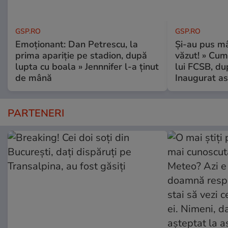
GSP.RO
GSP.RO
Emoționant: Dan Petrescu, la
Și-au pus mâ
prima apariție pe stadion, după
văzut! » Cum
lupta cu boala » Jennnifer l-a ținut
lui FCSB, du
de mână
Inaugurat as
PARTENERI