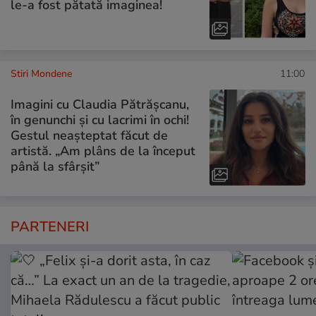
le-a fost pătată imaginea!
Stiri Mondene
11:00
Imagini cu Claudia Pătrășcanu,
în genunchi și cu lacrimi în ochi!
Gestul neașteptat făcut de
artistă. „Am plâns de la început
până la sfârșit”
PARTENERI