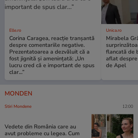
Elle.ro
Unica.ro
Corina Caragea, reacție tranșantă
Mirabela Gră
despre comentariile negative.
surprinzătoar
Prezentatoarea a dezvăluit că a
flancată de 
fost jignită și amenințată: „Un
aflat despre
lucru cred că e important de spus
de Apel
clar...”
MONDEN
Stiri Mondene
12:00
Vedete din România care au
avut probleme cu legea. Cum