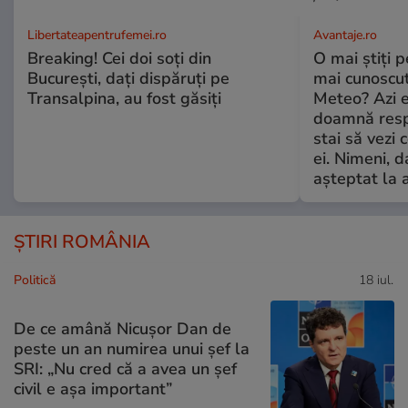
Libertateapentrufemei.ro
Avantaje.ro
Breaking! Cei doi soți din
O mai știți 
București, dați dispăruți pe
mai cunoscu
Transalpina, au fost găsiți
Meteo? Azi e
doamnă respe
stai să vezi 
ei. Nimeni, d
așteptat la 
ȘTIRI ROMÂNIA
Politică
18 iul.
De ce amână Nicușor Dan de
peste un an numirea unui șef la
SRI: „Nu cred că a avea un şef
civil e așa important”