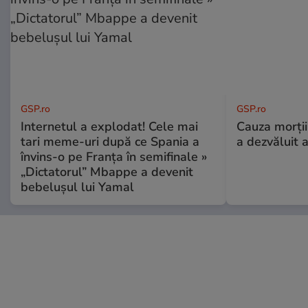
GSP.ro
GSP.ro
Internetul a explodat! Cele mai
Cauza morții
tari meme-uri după ce Spania a
a dezvăluit 
învins-o pe Franța în semifinale »
„Dictatorul” Mbappe a devenit
bebelușul lui Yamal