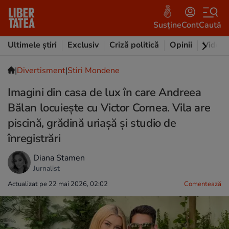
Susține
Cont
Caută
Ultimele știri
Exclusiv
Criză politică
Opinii
Video
|
Divertisment
|
Stiri Mondene
Imagini din casa de lux în care Andreea
Bălan locuiește cu Victor Cornea. Vila are
piscină, grădină uriașă și studio de
înregistrări
Diana Stamen
Jurnalist
Actualizat pe 22 mai 2026, 02:02
Comentează