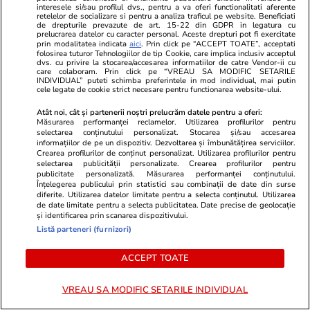
interesele si/sau profilul dvs., pentru a va oferi functionalitati aferente
retelelor de socializare si pentru a analiza traficul pe website. Beneficiati
Știri România
12:19
de drepturile prevazute de art. 15-22 din GDPR in legatura cu
prelucrarea datelor cu caracter personal. Aceste drepturi pot fi exercitate
Dosarele fraților Tate în România: de ce sunt
prin modalitatea indicata
aici
. Prin click pe “ACCEPT TOATE”, acceptati
folosirea tuturor Tehnologiilor de tip Cookie, care implica inclusiv acceptul
acuzați și în ce stadiu au ajuns procesele
dvs. cu privire la stocarea/accesarea informatiilor de catre Vendor-ii cu
care colaboram. Prin click pe “VREAU SA MODIFIC SETARILE
INDIVIDUAL” puteti schimba preferintele in mod individual, mai putin
cele legate de cookie strict necesare pentru functionarea website-ului.
Știri Locale
12:18
Atât noi, cât și partenerii noștri prelucrăm datele pentru a oferi:
1.000 de lei pentru un loc de parcare în
Măsurarea performanței reclamelor. Utilizarea profilurilor pentru
selectarea conținutului personalizat. Stocarea și/sau accesarea
Oradea: 21.000 de șoferi sunt obligați să își
informațiilor de pe un dispozitiv. Dezvoltarea și îmbunătățirea serviciilor.
Crearea profilurilor de conținut personalizat. Utilizarea profilurilor pentru
pună plăcuțe noi într-o lună
selectarea publicității personalizate. Crearea profilurilor pentru
publicitate personalizată. Măsurarea performanței conținutului.
Înțelegerea publicului prin statistici sau combinații de date din surse
diferite. Utilizarea datelor limitate pentru a selecta conținutul. Utilizarea
Citește mai multe
de date limitate pentru a selecta publicitatea. Date precise de geolocație
și identificarea prin scanarea dispozitivului.
Listă parteneri (furnizori)
TRENDING
ACCEPT TOATE
Știri România
10:00
VREAU SA MODIFIC SETARILE INDIVIDUAL
„Borna zero” a României, construită la Făgăraș