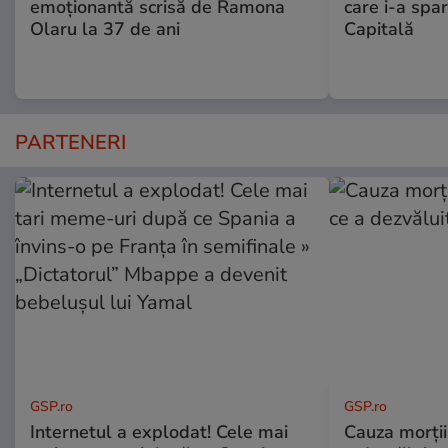
emoționantă scrisă de Ramona
care i-a spar
Olaru la 37 de ani
Capitală
PARTENERI
GSP.ro
GSP.ro
Internetul a explodat! Cele mai
Cauza morții