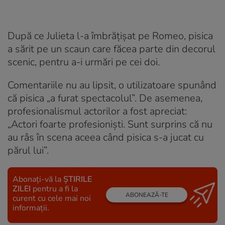
După ce Julieta l-a îmbrățișat pe Romeo, pisica
a sărit pe un scaun care făcea parte din decorul
scenic, pentru a-i urmări pe cei doi.
Comentariile nu au lipsit, o utilizatoare spunând
că pisica „a furat spectacolul”. De asemenea,
profesionalismul actorilor a fost apreciat:
„Actori foarte profesioniști. Sunt surprins că nu
au râs în scena aceea când pisica s-a jucat cu
părul lui”.
Abonați-vă la
ȘTIRILE
ZILEI
pentru a fi la
ABONEAZĂ-TE
curent cu cele mai noi
informații.