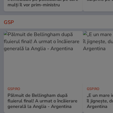
mulți îl vor prim-ministru
GSP
GSP.RO
GSP.RO
Pălmuit de Bellingham după
„E un mare i
fluierul final! A urmat o încăierare
îl jignește, 
generală la Anglia - Argentina
Argentina