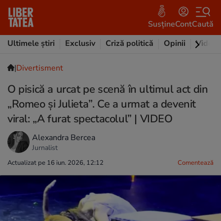
Susține
Cont
Caută
Ultimele știri
Exclusiv
Criză politică
Opinii
Video
|
Divertisment
O pisică a urcat pe scenă în ultimul act din
„Romeo și Julieta”. Ce a urmat a devenit
viral: „A furat spectacolul” | VIDEO
Alexandra Bercea
Jurnalist
Actualizat pe 16 iun. 2026, 12:12
Comentează