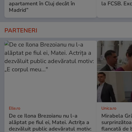
apartament în Cluj decât în
la FCSB. Exc
Madrid”
PARTENERI
Elle.ro
Unica.ro
De ce Ilona Brezoianu nu l-a
Mirabela Gră
alăptat pe fiul ei, Matei. Actrița a
surprinzătoar
dezvăluit public adevăratul motiv:
flancată de 