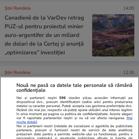
Știri România
14:00
Canadienii de la VarDev retrag
PUZ-ul pentru proiectul minier
auro-argentifer de un miliard
de dolari de la Certej și anunță
„optimizarea” investiției
Știri România
12:30
Palatul Telefoanelor și-a
Reportaj
Nouă ne pasă ca datele tale personale să rămână
confidențiale
deschis porțile istoriei.
Noi și partenerii noștri
596
stocăm și/sau accesăm informații pe
Povestea primului zgârie-nori
dispozitivul dvs., precum identificatorii cookie unici pentru prelucrarea
datelor cu caracter personal. Puteți accepta sau gestiona preferințele dvs.
din România și a telefoanelor
făcând clic mai jos, respectiv vă puteți opune utilizării unui interes legitim
în orice moment pe pagina cu politica de confidențialitate. Aceste alegeri
care au schimbat o epocă
vor fi raportate partenerilor noștri și nu vă vor afecta navigarea.
Mai
multe detalii
Noi si partenerii nostri (retelele de socializare si agentiile de publicitate
partenere, precum si furnizorii nostri de servicii de date analitice)
prelucram date pentru a permite website-ului sa functioneze, pentru a
Știri România
12:20
personaliza continutul si anunturile publicitare afisate in functie de