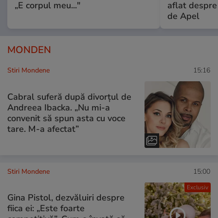
„E corpul meu..."
aflat despre
de Apel
MONDEN
Stiri Mondene
15:16
Cabral suferă după divorțul de
Andreea Ibacka. „Nu mi-a
convenit să spun asta cu voce
tare. M-a afectat”
Stiri Mondene
15:00
Exclusiv
Gina Pistol, dezvăluiri despre
fiica ei: „Este foarte