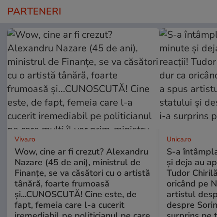
PARTENERI
Viva.ro
Unica.ro
Wow, cine ar fi crezut? Alexandru
S-a întâmpl
Nazare (45 de ani), ministrul de
și deja au ap
Finanțe, se va căsători cu o artistă
Tudor Chiril
tânără, foarte frumoasă
oricând pe N
și...CUNOSCUTĂ! Cine este, de
artistul desp
fapt, femeia care l-a cucerit
despre Sorin
iremediabil pe politicianul pe care
surprins pe 