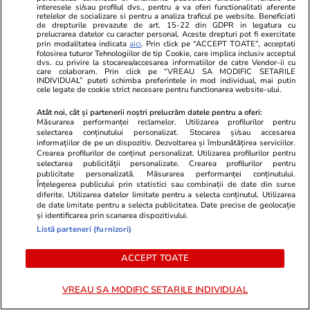
interesele si/sau profilul dvs., pentru a va oferi functionalitati aferente
Turiștii din toată lumea,
retelelor de socializare si pentru a analiza traficul pe website. Beneficiati
de drepturile prevazute de art. 15-22 din GDPR in legatura cu
avertizați că la București sunt
prelucrarea datelor cu caracter personal. Aceste drepturi pot fi exercitate
prin modalitatea indicata
aici
. Prin click pe “ACCEPT TOATE”, acceptati
cazați în clădiri care se pot
folosirea tuturor Tehnologiilor de tip Cookie, care implica inclusiv acceptul
dvs. cu privire la stocarea/accesarea informatiilor de catre Vendor-ii cu
prăbuși la cutremur. „Experții
care colaboram. Prin click pe “VREAU SA MODIFIC SETARILE
INDIVIDUAL” puteti schimba preferintele in mod individual, mai putin
cred că un astfel de cutremur
cele legate de cookie strict necesare pentru functionarea website-ului.
este inevitabil”, scrie The
Atât noi, cât și partenerii noștri prelucrăm datele pentru a oferi:
Măsurarea performanței reclamelor. Utilizarea profilurilor pentru
Guardian
selectarea conținutului personalizat. Stocarea și/sau accesarea
informațiilor de pe un dispozitiv. Dezvoltarea și îmbunătățirea serviciilor.
Crearea profilurilor de conținut personalizat. Utilizarea profilurilor pentru
selectarea publicității personalizate. Crearea profilurilor pentru
Știri România
11:34
publicitate personalizată. Măsurarea performanței conținutului.
Înțelegerea publicului prin statistici sau combinații de date din surse
Nicușor Dan și Ciprian Ciucu,
diferite. Utilizarea datelor limitate pentru a selecta conținutul. Utilizarea
de date limitate pentru a selecta publicitatea. Date precise de geolocație
față în față la Cotroceni, după
și identificarea prin scanarea dispozitivului.
Listă parteneri (furnizori)
ce primarul Capitalei a fost
acuzat de DNA de luare de
ACCEPT TOATE
mită. Ce discută cu
reprezentanții fostei coaliții
VREAU SA MODIFIC SETARILE INDIVIDUAL