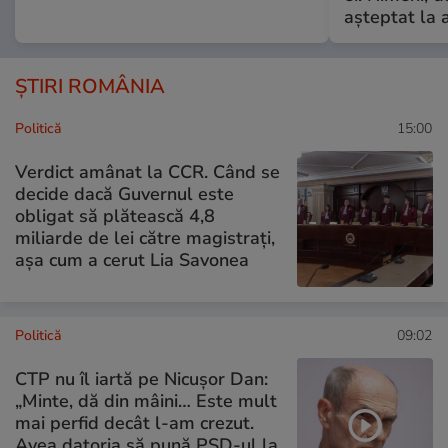
așteptat la 
ȘTIRI ROMÂNIA
Politică
15:00
Verdict amânat la CCR. Când se
decide dacă Guvernul este
obligat să plătească 4,8
miliarde de lei către magistrați,
așa cum a cerut Lia Savonea
Politică
09:02
CTP nu îl iartă pe Nicușor Dan:
„Minte, dă din mâini… Este mult
mai perfid decât l-am crezut.
Avea datoria să pună PSD-ul la