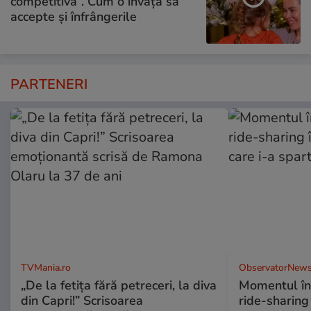
competitivă”. Cum o învață să
accepte și înfrângerile
PARTENERI
TVMania.ro
ObservatorNews
„De la fetița fără petreceri, la diva
Momentul în 
din Capri!” Scrisoarea
ride-sharing 