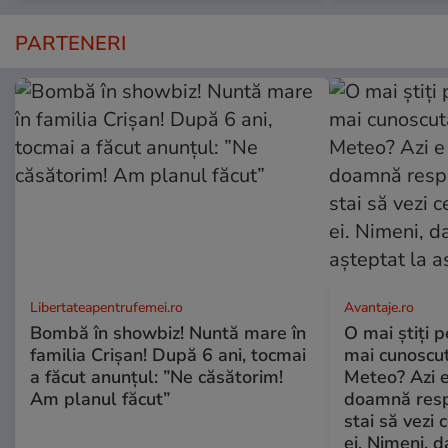
PARTENERI
Libertateapentrufemei.ro
Avantaje.ro
Bombă în showbiz! Nuntă mare în
O mai știți 
familia Crișan! După 6 ani, tocmai
mai cunoscu
a făcut anunțul: ”Ne căsătorim!
Meteo? Azi e
Am planul făcut”
doamnă respe
stai să vezi 
ei. Nimeni, d