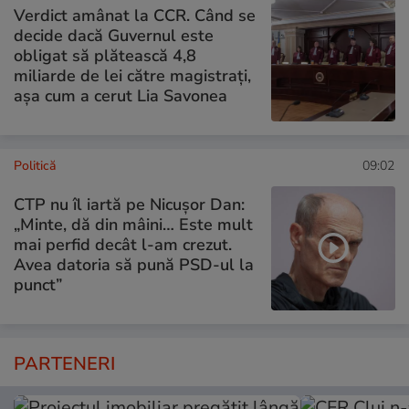
Verdict amânat la CCR. Când se
decide dacă Guvernul este
obligat să plătească 4,8
miliarde de lei către magistrați,
așa cum a cerut Lia Savonea
Politică
09:02
CTP nu îl iartă pe Nicușor Dan:
„Minte, dă din mâini… Este mult
mai perfid decât l-am crezut.
Avea datoria să pună PSD-ul la
punct”
PARTENERI