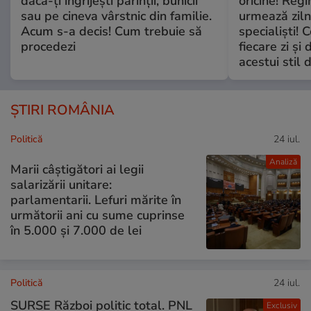
dacă-ți îngrijești părinții, bunicii
oricine! Regi
sau pe cineva vârstnic din familie.
urmează zilni
Acum s-a decis! Cum trebuie să
specialiști! 
procedezi
fiecare zi și 
acestui stil 
ȘTIRI ROMÂNIA
Politică
24 iul.
Analiză
Marii câștigători ai legii
salarizării unitare:
parlamentarii. Lefuri mărite în
următorii ani cu sume cuprinse
în 5.000 și 7.000 de lei
Politică
24 iul.
SURSE Război politic total. PNL
Exclusiv