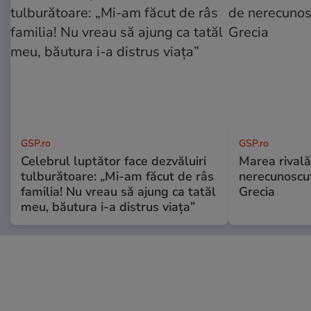
GSP.ro
GSP.ro
Celebrul luptător face dezvăluiri
Marea rivală
tulburătoare: „Mi-am făcut de râs
nerecunoscut
familia! Nu vreau să ajung ca tatăl
Grecia
meu, băutura i-a distrus viața”