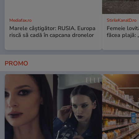
Mediafax.ro
StirileKanalD.ro
Marele câștigător: RUSIA. Europa
Femeie lovit
riscă să cadă în capcana dronelor
făcea plajă: „
PROMO