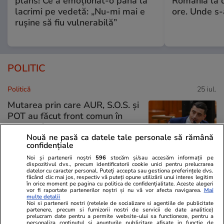
plâns! Ce a emoționat-o până la
România la d
lacrimi pe vedetă: „Nu-mi mai e
ore. Unde s
rușine să fiu vulnerabilă”
POLITIC
Politică
25 iul.
Mutarea prin care AUR, S.O.S. și
POT au făcut front comun în
opoziție împotriva legii care
Nouă ne pasă ca datele tale personale să rămână
permite Armatei să doboare
confidențiale
dronele neautorizate. CCR a
Noi și partenerii noștri
596
stocăm și/sau accesăm informații pe
tranșat definitiv disputa
dispozitivul dvs., precum identificatorii cookie unici pentru prelucrarea
datelor cu caracter personal. Puteți accepta sau gestiona preferințele dvs.
făcând clic mai jos, respectiv vă puteți opune utilizării unui interes legitim
în orice moment pe pagina cu politica de confidențialitate. Aceste alegeri
vor fi raportate partenerilor noștri și nu vă vor afecta navigarea.
Mai
Politică
25 iul.
multe detalii
Noi si partenerii nostri (retelele de socializare si agentiile de publicitate
Cum a apărut Mirabela
partenere, precum si furnizorii nostri de servicii de date analitice)
prelucram date pentru a permite website-ului sa functioneze, pentru a
Grădinaru la întâlnirea cu
personaliza continutul si anunturile publicitare afisate in functie de