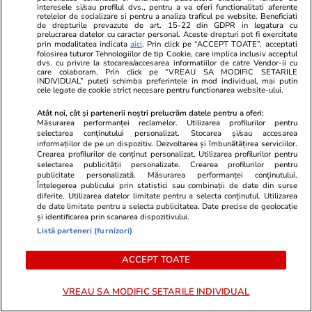
președinta Indiei, Droupadi
interesele si/sau profilul dvs., pentru a va oferi functionalitati aferente
retelelor de socializare si pentru a analiza traficul pe website. Beneficiati
Murmu, la Palatul Cotroceni.
de drepturile prevazute de art. 15-22 din GDPR in legatura cu
prelucrarea datelor cu caracter personal. Aceste drepturi pot fi exercitate
Motivul pentru care a ales o
prin modalitatea indicata
aici
. Prin click pe “ACCEPT TOATE”, acceptati
rochie galbenă
folosirea tuturor Tehnologiilor de tip Cookie, care implica inclusiv acceptul
dvs. cu privire la stocarea/accesarea informatiilor de catre Vendor-ii cu
care colaboram. Prin click pe “VREAU SA MODIFIC SETARILE
INDIVIDUAL” puteti schimba preferintele in mod individual, mai putin
cele legate de cookie strict necesare pentru functionarea website-ului.
PARTENERI
Atât noi, cât și partenerii noștri prelucrăm datele pentru a oferi:
Măsurarea performanței reclamelor. Utilizarea profilurilor pentru
selectarea conținutului personalizat. Stocarea și/sau accesarea
informațiilor de pe un dispozitiv. Dezvoltarea și îmbunătățirea serviciilor.
Crearea profilurilor de conținut personalizat. Utilizarea profilurilor pentru
selectarea publicității personalizate. Crearea profilurilor pentru
publicitate personalizată. Măsurarea performanței conținutului.
Înțelegerea publicului prin statistici sau combinații de date din surse
diferite. Utilizarea datelor limitate pentru a selecta conținutul. Utilizarea
de date limitate pentru a selecta publicitatea. Date precise de geolocație
și identificarea prin scanarea dispozitivului.
Listă parteneri (furnizori)
ACCEPT TOATE
ZiaruldeIasi.ro
Fanatik.ro
VREAU SA MODIFIC SETARILE INDIVIDUAL
Iașul, pe locul doi în România
DinamoFest l