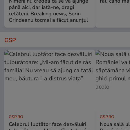
Nimeni nu credea că se va ajunge
rău când mă
până aici, dar iată-ne, dragi
cetățeni. Breaking news, Sorin
Grindeanu tocmai a făcut anunțul
GSP
GSP.RO
GSP.RO
Celebrul luptător face dezvăluiri
Noua sală u