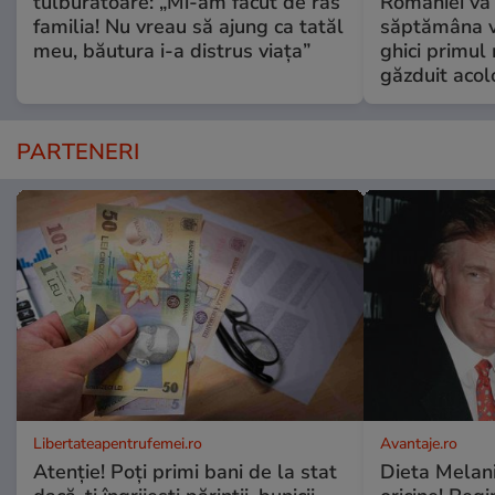
tulburătoare: „Mi-am făcut de râs
României va 
familia! Nu vreau să ajung ca tatăl
săptămâna vi
meu, băutura i-a distrus viața”
ghici primul 
găzduit acol
PARTENERI
Libertateapentrufemei.ro
Avantaje.ro
Atenție! Poți primi bani de la stat
Dieta Melan