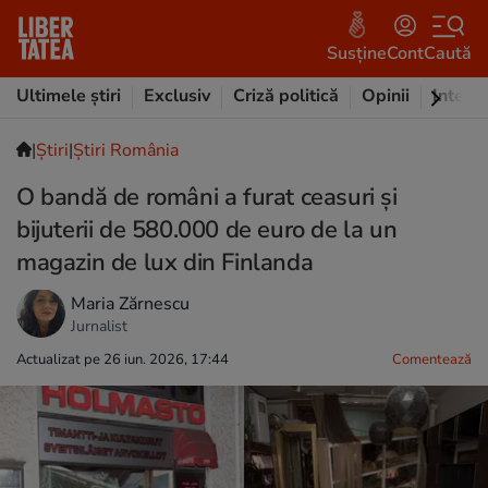
Susține
Cont
Caută
Ultimele știri
Exclusiv
Criză politică
Opinii
Intervi
|
Ştiri
|
Știri România
O bandă de români a furat ceasuri și
bijuterii de 580.000 de euro de la un
magazin de lux din Finlanda
Maria Zărnescu
Jurnalist
Actualizat pe 26 iun. 2026, 17:44
Comentează